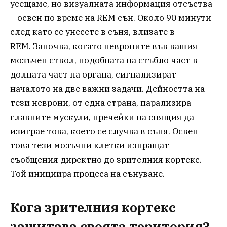
усещаме, но визуалната информация отсъства
– освен по време на REM сън. Около 90 минути
след като се унесете в съня, влизате в
REM. Започва, когато невроните във вашия
мозъчен ствол, подобната на стъбло част в
долната част на органа, сигнализират
началото на две важни задачи. Дейността на
тези неврони, от една страна, парализира
главните мускули, пречейки на спящия да
изиграе това, което се случва в съня. Освен
това тези мозъчни клетки изпращат
съобщения директно до зрителния кортекс.
Той инициира процеса на сънуване.
Кога зрителния кортекс
защитава своята територия?