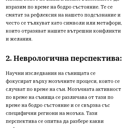
изразим по време на бодро състояние. Те се
смятат за рефлексия на нашето подсъзнание и
често се тълкуват като символи или метафори,
които отразяват нашите вътрешни конфликти
и желания.
2. Неврологична перспектива:
Научни изследвания на сънищата се
фокусират върху мозъчните процеси, които се
случват по време на сън. Мозъчната активност
по време на сънища се различава от тази по
време на бодро състояние и се свързва със
специфични региони на мозъка. Тази
перспектива се опитва да разбере какви