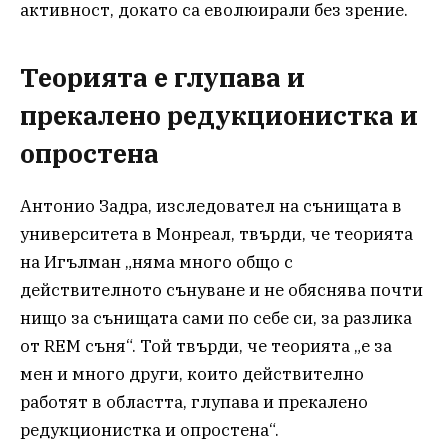
активност, докато са еволюирали без зрение.
Теорията е глупава и
прекалено редукционистка и
опростена
Антонио Задра, изследовател на сънищата в
университета в Монреал, твърди, че теорията
на Игълман „няма много общо с
действителното сънуване и не обяснява почти
нищо за сънищата сами по себе си, за разлика
от REM съня“. Той твърди, че теорията „е за
мен и много други, които действително
работят в областта, глупава и прекалено
редукционистка и опростена“.