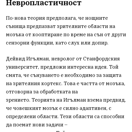
Невропластичност
По-нова теория предполага, че нощните
сънища предпазват зрителните области на
мозъка от кооптиране по време на сън от други
сензорни функции, като слух или допир.
Дейвид Игълман, невролог от Станфордския
университет, предложи интересна идея. Той
смята, че сънуването е необходимо за защита
на зрителния кортекс. Това е частта от мозъка,
отговорна за обработката на
зрението. Теорията на Игълман взема предвид,
че човешкият мозък е силно адаптивен, с
определени области. Тези области са способни
да поемат нови задачи –