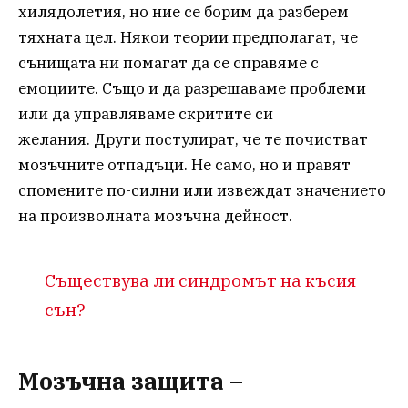
хилядолетия, но ние се борим да разберем
тяхната цел. Някои теории предполагат, че
сънищата ни помагат да се справяме с
емоциите. Също и да разрешаваме проблеми
или да управляваме скритите си
желания. Други постулират, че те почистват
мозъчните отпадъци. Не само, но и правят
спомените по-силни или извеждат значението
на произволната мозъчна дейност.
Съществува ли синдромът на късия
сън?
Мозъчна защита –