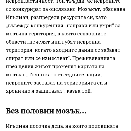
невропластичност. Той твърди, че невроните
се конкурират за оцеляване. Мозъкът, обяснява
Игълман, разпределя ресурсите си, като
„въвежда конкуренция „направи или умри“ за
мозъчна територия, в която сензорните
области „печелят или губят невронна
територия, когато входните данни се забавят,
спират или се изместват“. Преживяванията
през целия живот променят картата на
мозъка. „Точно като съседните нации,
невроните застават на територията си и
хронично я защитават“, казва той.
Без половин мозък…
Игълман посочва деца, на които половината