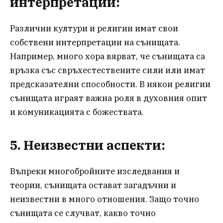
интерпретации:
Различни култури и религии имат свои
собствени интерпретации на сънищата.
Например, много хора вярват, че сънищата са
връзка със свръхестествените сили или имат
предсказателни способности. В някои религии
сънищата играят важна роля в духовния опит
и комуникацията с божествата.
5. Неизвестни аспекти:
Въпреки многобройните изследвания и
теории, сънищата остават загадъчни и
неизвестни в много отношения. Защо точно
сънищата се случват, какво точно