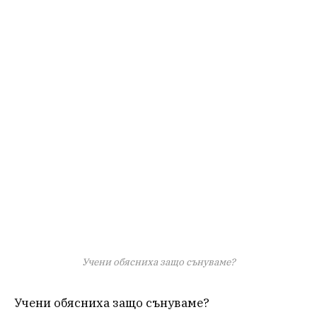
Учени обясниха защо сънуваме?
Учени обясниха защо сънуваме?