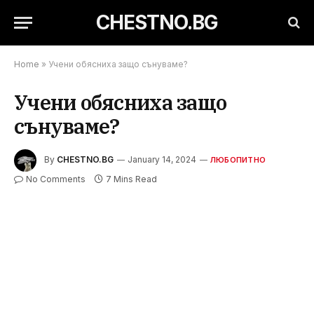
CHESTNO.BG
Home
»
Учени обясниха защо сънуваме?
Учени обясниха защо
сънуваме?
By
CHESTNO.BG
January 14, 2024
ЛЮБОПИТНО
No Comments
7 Mins Read