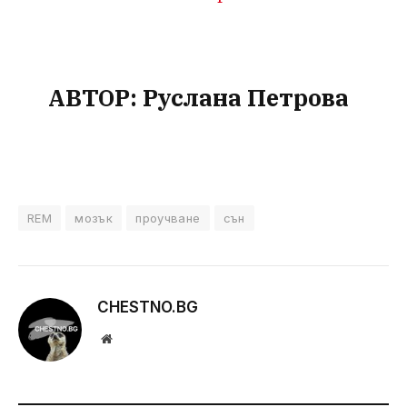
АВТОР: Руслана Петрова
REM
мозък
проучване
сън
CHESTNO.BG
Website