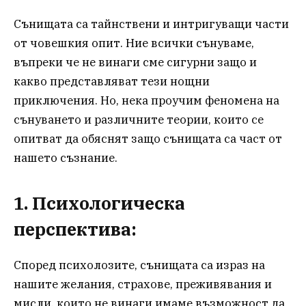
Сънищата са тайнствени и интригуващи части
от човешкия опит. Ние всички сънуваме,
въпреки че не винаги сме сигурни защо и
какво представляват тези нощни
приключения. Но, нека проучим феномена на
сънуването и различните теории, които се
опитват да обяснят защо сънищата са част от
нашето съзнание.
1. Психологическа
перспектива:
Според психолозите, сънищата са израз на
нашите желания, страхове, преживявания и
мисли, които не винаги имаме възможност да