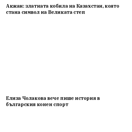
Акжан: златната кобила на Казахстан, която
стана символ на Великата степ
Елиза Чолакова вече пише история в
българския конен спорт