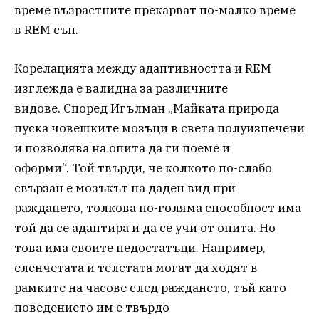
време възрастните прекарват по-малко време
в REM сън.
Корелацията между адаптивността и REM
изглежда е валидна за различните
видове. Според Игълман „Майката природа
пуска човешките мозъци в света полуизпечени
и позволява на опита да ги поеме и
оформи“. Той твърди, че колкото по-слабо
свързан е мозъкът на даден вид при
раждането, толкова по-голяма способност има
той да се адаптира и да се учи от опита. Но
това има своите недостатъци. Например,
еленчетата и телетата могат да ходят в
рамките на часове след раждането, тъй като
поведението им е твърдо