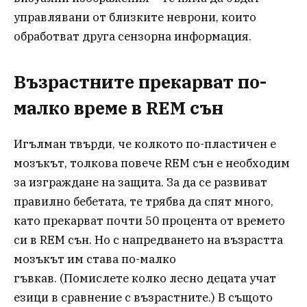
управлявани от близките неврони, които
обработват друга сензорна информация.
Възрастните прекарват по-
малко време в REM сън
Игълман твърди, че колкото по-пластичен е
мозъкът, толкова повече REM сън е необходим
за изграждане на защита. За да се развиват
правилно бебетата, те трябва да спят много,
като прекарват почти 50 процента от времето
си в REM сън. Но с напредването на възрастта
мозъкът им става по-малко
гъвкав. (Помислете колко лесно децата учат
езици в сравнение с възрастните.) В същото