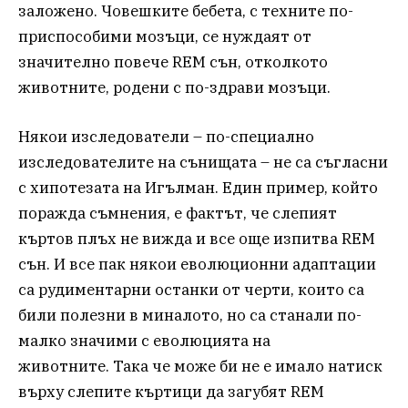
заложено. Човешките бебета, с техните по-
приспособими мозъци, се нуждаят от
значително повече REM сън, отколкото
животните, родени с по-здрави мозъци.
Някои изследователи – по-специално
изследователите на сънищата – не са съгласни
с хипотезата на Игълман. Един пример, който
поражда съмнения, е фактът, че слепият
къртов плъх не вижда и все още изпитва REM
сън. И все пак някои еволюционни адаптации
са рудиментарни останки от черти, които са
били полезни в миналото, но са станали по-
малко значими с еволюцията на
животните. Така че може би не е имало натиск
върху слепите къртици да загубят REM