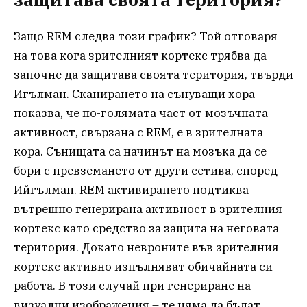
Защо REM следва този график? Той отговаря
на това кога зрителният кортекс трябва да
започне да защитава своята територия, твърди
Игълман. Сканирането на сънуващи хора
показва, че по-голямата част от мозъчната
активност, свързана с REM, е в зрителната
кора. Сънищата са начинът на мозъка да се
бори с превземането от други сетива, според
Ийгълман. REM активирането подтиква
вътрешно генерирана активност в зрителния
кортекс като средство за защита на неговата
територия. Докато невроните във зрителния
кортекс активно изпълняват обичайната си
работа. В този случай при генериране на
визуални изображения – те няма да бъдат