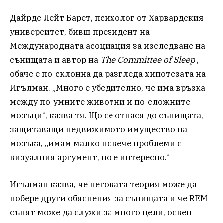
Дайрде Лейт Барет, психолог от Харвардския
университет, бивш президент на
Международната асоциация за изследване на
сънищата и автор на
The Committee of Sleep
,
обаче е по-склонна да разгледа хипотезата на
Игълман. „Много е убедително, че има връзка
между по-умните животни и по-сложните
мозъци“, казва тя. Що се отнася до сънищата,
защитаващи недвижимото имущество на
мозъка, „имам малко повече проблеми с
визуалния аргумент, но е интересно.“
Игълман казва, че неговата теория може да
побере други обяснения за сънищата и че REM
сънят може да служи за много цели, освен