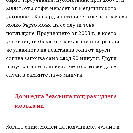
бързо. Проучвания, публикувани през 2007 г. и
2008 г. от Лотфи Мерабет от Медицинското
училище в Харвард и неговите колеги показаха
колко бързо може да се случи това
поглъщане. Проучването от 2008 г., в което
участниците бяха със завързани очи, разкри,
че улавянето на неактивна зона от други
сетива започва само след 90 минути. Други
проучвания установиха, че това може да се
случи в рамките на 45 минути.
Дори една безсънна нощ разрушава
мозъка ни
Когато спим, можем да подушваме, чуваме и