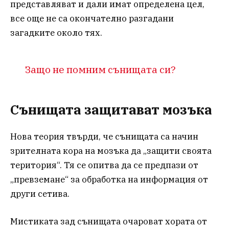
представляват и дали имат определена цел,
все още не са окончателно разгадани
загадките около тях.
Защо не помним сънищата си?
Сънищата защитават мозъка
Нова теория твърди, че сънищата са начин
зрителната кора на мозъка да „защити своята
територия“. Тя се опитва да се предпази от
„превземане“ за обработка на информация от
други сетива.
Мистиката зад сънищата очароват хората от