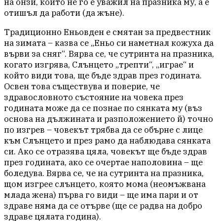
на онзи, който не го е уважил на празника му, а е
отишъл да работи (да жъне).
Традиционно Еньовден е смятан за предвестник
на зимата – казва се „Еньо си наметнал кожуха да
върви за сняг“. Вярва се, че сутринта на празника,
когато изгрява, Слънцето „трепти“, „играе“ и
който види това, ще бъде здрав през годината.
Освен това съществува и поверие, че
здравословното състояние на човека през
годината може да се познае по сянката му (въз
основа на дължината и разположението й) точно
по изгрев – човекът трябва да се обърне с лице
към Слънцето и през рамо да наблюдава сянката
си. Ако се отразява цяла, човекът ще бъде здрав
през годината, ако се очертае наполовина – ще
боледува. Вярва се, че на сутринта на празника,
щом изгрее слънцето, която мома (неомъжвана
млада жена) първа го види – ще има пари и от
здраве няма да се отърве (ще се радва на добро
здраве цялата година).