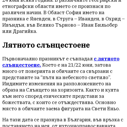
24 юни всяка година. В различните географски и
етнографски области името се произнася по
различен начин. В Област София името на
празника е Яневден, в Струга – Иванден, в Охрид –
Ивъндън, във Велико Tърново – Иван Бильобер
или Драгийка.
Лятното слънцестоене
Първоначално празникът е съвпадал
с лятното
слънцестоене.
Което е на 21/22 юни, затова
много от поверията и обичаите са свързани с
представите за “пътя на небесното светило”.
Иидимите изменения на разположението на
образа на Слънцето на хоризонта. Както и култа
към него според езическите представи за
божествата, с които се отъждествява. Основно
място в обичаите заема фигурата на Свети Еньо.
На тази дата се празнува в България, във връзка с
поставянето на нея, от източноправославната