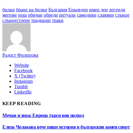
билки
бране на билки
България
Еньовден
имен ден
легенди
митове
нощ
обичаи
обреди
ритуали
самодиви
славяни
слънце
слънцестоене
традиции
траки
Радост Филипова
Website
Facebook
X (Twitter)
Instagram
Tumblr
LinkedIn
KEEP READING
Мечки и хора: Европа търси нов подход
Елиза Чолакова вече пише история в българския конен спорт