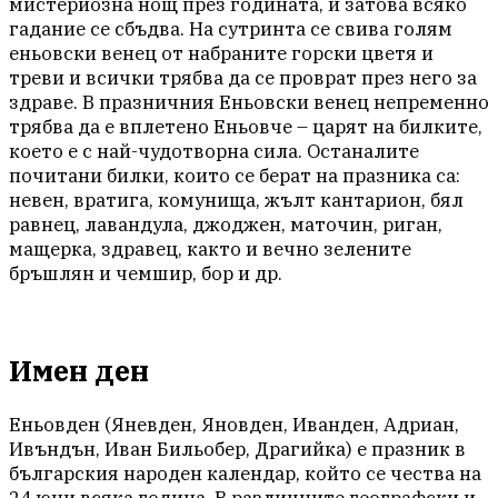
мистериозна нощ през годината, и затова всяко
гадание се сбъдва. На сутринта се свива голям
еньовски венец от набраните горски цветя и
треви и всички трябва да се проврат през него за
здраве. В празничния Еньовски венец непременно
трябва да е вплетено Еньовче – царят на билките,
което е с най-чудотворна сила. Останалите
почитани билки, които се берат на празника са:
невен, вратига, комунища, жълт кантарион, бял
равнец, лавандула, джоджен, маточин, риган,
мащерка, здравец, както и вечно зелените
бръшлян и чемшир, бор и др.
Имен ден
Еньовден (Яневден, Яновден, Иванден, Адриан,
Ивъндън, Иван Бильобер, Драгийка) е празник в
българския народен календар, който се чества на