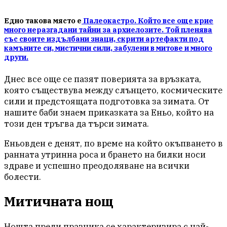
Едно такова място е
Палеокастро. Който все още крие
много неразгадани тайни за архиелозите. Той пленява
със своите издълбани знаци, скрити артефакти под
камъните си, мистични сили, забулени в митове и много
други.
Днес все още се пазят поверията за връзката,
която съществува между слънцето, космическите
сили и предстоящата подготовка за зимата. От
нашите баби знаем приказката за Еньо, който на
този ден тръгва да търси зимата.
Еньовден е денят, по време на който окъпването в
ранната утринна роса и брането на билки носи
здраве и успешно преодоляване на всички
болести.
Митичната нощ
Нощта преди празника се характeризира с най-