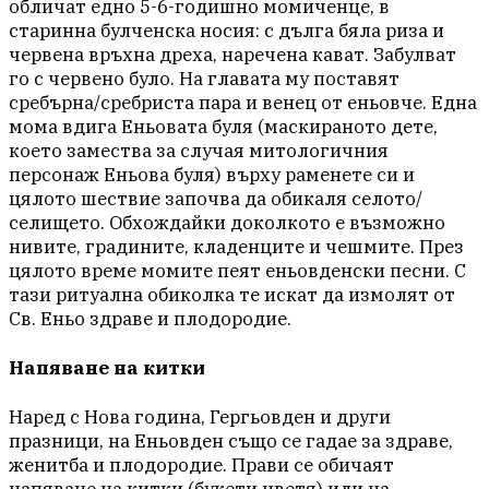
обличат едно 5-6-годишно момиченце, в
старинна булченска носия: с дълга бяла риза и
червена връхна дреха, наречена кават. Забулват
го с червено було. На главата му поставят
сребърна/сребриста пара и венец от еньовче. Една
мома вдига Еньовата буля (маскираното дете,
което замества за случая митологичния
персонаж Еньова буля) върху раменете си и
цялото шествие започва да обикаля селото/
селището. Обхождайки доколкото е възможно
нивите, градините, кладенците и чешмите. През
цялото време момите пеят еньовденски песни. С
тази ритуална обиколка те искат да измолят от
Св. Еньо здраве и плодородие.
Напяване на китки
Наред с Нова година, Гергьовден и други
празници, на Еньовден също се гадае за здраве,
женитба и плодородие. Прави се обичаят
напяване на китки (букети цветя) или на