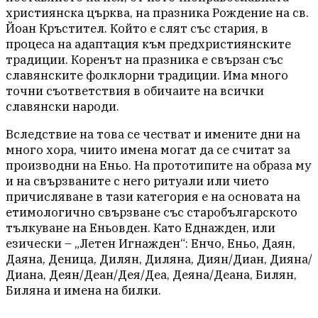
християнска църква, на празника Рождение на св.
Йоан Кръстител. Който е слят със стария, в
процеса на адаптация към предхристиянските
традиции. Коренът на празника е свързан със
славянските фолклорни традиции. Има много
точни съответствия в обичаите на всички
славянски народи.
Вследствие на това се честват и имените дни на
много хора, чиито имена могат да се считат за
производни на Еньо. На прототипите на образа му
и на свързваните с него ритуали или чието
причисляване в тази категория е на основата на
етимологично свързване със старобългарското
тълкуване на Еньовден. Като Еднажден, или
езически – „Летен Игнажден“: Енчо, Еньо, Даян,
Даяна, Деница, Дилян, Диляна, Диян/Диан, Дияна/
Диана, Деян/Деан/Дея/Деа, Деяна/Деана, Билян,
Биляна и имена на билки.