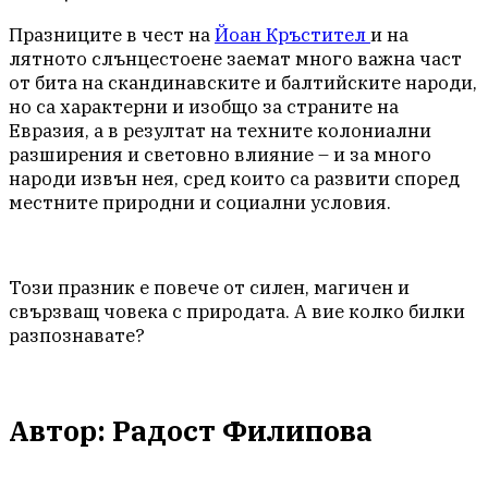
Празниците в чест на
Йоан Кръстител
и на
лятното слънцестоене заемат много важна част
от бита на скандинавските и балтийските народи,
но са характерни и изобщо за страните на
Евразия, а в резултат на техните колониални
разширения и световно влияние – и за много
народи извън нея, сред които са развити според
местните природни и социални условия.
Този празник е повече от силен, магичен и
свързващ човека с природата. А вие колко билки
разпознавате?
Автор:
Радост Филипова