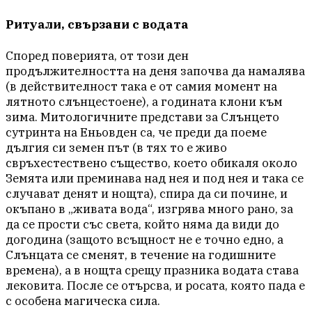
Ритуали, свързани с водата
Според поверията, от този ден
продължителността на деня започва да намалява
(в действителност така е от самия момент на
лятното слънцестоене), а годината клони към
зима. Митологичните представи за Слънцето
сутринта на Еньовден са, че преди да поеме
дългия си земен път (в тях то е живо
свръхестествено същество, което обикаля около
Земята или преминава над нея и под нея и така се
случават денят и нощта), спира да си почине, и
окъпано в „живата вода“, изгрява много рано, за
да се прости със света, който няма да види до
догодина (защото всъщност не е точно едно, а
Слънцата се сменят, в течение на годишните
времена), а в нощта срещу празника водата става
лековита. После се отърсва, и росата, която пада е
с особена магическа сила.