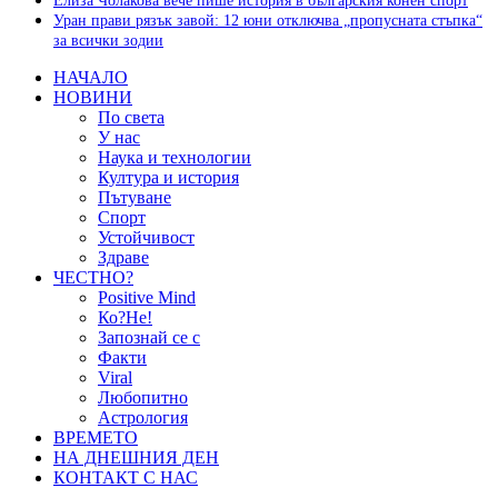
Елиза Чолакова вече пише история в българския конен спорт
Уран прави рязък завой: 12 юни отключва „пропусната стъпка“
за всички зодии
НАЧАЛО
НОВИНИ
По света
У нас
Наука и технологии
Култура и история
Пътуване
Спорт
Устойчивост
Здраве
ЧЕСТНО?
Positive Mind
Ко?Не!
Запознай се с
Факти
Viral
Любопитно
Астрология
ВРЕМЕТО
НА ДНЕШНИЯ ДЕН
КОНТАКТ С НАС