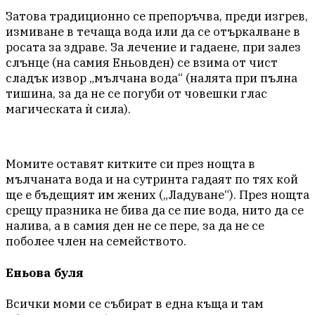
Затова традиционно се препоръчва, преди изгрев,
измиване в течаща вода или да се отъркалване в
росата за здраве. За лечение и гадаене, при залез
слънце (на самия Еньовден) се взима от чист
сладък извор „мълчана вода“ (налята при пълна
тишина, за да не се погуби от човешки глас
магическата ѝ сила).
Момите оставят китките си през нощта в
мълчаната вода и на сутринта гадаят по тях кой
ще е бъдещият им жених („Ладуване“). През нощта
срещу празника не бива да се пие вода, нито да се
налива, а в самия ден не се пере, за да не се
поболее член на семейството.
Еньова буля
Всички моми се събират в една къща и там