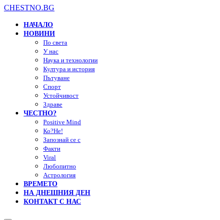
CHESTNO.BG
НАЧАЛО
НОВИНИ
По света
У нас
Наука и технологии
Култура и история
Пътуване
Спорт
Устойчивост
Здраве
ЧЕСТНО?
Positive Mind
Ко?Не!
Запознай се с
Факти
Viral
Любопитно
Астрология
ВРЕМЕТО
НА ДНЕШНИЯ ДЕН
КОНТАКТ С НАС