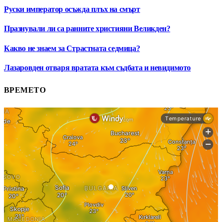
Руски император осъжда плъх на смърт
Празнували ли са ранните християни Великден?
Какво не знаем за Страстната седмица?
Лазаровден отваря вратата към съдбата и невидимото
ВРЕМЕТО