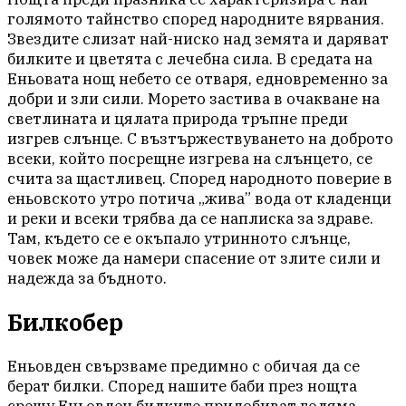
голямото тайнство според народните вярвания.
Звездите слизат най-ниско над земята и даряват
билките и цветята с лечебна сила. В средата на
Еньовата нощ небето се отваря, едновременно за
добри и зли сили. Морето застива в очакване на
светлината и цялата природа тръпне преди
изгрев слънце. С възтържествуването на доброто
всеки, който посрещне изгрева на слънцето, се
счита за щастливец. Според народното поверие в
еньовското утро потича „жива” вода от кладенци
и реки и всеки трябва да се наплиска за здраве.
Там, където се е окъпало утринното слънце,
човек може да намери спасение от злите сили и
надежда за бъдното.
Билкобер
Еньовден свързваме предимно с обичая да се
берат билки. Според нашите баби през нощта
срещу Еньовден билките придобиват голяма