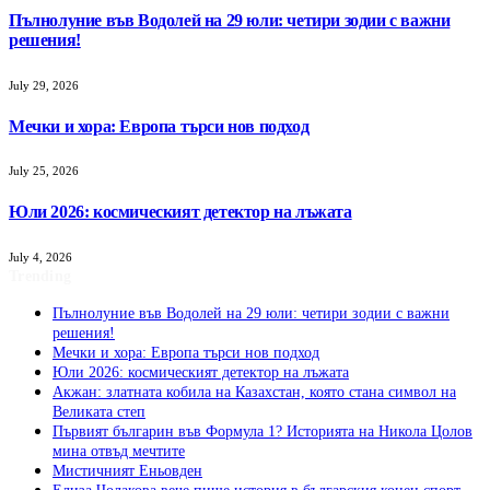
Пълнолуние във Водолей на 29 юли: четири зодии с важни
решения!
July 29, 2026
Мечки и хора: Европа търси нов подход
July 25, 2026
Юли 2026: космическият детектор на лъжата
July 4, 2026
Trending
Пълнолуние във Водолей на 29 юли: четири зодии с важни
решения!
Мечки и хора: Европа търси нов подход
Юли 2026: космическият детектор на лъжата
Акжан: златната кобила на Казахстан, която стана символ на
Великата степ
Първият българин във Формула 1? Историята на Никола Цолов
мина отвъд мечтите
Мистичният Eньовден