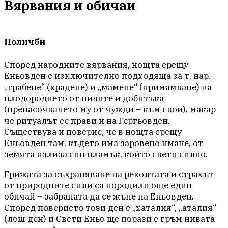
Вярвания и обичаи
Поличби
Според народните вярвания, нощта срещу
Еньовден е изключително подходяща за т. нар.
„грабене“ (крадене) и „мамене“ (примамване) на
плодородието от нивите и добитъка
(пренасочването му от чужди – към свои), макар
че ритуалът се прави и на Гергьовден.
Съществува и поверие, че в нощта срещу
Еньовден там, където има заровено имане, от
земята излиза син пламък, който свети силно.
Грижата за съхраняване на реколтата и страхът
от природните сили са породили още един
обичай – забраната да се жъне на Еньовден.
Според поверието този ден е „хаталия“, „аталия“
(лош ден) и Свети Еньо ще порази с гръм нивата