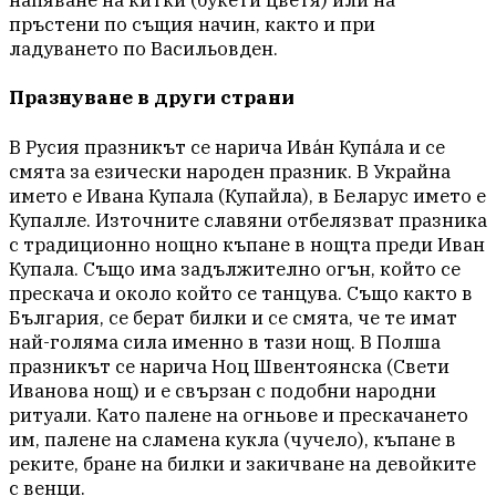
пръстени по същия начин, както и при
ладуването по Васильовден.
Празнуване в други страни
В Русия празникът се нарича Ива́н Купа́ла и се
смята за езически народен празник. В Украйна
името е Ивана Купала (Купайла), в Беларус името е
Купалле. Източните славяни отбелязват празника
с традиционно нощно къпане в нощта преди Иван
Купала. Също има задължително огън, който се
прескача и около който се танцува. Също както в
България, се берат билки и се смята, че те имат
най-голяма сила именно в тази нощ. В Полша
празникът се нарича Ноц Швентоянска (Свети
Иванова нощ) и е свързан с подобни народни
ритуали. Като палене на огньове и прескачането
им, палене на сламена кукла (чучело), къпане в
реките, бране на билки и закичване на девойките
с венци.