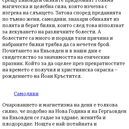
магическа и целебна сила, която изчезва с
изгрева на слънцето. Затова според преданията
по тъмно жени, самодиви, знахари обикалят из
полята и берат билки, които след това използват
за лекуването на различните болести. А
болестите са много и поради тази причина и
набраните билки трябва да са нечетен брой.
Почитането на Еньовден и в наши дни е
свидетелство за значимостта на езическия
празник. Който за да оцелее през превратностите
на времето е получил и християнска окраска –
рождението на Йоан Кръстител.
Самодиви
Очарованието и магнетизма на деня е толкова
силно, че подобно на Нова Година и на Гергьовден
на Еньовден се гадае за здраве, женитба и
плодородие. Нощта е най-потайната и