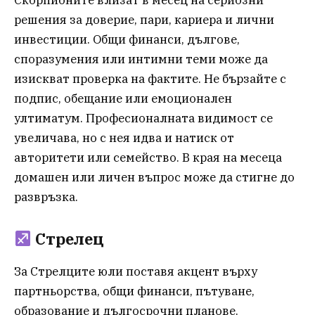
Скорпионите влизат в месец на сериозни
решения за доверие, пари, кариера и лични
инвестиции. Общи финанси, дългове,
споразумения или интимни теми може да
изискват проверка на фактите. Не бързайте с
подпис, обещание или емоционален
ултиматум. Професионалната видимост се
увеличава, но с нея идва и натиск от
авторитети или семейство. В края на месеца
домашен или личен въпрос може да стигне до
развръзка.
Стрелец
За Стрелците юли поставя акцент върху
партньорства, общи финанси, пътуване,
образование и дългосрочни планове.