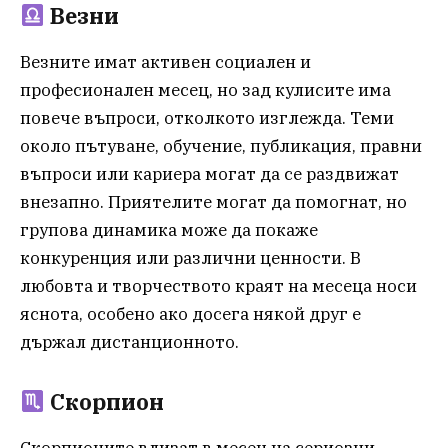
Везни
Везните имат активен социален и
професионален месец, но зад кулисите има
повече въпроси, отколкото изглежда. Теми
около пътуване, обучение, публикация, правни
въпроси или кариера могат да се раздвижат
внезапно. Приятелите могат да помогнат, но
групова динамика може да покаже
конкуренция или различни ценности. В
любовта и творчеството краят на месеца носи
яснота, особено ако досега някой друг е
държал дистанционното.
Скорпион