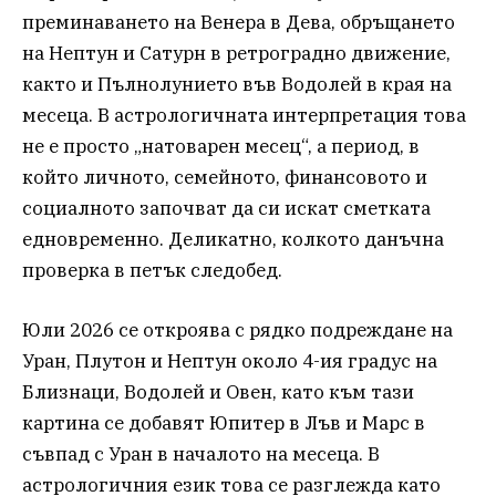
преминаването на Венера в Дева, обръщането
на Нептун и Сатурн в ретроградно движение,
както и Пълнолунието във Водолей в края на
месеца. В астрологичната интерпретация това
не е просто „натоварен месец“, а период, в
който личното, семейното, финансовото и
социалното започват да си искат сметката
едновременно. Деликатно, колкото данъчна
проверка в петък следобед.
Юли 2026 се откроява с рядко подреждане на
Уран, Плутон и Нептун около 4-ия градус на
Близнаци, Водолей и Овен, като към тази
картина се добавят Юпитер в Лъв и Марс в
съвпад с Уран в началото на месеца. В
астрологичния език това се разглежда като