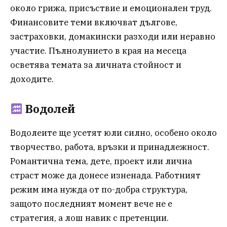
около грижа, присъствие и емоционален труд.
Финансовите теми включват дългове,
застраховки, домакински разходи или неравно
участие. Пълнолунието в края на месеца
осветява темата за личната стойност и
доходите.
Водолей
Водолеите ще усетят юли силно, особено около
творчество, работа, връзки и принадлежност.
Романтична тема, дете, проект или лична
страст може да донесе изненада. Работният
режим има нужда от по-добра структура,
защото последният момент вече не е
стратегия, а лош навик с претенции.