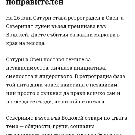
поправителен
На 26 юли Сатурн става ретрограден в Овен, а
Северният лунен възел преминава във
Водолей. Двете събития са важни маркери в
края на месеца.
Сатурн в Овен поставя темите за
независимостта, личната инициатива,
смелостта и лидерството. В ретроградна фаза
той пита дали човек наистина е независим,
или просто е свикнал да прави всичко сам и
после да се сърди, че никой не помага.
Северният възел във Водолей отваря по-дълга
тема — общности, групи, социална
отговорност, приятелства, идеи за бъдещето,