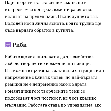
Партньорствата стават по-важни, но и
въпросите за контрол, власт и равенство
излизат на преден план. Пълнолунието във
Водолей носи лична яснота, която трудно ще
бъде върната обратно в кутията.
Риби
Рибите ще се занимават с дом, семейство,
любов, творчество и ежедневни навици.
Възможна е промяна в жилищна ситуация или
напрежение с близък човек, но най-бързата
реакция не е непременно най-мъдрата.
Романтичните и творческите теми се
подобряват чрез честност, не чрез красиво
мълчание. Работата става по-управляема, ако