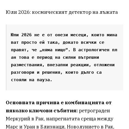
Юли 2026: космическият детектор на лъжата
Юли 2026 не е от онези месеци, които мина
ват просто ей така, докато всички се 
правят, че „няма нищо“. В астрологичен пл
ан това е период на силни вътрешни 
размествания, внезапни реакции, отложени 
разговори и решения, които дълго са 
стояли на пауза.
Основната причина е комбинацията от
няколко ключови събития:
ретрограден
Меркурий в Рак, напрегнатата среща между
Марс и Уран в Близнаци, Новолунието в Рак,