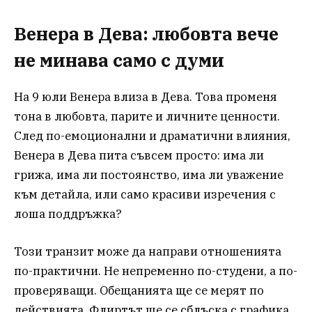
Венера в Дева: любовта вече
не минава само с думи
На 9 юли Венера влиза в Дева. Това променя
тона в любовта, парите и личните ценности.
След по-емоционални и драматични влияния,
Венера в Дева пита съвсем просто: има ли
грижа, има ли постоянство, има ли уважение
към детайла, или само красиви изречения с
лоша поддръжка?
Този транзит може да направи отношенията
по-практични. Не непременно по-студени, а по-
проверяващи. Обещанията ще се мерят по
действията. Флиртът ще се сблъска с графика.