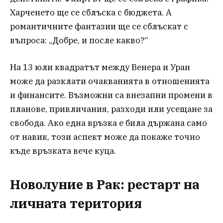
Харченето ще се сблъска с бюджета. А
романтичните фантазии ще се сблъскат с
въпроса: „Добре, и после какво?“
На 13 юли квадратът между Венера и Уран
може да разклати очакванията в отношенията
и финансите. Възможни са внезапни промени в
планове, привличания, разходи или усещане за
свобода. Ако една връзка е била държана само
от навик, този аспект може да покаже точно
къде връзката вече куца.
Новолуние в Рак: рестарт на
личната територия