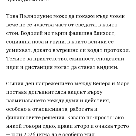
Това Пълнолуние може да покаже къде човек
вече не се чувства част от средата, в която
стои. Водолей не търпи фалшива близост,
социална поза и групи, в които всички се
усмихват, докато вътрешно си водят протокол.
Темите за приятелство, екипност, споделени
идеи и дистанция могат да станат видими.
Същия ден напрежението между Венера и Марс
поставя допълнителен акцент върху
разминаването между думи и действия,
особено в отношенията, работата и
финансовите решения. Казано по-просто: ако
някой говори едно, прави второ и очаква трето
— юли 2026 няма да е особено мил.