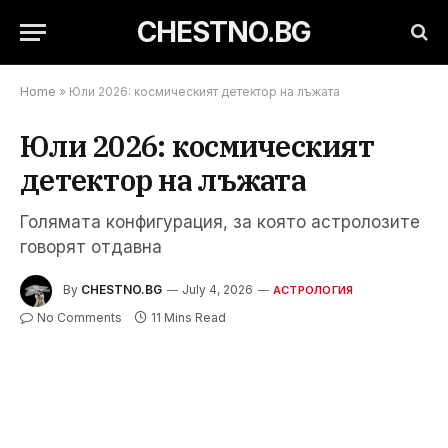
CHESTNO.BG
Home
»
Юли 2026: космическият детектор на лъжата
Юли 2026: космическият
детектор на лъжата
Голямата конфигурация, за която астролозите
говорят отдавна
By
CHESTNO.BG
July 4, 2026
АСТРОЛОГИЯ
No Comments
11 Mins Read