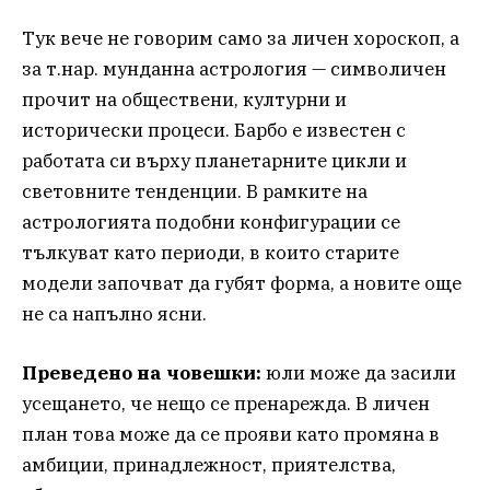
Тук вече не говорим само за личен хороскоп, а
за т.нар. мунданна астрология — символичен
прочит на обществени, културни и
исторически процеси. Барбо е известен с
работата си върху планетарните цикли и
световните тенденции. В рамките на
астрологията подобни конфигурации се
тълкуват като периоди, в които старите
модели започват да губят форма, а новите още
не са напълно ясни.
Преведено на човешки:
юли може да засили
усещането, че нещо се пренарежда. В личен
план това може да се прояви като промяна в
амбиции, принадлежност, приятелства,