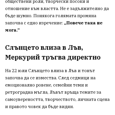
обществени роли, творчески посоки и
отношение към властта. Не е задължително да
бъде шумно. Понякога голямата промяна
започва с едно изречение:
„Повече така не
мога.“
Слънцето влиза в Лъв,
Меркурий тръгва директно
На 22 юли Слънцето влиза в Лъв и тонът
започва да се измества. След седмици на
емоционално ровене, семейни теми и
ретроградна мъгла, Лъвът връща темите за
самоувереността, творчеството, личната сцена
и правото човек да бъде видян.