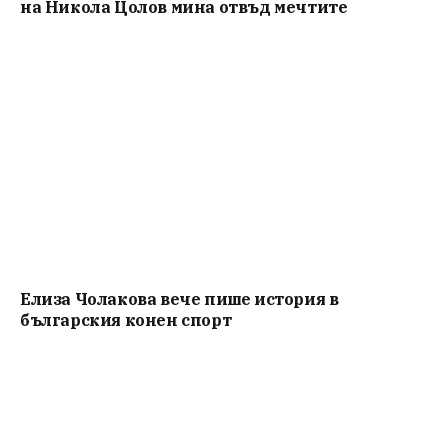
на Никола Цолов мина отвъд мечтите
Елиза Чолакова вече пише история в
българския конен спорт