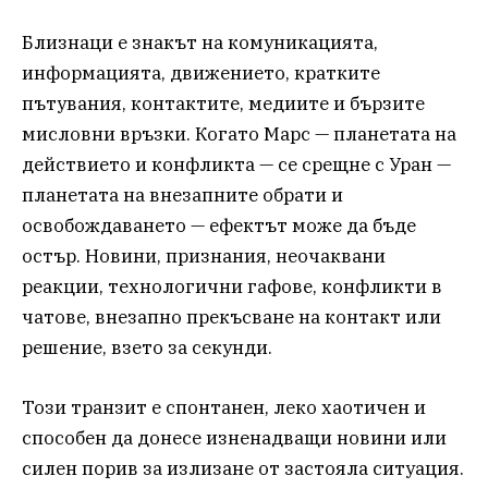
Близнаци е знакът на комуникацията,
информацията, движението, кратките
пътувания, контактите, медиите и бързите
мисловни връзки. Когато Марс — планетата на
действието и конфликта — се срещне с Уран —
планетата на внезапните обрати и
освобождаването — ефектът може да бъде
остър. Новини, признания, неочаквани
реакции, технологични гафове, конфликти в
чатове, внезапно прекъсване на контакт или
решение, взето за секунди.
Този транзит е спонтанен, леко хаотичен и
способен да донесе изненадващи новини или
силен порив за излизане от застояла ситуация.