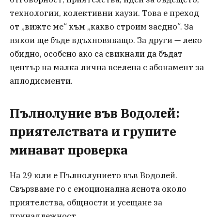
технологии, колективни каузи. Това е преход
от „вижте ме“ към „какво строим заедно“. За
някои ще бъде вдъхновяващо. За други — леко
обидно, особено ако са свикнали да бъдат
център на малка лична вселена с абонамент за
аплодисменти.
Пълнолуние във Водолей:
приятелствата и групите
минават проверка
На 29 юли е Пълнолунието във Водолей.
Свързваме го с емоционална яснота около
приятелства, общности и усещане за
принадлежност.