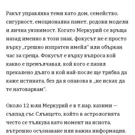
Ракът управлява теми като дом, семейство,
сигурност, емоционална памет, родови модели
и лична уязвимост. Когато Меркурий се връща
назад именно в този знак, фокусът не е просто
върху „грешно изпратен имейл“ или объркан
час за среща. Фокусът е върху въпроса кой
какво е премълчавал, кой кого е пазил
прекалено дълго и кой най-после ще трябва да
каже истината, без да я опакова в „не исках да
те натоварвам“.
Около 12 юли Меркурий е в т.нар. казими —
съвпад със Слънцето, който в астрологията
често се тълкува като момент на яснота,
вътрешно осъзнаване или важна информация.