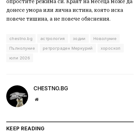
опростите режима си. Краят на месеца може да
донесе умора или лична истина, която иска
повече тишина, а не повече обяснения.
chestno.bg
астрология
зодии
Новолуние
Пълнолуние
ретрограден Меркурий
хороскоп
юли 2026
CHESTNO.BG
Website
KEEP READING