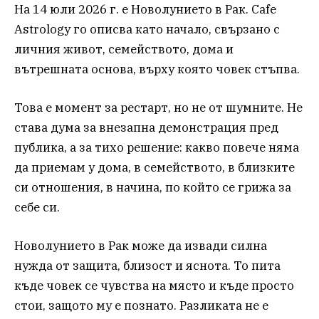
На 14 юли 2026 г. е Новолунието в Рак. Cafe
Astrology го описва като начало, свързано с
личния живот, семейството, дома и
вътрешната основа, върху която човек стъпва.
Това е момент за рестарт, но не от шумните. Не
става дума за внезапна демонстрация пред
публика, а за тихо решение: какво повече няма
да приемам у дома, в семейството, в близките
си отношения, в начина, по който се грижа за
себе си.
Новолунието в Рак може да извади силна
нужда от защита, близост и яснота. То пита
къде човек се чувства на място и къде просто
стои, защото му е познато. Разликата не е