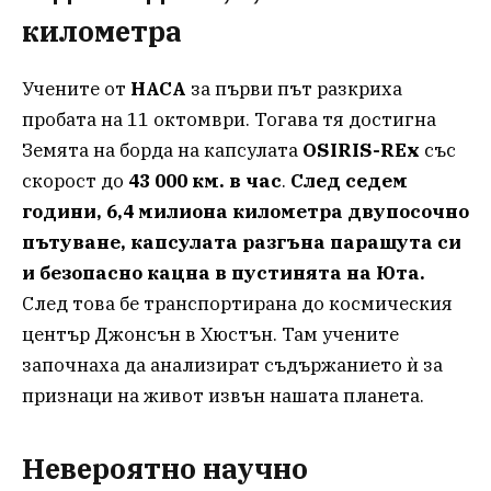
километра
Учените от
НАСА
за първи път разкриха
пробата на 11 октомври. Тогава тя достигна
Земята на борда на капсулата
OSIRIS-REx
със
скорост до
43 000 км. в час
.
След седем
години, 6,4 милиона километра двупосочно
пътуване, капсулата разгъна парашута си
и безопасно кацна в пустинята на Юта.
След това бе транспортирана до космическия
център Джонсън в Хюстън. Там учените
започнаха да анализират съдържанието ѝ за
признаци на живот извън нашата планета.
Невероятно научно