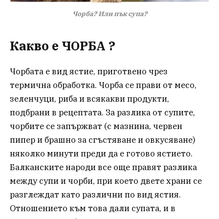
Чорба? Или пък супа?
Какво е ЧОРБА ?
Чорбата е вид ястие, приготвено чрез
термична обработка. Чорба се прави от месо,
зеленчуци, риба и всякакви продукти,
подбрани в рецептата. За разлика от супите,
чорбите се запържват (с мазнина, червен
пипер и брашно за сгъстяване и овкусяване)
няколко минути преди да е готово ястието.
Балканските народи все още правят разлика
между супи и чорби, при което двете храни се
разглеждат като различни по вид ястия.
Отношението към това дали супата, и в