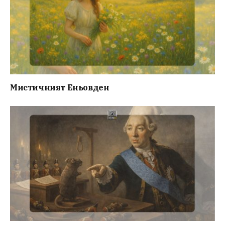
Мистичният Eньовден