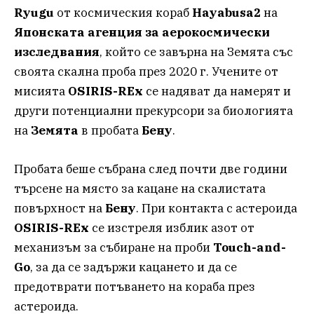
Ryugu
от космическия кораб
Hayabusa2
на
Японската агенция за аерокосмически
изследвания
, който се завърна на Земята със
своята скална проба през 2020 г. Учените от
мисията
OSIRIS-REx
се надяват да намерят и
други потенциални прекурсори за биологията
на
Земята
в пробата
Бену
.
Пробата беше събрана след почти две години
търсене на място за кацане на скалистата
повърхност на
Бену
. При контакта с астероида
OSIRIS-REx
се изстреля изблик азот от
механизъм за събиране на проби
Touch-and-
Go
, за да се задържи кацането и да се
предотврати потъването на кораба през
астероида.