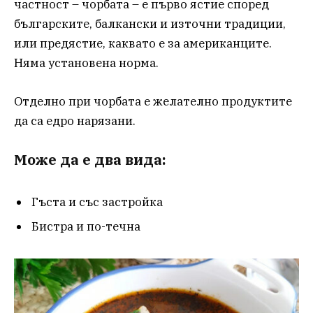
частност – чорбата – е първо ястие според
българските, балкански и източни традиции,
или предястие, каквато е за американците.
Няма установена норма.
Отделно при чорбата е желателно продуктите
да са едро нарязани.
Може да е два вида:
Гъста и със застройка
Бистра и по-течна