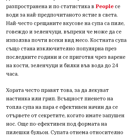
разпространена и по статистика в
People
се
води за най-предпочитаното ястие в света.
Най-често срещаните вкусове на супа са пиле,
говеждо и зеленчуци, въпреки че може да се
използва почти всеки вид месо. Костната супа
също стана изключително популярна през
последните години и се приготвя чрез варене
на кости, зеленчуци и билки във вода до 24
часа.
Хората често правят това, за да лекуват
настинка или грип. Всъщност пиенето на
топла супа на пара е ефективен начин да се
отървете от секретите, когато имате запушен
нос. Още по-ефективен под формата на
пилешки бульон. Супата отнема относително