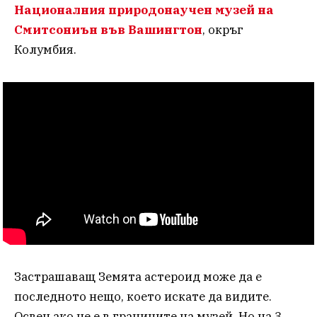
Националния природонаучен музей на
Смитсониън във Вашингтон
, окръг
Колумбия.
Застрашаващ Земята астероид може да е
последното нещо, което искате да видите.
Освен ако не е в границите на музей. Но на 3