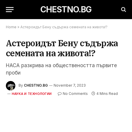
CHESTNO.BG
Home
»
Астероидът Бену съдържа семената на живота!?
Астероидът Бену съдържа
семената на живота!?
НАСА разкрива на обществеността първите
проби
By
CHESTNO.BG
November 7, 2023
No Comments
4 Mins Read
НАУКА И ТЕХНОЛОГИИ