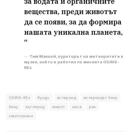
за водата и органичните
вещества, преди животът
да се появи, за да формира
нашата уникална планета,
“
Тим Маккой, кураторът на метеоритите в
музея, който е работил по мисията OSIRIS-
REx
OSIRIS-REx
Ryugu
астероид
астероидът бену
бену
въглерод
живот
наса
рнк
смитсониън