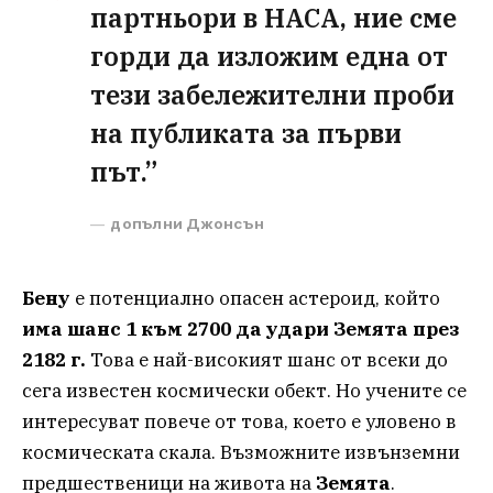
партньори в НАСА, ние сме
горди да изложим една от
тези забележителни проби
на публиката за първи
път.”
допълни Джонсън
Бену
е потенциално опасен астероид, който
има шанс 1 към 2700 да удари Земята през
2182 г.
Това е най-високият шанс от всеки до
сега известен космически обект. Но учените се
интересуват повече от това, което е уловено в
космическата скала. Възможните извънземни
предшественици на живота на
Земята
.