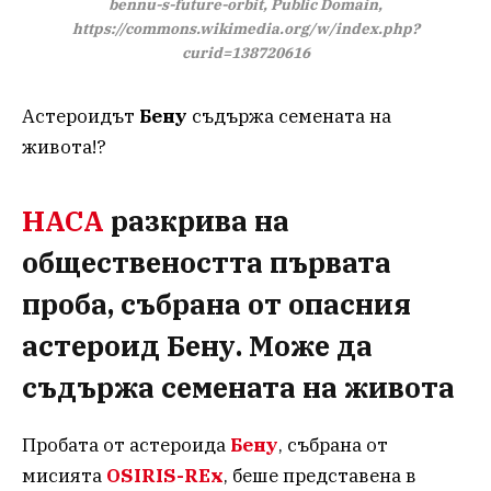
bennu-s-future-orbit, Public Domain,
https://commons.wikimedia.org/w/index.php?
curid=138720616
Астероидът
Бену
съдържа семената на
живота!?
НАСА
разкрива на
обществеността първата
проба, събрана от опасния
астероид Бену. Може да
съдържа семената на живота
Пробата от астероида
Бену
, събрана от
мисията
OSIRIS-REx
, беше представена в