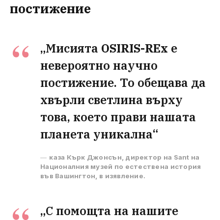
постижение
„Мисията
OSIRIS-REx
е
невероятно научно
постижение. То обещава да
хвърли светлина върху
това, което прави нашата
планета уникална“
каза Кърк Джонсън, директор на Sant на
Националния музей по естествена история
във Вашингтон, в изявление.
„С помощта на нашите