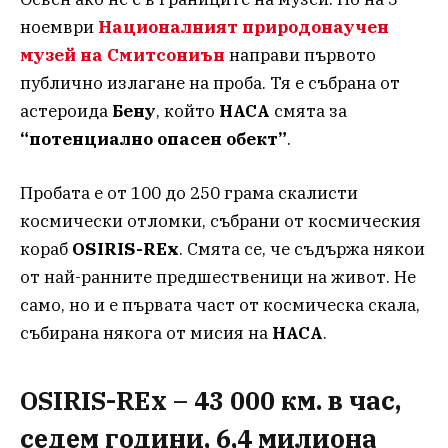
ноември
Националният природонаучен
музей на Смитсониън
направи първото
публично излагане на проба. Тя е събрана от
астероида
Бену
, който
НАСА
смята за
“потенциално опасен обект”
.
Пробата е от 100 до 250 грама скалисти
космически отломки, събрани от космическия
кораб
OSIRIS-REx
. Смята се, че съдържа някои
от най-ранните предшественици на живот. Не
само, но и е първата част от космическа скала,
събирана някога от мисия на
НАСА
.
OSIRIS-REx
– 43 000 км. в час,
седем години, 6,4 милиона