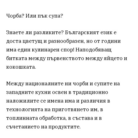
Чорба? Или пък супа?
Знаете ли разликите? Българският език е
доста цветущ и разнообразен, но от години
има един кулинарен спор! Наподобяващ
битката между първенството между яйцето и
кокошката.
Между националните ни чорби и супите на
западните кухни освен в традиционно
наложилите се имена има и различия в
технологията на приготвянето им, в
топлинната обработка, в състава и в
съчетанието на продуктите.