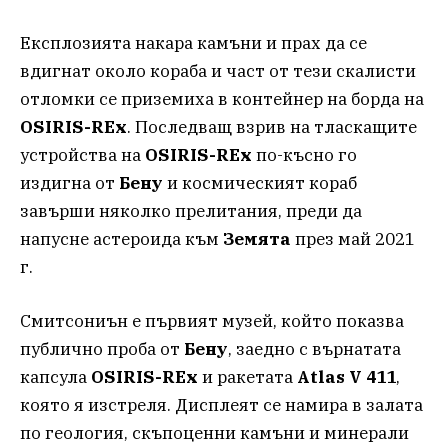
Експлозията накара камъни и прах да се
вдигнат около кораба и част от тези скалисти
отломки се приземиха в контейнер на борда на
OSIRIS-REx
. Последващ взрив на тласкащите
устройства на
OSIRIS-REx
по-късно го
издигна от
Бену
и космическият кораб
завърши няколко прелитания, преди да
напусне астероида към
Земята
през май 2021
г.
Смитсониън е първият музей, който показва
публично проба от
Бену
, заедно с върнатата
капсула
OSIRIS-REx
и ракетата
Atlas V 411
,
която я изстреля. Дисплеят се намира в залата
по геология, скъпоценни камъни и минерали