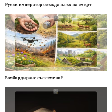
Руски император осъжда плъх на смърт
Бомбардиране със семена?