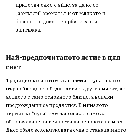
приготвя само с яйце, за да не се
„замъгли“ ароматът й от млякото и
брашното, докато чорбите са със
запръжка.
Най-предпочитаното ястие в цял
свят
Традиционалистите възприемат супата като
първо блюдо от обедно ястие. Други смятат, че
ястието е само основното блюдо, а всички
предхождащи са предястия. В миналото
терминът “супа” се е използвал само за
обозначаване на течности на основата на месо.
Днес обаче зеленчуковата супа е станала много