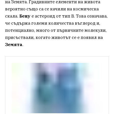
на Земята. Градивните елементи на живота
вероятно също са се качили на космическа
скала.
Бену
е астероид от тип B. Това означава,
че съдържа големи количества въглерод и,
потенциално, много от първичните молекули,
присъствали, когато животът се е появил на
Земята
.