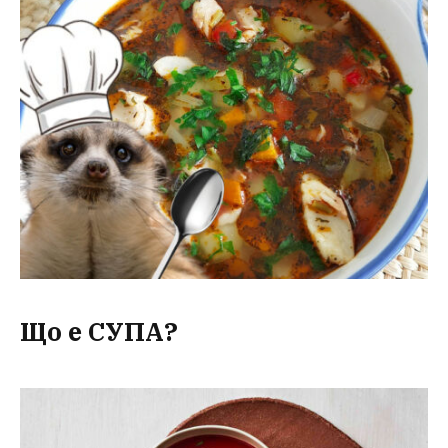
Що е СУПА?