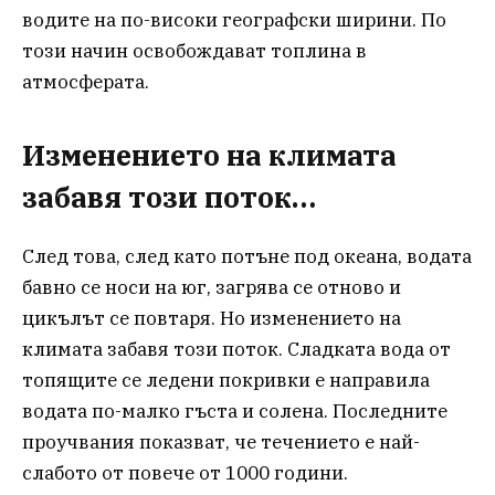
водите на по-високи географски ширини. По
този начин освобождават топлина в
атмосферата.
Изменението на климата
забавя този поток…
След това, след като потъне под океана, водата
бавно се носи на юг, загрява се отново и
цикълът се повтаря. Но изменението на
климата забавя този поток. Сладката вода от
топящите се ледени покривки е направила
водата по-малко гъста и солена. Последните
проучвания показват, че течението е най-
слабото от повече от 1000 години.