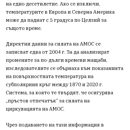
на едно десетилетие. Ако се изключи,
температурите в Европа и Северна Америка
може да паднат с 5 градуса по Целзий за
същото време.
Директни данни за силата на AMOC се
записват едва от 2004 г. За да анализират
промените за по-дълги времеви мащаби,
изследователите се обърнаха към показанията
на повърхностната температура на
субполярния кръг между 1870 и 2020 г.
Система, за която те твърдят, че осигурява
„пръстов отпечатък“ за силата на
циркулацията на AMOC.
Чрез подаването на тази информация в