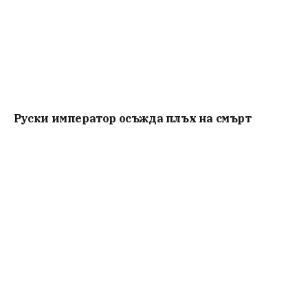
Руски император осъжда плъх на смърт