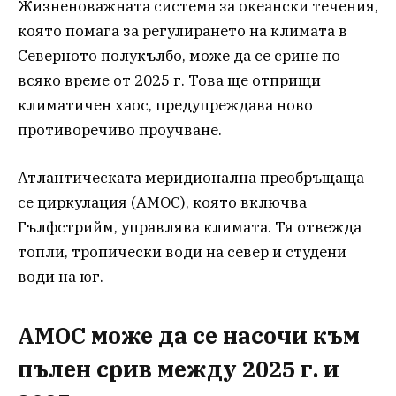
Жизненоважната система за океански течения,
която помага за регулирането на климата в
Северното полукълбо, може да се срине по
всяко време от 2025 г. Това ще отприщи
климатичен хаос, предупреждава ново
противоречиво проучване.
Атлантическата меридионална преобръщаща
се циркулация (AMOC), която включва
Гълфстрийм, управлява климата. Тя отвежда
топли, тропически води на север и студени
води на юг.
AMOC може да се насочи към
пълен срив между 2025 г. и