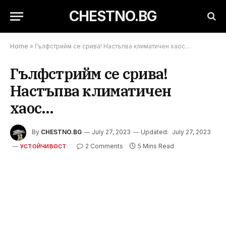
CHESTNO.BG
Home
»
Гълфстрийм се срива! Настъпва климатичен хаос…
Гълфстрийм се срива!
Настъпва климатичен
хаос…
By
CHESTNO.BG
July 27, 2023
Updated:
July 27, 2023
2 Comments
5 Mins Read
УСТОЙЧИВОСТ