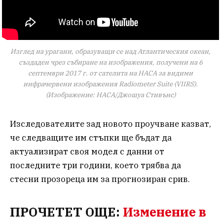
Изглед на урагани, образуващи се над Атлантическия океан,
създаден чрез събиране на изображения, получени на 6
септември 2017 г. от сателита на НАСА за видими
инфрачервени изображения Radiometer Suite (VIIRS).
(Изображение: НАСА/Джошуа Стивънс)
Изследователите зад новото проучване казват,
че следващите им стъпки ще бъдат да
актуализират своя модел с данни от
последните три години, което трябва да
стесни прозореца им за прогнозиран срив.
ПРОЧЕТЕТ ОЩЕ:
Изменение в