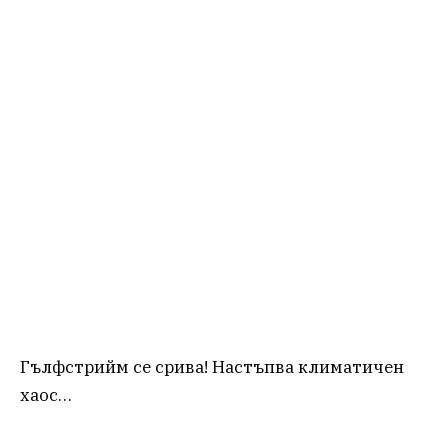
Гълфстрийм се срива! Настъпва климатичен
хаос…