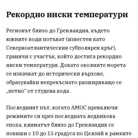
Рекордно ниски температури
Регионът близо до Гренландия, където
южните води потъват (известен като
Северноатлантическия субполярен кръг),
граничи с участък, който достига рекордно
ниски температури. Докато околните морета
се изкачват до исторически върхове,
образувайки непрекъснато разширяващо се
„петно“ от студена вода .
Последният път, когато AMOC превключи
режимите си през последната ледникова
епоха, климатът близо до Гренландия се
повиши с 10 до 15 градуса по Целзий в рамките