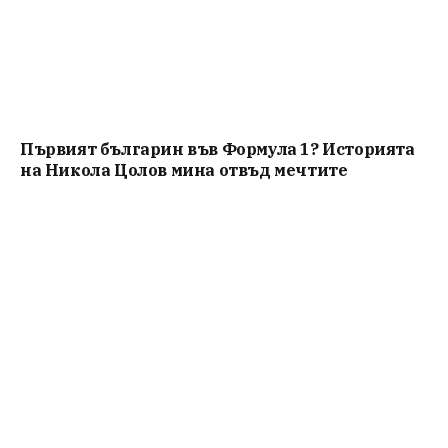
Първият българин във Формула 1? Историята
на Никола Цолов мина отвъд мечтите