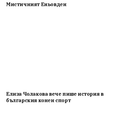
Мистичният Eньовден
Елиза Чолакова вече пише история в
българския конен спорт