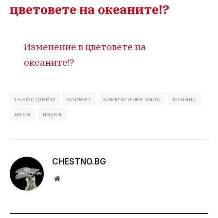
цветовете на океаните!?
Изменение в цветовете на
океаните!?
гълфстрийм
климат
климатичен хаос
колапс
наса
наука
CHESTNO.BG
Website