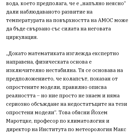
вода, което предполага, че е „напълно неясно“
дали наблюдаваното развитие на
температурата на повърхността на AMOC може
да бъде свързано със силата на неговата
циркулация.
„Докато математиката изглежда експертно
направена, физическата основа е
изключително нестабилна. Тя се основава на
предположението, че колапсът, показан от
опростените модели, правилно описва
реалността – но ние просто не знаем и няма
сериозно обсъждане на недостатъците на тези
опростени модели“. Това обясни Йохем
Маротцке, професор по климатология и
директор на Института по метеорология Макс