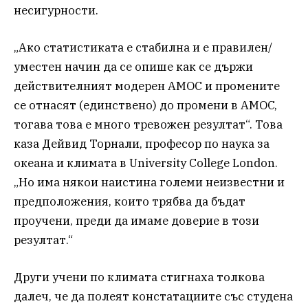
несигурности.
„Ако статистиката е стабилна и е правилен/
уместен начин да се опише как се държи
действителният модерен AMOC и промените
се отнасят (единствено) до промени в AMOC,
тогава това е много тревожен резултат“. Това
каза Дейвид Торнали, професор по наука за
океана и климата в University College London.
„Но има някои наистина големи неизвестни и
предположения, които трябва да бъдат
проучени, преди да имаме доверие в този
резултат.“
Други учени по климата стигнаха толкова
далеч, че да полеят констатациите със студена