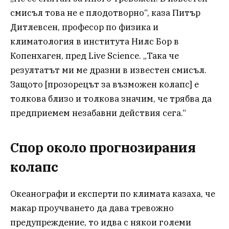
смисъл това не е плодотворно“, каза Питър
Дитлевсен, професор по физика и
климатология в института Нилс Бор в
Копенхаген, пред Live Science. „Така че
резултатът ми ме дразни в известен смисъл.
Защото [прозорецът за възможен колапс] е
толкова близо и толкова значим, че трябва да
предприемем незабавни действия сега.“
Спор около прогнозирания
колапс
Океанографи и експерти по климата казаха, че
макар проучването да дава тревожно
предупреждение, то идва с някои големи