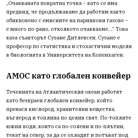
„Очакваната повратна точка – като се има
предвид, че продължаваме да работим както
обикновено с емисиите на парникови газове –
е много по-рано, отколкото очаквахме…“ Това
каза съавторът Сузане Дитлевсен. Сузане е
професор по статистика и стохастични модели
в биологията в Университета на Копенхаген.
AMOC като глобален конвейер
Теченията на Атлантическия океан работят
като безкраен глобален конвейер, който
пренася кислород, хранителни вещества,
въглерод и топлина по целия свят. По-топлите
южни води, които са по-солени и по-плътни,
текат на север, за да се охладят и потъват под