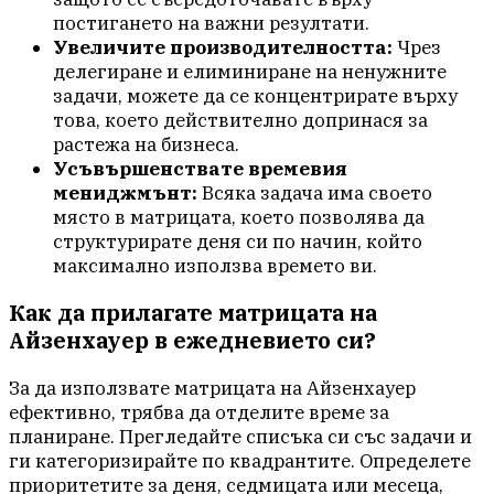
постигането на важни резултати.
Увеличите производителността:
Чрез
делегиране и елиминиране на ненужните
задачи, можете да се концентрирате върху
това, което действително допринася за
растежа на бизнеса.
Усъвършенствате времевия
мениджмънт:
Всяка задача има своето
място в матрицата, което позволява да
структурирате деня си по начин, който
максимално използва времето ви.
Как да прилагате матрицата на
Айзенхауер в ежедневието си?
За да използвате матрицата на Айзенхауер
ефективно, трябва да отделите време за
планиране. Прегледайте списъка си със задачи и
ги категоризирайте по квадрантите. Определете
приоритетите за деня, седмицата или месеца,