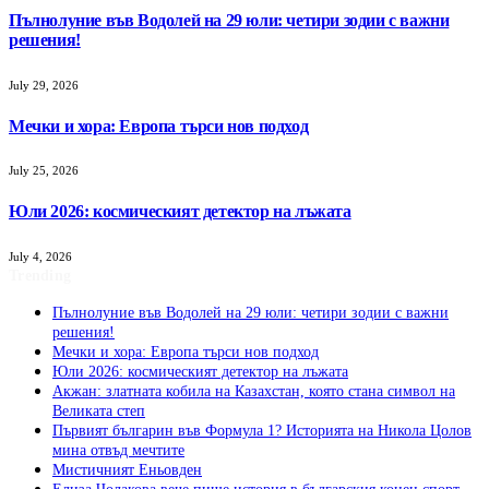
Пълнолуние във Водолей на 29 юли: четири зодии с важни
решения!
July 29, 2026
Мечки и хора: Европа търси нов подход
July 25, 2026
Юли 2026: космическият детектор на лъжата
July 4, 2026
Trending
Пълнолуние във Водолей на 29 юли: четири зодии с важни
решения!
Мечки и хора: Европа търси нов подход
Юли 2026: космическият детектор на лъжата
Акжан: златната кобила на Казахстан, която стана символ на
Великата степ
Първият българин във Формула 1? Историята на Никола Цолов
мина отвъд мечтите
Мистичният Eньовден