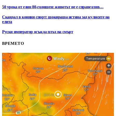
50 урока от един 80-годишен: животът не е справедлив…
Скандал в конния спорт: шокираща истина зад кулисите на
елита
Руски император осъжда плъх на смърт
ВРЕМЕТО