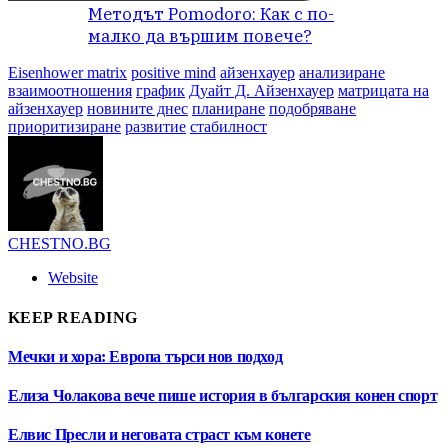
Методът Pomodoro: Как с по-
малко да вършим повече?
Eisenhower matrix
positive mind
айзенхауер
анализиране
взаимоотношения
график
Дуайт Д. Айзенхауер
матрицата на
айзенхауер
новините днес
планиране
подобряване
приоритизиране
развитие
стабилност
CHESTNO.BG
Website
KEEP READING
Мечки и хора: Европа търси нов подход
Елиза Чолакова вече пише история в българския конен спорт
Елвис Пресли и неговата страст към конете