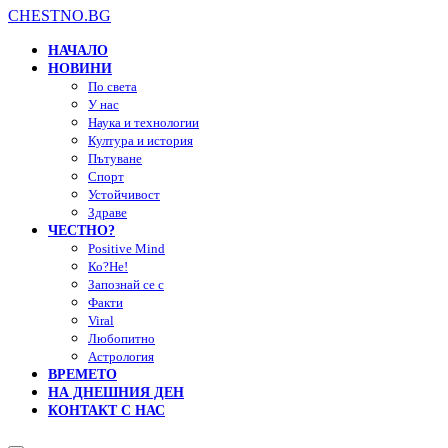
CHESTNO.BG
НАЧАЛО
НОВИНИ
По света
У нас
Наука и технологии
Култура и история
Пътуване
Спорт
Устойчивост
Здраве
ЧЕСТНО?
Positive Mind
Ко?Не!
Запознай се с
Факти
Viral
Любопитно
Астрология
ВРЕМЕТО
НА ДНЕШНИЯ ДЕН
КОНТАКТ С НАС