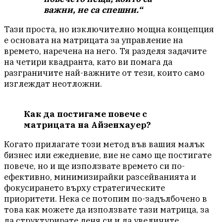
важни, не са спешни.“
Тази проста, но изключително мощна концепция
е основата на матрицата за управление на
времето, наречена на него. Тя разделя задачите
на четири квадранта, като ви помага да
разграничите най-важните от тези, които само
изглеждат неотложни.
Как да постигаме повече с
матрицата на Айзенхауер?
Когато прилагате този метод във вашия малък
бизнес или ежедневие, вие не само ще постигате
повече, но и ще използвате времето си по-
ефективно, минимизирайки разсейванията и
фокусирането върху стратегическите
приоритети. Нека се потопим по-задълбочено в
това как можете да използвате тази матрица, за
да структурирате деня си и да увеличите