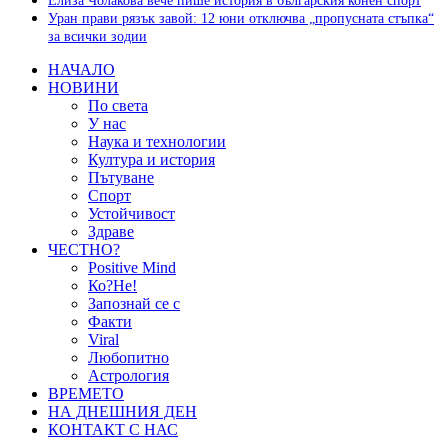
Елиза Чолакова вече пише история в българския конен спорт
Уран прави рязък завой: 12 юни отключва „пропусната стъпка“
за всички зодии
НАЧАЛО
НОВИНИ
По света
У нас
Наука и технологии
Култура и история
Пътуване
Спорт
Устойчивост
Здраве
ЧЕСТНО?
Positive Mind
Ко?Не!
Запознай се с
Факти
Viral
Любопитно
Астрология
ВРЕМЕТО
НА ДНЕШНИЯ ДЕН
КОНТАКТ С НАС