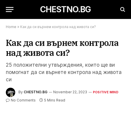
CHESTNO.BG
Home
»
Как да си върнем контрола над живота си?
Как да си върнем контрола
над живота си?
25 положителни утвърждения, които ще ви
помогнат да си върнете контрола над живота
си
By
CHESTNO.BG
November 22, 2023
POSITIVE MIND
No Comments
5 Mins Read