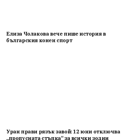
Елиза Чолакова вече пише история в
българския конен спорт
Уран прави рязък завой: 12 юни отключва
„пропусната стъпка“ за всички зодии