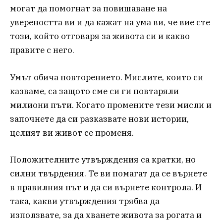
могат да помогнат за повишаване на
увереността ви и да кажат на ума ви, че вие сте
този, който отговаря за живота си и какво
правите с него.
Умът обича повторението. Мислите, които си
казваме, са защото сме си ги повтаряли
милиони пъти. Когато промените тези мисли и
започнете да си разказвате нови истории,
целият ви живот се променя.
Положителните утвърждения са кратки, но
силни твърдения. Те ви помагат да се върнете
в правилния път и да си върнете контрола. И
така, какви утвърждения трябва да
използвате, за да хванете живота за рогата и