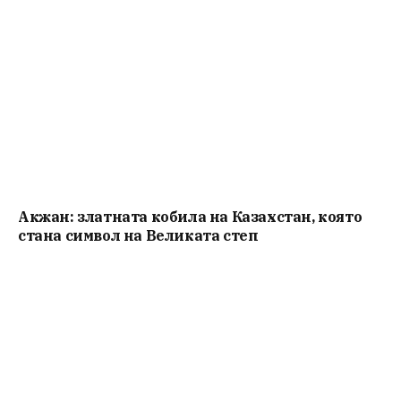
Акжан: златната кобила на Казахстан, която
стана символ на Великата степ