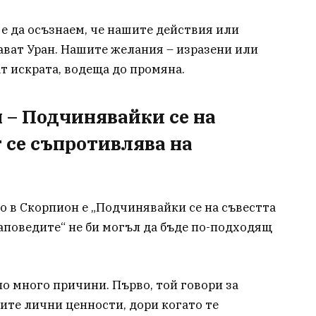
 е да осъзнаем, че нашите действия или
вават Уран. Нашите желания – изразени или
ат искрата, водеща до промяна.
 – Подчинявайки се на
т се съпротивлява на
 в Скорпион е „Подчинявайки се на съвестта
заповедите“ не би могъл да бъде по-подходящ
по много причини. Първо, той говори за
ите лични ценности, дори когато те