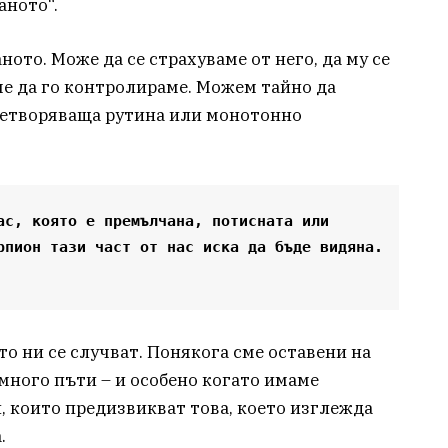
аното“.
ното. Може да се страхуваме от него, да му се
е да го контролираме. Можем тайно да
влетворяваща рутина или монотонно
ас, която е премълчана, потисната или 
рпион тази част от нас иска да бъде видяна. 
то ни се случват. Понякога сме оставени на
много пъти – и особено когато имаме
, които предизвикват това, което изглежда
.