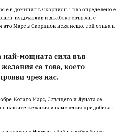
рс е в домицил в Скорпион. Това определено е
мощен, издръжлив и дълбоко свързан с
гато Марс в Скорпион иска нещо, той отива и
 най-мощната сила във
желания са това, което
прояви чрез нас.
обре. Когато Марс, Слънцето и Луната се
он, нашите желания и намерения придобиват
е в тригон с Нептун в Риби, е хубав бонус.