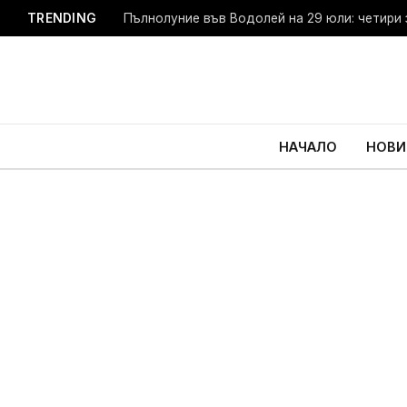
TRENDING
Пълнолуние във Водолей на 29 юли: четири 
НАЧАЛО
НОВИ