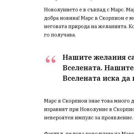
Новолунието е в съвпад с Марс. Ма
добра новина! Марс в Скорпион е 
неговата природа на желанията. Ко
го получава.
Нашите желания са
Вселената. Нашите 
Вселената иска да 
Марс в Скорпион знае това много д
изравнят при Новолуние в Скорпи
невероятен импулс за проявление.
Фактът, че това новолуние на Марс 