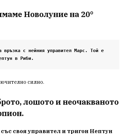
 имаме Новолуние на 20°
а връзка с нейния управител Марс. Той е 
ептун в Риби.
лючително силно.
брото, лошото и неочакваното
рпион.
 със своя управител и тригон Нептун