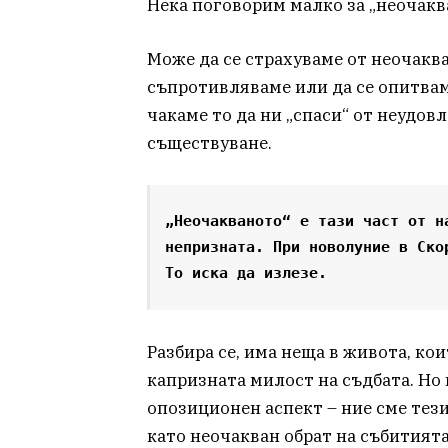
Нека поговорим малко за „неочакв
Може да се страхуваме от неочаква
съпротивляваме или да се опитвам
чакаме то да ни „спаси“ от неудо
съществуване.
„Неочакваното“ е тази част от н
непризната. При новолуние в Ско
То иска да излезе.
Разбира се, има неща в живота, кои
капризната милост на съдбата. Но 
опозиционен аспект – ние сме тези
като неочакван обрат на събитията