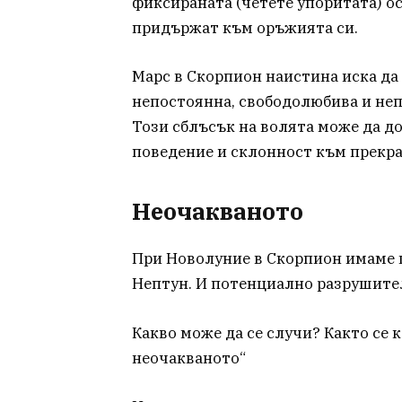
фиксираната (четете упоритата) ос 
придържат към оръжията си.
Марс в Скорпион наистина иска да 
непостоянна, свободолюбива и непо
Този сблъсък на волята може да д
поведение и склонност към прекра
Неочакваното
При Новолуние в Скорпион имаме 
Нептун. И потенциално разрушител
Какво може да се случи? Както се к
неочакваното“