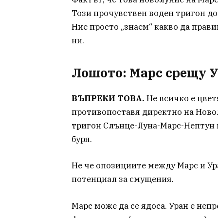
Този прочувствен воден тригон до
Ние просто „знаем“ какво да прав
ни.
Лошото: Марс срещу 
ВЪПРЕКИ ТОВА.
Не всичко е цветя
противопоставя директно на Новол
тригон Слънце-Луна-Марс-Нептун м
буря.
Не че опозициите между Марс и Ура
потенциал за смущения.
Марс може да се ядоса. Уран е неп