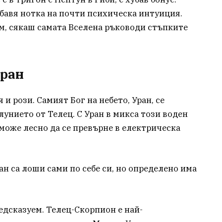
бавя нотка на почти психическа интуиция.
им, сякаш самата Вселена ръководи стъпките
Уран
 и рози. Самият Бог на небето, Уран, се
унието от Телец. С Уран в микса този воден
оже лесно да се превърне в електрическа
н са лоши сами по себе си, но определено има
редсказуем. Телец-Скорпион е най-