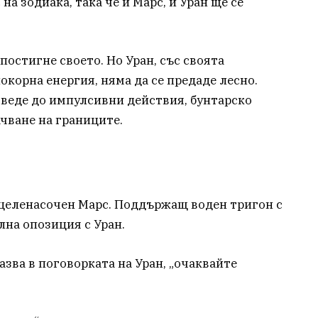
на зодиака, така че и Марс, и Уран ще се
постигне своето. Но Уран, със своята
корна енергия, няма да се предаде лесно.
оведе до импулсивни действия, бунтарско
чване на границите.
целенасочен Марс. Поддържащ воден тригон с
на опозиция с Уран.
азва в поговорката на Уран, „очаквайте