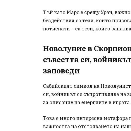
Тъй като Марс е срещу Уран, важно
бездействия са тези, които призо
потиснати – са тези, които запалв
Новолуние в Скорпион
съвестта си, войникъ
заповеди
Сабийският символ на Новолунието
си, войникът се съпротивлява на 
за описание на енергиите в играта.
Това е много интересна метафора 
важността на отстояването на наш