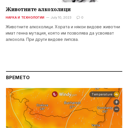
Животните алкохолици
НАУКА И ТЕХНОЛОГИИ
July 10, 2023
0
Животните алкохолици. Хората и някои видове животни
имат генна мутация, която им позволява да усвояват
алкохола. При други видове липсвa.
ВРЕМЕТО