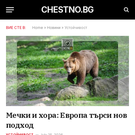
CHESTNO.BG
ВИЕ СТЕ В:
Home
»
Новини
»
Устойчивост
Мечки и хора: Европа търси нов
подход
УСТОЙЧИВОСТ
July 25, 2026