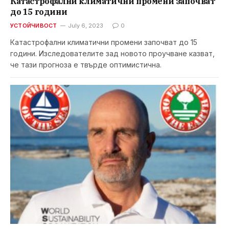
Катастрофални климатични промени започват
до 15 години
УСТОЙЧИВОСТ
July 6, 2023
0
Катастрофални климатични промени започват до 15
години. Изследователите зад новото проучване казват,
че тази прогноза е твърде оптимистична.