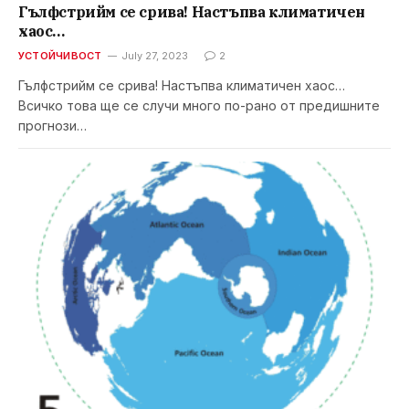
Гълфстрийм се срива! Настъпва климатичен
хаос…
УСТОЙЧИВОСТ
July 27, 2023
2
Гълфстрийм се срива! Настъпва климатичен хаос…
Всичко това ще се случи много по-рано от предишните
прогнози…