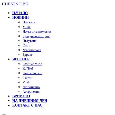
CHESTNO.BG
НАЧАЛО
НОВИНИ
По света
У нас
Наука и технологии
Култура и история
Пътуване
Спорт
Устойчивост
Здраве
ЧЕСТНО?
Positive Mind
Ко?Не!
Запознай се с
Факти
Viral
Любопитно
Астрология
ВРЕМЕТО
НА ДНЕШНИЯ ДЕН
КОНТАКТ С НАС