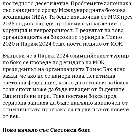
последното десетилетие. Проблемите започнаха
със санкциите срещу Международната боксова
асоциация (ИБА). Тя беше изключена от МОК през
2023 година заради проблеми с управлението,
корупция и непрозрачност. В резултат на това,
организацията на боксовите турнири в Токио
2020 и Париж 2024 беше поета изцяло от МОК.
Въпреки че в Париж 2024 олимпийският турнир
по бокс се проведе под егидата на МОК,
президентът на организацията Томас Бах ясно
заяви, че ако не се намери нова, легитимна
световна федерация, която да отговаря за бокса,
този спорт може да бъде изваден от бъдещите
Олимпийски игри. Това постави бокса пред
сериозна заплаха да бъде напълно изключен от
олимпийската програма за първи път от повече
от век.
Ново начало със Световен бокс