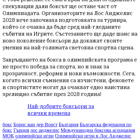
спекулации дали боксът ще остане част от
Олимпиадата. Организаторите на Лос Анджелис
2028 вече започнаха подготовката за турнира,
който се очаква да бъде сред най-гледаните
събития на Игрите. Състезанието ще даде шанс на
ново поколение боксьори да докажат своите
умения на най-голямата световна спортна сцена.
Завръщането на бокса в олимпийската програма е
не просто победа за спорта, но и знак за
прозрачност, реформи и нови възможности. Сега,
когато всички съмнения са изчистени, феновете
и спортистите могат да очакват едно наистина
зрелищно събитие през 2028 година!
Най-добрите боксьори за
всички времена
бокс
Борис ван дер Ворст
България
Българска федерация по
бокс
Гърция
лос анджелис
Международна боксова асоциация
МОК
олимпийски игри
Олимпийски игри в Лос Анджелис