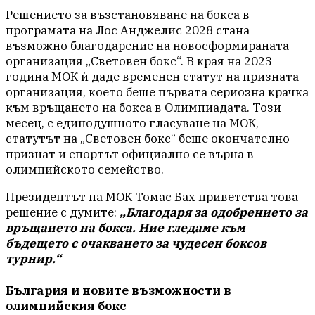
Решението за възстановяване на бокса в
програмата на Лос Анджелис 2028 стана
възможно благодарение на новосформираната
организация „Световен бокс“. В края на 2023
година МОК ѝ даде временен статут на призната
организация, което беше първата сериозна крачка
към връщането на бокса в Олимпиадата. Този
месец, с единодушното гласуване на МОК,
статутът на „Световен бокс“ беше окончателно
признат и спортът официално се върна в
олимпийското семейство.
Президентът на МОК Томас Бах приветства това
решение с думите:
„Благодаря за одобрението за
връщането на бокса. Ние гледаме към
бъдещето с очакването за чудесен боксов
турнир.“
България и новите възможности в
олимпийския бокс