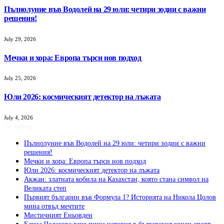
Пълнолуние във Водолей на 29 юли: четири зодии с важни
решения!
July 29, 2026
Мечки и хора: Европа търси нов подход
July 25, 2026
Юли 2026: космическият детектор на лъжата
July 4, 2026
Trending
Пълнолуние във Водолей на 29 юли: четири зодии с важни
решения!
Мечки и хора: Европа търси нов подход
Юли 2026: космическият детектор на лъжата
Акжан: златната кобила на Казахстан, която стана символ на
Великата степ
Първият българин във Формула 1? Историята на Никола Цолов
мина отвъд мечтите
Мистичният Eньовден