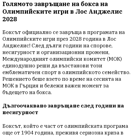
Голямото завръщане на бокса на
Олимпийските игри в Лос Анджелис
2028
Боксът официално се завръща в програмата на
Олимпийските игри през 2028 година в Лос
Анджелис! След дълги години на спорове,
несигурност и организационни промени,
Международният олимпийски комитет (МОК)
единодушно реши да възстанови този
емблематичен спорт в олимпийското семейство.
Решението беше взето по време на сесията на
МОК в Гърция и бележи важен момент за
бъдещето на бокса.
Дългоочаквано завръщане след години на
несигурност
Боксът, който е част от олимпийската програма
още от 1904 година, преживя сериозна криза в