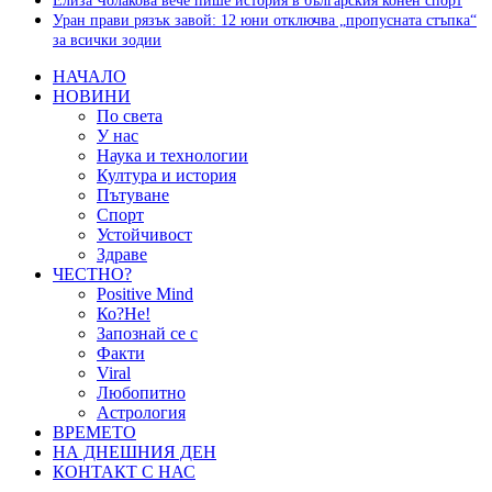
Елиза Чолакова вече пише история в българския конен спорт
Уран прави рязък завой: 12 юни отключва „пропусната стъпка“
за всички зодии
НАЧАЛО
НОВИНИ
По света
У нас
Наука и технологии
Култура и история
Пътуване
Спорт
Устойчивост
Здраве
ЧЕСТНО?
Positive Mind
Ко?Не!
Запознай се с
Факти
Viral
Любопитно
Астрология
ВРЕМЕТО
НА ДНЕШНИЯ ДЕН
КОНТАКТ С НАС