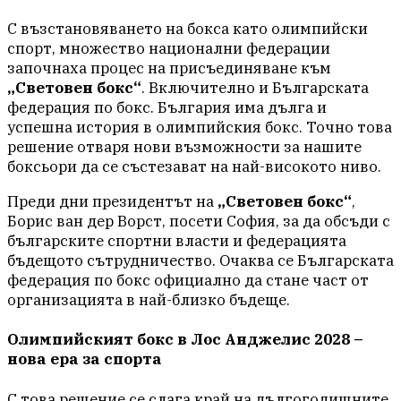
С възстановяването на бокса като олимпийски
спорт, множество национални федерации
започнаха процес на присъединяване към
„Световен бокс“
. Включително и Българската
федерация по бокс. България има дълга и
успешна история в олимпийския бокс. Точно това
решение отваря нови възможности за нашите
боксьори да се състезават на най-високото ниво.
Преди дни президентът на
„Световен бокс“
,
Борис ван дер Ворст, посети София, за да обсъди с
българските спортни власти и федерацията
бъдещото сътрудничество. Очаква се Българската
федерация по бокс официално да стане част от
организацията в най-близко бъдеще.
Олимпийският бокс в Лос Анджелис 2028 –
нова ера за спорта
С това решение се слага край на дългогодишните