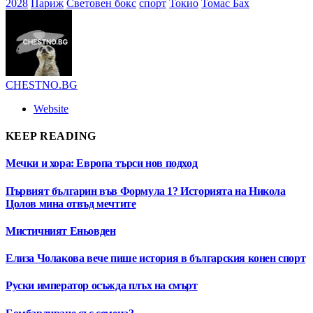
2028
Париж
Световен бокс
спорт
Токио
Томас Бах
CHESTNO.BG
Website
KEEP READING
Мечки и хора: Европа търси нов подход
Първият българин във Формула 1? Историята на Никола
Цолов мина отвъд мечтите
Мистичният Eньовден
Елиза Чолакова вече пише история в българския конен спорт
Руски император осъжда плъх на смърт