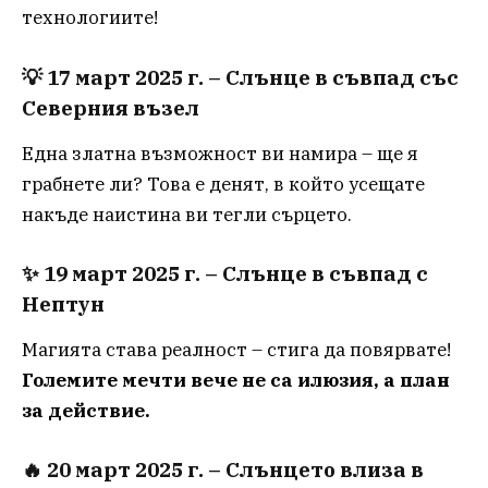
технологиите!
💡
17 март 2025 г. – Слънце в съвпад със
Северния възел
Една златна възможност ви намира – ще я
грабнете ли? Това е денят, в който усещате
накъде наистина ви тегли сърцето.
✨
19 март 2025 г. – Слънце в съвпад с
Нептун
Магията става реалност – стига да повярвате!
Големите мечти вече не са илюзия, а план
за действие.
🔥
20 март 2025 г. – Слънцето влиза в