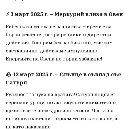
⚡
3 март 2025 г. – Меркурий влиза в Овен
Рибешката мъгла се разчиства – време е за
бързи решения, остри реплики и директни
действия. Говорим без заобикалки, мислим
светкавично, действаме импулсивно.
Енергията на Овена не търпи забавяне!
🪨
12 март 2025 г. – Слънце в съвпад със
Сатурн
Реалността чука на вратата! Сатурн поднася
сериозни уроци, но ако слушате внимателно,
ще излезете по-мъдри и по-силни. Часът на
истината настъпи – приемете го като шанс, а
не като наказание.