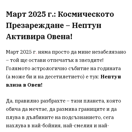
Март 2025 г.: Космическото
Презареждане – Нептун
Активира Овена!
Март 2025 г
.
няма просто да мине незабелязано
– той ще остави отпечатък в звездите!
Голямото астрологично събитие на годината
(а може би и на десетилетието) е тук:
Нептун
влиза в Овен!
Да, правилно разбрахте – тази планета, която
обича да мечтае, да размива границите и да
плува в дълбините на подсъзнанието, сега
нахлува в най-бойния, най-смелия и най-