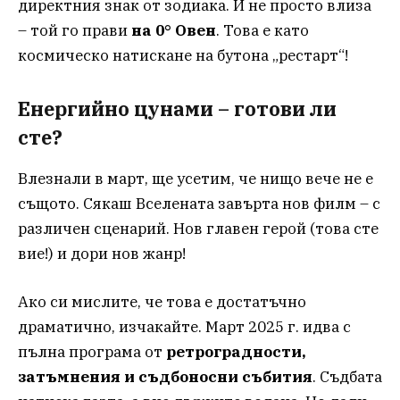
директния знак от зодиака. И не просто влиза
– той го прави
на 0° Овен
. Това е като
космическо натискане на бутона „рестарт“!
Енергийно цунами – готови ли
сте?
Влезнали в март, ще усетим, че нищо вече не е
същото. Сякаш Вселената завърта нов филм – с
различен сценарий. Нов главен герой (това сте
вие!) и дори нов жанр!
Ако си мислите, че това е достатъчно
драматично, изчакайте. Март 2025 г. идва с
пълна програма от
ретроградности,
затъмнения и съдбоносни събития
. Съдбата