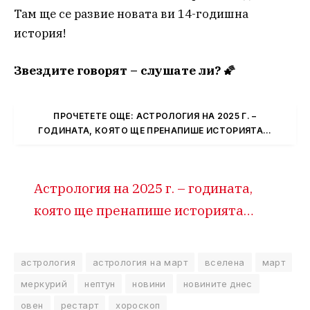
Там ще се развие новата ви 14-годишна
история!
Звездите говорят – слушате ли? 🌠
ПРОЧЕТЕТЕ ОЩЕ: АСТРОЛОГИЯ НА 2025 Г. –
ГОДИНАТА, КОЯТО ЩЕ ПРЕНАПИШЕ ИСТОРИЯТА…
Астрология на 2025 г. – годината,
която ще пренапише историята…
астрология
астрология на март
вселена
март
меркурий
нептун
новини
новините днес
овен
рестарт
хороскоп