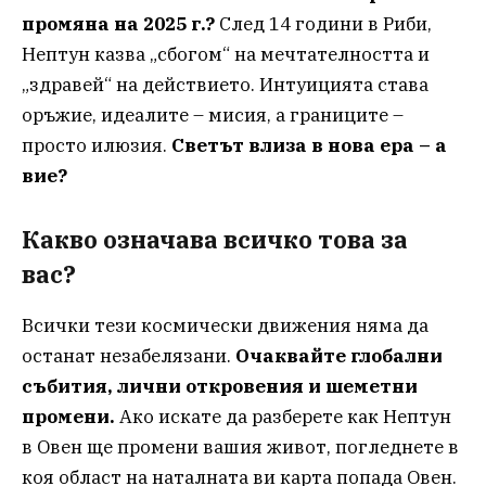
промяна на 2025 г.?
След 14 години в Риби,
Нептун казва „сбогом“ на мечтателността и
„здравей“ на действието. Интуицията става
оръжие, идеалите – мисия, а границите –
просто илюзия.
Светът влиза в нова ера – а
вие?
Какво означава всичко това за
вас?
Всички тези космически движения няма да
останат незабелязани.
Очаквайте глобални
събития, лични откровения и шеметни
промени.
Ако искате да разберете как Нептун
в Овен ще промени вашия живот, погледнете в
коя област на наталната ви карта попада Овен.