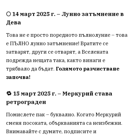
🌕
14 март 2025 г. – Лунно затъмнение в
Дева
Това не е просто поредното пълнолуние – това
е ПЪЛНО лунно затъмнение! Вратите се
затварят, други се отварят, а Вселената
подрежда нещата така, както винаги е
трябвало да бъдат.
Голямото разчистване
започва!
🔁
15 март 2025 г. – Меркурий става
ретрограден
Помислете пак – буквално. Когато Меркурий
сменя посоката, объркванията са неизбежни.
Внимавайте с думите, подписите и