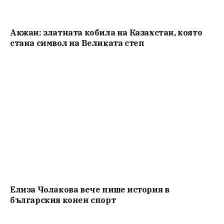
Акжан: златната кобила на Казахстан, която
стана символ на Великата степ
Елиза Чолакова вече пише история в
българския конен спорт