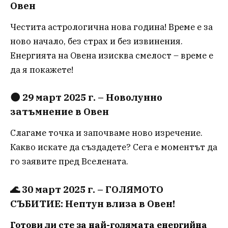
Овен
Честита астрологична нова година! Време е за
ново начало, без страх и без извинения.
Енергията на Овена изисква смелост – време е
да я покажете!
🌑
29 март 2025 г. – Новолунно
затъмнение в Овен
Слагаме точка и започваме ново изречение.
Какво искате да създадете? Сега е моментът да
го заявите пред Вселената.
🌊
30 март 2025 г. – ГОЛЯМОТО
СЪБИТИЕ: Нептун влиза в Овен!
Готови ли сте за най-голямата енергийна