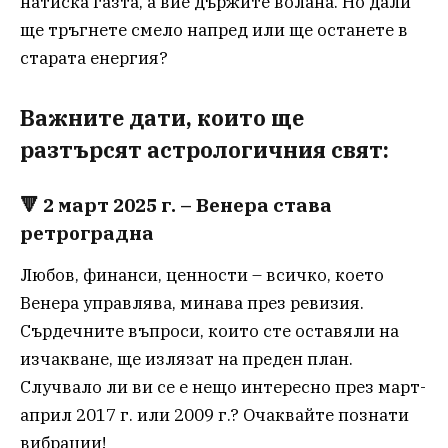
натиска газта, а вие държите волана. Но дали
ще тръгнете смело напред или ще останете в
старата енергия?
Важните дати, които ще
разтърсят астрологичния свят:
🔻
2 март 2025 г. – Венера става
ретроградна
Любов, финанси, ценности – всичко, което
Венера управлява, минава през ревизия.
Сърдечните въпроси, които сте оставяли на
изчакване, ще излязат на преден план.
Случвало ли ви се е нещо интересно през март-
април 2017 г. или 2009 г.? Очаквайте познати
вибрации!