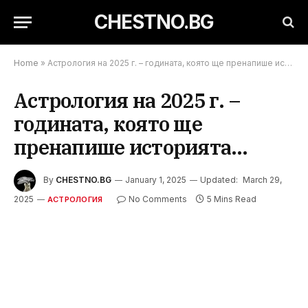
CHESTNO.BG
Home
»
Астрология на 2025 г. – годината, която ще пренапише историята…
Астрология на 2025 г. –
годината, която ще
пренапише историята…
By
CHESTNO.BG
January 1, 2025
Updated:
March 29,
2025
No Comments
5 Mins Read
АСТРОЛОГИЯ