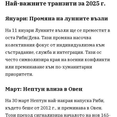
Най-важните транзити за 2025 г.
Януари: Промяна на лунните възли
На 11 януари Лунните възли ще се преместят в
оста Риби/Дева. Тази промяна насочва
колективния фокус от индивидуализма към
състрадание, служба и интеграция. Тази ос
често символизира края на военни конфликти
или преминаване към по-хуманитарни
приоритети.
Март: Нептун влиза в Овен
На 30 март Нептун най-накрая напуска Риби,
където беше от 2012 г., и преминава в Овен.
Този преход сигнализира началото на нов 165-