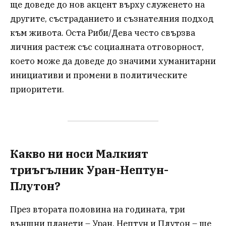
ще доведе до нов акцент върху служенето на
другите, състраданието и съзнателния подход
към живота. Оста Риби/Дева често свързва
личния растеж със социалната отговорност,
което може да доведе до значими хуманитарни
инициативи и промени в политическите
приоритети.
Какво ни носи Малкият
триъгълник Уран-Нептун-
Плутон?
През втората половина на годината, три
външни планети – Уран, Нептун и Плутон – ще