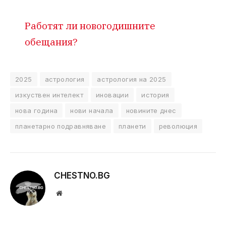
Работят ли новогодишните
обещания?
2025
астрология
астрология на 2025
изкуствен интелект
иновации
история
нова година
нови начала
новините днес
планетарно подравняване
планети
революция
CHESTNO.BG
Website