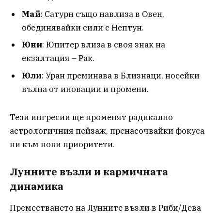
Май
: Сатурн също навлиза в Овен,
обединявайки сили с Нептун.
Юни
: Юпитер влиза в своя знак на
екзалтация – Рак.
Юли
: Уран преминава в Близнаци, носейки
вълна от иновации и промени.
Тези ингресии ще променят радикално
астрологичния пейзаж, пренасочвайки фокуса
ни към нови приоритети.
Лунните възли и кармичната
динамика
Преместването на Лунните възли в Риби/Дева