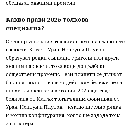
обещават значими промени.
Какво прави 2025 толкова
специална?
Отговорът се крие във влиянието на външните
планети. Когато Уран, Нептун и Плутон
образуват редки съвпади, тригони или други
значими аспекти, това води до дълбоки
обществени промени. Тези планети се движат
бавно и тяхното взаимодействие бележи цели
епохи в човешката история. 2025 ще бъде
белязана от Малък триъгълник, формиран от
Уран, Нептун и Плутон – изключително рядка
и мощна конфигурация, която ще зададе тона
за нова ера.