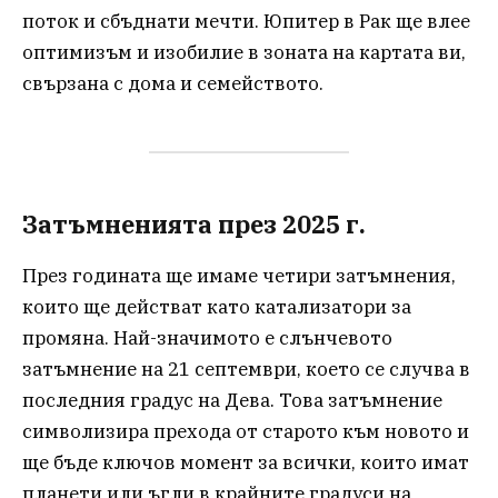
поток и сбъднати мечти. Юпитер в Рак ще влее
оптимизъм и изобилие в зоната на картата ви,
свързана с дома и семейството.
Затъмненията през 2025 г.
През годината ще имаме четири затъмнения,
които ще действат като катализатори за
промяна. Най-значимото е слънчевото
затъмнение на 21 септември, което се случва в
последния градус на Дева. Това затъмнение
символизира прехода от старото към новото и
ще бъде ключов момент за всички, които имат
планети или ъгли в крайните градуси на