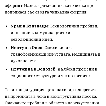
оформят Малък триъгълник, като всяка ще
допринася със своята уникална енергия:
Уран в Близнаци
: Технологични пробиви,
иновации в комуникациите и
революционни идеи.
Нептун в Овен
: Смели визии,
трансформиращи изкуствата, медицината и
духовността.
Плутон във Водолей
: Дълбоки промени в
социалните структури и технологиите.
Тази конфигурация ще канализира енергията
на промяната в ясна и конструктивна посока.
Очаквайте пробиви в областта на изкуствения