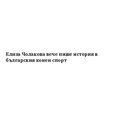
Елиза Чолакова вече пише история в
българския конен спорт