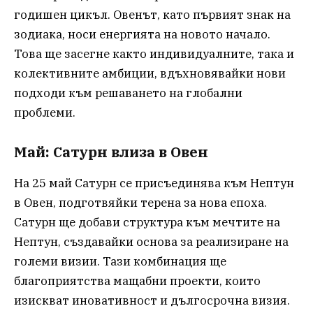
годишен цикъл. Овенът, като първият знак на
зодиака, носи енергията на новото начало.
Това ще засегне както индивидуалните, така и
колективните амбиции, вдъхновявайки нови
подходи към решаването на глобални
проблеми.
Май: Сатурн влиза в Овен
На 25 май Сатурн се присъединява към Нептун
в Овен, подготвяйки терена за нова епоха.
Сатурн ще добави структура към мечтите на
Нептун, създавайки основа за реализиране на
големи визии. Тази комбинация ще
благоприятства мащабни проекти, които
изискват иновативност и дългосрочна визия.