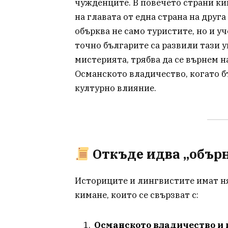
чужденците. В повечето страни ки
на главата от една страна на друга
обърква не само туристите, но и уч
точно българите са развили тази 
мистерията, трябва да се върнем н
Османското владичество, когато 
културно влияние.
Откъде идва „обър
Историците и лингвистите имат ня
кимане, които се свързват с:
Османското владичество и 