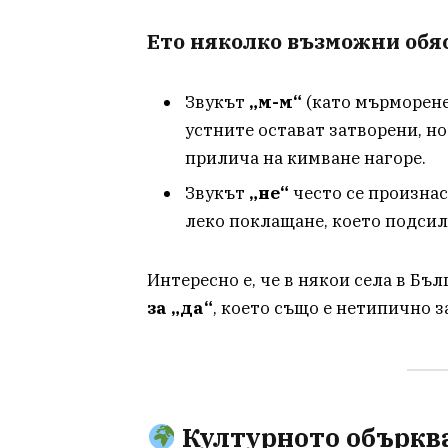
Ето няколко възможни обя
Звукът
„м-м“
(като мърморене
устните остават затворени, но
прилича на кимване нагоре.
Звукът
„не“
често се произнас
леко поклащане, което подсил
Интересно е, че в някои села в Бъ
за „да“
, което също е нетипично з
Културното объркв