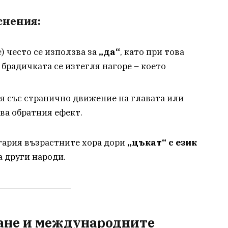
снения:
) често се използва за
„да“
, като при това
 брадичката се изтегля нагоре – което
я със странично движение на главата или
ва обратния ефект.
лгария възрастните хора дори
„цъкат“ с език
а други народи.
ане и международните