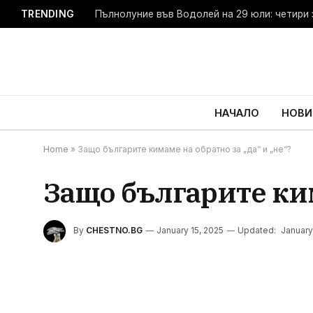
TRENDING
Пълнолуние във Водолей на 29 юли: четири 
НАЧАЛО
НОВИ
Home
»
Защо българите кимаме на обратно за „да“ и „не“?
Защо българите ким
By
CHESTNO.BG
January 15, 2025
Updated:
January