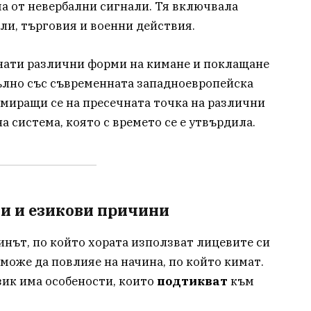
ма от невербални сигнали. Тя включвала
ли, търговия и военни действия.
знати различни форми на кимане и поклащане
пълно със съвременната западноевропейска
амиращи се на пресечната точка на различни
а система, която с времето се е утвърдила.
и и езикови причини
инът, по който хората използват лицевите си
може да повлияе на начина, по който кимат.
зик има особености, които
подтикват
към