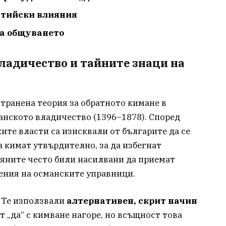
нтийски влияния
на общуването
владичество и тайните знаци на
транена теория за обратното кимане в
анското владичество (1396–1878). Според
ите власти са изисквали от българите да се
да кимат утвърдително, за да избегнат
ияните често били насилвани да приемат
шения на османските управници.
Те използвали
алтернативен, скрит начин
т „да“ с кимване нагоре, но всъщност това