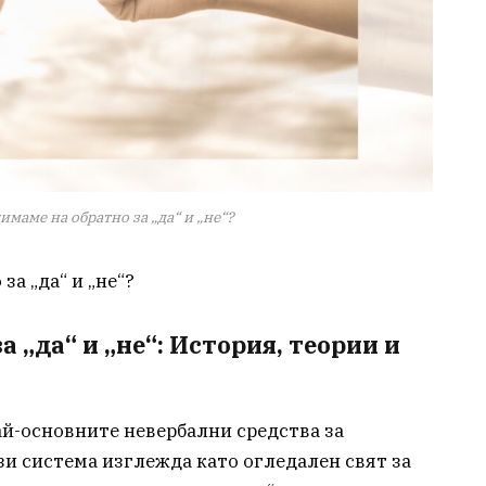
имаме на обратно за „да“ и „не“?
за „да“ и „не“?
 „да“ и „не“: История, теории и
най-основните невербални средства за
зи система изглежда като огледален свят за