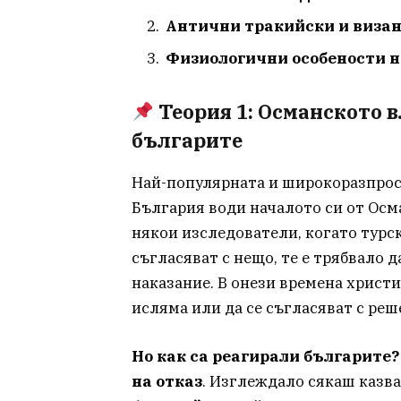
Антични тракийски и виза
Физиологични особености 
Теория 1: Османското 
българите
Най-популярната и широкоразпрос
България води началото си от Осм
някои изследователи, когато турск
съгласяват с нещо, те е трябвало 
наказание. В онези времена христ
исляма или да се съгласяват с ре
Но как са реагирали българите?
на отказ
. Изглеждало сякаш казва