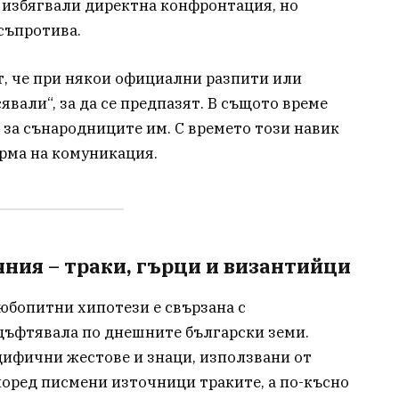
е избягвали директна конфронтация, но
съпротива.
т, че при някои официални разпити или
явали“, за да се предпазят. В същото време
 за сънародниците им. С времето този навик
рма на комуникация.
яния – траки, гърци и византийци
любопитни хипотези е свързана с
оцъфтявала по днешните български земи.
цифични жестове и знаци, използвани от
поред писмени източници траките, а по-късно