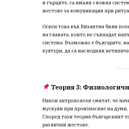
и гърците, са имали сложна систе
жестове за комуникация при ритуа
Освен това във Византия били по
на главата, които не съвпадат на
система. Възможно е българите, н
култури, да са наследили нетипичн
Теория 3: Физиологичн
Някои антрополози смятат, че нач
мускули при произнасяне на думи, 
Според тази теория българският е
различни жестове.