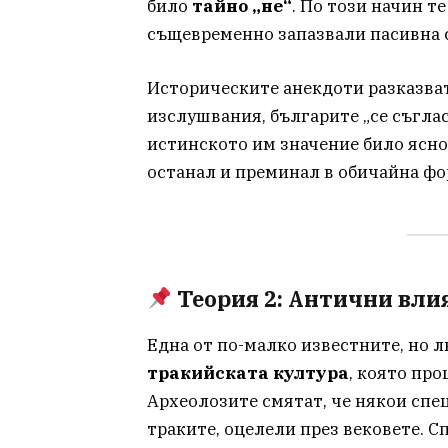
било
тайно „не“
. По този начин т
същевременно запазвали пасивна 
Историческите анекдоти разказва
изслушвания, българите „се съглас
истинското им значение било ясно
останал и преминал в обичайна фо
Теория 2: Антични вли
Една от по-малко известните, но 
тракийската култура
, която пр
Археолозите смятат, че някои спе
траките, оцелели през вековете. С