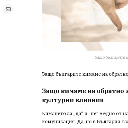
Защо българите к
Защо българите кимаме на обратно 
Защо кимаме на обратно за
културни влияния
Кимането за „да“ и „не“ е едно от 
комуникация. Да, но в България та