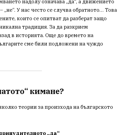
мването надолу означава „да“, а движението
 – „не“. У нас често се случва обратното… Това
ените, които се опитват да разберат защо
уникална традиция. За да разкрием
азад в историята. Още до времето на
българите сме били подложени на чуждо
натото“ кимане?
колко теории за произхода на българското
принудителното „да“