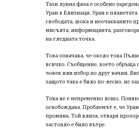
Тази лунна фаза е особено зареден
Уран в Близнаци. Уран е планетата
свободата, шока и неочакваните п
мисълта, информацията, разговори
на гледната точка.
Това означава, че около това Пъл
всичко. Съобщение, което обръща с
човек или избор по друг начин. Вн
защото така е било по-лесно, не за
Това не е непременно лошо. Поняк
освобождава. Проблемът е, че Уран
промяна. Той влиза, отваря прозор
застояло е било вътре.