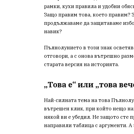
рамки, кухи правила и удобни обяс
Защо правим това, което правим? 
продължаваме да защитаваме избор
навик?
Пълнолунието в този знак осветяв
отговори, а с онова вътрешно разм
старата версия на историята.
„Това е“ или „това веч
Най-силната тема на това Пълнолу
вътрешен клик, при който нещо най
някой ви е убедил. Не защото сте 
направили таблица с аргументи. А 