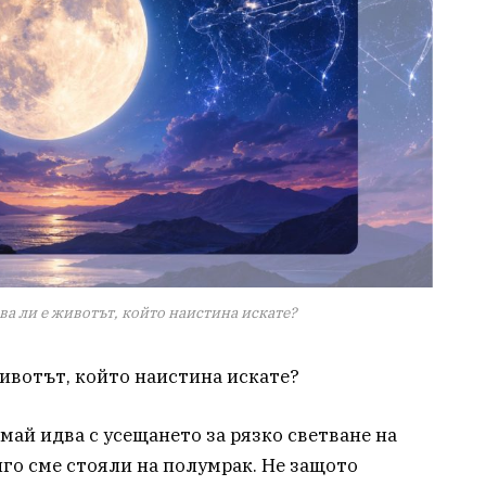
ва ли е животът, който наистина искате?
животът, който наистина искате?
май идва с усещането за рязко светване на
лго сме стояли на полумрак. Не защото