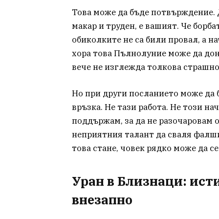
Това може да бъде потвърждение. Д
макар и труден, е вашият. Че борба
обиколките не са били провал, а н
хора това Пълнолуние може да дон
вече не изглежда толкова страшно
Но при други посланието може да 
връзка. Не тази работа. Не този на
поддържам, за да не разочаровам 
неприятния талант да сваля фалши
това стане, човек рядко може да 
Уран в Близнаци: ист
внезапно