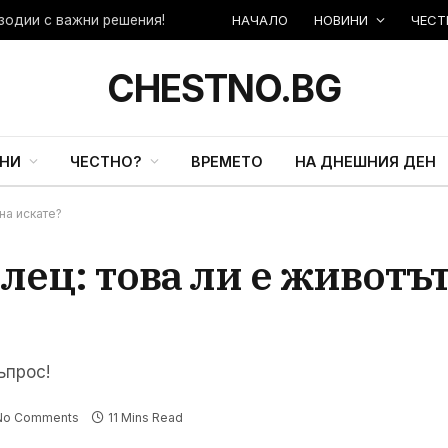
НАЧАЛО
НОВИНИ
ЧЕСТ
зодии с важни решения!
CHESTNO.BG
НИ
ЧЕСТНО?
ВРЕМЕТО
НА ДНЕШНИЯ ДЕН
на искате?
ец: това ли е животът
ъпрос!
No Comments
11 Mins Read