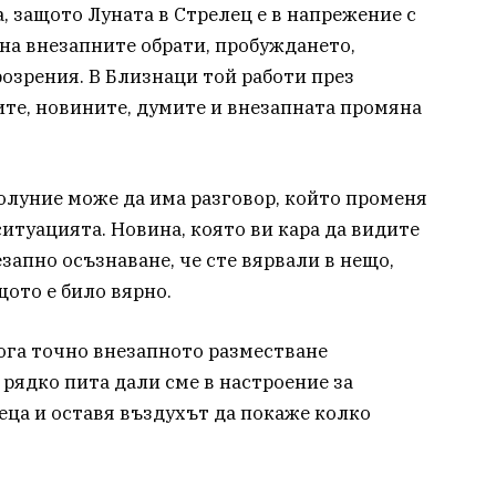
а, защото Луната в Стрелец е в напрежение с
 на внезапните обрати, пробуждането,
розрения. В Близнаци той работи през
те, новините, думите и внезапната промяна
нолуние може да има разговор, който променя
итуацията. Новина, която ви кара да видите
езапно осъзнаване, че сте вярвали в нещо,
щото е било вярно.
ога точно внезапното разместване
 рядко пита дали сме в настроение за
еца и оставя въздухът да покаже колко