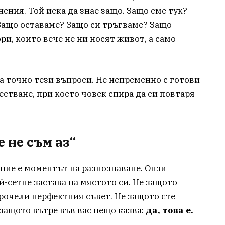
нения. Той иска да знае защо. Защо сме тук?
Защо оставаме? Защо си тръгваме? Защо
и, които вече не ни носят живот, а само
а точно тези въпроси. Не непременно с готови
естване, при което човек спира да си повтаря
е не съм аз“
ние е моментът на разпознаване. Онзи
-сетне застава на мястото си. Не защото
прочели перфектния съвет. Не защото сте
защото вътре във вас нещо казва:
да, това е.