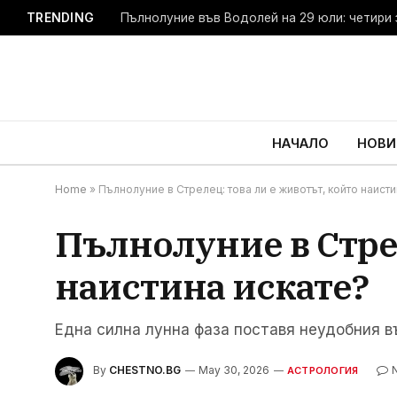
TRENDING
Пълнолуние във Водолей на 29 юли: четири 
НАЧАЛО
НОВИ
Home
»
Пълнолуние в Стрелец: това ли е животът, който наисти
Пълнолуние в Стрел
наистина искате?
Една силна лунна фаза поставя неудобния в
By
CHESTNO.BG
May 30, 2026
АСТРОЛОГИЯ