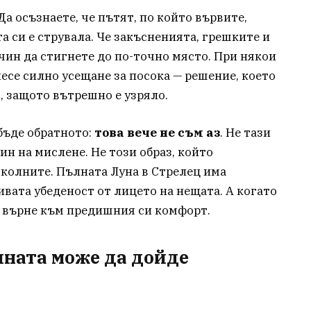
а осъзнаете, че пътят, по който вървите,
та си е струвала. Че закъсненията, грешките и
ачин да стигнете до по-точно място. При някои
есе силно усещане за посока — решение, което
, защото вътрешно е узряло.
бъде обратното:
това вече не съм аз
. Не тази
чин на мислене. Не този образ, който
околните. Пълната Луна в Стрелец има
вата убеденост от лицето на нещата. А когато
се върне към предишния си комфорт.
ината може да дойде