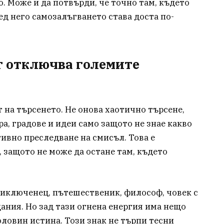
. Може и да потвърди, че точно там, където
лед него самозалъгването става доста по-
т отключва големите
 на търсенето. Не онова хаотично търсене,
ра, градове и идеи само защото не знае какво
ивно преследване на смисъл. Това е
, защото не може да остане там, където
риключенец, пътешественик, философ, човек с
ания. Но зад тази огнена енергия има нещо
половин истина. Този знак не търпи тесни