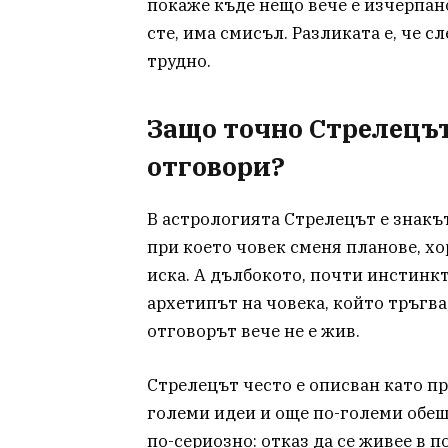
покаже къде нещо вече е изчерпано
сте, има смисъл. Разликата е, че с
трудно.
Защо точно Стрелецъ
отговори?
В астрологията Стрелецът е знакът
при което човек сменя планове, хо
иска. А дълбокото, почти инстинкт
архетипът на човека, който тръгва
отговорът вече не е жив.
Стрелецът често е описван като п
големи идеи и още по-големи обещ
по-сериозно: отказ да се живее в 