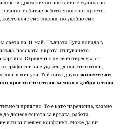
изпрати драматично послание с музика на
ологично събитие работи много по-просто:
 която вече сме знаели, но удобно сме
 на света на 31 май, Пълната Луна попада в
исъла, посоката, вярата, пътуването,
 картина. Стрелецът не се интересува от
ли графикът ви е удобен, дали сте готови,
юсове и минуси. Той пита друго:
живеете ли
или просто сте станали много добри в това
тивно и приятно. То е като изречение, казано
 да донесе яснота за връзка, работа,
ние или вътрешен конфликт. Може да ви