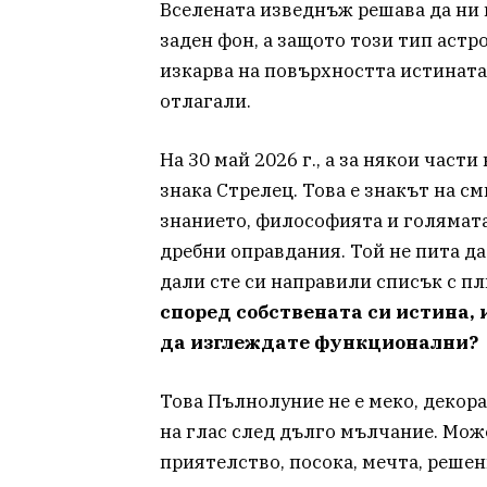
Вселената изведнъж решава да ни 
заден фон, а защото този тип астр
изкарва на повърхността истината,
отлагали.
На 30 май 2026 г., а за някои части
знака Стрелец. Това е знакът на см
знанието, философията и голямата
дребни оправдания. Той не пита да
дали сте си направили списък с пл
според собствената си истина, 
да изглеждате функционални?
Това Пълнолуние не е меко, декора
на глас след дълго мълчание. Може
приятелство, посока, мечта, реше