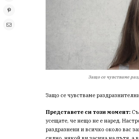
Защо се чувстваме раз
Защо се чувстваме раздразнителни
Представете си този момент:
Съб
усещате, че нещо не е наред. Настр
раздразнени и всичко около вас за
силно, някой ви засича на пътя, а