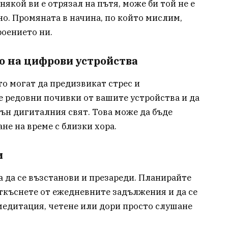
някой ви е отрязал на пътя, може би той не е
чно. Промяната в начина, по който мислим,
оението ни.
о на цифрови устройства
о могат да предизвикат стрес и
е редовни почивки от вашите устройства и да
ън дигиталния свят. Това може да бъде
не на време с близки хора.
и
за да се възстанови и презареди. Планирайте
 откъснете от ежедневните задължения и да се
медитация, четене или дори просто слушане