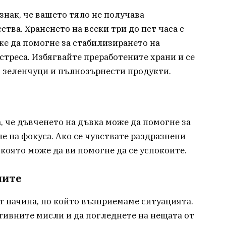
знак, че вашето тяло не получава
тва. Храненето на всеки три до пет часа с
е да помогне за стабилизирането на
стреса. Избягвайте преработените храни и се
, зеленчуци и пълнозърнести продукти.
, че дъвченето на дъвка може да помогне за
е на фокуса. Ако се чувствате раздразнени
 която може да ви помогне да се успокоите.
лите
т начина, по който възприемаме ситуацията.
ивните мисли и да погледнете на нещата от