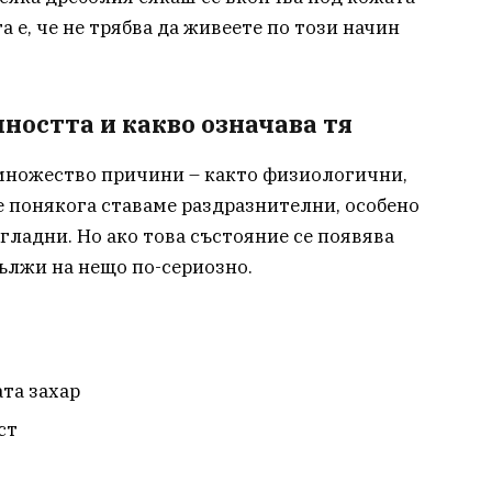
а е, че не трябва да живеете по този начин
ността и какво означава тя
множество причини – както физиологични,
е понякога ставаме раздразнителни, особено
 гладни. Но ако това състояние се появява
дължи на нещо по-сериозно.
та захар
ст