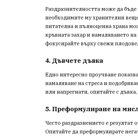
Раздразнителността може да бъде 
необходимите му хранителни вещес
питателна и пълноценна храна мож
кръвната захар и намаляването на 
фокусирайте върху свежи плодове
4. Дъвчете дъвка
Едно интересно проучване показва
намаляване на стреса и подобряван
или напрегнати, опитайте с дъвка,
5. Преформулиране на мис
Често раздразнението е резултат о
Опитайте да преформулирате негат