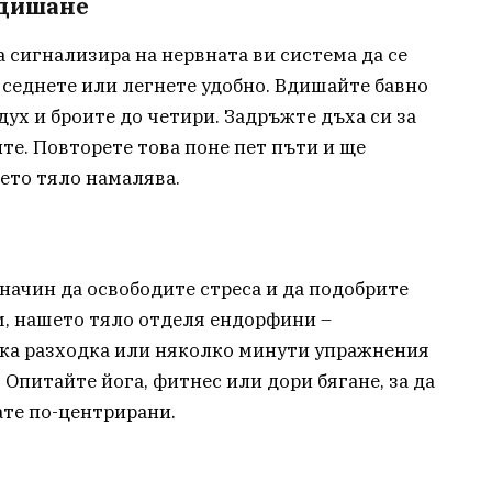
 дишане
 сигнализира на нервната ви система да се
, седнете или легнете удобно. Вдишайте бавно
дух и броите до четири. Задръжте дъха си за
те. Повторете това поне пет пъти и ще
ето тяло намалява.
начин да освободите стреса и да подобрите
м, нашето тяло отделя ендорфини –
тка разходка или няколко минути упражнения
 Опитайте йога, фитнес или дори бягане, за да
ате по-центрирани.