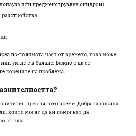
нопауза или предменструален синдром)
 разстройства
ици
рез по-голямата част от времето, това може
или ум не е в баланс. Важно е да се
ете корените на проблема.
разнителността?
азнителен през цялото време. Добрата новина
ди, които могат да ви помогнат да
и от тях: