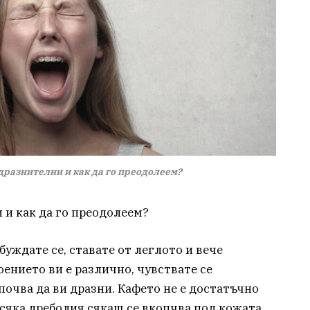
дразнителни и как да го преодолеем?
 и как да го преодолеем?
уждате се, ставате от леглото и вече
оението ви е различно, чувствате се
почва да ви дразни. Кафето не е достатъчно
 всяка дреболия сякаш се вкопчва под кожата