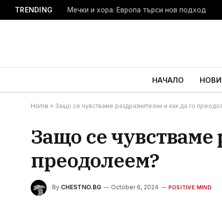
TRENDING
Мечки и хора: Европа търси нов подход
НАЧАЛО
НОВИ
Home
»
Защо се чувстваме раздразнителни и как да го преод
Защо се чувстваме 
преодолеем?
By
CHESTNO.BG
October 6, 2024
POSITIVE MIND