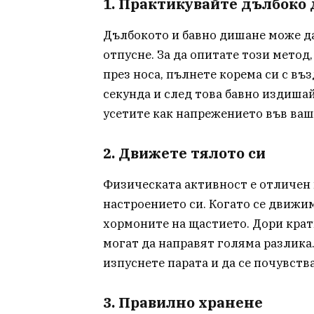
1. Практикувайте дълбоко
Дълбокото и бавно дишане може да
отпусне. За да опитате този метод
през носа, пълнете корема си с въз
секунда и след това бавно издишай
усетите как напрежението във ваш
2. Движете тялото си
Физическата активност е отличен 
настроението си. Когато се движи
хормоните на щастието. Дори кра
могат да направят голяма разлика.
изпуснете парата и да се почувств
3. Правилно хранене