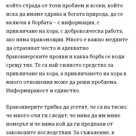
който страда от този проблем и всеки, който
иска да имаме здрава и богата природа, да се
включи в борбата – с информация, с
привличане на хора, с доброволческа работа,
ако няма правомощия. Много е важно медиите
да отразяват често и адекватно
бракониерските прояви и каква борба се води
срещу тях. Те са най-силното средство за
привличане на хора, а привличането на хора в
много отношения може да реши проблема.
Информираност и единство.
Бракониерите трябва да усетят, че са на тясно;
че много очи ги следят; че няма да им мине
номерът и че няма кой да ги предпази от
законовите последствия. За съжаление, в