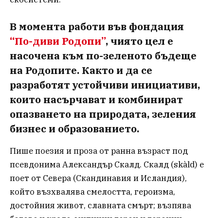
В момента работи във фондация
“По-диви Родопи”
, чиято цел е
насочена към по-зеленото бъдеще
на Родопите. Както и да се
разработят устойчиви инициативи,
които насърчават и комбинират
опазването на природата, зеления
бизнес и образованието.
Пише поезия и проза от ранна възраст под
псевдонима Александър Скалд. Скалд (skàld) е
поет от Севера (Скандинавия и Исландия),
който възхвалява смелостта, героизма,
достойния живот, славната смърт; възпява