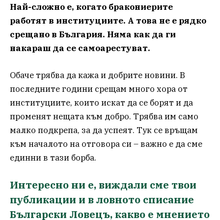
Най-сложно е, когато бракониерите
работят в институциите. А това не е рядко
срещано в България. Няма как да ги
накараш да се самоарестуват.
Обаче трябва да кажа и добрите новини. В
последните години срещам много хора от
институциите, които искат да се борят и да
променят нещата към добро. Трябва им само
малко подкрепа, за да успеят. Тук се връщам
към началото на отговора си – важно е да сме
единни в тази борба.
Интересно ни е, виждали сме твои
публикации и в ловното списание
Български Ловецъ, какво е мнението