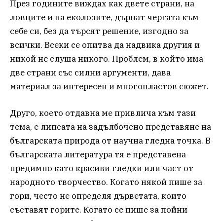
През годините виждах как двете страни, на
ловците и на еколозите, дърпат чергата към
себе си, без да търсят решение, изгодно за
всички. Всеки се опитва да надвика другия и
никой не слуша никого. Проблем, в който има
две страни със силни аргументи, дава
материал за интересен и многопластов сюжет.
Друго, което отдавна ме привлича към тази
тема, е липсата на задълбочено представяне на
българската природа от научна гледна точка. В
българската литература тя е представена
предимно като красиви гледки или част от
народното творчество. Когато някой пише за
гори, често не определя дърветата, които
съставят горите. Когато се пише за пойни