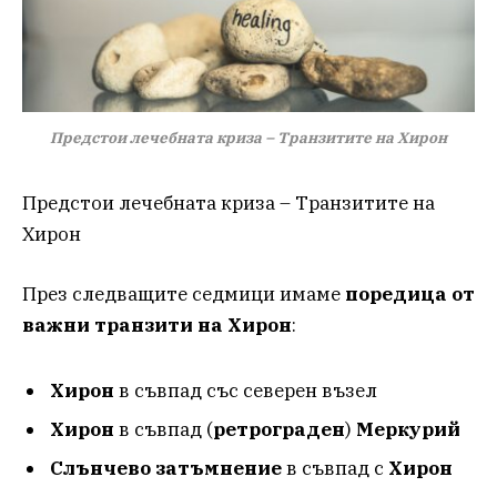
Предстои лечебната криза – Транзитите на Хирон
Предстои лечебната криза – Транзитите на
Хирон
През следващите седмици имаме
поредица от
важни транзити на Хирон
:
Хирон
в съвпад със северен възел
Хирон
в съвпад (
ретрограден
)
Меркурий
Слънчево
затъмнение
в съвпад с
Хирон