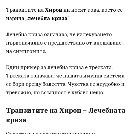
Транзитите на
Хирон
ни носят това, което се
нарича „
лечебна криза
“.
Лечебна криза означава, че излекуването
първоначално е предшествано от влошаване
на симптомите.
Един пример за лечебна криза е треската.
Треската означава, че нашата имунна система
се бори срещу болестта. Чувства се неудобно и
тревожно, но всъщност е хубаво нещо.
Транзитите на Хирон – Лечебната
криза
Същото е и с нашите емоционални,