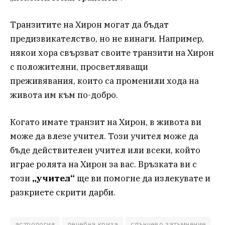
Транзитите на Хирон могат да бъдат
предизвикателство, но не винаги. Например,
някои хора свързват своите транзити на Хирон
с положителни, просветляващи
преживявания, които са променили хода на
живота им към по-добро.
Когато имате транзит на Хирон, в живота ви
може да влезе учител. Този учител може да
бъде действителен учител или всеки, който
играе ролята на Хирон за вас. Връзката ви с
този
„учител“
ще ви помогне да излекувате и
разкриете скрити дарби.
астрология
лечебна криза
слънчево затъмнение