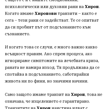
психологически или духовни рани на
Хирон
.
Когато имаме
Хиронови
транзити – както е
сега – тези рани се задействат. Те се опитват
да си пробият път от подсъзнанието към
съзнанието.
И когато това се случи, е много важно какво
всъщност правим. Ако спрем процеса, ако
игнорираме симптомите на лечебната криза,
раната не намира изход. Тя продължава да се
спотайва в подсъзнанието, саботирайки
живота ни по фини, но значими начини.
Само защото имаме транзит на
Хирон
, това не
означава, че изцелението е гарантирано.
Транзитите на
Хирон
наистина идват с