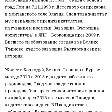
Александър Емилов Петров – Скалд е роден в
град Лом на 7.11.1990 г. Детството си прекарва
в монтанското село Златия. След това животът
му е изпълнен с предизвикателства,
пътувания и промени. Завършва „Вътрешна
архитектура” в ЛПГ – Берковица през 2009 г.
Висшето си образование следва във Велико
Търново, където завършва Български език и
история.
Живее в Козлодуй, Велико Търново и Бургас
между 2010 и 2013 г., където работи като
радиоводещ. След това за две години
преподава български език и история в родния
си край, а през 2015 г. се мести в Пловдив,
където живее и днес. В Пловдив става
доброволец в Българско дружество за защита