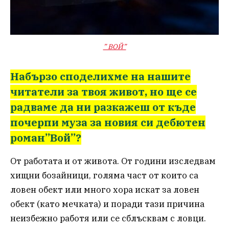
” ВОЙ”
Набързо споделихме на нашите
читатели за твоя живот, но ще се
радваме да ни разкажеш от къде
почерпи муза за новия си дебютен
роман”Вой”?
От работата и от живота. От години изследвам
хищни бозайници, голяма част от които са
ловен обект или много хора искат за ловен
обект (като мечката) и поради тази причина
неизбежно работя или се сблъсквам с ловци.