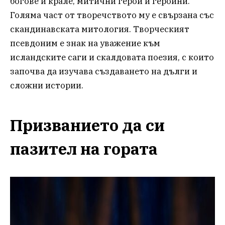
богове и крале, митични герои и героини.
Голяма част от творечството му е свързана със
скандинавската митология. Творческият
псевдоним е знак на уважение към
исландските саги и скалдовата поезия, с които
започва да изучава създаването на дълги и
сложни истории.
Призванието да си
пазител на гората