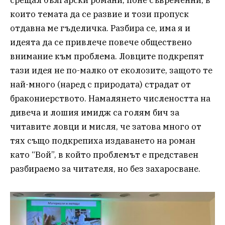
срещал български романи, поне съвременни, в
които темата да се развие и този пропуск
отдавна ме гъделичка. Разбира се, има я и
идеята да се привлече повече обществено
внимание към проблема. Ловците подкрепят
тази идея не по-малко от еколозите, защото те
най-много (наред с природата) страдат от
бракониерството. Намалянето числеността на
дивеча и лошия имидж са голям бич за
читавите ловци и мисля, че затова много от
тях също подкрепиха издаването на роман
като “Вой”, в който проблемът е представен
разбираемо за читателя, но без захаросване.