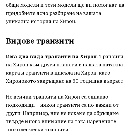
общи модели и тези модели ще ви помогнат да
придобиете ясно разбиране на вашата
уникална история на Хирон.
Видове транзити
Има два вида транзити на Хирон
. Транзити
на Хирон към други планети в нашата натална
карта и транзити в цикъла на Хирон, като
Хироновото завръщане на 50-годишна възраст.
Не всички транзити на Хирон са еднакво
подходящи – някои транзити са по-важни от
други. Например, ние не искаме да обръщаме
твърде много внимание на така наречените
„поколенчески транзити“.