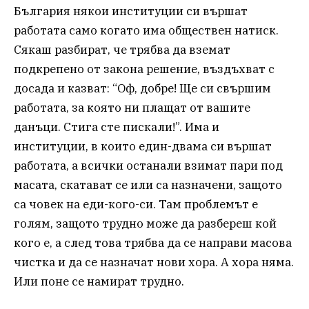
България някои институции си вършат
работата само когато има обществен натиск.
Сякаш разбират, че трябва да вземат
подкрепено от закона решение, въздъхват с
досада и казват: “Оф, добре! Ще си свършим
работата, за която ни плащат от вашите
данъци. Стига сте пискали!”. Има и
институции, в които един-двама си вършат
работата, а всички останали взимат пари под
масата, скатават се или са назначени, защото
са човек на еди-кого-си. Там проблемът е
голям, защото трудно може да разбереш кой
кого е, а след това трябва да се направи масова
чистка и да се назначат нови хора. А хора няма.
Или поне се намират трудно.