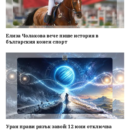
Елиза Чолакова вече пише история в
българския конен спорт
Уран прави рязък завой: 12 юни отключва