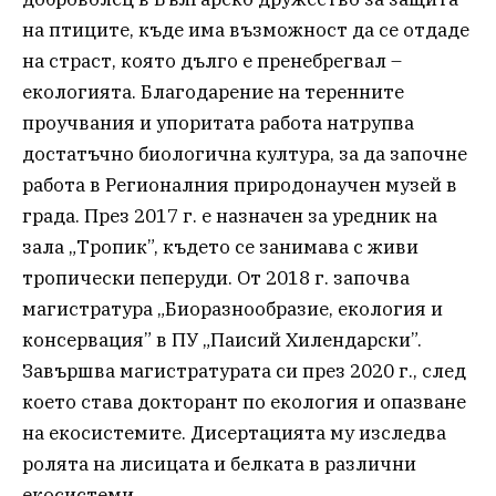
на птиците, къде има възможност да се отдаде
на страст, която дълго е пренебрегвал –
екологията. Благодарение на теренните
проучвания и упоритата работа натрупва
достатъчно биологична култура, за да започне
работа в Регионалния природонаучен музей в
града. През 2017 г. е назначен за уредник на
зала „Тропик”, където се занимава с живи
тропически пеперуди. От 2018 г. започва
магистратура „Биоразнообразие, екология и
консервация” в ПУ „Паисий Хилендарски”.
Завършва магистратурата си през 2020 г., след
което става докторант по екология и опазване
на екосистемите. Дисертацията му изследва
ролята на лисицата и белката в различни
екосистеми.