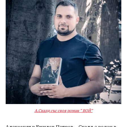
А.Скалд със своя роман ” ВОЙ”