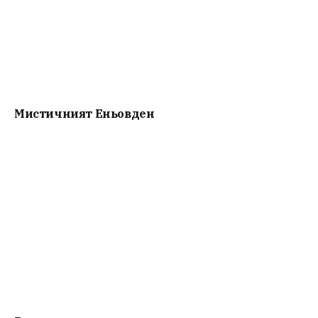
Мистичният Eньовден