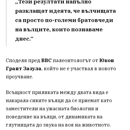
„Тези резултати напълно
разклащат идеята, че вълчищата
са просто по-големи братовчеди
на вълците, които познаваме
днес.“
Споделя пред
BBC
палеонтологът от
Юкон
Грант Зазула
, който не е участвал в новото
проучване.
Всъщност приликата между двата вида е
накарала сивите вълци да се приемат като
заместители на ужасната биология и
поведение на вълци, от динамиката на
глутницата до звука на воя на животното.