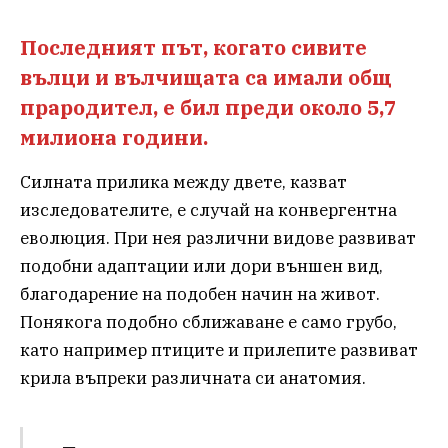
Последният път, когато сивите
вълци и вълчищата са имали общ
прародител, е бил преди около 5,7
милиона години.
Силната прилика между двете, казват
изследователите, е случай на конвергентна
еволюция. При нея различни видове развиват
подобни адаптации или дори външен вид,
благодарение на подобен начин на живот.
Понякога подобно сближаване е само грубо,
като например птиците и прилепите развиват
крила въпреки различната си анатомия.