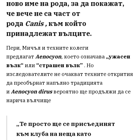
ново име на рода, за да покажат,
че вече не са част от
рода
Canis ,
към който
принадлежат вълците.
Пери, Мичъл и техните колеги
предлагат
Aenocyon
,
което означава
„ужасен
вълк“
или
“страшен вълк”
. Но
изследователите не очакват техните открития
да преобърнат напълно традицията
и
Aenocyon dirus
вероятно ще продължи да се
нарича вълчище
„Те просто ще се присъединят
към клуба на неща като