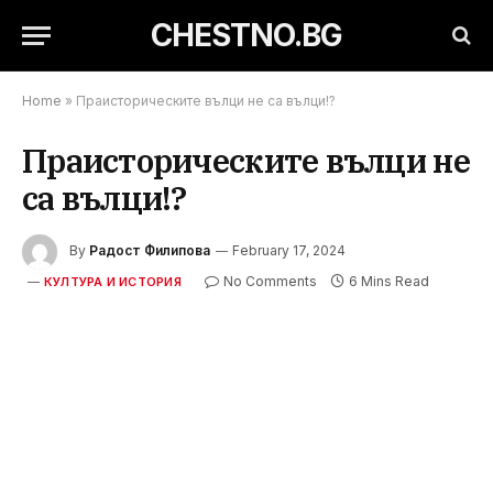
CHESTNO.BG
Home
»
Праисторическите вълци не са вълци!?
Праисторическите вълци не
са вълци!?
By
Радост Филипова
February 17, 2024
No Comments
6 Mins Read
КУЛТУРА И ИСТОРИЯ