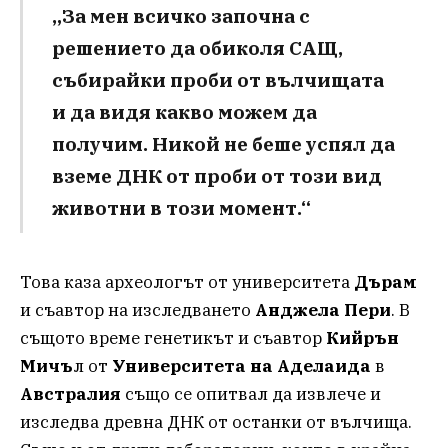
„За мен всичко започна с
решението да обиколя САЩ,
събирайки проби от вълчищата
и да видя какво можем да
получим. Никой не беше успял да
вземе ДНК от проби от този вид
животни в този момент.“
Това каза археологът от университета
Дърам
и съавтор на изследването
Анджела Пери
. В
същото време генетикът и съавтор
Кийрън
Мичъ
л от
Университета на Аделаида
в
Австралия
също се опитвал да извлече и
изследва древна ДНК от останки от вълчища.