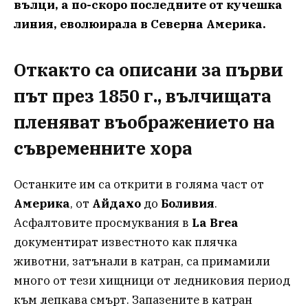
вълци, а по-скоро последните от кучешка
линия, еволюирала в Северна Америка.
Откакто са описани за първи
път през 1850 г., вълчищата
пленяват въображението на
съвременните хора
Останките им са открити в голяма част от
Америка
, от
Айдахо
до
Боливия
.
Асфалтовите просмуквания в
La Brea
документират известното как плячка
животни, затънали в катран, са примамили
много от тези хищници от ледниковия период
към лепкава смърт. Запазените в катран