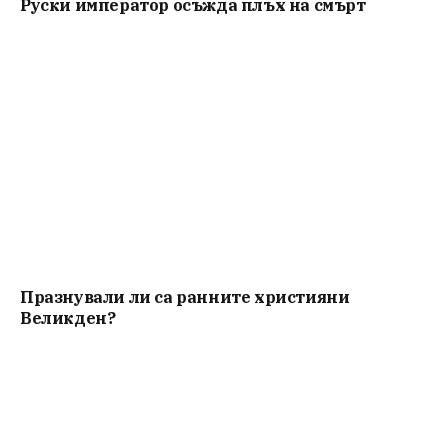
Руски император осъжда плъх на смърт
Празнували ли са ранните християни
Великден?