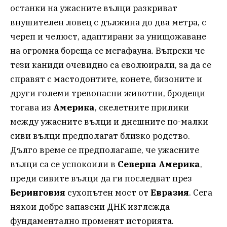
останки на ужасните вълци разкриват
внушителен ловец с дължина до два метра, с
череп и челюст, адаптирани за унищожаване
на огромна бореща се мегафауна. Въпреки че
тези каниди очевидно са еволюирали, за да се
справят с мастодонтите, конете, бизоните и
други големи тревопасни животни, бродещи
тогава из
Америка
, скелетните прилики
между ужасните вълци и днешните по-малки
сиви вълци предполагат близко родство.
Дълго време се предполагаше, че ужасните
вълци са се успокоили в
Северна Америка
,
преди сивите вълци да ги последват през
Беринговия
сухопътен мост от
Евразия
. Сега
някои добре запазени ДНК изглежда
фундаментално променят историята.