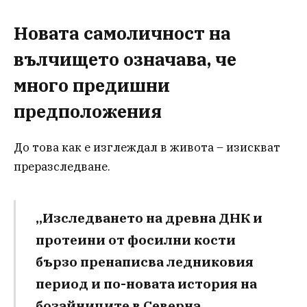
Новата самоличност на
вълчището означава, че
много предишни
предположения
До това как е изглеждал в живота – изискват
преразследване.
„Изследването на древна ДНК и
протеини от фосилни кости
бързо пренаписва ледниковия
период и по-новата история на
бозайниците в Северна