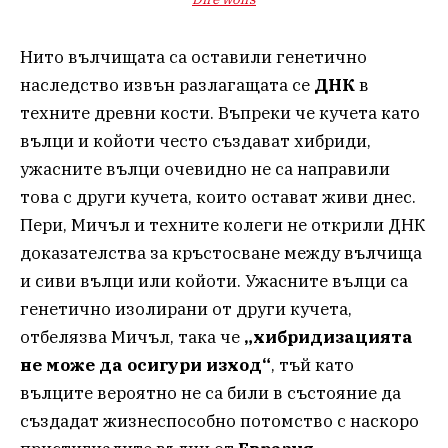
Нито вълчищата са оставили генетично
наследство извън разлагащата се
ДНК
в
техните древни кости. Въпреки че кучета като
вълци и койоти често създават хибриди,
ужасните вълци очевидно не са направили
това с други кучета, които остават живи днес.
Пери, Мичъл и техните колеги не открили ДНК
доказателства за кръстосване между вълчища
и сиви вълци или койоти. Ужасните вълци са
генетично изолирани от други кучета,
отбелязва Мичъл, така че
„хибридизацията
не може да осигури изход“
, тъй като
вълците вероятно не са били в състояние да
създадат жизнеспособно потомство с наскоро