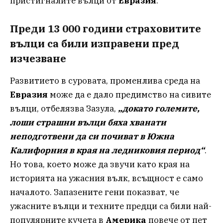
пристигналите вълци от
Евразия
.
Преди 13 000 години страховитите
вълци са били изправени пред
изчезване
Развитието в суровата, променлива среда на
Евразия
може да е дало предимство на сивите
вълци, отбелязва Зазула,
„докато големите,
лоши страшни вълци бяха хванати
неподготвени да си почиват в Южна
Калифорния в края на ледниковия период“
.
Но това, което може да звучи като края на
историята на ужасния вълк, всъщност е само
началото. Запазените гени показват, че
ужасните вълци и техните предци са били най-
популярните кучета в
Америка
повече от пет