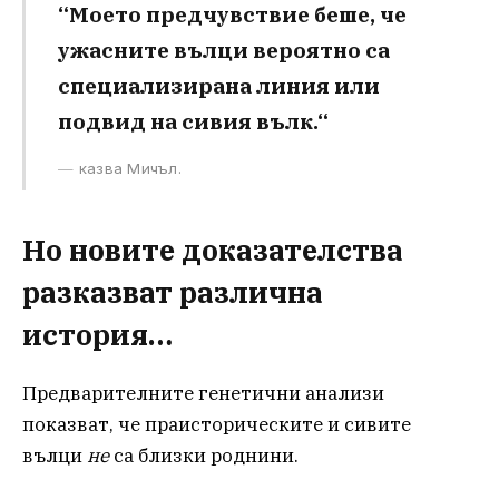
“Моето предчувствие беше, че
ужасните вълци вероятно са
специализирана линия или
подвид на сивия вълк.“
казва Мичъл.
Но новите доказателства
разказват различна
история…
Предварителните генетични анализи
показват, че праисторическите и сивите
вълци
не
са близки роднини.