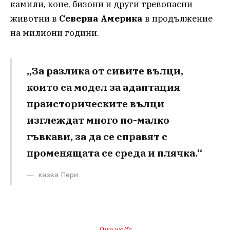
камили, коне, бизони и други тревопасни
животни в
Северна Америка
в продължение
на милиони години.
„За разлика от сивите вълци,
които са модел за адаптация
праисторическите вълци
изглеждат много по-малко
гъвкави, за да се справят с
променящата се среда и плячка.“
казва Пери
Dire wolfs