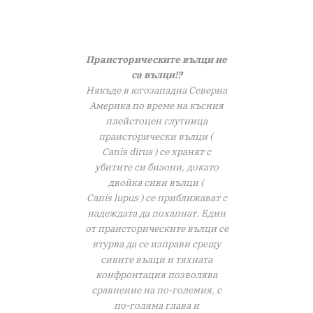
Праисторическите вълци не
са вълци!?
Някъде в югозападна Северна
Америка по време на късния
плейстоцен глутница
праисторически вълци (
Canis dirus
) се хранят с
убитите си бизони, докато
двойка сиви вълци (
Canis lupus
) се приближават с
надеждата да похапнат. Един
от праисторическите вълци се
втурва да се изправи срещу
сивите вълци и тяхната
конфронтация позволява
сравнение на по-големия, с
по-голяма глава и