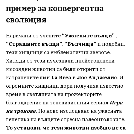
пример за конвергентна
еволюция
Наричани от учените
“Ужасните вълци”
,
“Страшните вълци”
,
“Вълчища”
и подобни,
тези хищници са емблематични зверове.
Хиляди от тези изчезнали плейстоценски
месоядни животни са били открити от
катранените ями
La Brea
в
Лос Анджелис
. И
огромните хищници дори получиха известно
време в светлината на прожекторите
благодарение на телевизионния сериал
Игра
на тронове
.
Но ново изследване на ужасната
генетика на вълците стресна палеонтолозите.
То установи, че тези животни изобщо не са