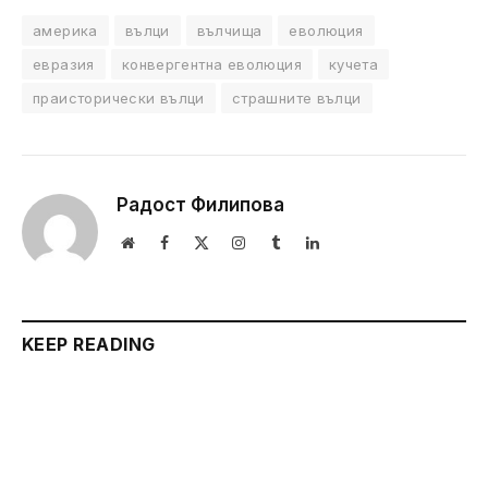
америка
вълци
вълчища
еволюция
евразия
конвергентна еволюция
кучета
праисторически вълци
страшните вълци
Радост Филипова
Website
Facebook
X
Instagram
Tumblr
LinkedIn
(Twitter)
KEEP READING