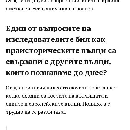
Също и от други лаборатории, които в крайна
сметка си сътрудничили в проекта.
Един от въпросите на
изследователите бил как
праисторическите вълци са
свързани с другите вълци,
които познаваме до днес?
От десетилетия палеонтолозите отбелязват
колко сходни са костите на вълчищата и
сивите и европейските вълци. Понякога е
трудно да се различават.