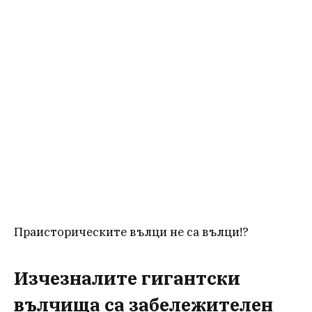
Праисторическите вълци не са вълци!?
Изчезналите гигантски
вълчища са забележителен