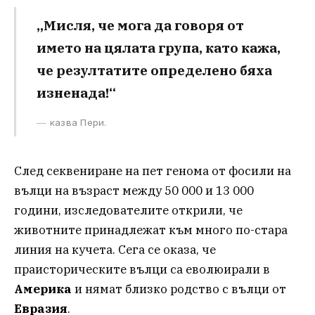
„Мисля, че мога да говоря от
името на цялата група, като кажа,
че резултатите определено бяха
изненада!“
казва Пери.
След секвениране на пет генома от фосили на
вълци на възраст между 50 000 и 13 000
години, изследователите открили, че
животните принадлежат към много по-стара
линия на кучета. Сега се оказа, че
праисторическите вълци са еволюирали в
Америка
и нямат близко родство с вълци от
Евразия
.