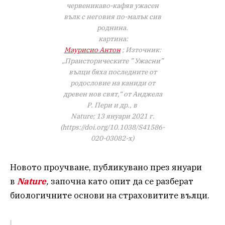
червеникаво-кафяв ужасен
вълк с неговия по-малък сив
роднина.
картина:
Маурисио Антон
; Източник:
„Праисторическите ” Ужасни”
вълци бяха последните от
родословие на каниди от
древен нов свят,“ от Анджела
Р. Пери и др., в
Nature;
13 януари 2021 г.
(https://doi.org/10.1038/S41586-
020-03082-x)
Новото проучване, публикувано през януари
в
Nature
,
започна като опит да се разберат
биологичните основи на страховитите вълци.