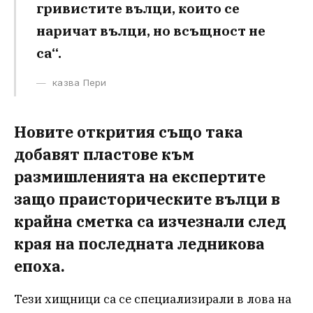
гривистите вълци, които се
наричат ​​вълци, но всъщност не
са“.
казва Пери
Новите открития също така
добавят пластове към
размишленията на експертите
защо праисторическите вълци в
крайна сметка са изчезнали след
края на последната ледникова
епоха.
Тези хищници са се специализирали в лова на