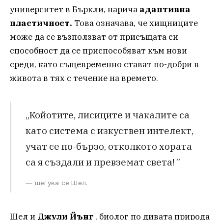
университет в Бъркли, нарича
адаптивна
пластичност.
Това означава, че хищниците
може да се възползват от присъщата си
способност да се приспособяват към нови
среди, като същевременно стават по-добри в
живота в тях с течение на времето.
„Койотите, лисиците и чакалите са
като система с изкуствен интелект,
учат се по-бързо, отколкото хората
са я създали и превземат света! ”
шегува се Шел.
Шел и
Джули Йънг
, биолог по дивата природа