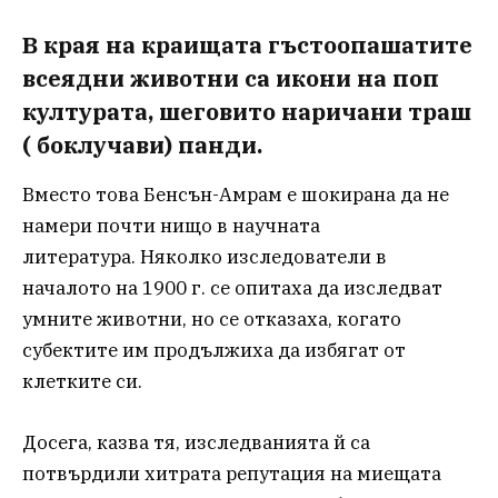
В края на краищата гъстоопашатите
всеядни животни са икони на поп
културата, шеговито наричани траш
( боклучави) панди.
Вместо това Бенсън-Амрам е шокирана да не
намери почти нищо в научната
литература. Няколко изследователи в
началото на 1900 г. се опитаха да изследват
умните животни, но се отказаха, когато
субектите им продължиха да избягат от
клетките си.
Досега, казва тя, изследванията й са
потвърдили хитрата репутация на миещата