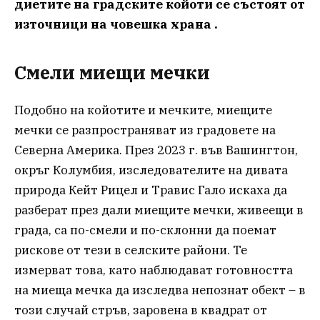
диетите на градските койоти се състоят от
източници на човешка храна .
Смели миещи мечки
Подобно на койотите и мечките, миещите
мечки се разпространяват из градовете на
Северна Америка. През 2023 г. във Вашингтон,
окръг Колумбия, изследователите на дивата
природа Кейт Рицел и Травис Гало искаха да
разберат през дали миещите мечки, живеещи в
града, са по-смели и по-склонни да поемат
рискове от тези в селските райони. Те
измерват това, като наблюдават готовността
на миеща мечка да изследва непознат обект – в
този случай стръв, заровена в квадрат от