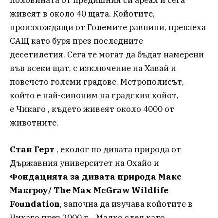
половината от предишния си ареал и сега
живеят в около 40 щата. Койотите,
произхождащи от Големите равнини, превзеха
САЩ като буря през последните
десетилетия. Сега те могат да бъдат намерени
във всеки щат, с изключение на Хавай и
повечето големи градове. Метрополисът,
който е най-синоним на градския койот,
е Чикаго , където живеят около 4000 от
животните.
Стан Герт
, еколог по дивата природа от
Държавния университет на Охайо и
Фондацията за дивата природа Макс
Макгроу/ The Max McGraw Wildlife
Foundation
, започна да изучава койотите в
Чикаго през 2000 г. . Mалко след като