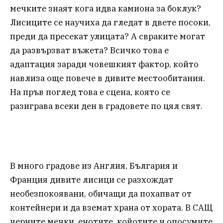
мечките знаят кога идва камиона за боклук?
Лисиците се научиха да гледат в двете посоки,
преди да пресекат улицата? А свраките могат
да развързват въжета? Всичко това е
адаптация заради човешкият фактор, който
навлиза още повече в дивите местообитания.
На пръв поглед това е сцена, която се
разиграва всеки ден в градовете по цял свят.
В много градове из Англия, България и
Франция дивите лисици се разхождат
необезпокоявани, обичащи да похапват от
контейнери и да вземат храна от хората. В САЩ
черните мечки, енотите, койотите и опосумите