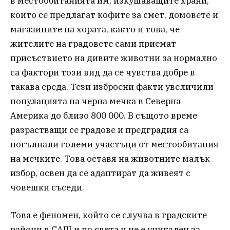
в местообитанията им, изкушаващите храни,
които се предлагат кофите за смет, домовете и
магазините на хората, както и това, че
жителите на градовете сами приемат
присъствието на дивите животни за нормално
са фактори този вид да се чувства добре в
такава среда. Тези изброени факти увеличили
популацията на черна мечка в Северна
Америка до близо 800 000. В същото време
разрастващи се градове и предградия са
погълнали големи участъци от местообитания
на мечките. Това оставя на животните малък
избор, освен да се адаптират да живеят с
човешки съседи.
Това е феномен, който се случва в градските
райони в САЩ и по света и не е уникален за