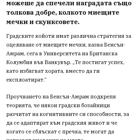
можеше да спечели наградата също
толкова добре, колкото миещите
мечки и скунксовете.
Градските койоти имат различна стратегия за
оцеляване от миещите мечки, казва Бенсън-
Амрам, сега в Университета на Британска
Колумбия във Ванкувър. „Те постигат успех,
като избягват хората, вместо да ги
експлоатират.“
Проучването на Бенсън-Амрам подкрепя
теорията, че някои градски бозайници
разчитат на когнитивните си способности, за
да се адаптират към градския живот и че
когато се сблъскат с пречка, те могат да