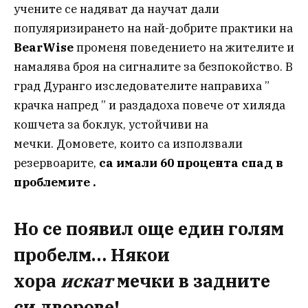
учените се надяват да научат дали
популяризирането на най-добрите практики на
BearWise
променя поведението на жителите и
намалява броя на сигналите за безпокойство. В
град Дуранго изследователите направиха ”
крачка напред ” и раздадоха повече от хиляда
кошчета за боклук, устойчиви на
мечки. Домовете, които са използвали
резервоарите,
са имали 60 процента спад в
проблемите .
Но се появил още един голям
пробелм… Някои
хора
искат
мечки в задните
си дворове!