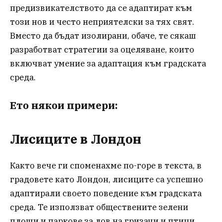
предизвикателството да се адаптират към
този нов и често неприятелски за тях свят.
Вместо да бъдат изолирани, обаче, те сякаш
разработват стратегии за оцеляване, които
включват умение за адаптация към градската
среда.
Ето някои примери:
Лисиците в Лондон
Както вече ги споменахме по-горе в текста, в
градовете като Лондон, лисиците са успешно
адаптирали своето поведение към градската
среда. Те използват обществените зелени
площи и паркове за лов на гризачи и птици.