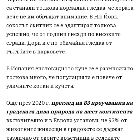
са станали толкова нормална гледка, че хората
вече не им обръщат внимание. В Ню Йорк,
соколът скитник се е адаптирал толкова
успешно, че от години гнезди по високите
сгради. Дори и е по-обичайна гледка от
гълъбите в парковете.
В Испания енотовидното куче се е размножило
толкова много, че популацията е повече от
уличните котки и кучета.
Още през 2020 г.
преглед на 83 проучвания на
градската дива природа на шест континента
включително и в Европа установи, че 93% от
животните живеещи в градовете се държат
различно от своите връстници в селските