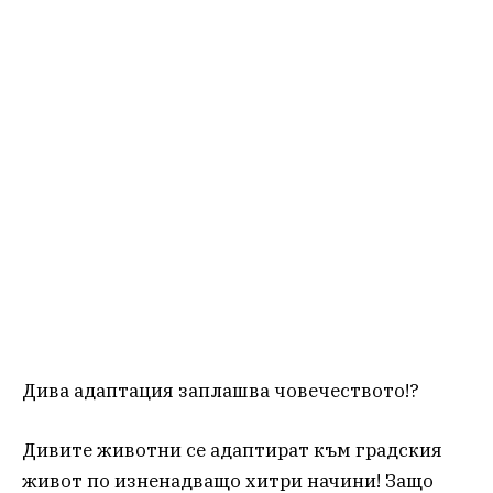
Дива адаптация заплашва човечеството!?
Дивите животни се адаптират към градския
живот по изненадващо хитри начини! Защо