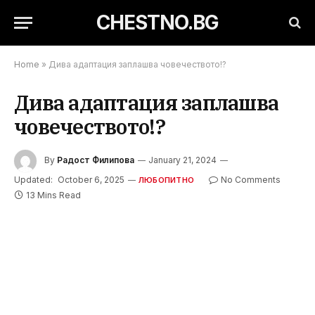
CHESTNO.BG
Home
»
Дива адаптация заплашва човечеството!?
Дива адаптация заплашва
човечеството!?
By
Радост Филипова
January 21, 2024
Updated:
October 6, 2025
No Comments
ЛЮБОПИТНО
13 Mins Read