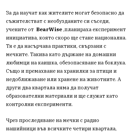
За да научат как жителите могат безопасно да
съжителстват с необузданите си съседи,
учените от
BearWise
,планираха експеримент
инициатива, която скоро ще стане национална.
Тя е да насърчава практики, свързани с
мечките. Такива като държане на домашни
любимци на каишка, обезопасяване на боклука.
Също и премахване на хранилки за птици и
недоближаване или хранене на животните. А
други два квартала няма да получат
образователни материали и ще служат като
контролни експерименти.
Чрез проследяване на мечки с радио
нашийници във всичките четири квартала,