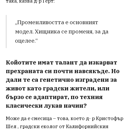
така, казва д-р Герт:
„Променливостта е основният
модел. Хищника се променя, за да
оцелее.“
Койотите имат талант да изкарват
прехраната си почти навсякъде. Но
дали те са генетично изградени за
живот като градски жители, или
бързо се адаптират, по техния
класически лукав начин?
Може да е смесица – това, което д- р Кристофър
Шел , градски еколог от Калифорнийския