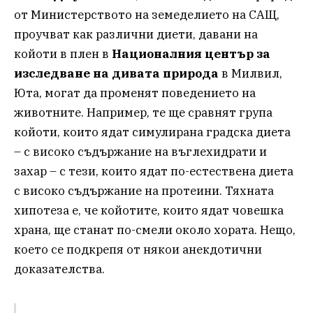
от Министерството на земеделието на САЩ,
проучват как различни диети, давани на
койоти в плен в
Националния център за
изследване на дивата природа
в Милвил,
Юта, могат да променят поведението на
животните. Например, те ще сравнят група
койоти, които ядат симулирана градска диета
– с високо съдържание на въглехидрати и
захар – с тези, които ядат по-естествена диета
с високо съдържание на протеини. Тяхната
хипотеза е, че койотите, които ядат човешка
храна, ще станат по-смели около хората. Нещо,
което се подкрепя от някои анекдотични
доказателства.