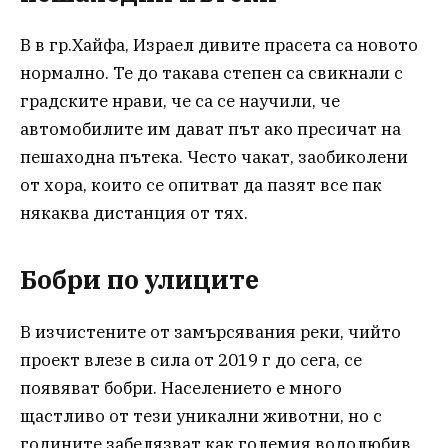
В в гр.Хайфа, Израел дивите прасета са новото
нормално. Те до такава степен са свикнали с
градските нрави, че са се научили, че
автомобилите им дават път ако пресичат на
пешаходна пътека. Често чакат, заобиколени
от хора, които се опитват да пазят все пак
някаква дистанция от тях.
Бобри по улиците
В изчистените от замърсявания реки, чийто
проект влезе в сила от 2019 г до сега, се
появяват бобри. Населението е много
щастливо от тези уникални животни, но с
годините забелязват как големия водолюбив