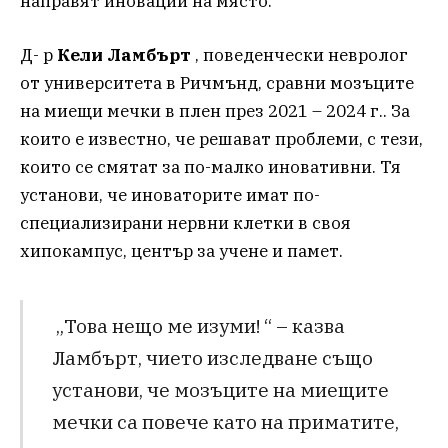
направят иновации на място.
Д- р
Кели Ламбърт
, поведенчески невролог
от университета в Ричмънд, сравни мозъците
на миещи мечки в плен през 2021 – 2024 г.. За
които е известно, че решават проблеми, с тези,
които се смятат за по-малко иновативни. Тя
установи, че иноваторите имат по-
специализирани нервни клетки в своя
хипокампус, център за учене и памет.
„Това нещо ме изуми! “ – казва
Ламбърт, чието изследване също
установи, че мозъците на миещите
мечки са повече като на приматите,