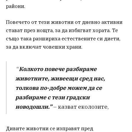
райони.
Повечето от тези животни от дневно активни
стават през нощта, за да избягват хората. Те
също така разшириха естествените си диети,
за да включат човешки храни.
“
Колкото повече разбираме
животните, живеещи сред нас,
толкова по-добре можем да се
разбираме с тези градски
новодошли.”
– казват еколозите,
Дивите животни се изправят пред