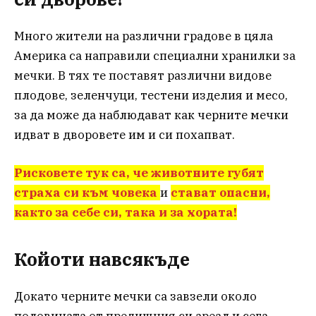
Много жители на различни градове в цяла
Америка са направили специални хранилки за
мечки. В тях те поставят различни видове
плодове, зеленчуци, тестени изделия и месо,
за да може да наблюдават как черните мечки
идват в дворовете им и си похапват.
Рисковете тук са, че животните губят
страха си към човека
и
стават опасни
,
както за себе си, така и за хората!
Койоти навсякъде
Докато черните мечки са завзели около