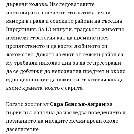
дървени колове. Изследователите
инсталираха повече от сто автоматични
камери в града и селските райони на съседна
Вирджиния. За 13 минути, градското животно
измисля стратегия как да премине през
препятствието и да вземе любимото си
лакомство. Докато за енот от селски район са
му трябвали няколко дни за да се престраши
да се доближи до непознатия предмет и около
едно денонощие да измисли стратегия как да
вземе храната, която е скрита.
Когато зоологът
Сара Бенсън-Амрам
за
първи път започна да изследва поведението и
познанието на миещите мечки преди около
десетилетие.