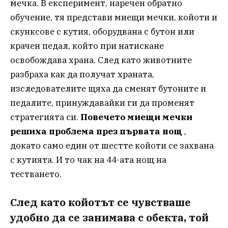
мечка. В експеримент, наречен обратно
обучение, тя представи миещи мечки, койоти и
скунксове с кутия, оборудвана с бутон или
крачен педал, който при натискане
освобождава храна. След като животните
разбраха как да получат храната,
изследователите щяха да сменят бутоните и
педалите, принуждавайки ги да променят
стратегията си.
Повечето миещи мечки
решиха проблема през първата нощ
,
докато само един от шестте койоти се захвана
с кутията. И то чак на 44-ата нощ на
тестването.
След като койотът се чувстваше
удобно да се занимава с обекта, той