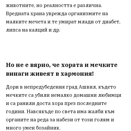
животните, но реалността е различна.
Вредната храна уврежда организмите на
малките мечета и те умират млади от диабет,
липса на калций и др.
Но не е вярно, че хората и мечките
винаги живеят в хармония!
Дори в непредубедения град Ашвил, където
мечките са убили немалко домашни любимци
и са ранили доста хора през последните
години. Навсякъде по света има жалби към
органите на реда за набези от този голям и
много умен бозайник.