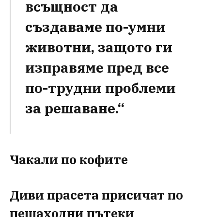
всъщност да
създаваме по-умни
животни, защото ги
изправяме пред все
по-трудни проблеми
за решаване.“
Чакали по кофите
Диви прасета присичат по
пешаходни пътеки