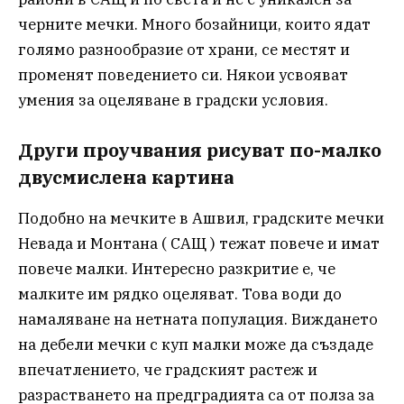
черните мечки. Много бозайници, които ядат
голямо разнообразие от храни, се местят и
променят поведението си. Някои усвояват
умения за оцеляване в градски условия.
Други проучвания рисуват по-малко
двусмислена картина
Подобно на мечките в Ашвил, градските мечки
Невада и Монтана ( САЩ ) тежат повече и имат
повече малки. Интересно разкритие е, че
малките им рядко оцеляват. Това води до
намаляване на нетната популация. Виждането
на дебели мечки с куп малки може да създаде
впечатлението, че градският растеж и
разрастването на предградията са от полза за