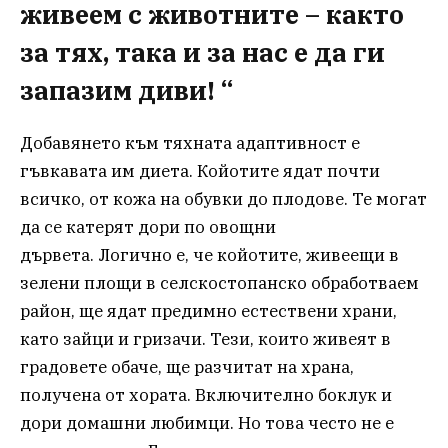
живеем с животните – както
за тях, така и за нас е да ги
запазим диви! “
Добавянето към тяхната адаптивност е
гъвкавата им диета. Койотите ядат почти
всичко, от кожа на обувки до плодове. Те могат
да се катерят дори по овощни
дървета. Логично е, че койотите, живеещи в
зелени площи в селскостопанско обработваем
район, ще ядат предимно естествени храни,
като зайци и гризачи. Тези, които живеят в
градовете обаче, ще разчитат на храна,
получена от хората. Включително боклук и
дори домашни любимци. Но това често не е