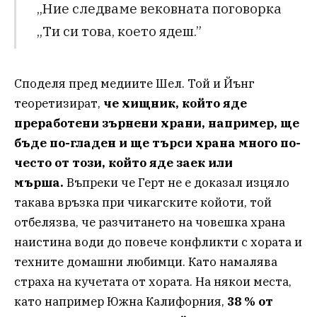
„Ние следваме вековната поговорка
„Ти си това, което ядеш.”
Споделя пред медиите Шел. Той и Йънг
теоретизират,
че хищник, който яде
преработени зърнени храни, например, ще
бъде по-гладен и ще търси храна много по-
често от този, който яде заек или
мърша.
Въпреки че Герт не е доказал изцяло
такава връзка при чикагските койоти, той
отбелязва, че разчитането на човешка храна
наистина води до повече конфликти с хората и
техните домашни любимци. Като намалява
страха на кучетата от хората. На някои места,
като например Южна Калифорния,
38 % от