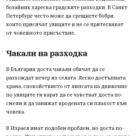
бозайник харесва градските разходки. В Санкт
Петербург често може да срещнете бобри,
които присичат улиците и не се притесняват
от човешкото присъствие.
Чакали на разходка
В България доста чакали обичат да се
разхождат вечер из селата. Лесно достъпната
храна, спокойствието от липсата на движение
по улиците ги карат да се чувстват доста по-
смели и да занижат вродената си плахост към
човека.
В Израел имат подобен проблем, но доста по-