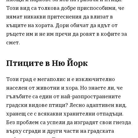
Този вид са толкова добре приспособими, че
нямат никакви притеснения да влизат в
къщите на хората. Дори обичат да ядът от
ръцете им и не им пречи да ровят в кофите за
смет.
Птиците в Ню Йорк
Този град е мегаполис и е изключително
населен от животни и хора. Но знаете ли, че
гълъбите са един от най-разпространените
градски видове птици? Лесно адаптивен вид,
хранещ се с всякакви хранителни отпадъци.
Без проблем са успели да изградят свои гнезда
върху сгради и други части на градската