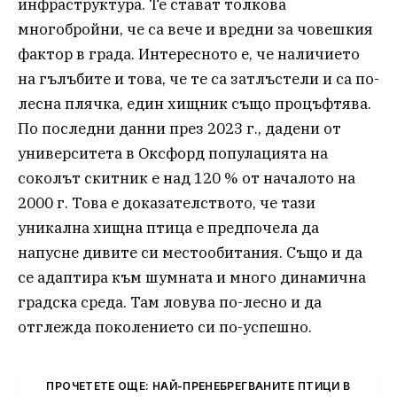
инфраструктура. Те стават толкова
многобройни, че са вече и вредни за човешкия
фактор в града. Интересното е, че наличието
на гълъбите и това, че те са затлъстели и са по-
лесна плячка, един хищник също процъфтява.
По последни данни през 2023 г., дадени от
университета в Оксфорд популацията на
соколът скитник е над 120 % от началото на
2000 г. Това е доказателството, че тази
уникална хищна птица е предпочела да
напусне дивите си местообитания. Също и да
се адаптира към шумната и много динамична
градска среда. Там ловува по-лесно и да
отглежда поколението си по-успешно.
ПРОЧЕТЕТЕ ОЩЕ: НАЙ-ПРЕНЕБРЕГВАНИТЕ ПТИЦИ В