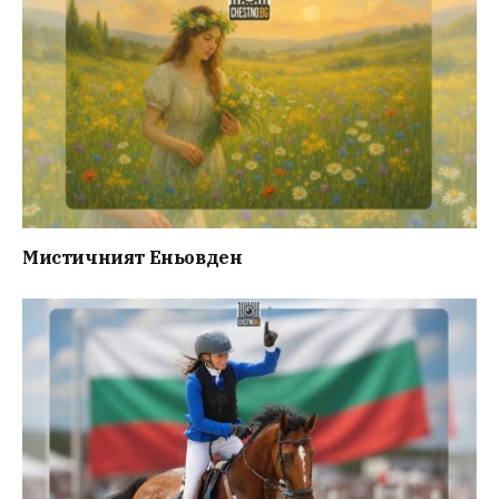
Мистичният Eньовден