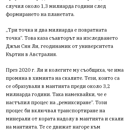
случил около 1,3 милиарда години след
формирането на планетата.
„Три точка и два милиарда е повратната
точка“. Това каза съавторът на изследването
Джън Сян Ли, геодинамик от университета
Къртин в Австралия.
През 2020 г. Ли и колегите му съобщиха, че има
промяна в химията на скалите. Тези, които са
се образували в мантията преди около 3,2
милиарда години. Така намеквайки, че е
настъпил процес на „ремиксиране“. Този
процес би включвал транспортиране на
минерали от кората надолу в мантията и скали
на мантията. Те се движат нагоре към