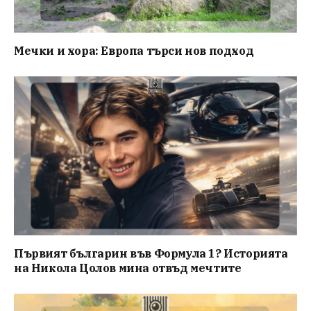
Мечки и хора: Европа търси нов подход
Първият българин във Формула 1? Историята
на Никола Цолов мина отвъд мечтите