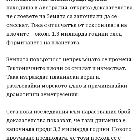
находища в Австралия, откриха доказателства,
че слоевете на Земята са започнали да се
смесват. Това е отпечатък от тектониката на
плочите – около 1,3 милиарда години след
формирането на планетата.
Земната повърхност непрекъснато се променя.
Тектоничните плочи се смилат и изместват.
Така изграждат планински вериги,
разкъсвайки морското дъно и причинявайки
драматични земетресения.
Сега нови изследвания към нарастващия брой
доказателства показват, че тази динамика е
започнала преди 3,2 милиарда години. Новото
проучване предполага, че този преход се е