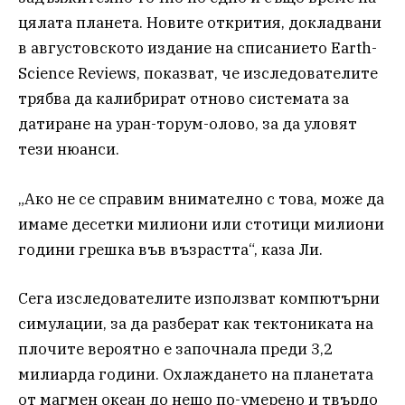
цялата планета. Новите открития, докладвани
в августовското издание на списанието Earth-
Science Reviews, показват, че изследователите
трябва да калибрират отново системата за
датиране на уран-торум-олово, за да уловят
тези нюанси.
„Ако не се справим внимателно с това, може да
имаме десетки милиони или стотици милиони
години грешка във възрастта“, каза Ли.
Сега изследователите използват компютърни
симулации, за да разберат как тектониката на
плочите вероятно е започнала преди 3,2
милиарда години. Охлаждането на планетата
от магмен океан до нещо по-умерено и твърдо