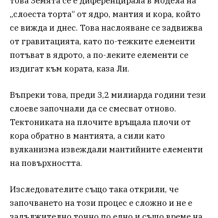
това Земята се е диференцирала в модела на
„слоеста торта“ от ядро, мантия и кора, който
се вижда и днес. Това наслояване се задвижва
от гравитацията, като по-тежките елементи
потъват в ядрото, а по-леките елементи се
издигат към кората, каза Ли.
Въпреки това, преди 3,2 милиарда години тези
слоеве започнали да се смесват отново.
Тектониката на плочите връщала плочи от
кора обратно в мантията, а сили като
вулканизма извеждали мантийните елементи
на повърхността.
Изследователите също така открили, че
започването на този процес е сложно и не е
задължително точно по едно и също време на