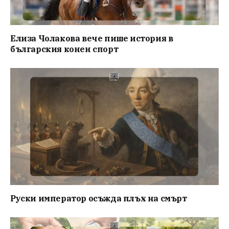
Елиза Чолакова вече пише история в
българския конен спорт
Руски император осъжда плъх на смърт