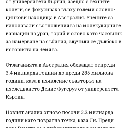
от университета Къртин, заедно с техните
колеги, се фокусираха върху големи оловно-
цинкови находища в Австралия. Учените са
използвали съотношенията на молекулярните
вариации на уран, торий и олово като часовник
за измерване на събития, случили се дълбоко в
историята на Земята.
Отлаганията в Австралия обхващат отпреди
3,4 милиарда години до преди 285 милиона
години, каза в изявление съавторът на
изследването Денис Фугеруз от университета
Къртин.
Новият анализ отново посочи 3,2 милиарда
години като повратна точка, каза Ли. Преди