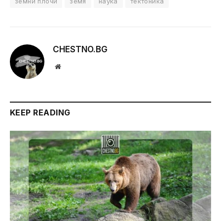
земни плочи
земя
наука
тектоника
CHESTNO.BG
Website
KEEP READING