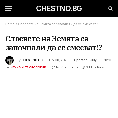
CHESTNO.BG
Home
»
Слоевете на Земята са започнали да се смесват!?
Слоевете на Земята са
започнали да се смесват!?
By
CHESTNO.BG
July 30, 2023
Updated:
July 30, 2023
No Comments
3 Mins Read
НАУКА И ТЕХНОЛОГИИ