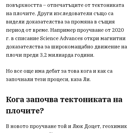
повърхността – отпечатъците от тектониката
на плочите. Други изследователи също са
видели доказателства за промяна в същия
период от време. Например проучване от 2020
г. в списание Science Advances откри магнитни
доказателства за широкомащабно движение на
плочи преди 3,2 милиарда години.
Но все още има дебат за това кога и как са
започнали тези процеси, каза Ли.
Кога започва тектониката на
плочите?
В новото проучване той и Люк Доцет, геохимик