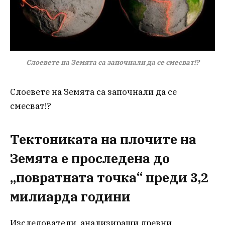
Слоевете на Земята са започнали да се смесват!?
Слоевете на Земята са започнали да се
смесват!?
Тектониката на плочите на
Земята е проследена до
„повратната точка“ преди 3,2
милиарда години
Изследователи, анализиращи древни