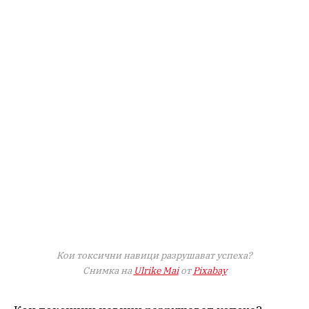
Кои токсични навици разрушават успеха?
Снимка на
Ulrike Mai
от
Pixabay