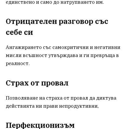
единствено и само до натрупването им.
Отрицателен разговор със
себе си
Ангажирането със самокритични и негативни
мисли всъшност утвърждава и ги превръща в
реалност.
Страх от провал
Позволяване на страха от провал да диктува
действията ни прави непродуктивни,
Перфекционизъм