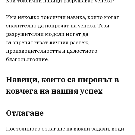
Кои токсични навици разрушават успеха?
Има няколко токсични навика, които могат
значително да попречат на успеха. Тези
разрушителни модели могат да
възпрепятстват личния растеж,
производителността и цялостното
благосъстояние.
Навици, които са пиронът в
ковчега на нашия успех
Отлагане
Постоянното отлагане на важни задачи, води