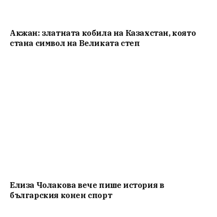
Акжан: златната кобила на Казахстан, която
стана символ на Великата степ
Елиза Чолакова вече пише история в
българския конен спорт