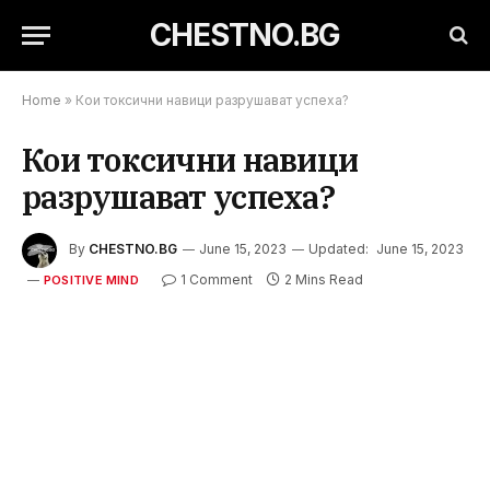
CHESTNO.BG
Home
»
Кои токсични навици разрушават успеха?
Кои токсични навици
разрушават успеха?
By
CHESTNO.BG
June 15, 2023
Updated:
June 15, 2023
1 Comment
2 Mins Read
POSITIVE MIND