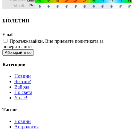
БЮЛЕТИН
Email
Продължавайки, Вие приемате политиката за
поверителност
Категории
Новини
Честно?
Вайрал
По света
У нас!
Тагове
Новини
Астрология