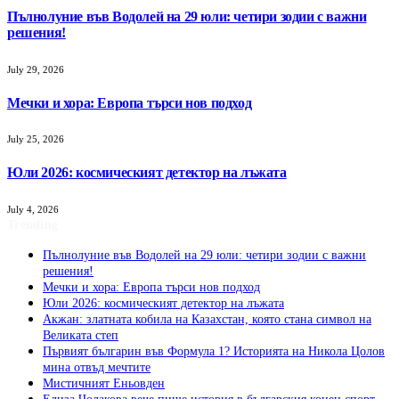
Пълнолуние във Водолей на 29 юли: четири зодии с важни
решения!
July 29, 2026
Мечки и хора: Европа търси нов подход
July 25, 2026
Юли 2026: космическият детектор на лъжата
July 4, 2026
Trending
Пълнолуние във Водолей на 29 юли: четири зодии с важни
решения!
Мечки и хора: Европа търси нов подход
Юли 2026: космическият детектор на лъжата
Акжан: златната кобила на Казахстан, която стана символ на
Великата степ
Първият българин във Формула 1? Историята на Никола Цолов
мина отвъд мечтите
Мистичният Eньовден