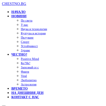
CHESTNO.BG
НАЧАЛО
НОВИНИ
По света
У нас
Наука и технологии
Култура и история
Пътуване
Спорт
Устойчивост
Здраве
ЧЕСТНО?
Positive Mind
Ко?Не!
Запознай се с
Факти
Viral
Любопитно
Астрология
ВРЕМЕТО
НА ДНЕШНИЯ ДЕН
КОНТАКТ С НАС