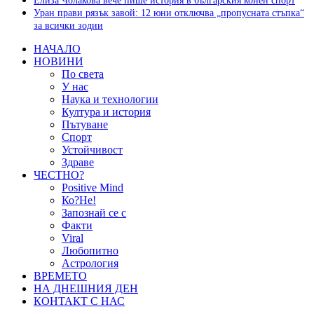
Елиза Чолакова вече пише история в българския конен спорт
Уран прави рязък завой: 12 юни отключва „пропусната стъпка“
за всички зодии
НАЧАЛО
НОВИНИ
По света
У нас
Наука и технологии
Култура и история
Пътуване
Спорт
Устойчивост
Здраве
ЧЕСТНО?
Positive Mind
Ко?Не!
Запознай се с
Факти
Viral
Любопитно
Астрология
ВРЕМЕТО
НА ДНЕШНИЯ ДЕН
КОНТАКТ С НАС