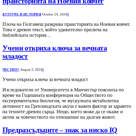
праисторията на Ноевия ковчег
КУЛТУРА И ИСТОРИЯ
October 24, 2024
0
Плоча на Гилгамеш разкрива праисторията на Ноевия ковчег.
Това е древен текст, който удивително прилича на
библейската история…
Учени откриха ключа за вечната
младост
ЧЕСТНО?
August 3, 2024
0
Учени откриха ключа за вечната младост
Изследователи от Университета в Манчестър поясниха по
време на Годишната конференция на Обществото по
експериментална биология, че мускулната метаболитна
активност на Гренландската акула е важен фактор за здравето
на техните древни сърца. Нещо, което може да се окаже и
актив за човечеството по отношение на дългия живот.
Предразсъдъците – знак за ниско IQ