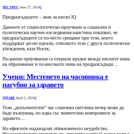
ЧЕСТНО?
June 27, 2024
0
Предразсъдъците – знак за ниско IQ
Данните от социологическо проучване и социални и
политически научни изследвания наистина показват, че
предразсъдъците са по-често срещани при тези, които
поддържат десни идеали, отколкото тези с други политически
убеждения, каза Носек.
По-ранни проучвания са открили връзки между ниските нива
на образование и по-високите нива на предразсъдъци…
Учени: Местенето на часовника е
пагубно за здравето
ЗДРАВЕ
April 2, 2024
0
Този „допълнителен“ час слънчева светлина вечер може да
бъде вълнуващ, но идва със значителни компромиси за
здравето…
Но ефектите надхвърлят обикновеното неудобство.
Изследователите откриват, че „пролетта напред“ всеки март е