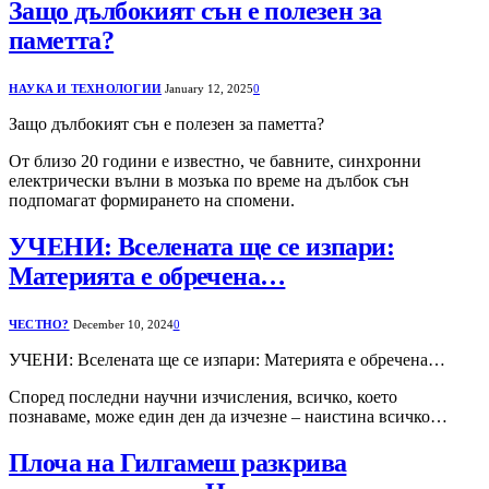
Защо дълбокият сън е полезен за
паметта?
НАУКА И ТЕХНОЛОГИИ
January 12, 2025
0
Защо дълбокият сън е полезен за паметта?
От близо 20 години е известно, че бавните, синхронни
електрически вълни в мозъка по време на дълбок сън
подпомагат формирането на спомени.
УЧЕНИ: Вселената ще се изпари:
Материята е обречена…
ЧЕСТНО?
December 10, 2024
0
УЧЕНИ: Вселената ще се изпари: Материята е обречена…
Според последни научни изчисления, всичко, което
познаваме, може един ден да изчезне – наистина всичко…
Плоча на Гилгамеш разкрива