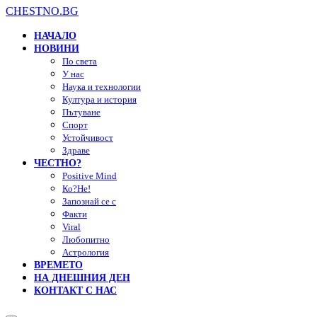
CHESTNO.BG
НАЧАЛО
НОВИНИ
По света
У нас
Наука и технологии
Култура и история
Пътуване
Спорт
Устойчивост
Здраве
ЧЕСТНО?
Positive Mind
Ко?Не!
Запознай се с
Факти
Viral
Любопитно
Астрология
ВРЕМЕТО
НА ДНЕШНИЯ ДЕН
КОНТАКТ С НАС