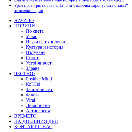
Елиза Чолакова вече пише история в българския конен спорт
Уран прави рязък завой: 12 юни отключва „пропусната стъпка“
за всички зодии
НАЧАЛО
НОВИНИ
По света
У нас
Наука и технологии
Култура и история
Пътуване
Спорт
Устойчивост
Здраве
ЧЕСТНО?
Positive Mind
Ко?Не!
Запознай се с
Факти
Viral
Любопитно
Астрология
ВРЕМЕТО
НА ДНЕШНИЯ ДЕН
КОНТАКТ С НАС