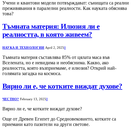
Учени и квантови модели потвърждават: сънищата са реални
преживявания в паралелни реалности. Как науката обяснява
това?
Тъмната материя: Илюзия ли е
реалността, в която живеем?
НАУКА И ТЕХНОЛОГИИ
April 2, 2025
0
Тъмната материя съставлява 85% от цялата маса във
Вселената, но е невидима и необяснима. Какво, ако
реалността, която възприемаме, е илюзия? Открий най-
голямата загадка на космоса.
Вярно ли е, че котките виждат духове?
ЧЕСТНО?
February 13, 2025
0
Вярно ли е, че котките виждат духове?
Още от Древен Египет до Средновековието, котките са
приемани като пазители на други светове.