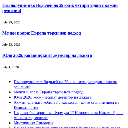
Пълнолуние във Водолей на 29 юли: четири зодии с важни
решения!
July 29, 2026
Мечки и хора: Европа търси нов подход
July 25, 2026
Юли 2026: космическият детектор на лъжата
July 4, 2026
Trending
Пълнолуние във Водолей на 29 юли: четири зодии с важни
решения!
Мечки и хора: Европа търси нов подход
Юли 2026: космическият детектор на лъжата
Акжан: златната кобила на Казахстан, която стана символ на
Великата степ
Първият българин във Формула 1? Историята на Никола Цолов
мина отвъд мечтите
Мистичният Eньовден