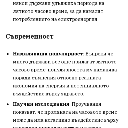
някои държави удължиха периода на
лятното часово време, за да намалят
потреблението на електроенергия.
Съвременност
Намаляваща популярност
: Въпреки че
много държави все още прилагат лятното
часово време, популярността му намалява
поради съмнения относно реалната
икономия на енергия и потенциалното
въздействие върху здравето.
Научни изследвания
: Проучвания
показват, че промяната на часовото време
може да има негативно въздействие върху
човешкия циркаден ритъм и здраве,