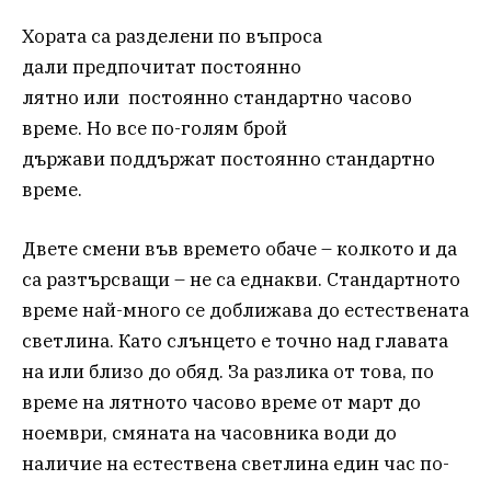
Хората са разделени по въпроса
дали предпочитат постоянно
лятно или постоянно стандартно часово
време. Но все по-голям брой
държави поддържат постоянно стандартно
време.
Двете смени във времето обаче – колкото и да
са разтърсващи – не са еднакви. Стандартното
време най-много се доближава до естествената
светлина. Като слънцето е точно над главата
на или близо до обяд. За разлика от това, по
време на лятното часово време от март до
ноември, смяната на часовника води до
наличие на естествена светлина един час по-