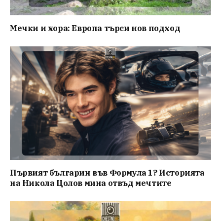
Мечки и хора: Европа търси нов подход
Първият българин във Формула 1? Историята
на Никола Цолов мина отвъд мечтите