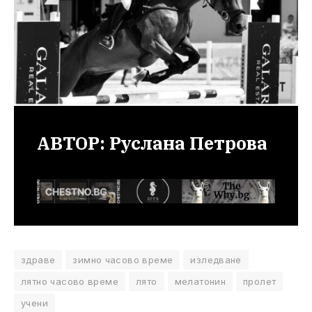
АВТОР: Руслана Петрова
здраве
зимно часово време
изледване
лятно часово време
лято
мелатонин
пролет
учени