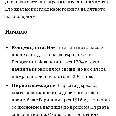
дневната светлина през късите дни на зимата.
Ето кратък преглед на историята на лятното
часово време:
Начало
Концепцията
: Идеята за лятното часово
време е предложена за първи път от
Бенджамин Франклин през 1784 г. като
начин за икономия на свещи, но не е взета
насериозно до началото на 20-ти век.
Първо въвеждане
: Първата държава,
която официално въведе лятното часово
време, беше Германия през 1916 г., в опит да
се икономиса въглища по време на Първата
световна война. Скоро след това, много