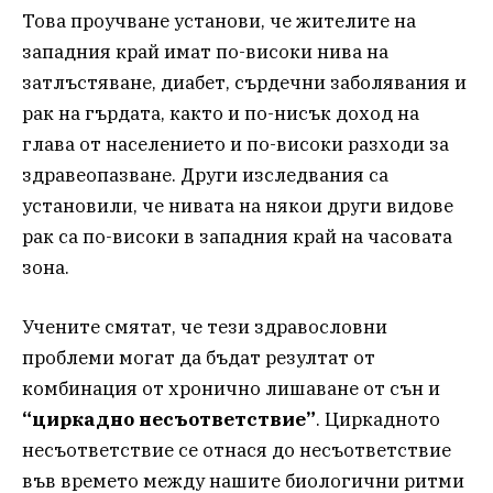
Това проучване установи, че жителите на
западния край имат по-високи нива на
затлъстяване, диабет, сърдечни заболявания и
рак на гърдата, както и по-нисък доход на
глава от населението и по-високи разходи за
здравеопазване. Други изследвания са
установили, че нивата на някои други видове
рак са по-високи в западния край на часовата
зона.
Учените смятат, че тези здравословни
проблеми могат да бъдат резултат от
комбинация от хронично лишаване от сън и
“циркадно несъответствие”
. Циркадното
несъответствие се отнася до несъответствие
във времето между нашите биологични ритми