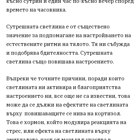
късно сутрин и един час по-късно вечер според
времето на часовника.
Сутрешната светлина е от съществено
значение за подпомагане на настройването на
естествените ритми на тялото. Тя ни събужда
и подобрява бдителността. Сутрешната
светлина също повишава настроението.
Въпреки че точните причини, поради които
светлината ни активира и благоприятства
настроението ни, все още не са известни, това
може да се дължи на ефектите на светлината
върху повишаващите се нива на кортизол.
Това е хормон, който модулира реакцията на
стрес, или ефекта на светлината върху
амигдалата, част от мозъкът участва в