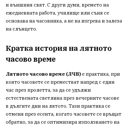
и външния свят. С други думи, времето на
ежедневната работа, училище или съня се
основава на часовника, а не на изгрева и залеза
на слънцето.
Кратка история на лятното
часово време
Лятното часово време (ЛЧВ)
е практика, при
която часовете се преместват напред с един
час през пролетта, за да се удължи
естествената светлина през вечерните часове
в дългите дни на лятото. Тази практика се
отменя през есента, когато часовете се връщат
обратно, за да се оптимизира използването на