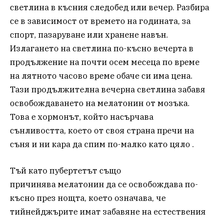
светлина в късния следобед или вечер. Разбира
се в зависимост от времето на годината, за
спорт, пазаруване или хранене навън.
Излагането на светлина по-късно вечерта в
продължение на почти осем месеца по време
на лятното часово време обаче си има цена.
Тази продължителна вечерна светлина забавя
освобождаването на мелатонин от мозъка.
Това е хормонът, който насърчава
сънливостта, което от своя страна пречи на
съня и ни кара да спим по-малко като цяло .
Тъй като пубертетът също
причинява мелатонин да се освобождава по-
късно през нощта, което означава, че
тийнейджърите имат забавяне на естествения