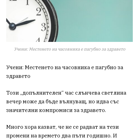
Учени: Местенето на часовника е пагубно за здравето
Учени: Местенето на часовника е пагубно за
здравето
Този „допълнителен“ час слънчева светлина
вечер може да бъде вълнуващ, но идва със
значителни компромиси за здравето.
Много хора казват, че не се радват на тези
промени на времето два пъти годишно. И