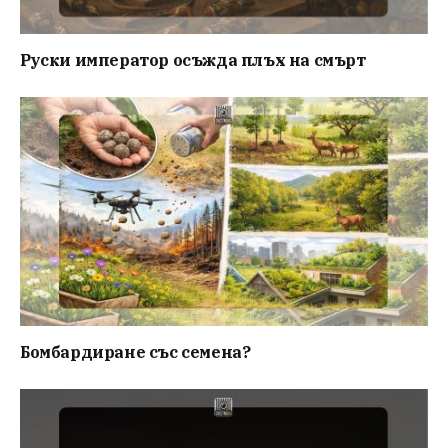
Руски император осъжда плъх на смърт
Бомбардиране със семена?