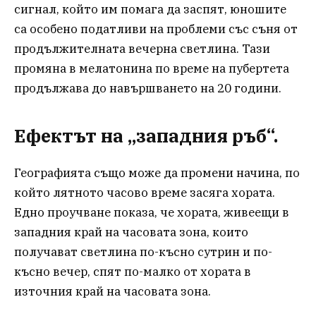
сигнал, който им помага да заспят, юношите
са особено податливи на проблеми със съня от
продължителната вечерна светлина. Тази
промяна в мелатонина по време на пубертета
продължава до навършването на 20 години.
Ефектът на „западния ръб“.
Географията също може да промени начина, по
който лятното часово време засяга хората.
Едно проучване показа, че хората, живеещи в
западния край на часовата зона, които
получават светлина по-късно сутрин и по-
късно вечер, спят по-малко от хората в
източния край на часовата зона.