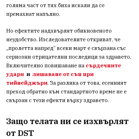
голяма част от тях биха искали да се
премахнат напълно.
Но ефектите надхвърлят обикновеното
неудобство. Изследователите откриват, че
„пролетта напред“ всеки март е свързана със
сериозни отрицателни последици за здравето.
Включително повишаване на
сърдечните
удари
и
лишаване от сън при
тийнейджъри
. За разлика от това, есенният
преход обратно към стандартното време не е
свързан с тези ефекти върху здравето.
Защо телата ни се изхвърлят
от DST