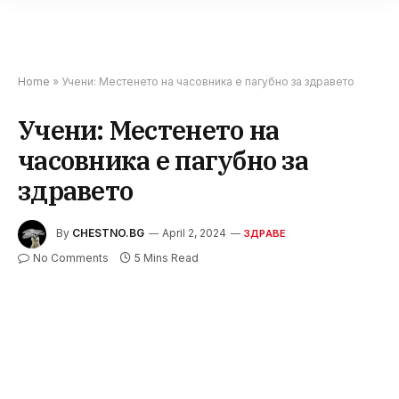
Home
»
Учени: Местенето на часовника е пагубно за здравето
Учени: Местенето на
часовника е пагубно за
здравето
By
CHESTNO.BG
April 2, 2024
ЗДРАВЕ
No Comments
5 Mins Read