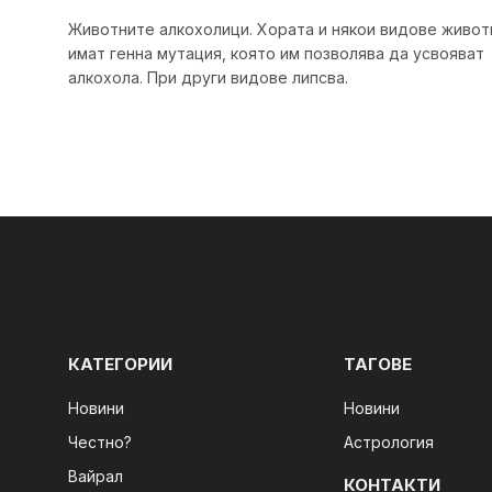
Животните алкохолици. Хората и някои видове живот
имат генна мутация, която им позволява да усвояват
алкохола. При други видове липсвa.
КАТЕГОРИИ
ТАГОВЕ
Новини
Новини
Честно?
Астрология
Вайрал
КОНТАКТИ