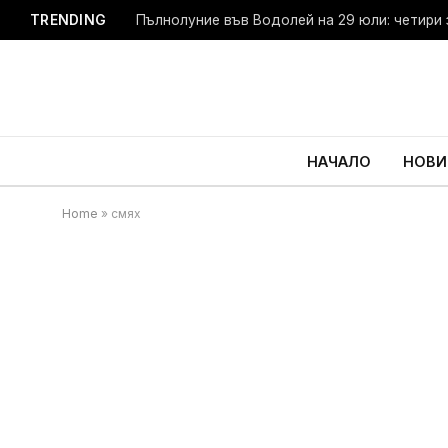
TRENDING
Пълнолуние във Водолей на 29 юли: четири 
НАЧАЛО
НОВИ
Home
»
смях