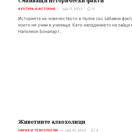
Смайващи исторически факти
КУЛТУРА И ИСТОРИЯ
July 17, 2023
0
Историята на човечеството е пълна със забавни факт
които не учим в училище. Като нападението на зайци
Наполеон Бонапарт…
Животните алкохолици
НАУКА И ТЕХНОЛОГИИ
July 10, 2023
0