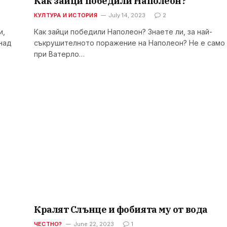
Как зайци победили Наполеон?
КУЛТУРА И ИСТОРИЯ
July 14, 2023
2
и,
Как зайци победили Наполеон? Знаете ли, за най-
 над
съкрушителното поражение на Наполеон? Не е само
при Ватерло…
Кралят Слънце и фобията му от вода
ЧЕСТНО?
June 22, 2023
1