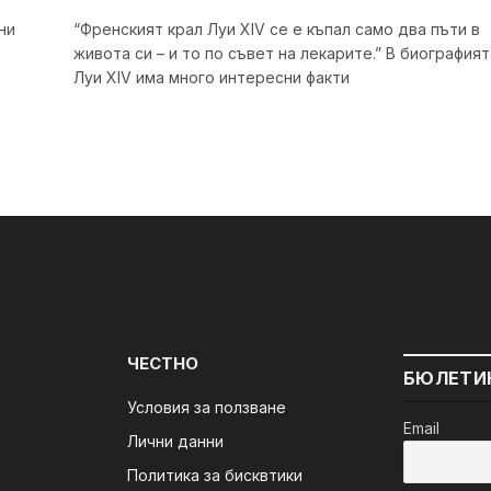
ни
“Френският крал Луи XIV се е къпал само два пъти в
живота си – и то по съвет на лекарите.” В биографият
Луи XIV има много интересни факти
ЧЕСТНО
БЮЛЕТИ
Условия за ползване
Email
Лични данни
Политика за бисквтики