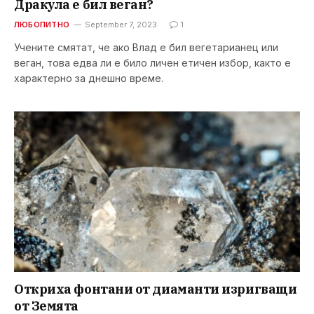
Дракула е бил веган?
ЛЮБОПИТНО
September 7, 2023
1
Учените смятат, че ако Влад е бил вегетарианец или
веган, това едва ли е било личен етичен избор, както е
характерно за днешно време.
Откриха фонтани от диаманти изригващи
от Земята