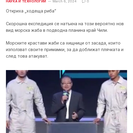
НАУКА И ТЕХНОЛОГИИ
March 6, 2024
0
Откриха „ходеща риба”
Скорошна експедиция се натъкна на този вероятно нов
вид морска жаба в подводна планина край Чили.
Морските крастави жаби са хищници от засада, които
използват своите примамки, за да доближат плячката и
след това атакуват.