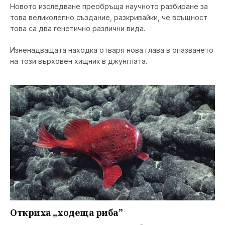
Новото изследване преобръща научното разбиране за
това великолепно създание, разкривайки, че всъщност
това са два генетично различни вида.
Изненадващата находка отваря нова глава в опазването
на този върховен хищник в джунглата.
Откриха „ходеща риба”