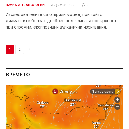
НАУКА И ТЕХНОЛОГИИ
August 31, 2023
0
Изследователите са открили модел, при който
диамантите бълват дълбоко под земната повърхност
при огромни, експлозивни вулканични изригвания.
Next
1
2
ВРЕМЕТО