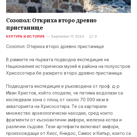
Созопол: Откриха второ древно
пристанище
КУЛТУРА И ИСТОРИЯ
September 17, 2024
0
Созопол: Откриха второ древно пристанище
В рамките на първата подводна експедиция на
Националния исторически музей в района на полуостров
Хрисосотира бе разкрито второ древно пристанище.
Подводната експедиция е ръководена от проф. д-р
Иван Христов, който сподели, че петима водолази са
изследвали зона с площ от около 70 000 кв.м в
акваторията на Хрисосотира. Те са картирали
множество археологически находки, сред които
фрагменти от късноантични амфори, железна котва и
различни съдове. Тези артефакти включват амфори,
произхождащи от Хиос, Книдос, Самос и Кипър, които са