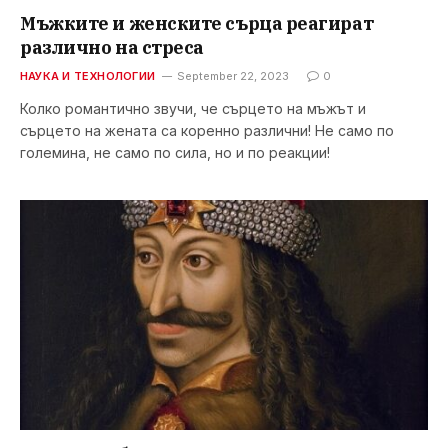
Мъжките и женските сърца реагират
различно на стресa
НАУКА И ТЕХНОЛОГИИ
September 22, 2023
0
Колко романтично звучи, че сърцето на мъжът и
сърцето на жената са коренно различни! Не само по
големина, не само по сила, но и по реакции!