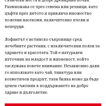
слънчеви места и добре дренирана почва.
Размножава се чрез семена или резници, като
цъфти през лятото и привлича множество
полезни насекоми, включително пчели и
пеперуди.
Лофантът е истинско съкровище сред
лечебните растения, с изключителни ползи за
здравето и красотата. Той е натурален
източник на младост и жизненост, който
заслужава повече внимание. Независимо дали
го използвате като чай, тинктура или
козметичен продукт, тази билка може да бъде
ценен съюзник в поддържането на добро
здраве и дълголетие.