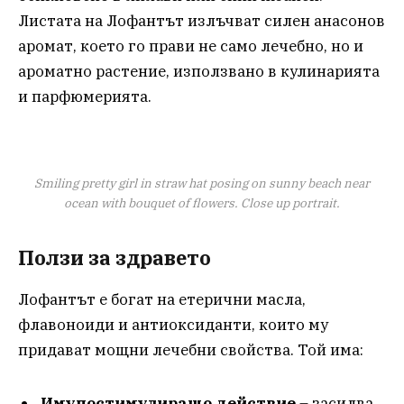
Листата на Лофантът излъчват силен анасонов
аромат, което го прави не само лечебно, но и
ароматно растение, използвано в кулинарията
и парфюмерията.
Smiling pretty girl in straw hat posing on sunny beach near
ocean with bouquet of flowers. Close up portrait.
Ползи за здравето
Лофантът е богат на етерични масла,
флавоноиди и антиоксиданти, които му
придават мощни лечебни свойства. Той има:
Имуностимулиращо действие
– засилва