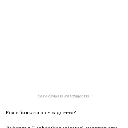
Коя е билката на младостта?
Коя е билката на младостта?