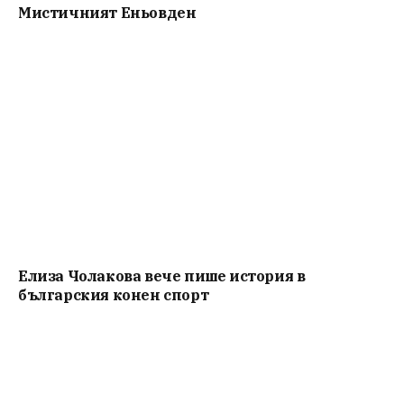
Мистичният Eньовден
Елиза Чолакова вече пише история в
българския конен спорт