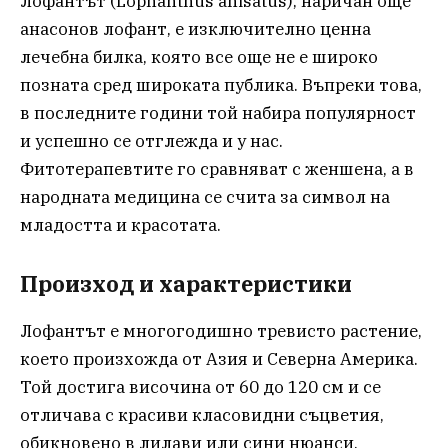
Лофантът (Lophanthus anisatus), наричан още
анасонов лофант, е изключително ценна
лечебна билка, която все още не е широко
позната сред широката публика. Въпреки това,
в последните години той набира популярност
и успешно се отглежда и у нас.
Фитотерапевтите го сравняват с женшена, а в
народната медицина се счита за символ на
младостта и красотата.
Произход и характеристики
Лофантът е многогодишно тревисто растение,
което произхожда от Азия и Северна Америка.
Той достига височина от 60 до 120 см и се
отличава с красиви класовидни съцветия,
обикновено в лилави или сини нюанси.