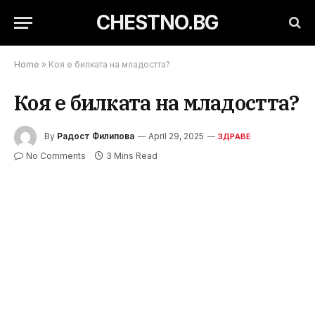
CHESTNO.BG
Home
»
Коя е билката на младостта?
Коя е билката на младостта?
By
Радост Филипова
April 29, 2025
ЗДРАВЕ
No Comments
3 Mins Read