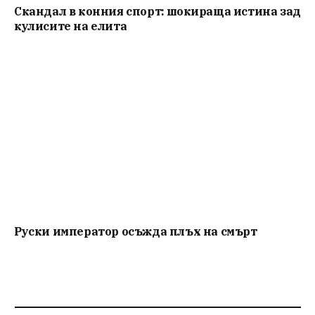
Скандал в конния спорт: шокираща истина зад
кулисите на елита
Руски император осъжда плъх на смърт