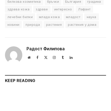
билкова козметика
бръчки
България
градина
здрава кожа
здраве
интересно
Лафант
лечебни билки
млада кожа
младост
наука
новини
природа
растения
растения у дома
Радост Филипова
Website
Facebook
X
Instagram
Tumblr
LinkedIn
(Twitter)
KEEP READING