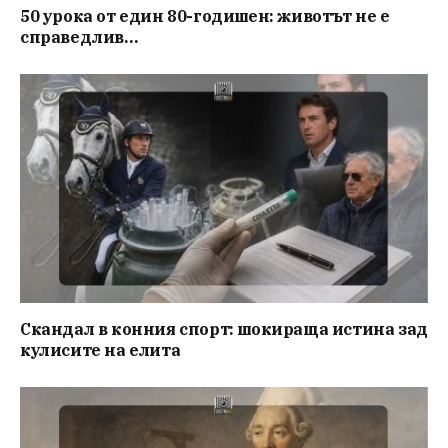
50 урока от един 80-годишен: животът не е
справедлив…
Скандал в конния спорт: шокираща истина зад
кулисите на елита