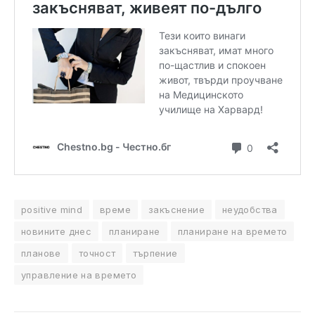
positive mind
време
закъснение
неудобства
новините днес
планиране
планиране на времето
планове
точност
търпение
управление на времето