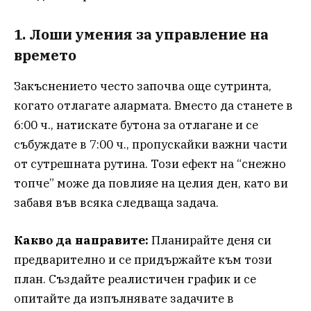
1. Лоши умения за управление на
времето
Закъснението често започва още сутринта,
когато отлагате алармата. Вместо да станете в
6:00 ч., натискате бутона за отлагане и се
събуждате в 7:00 ч., пропускайки важни части
от сутрешната рутина. Този ефект на “снежно
топче” може да повлияе на целия ден, като ви
забавя във всяка следваща задача.
Какво да направите:
Планирайте деня си
предварително и се придържайте към този
план. Създайте реалистичен график и се
опитайте да изпълнявате задачите в