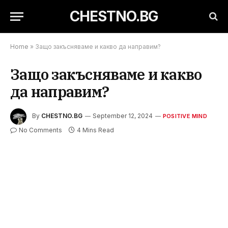
CHESTNO.BG
Home
»
Защо закъсняваме и какво да направим?
Защо закъсняваме и какво
да направим?
By
CHESTNO.BG
September 12, 2024
POSITIVE MIND
No Comments
4 Mins Read