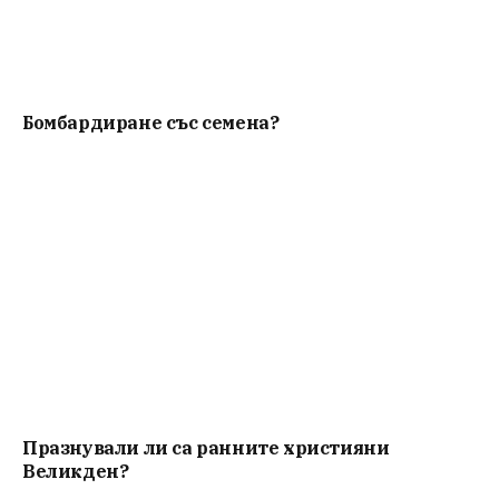
Бомбардиране със семена?
Празнували ли са ранните християни
Великден?