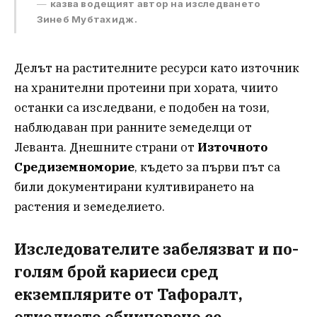
казва водещият автор на изследването
Зинеб Мубтахидж.
Делът на растителните ресурси като източник
на хранителни протеини при хората, чиито
останки са изследвани, е подобен на този,
наблюдаван при ранните земеделци от
Леванта. Днешните страни от
Източното
Средиземноморие
, където за първи път са
били документирани култивирането на
растения и земеделието.
Изследователите забелязват и по-
голям брой кариеси сред
екземплярите от Тафоралт,
отколкото обикновено се