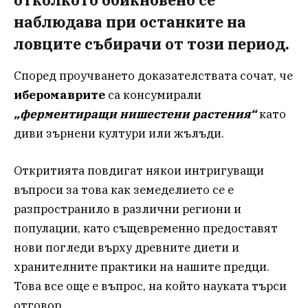
наблюдава при останките на
ловците събирачи от този период.
Според проучването доказателствата сочат, че
иберомаврите
са консумирали
„ферментиращи нишестени растения“
като
диви зърнени култури или жълъди.
Откритията повдигат някои интригуващи
въпроси за това как земеделието се е
разпространило в различни региони и
популации, като същевременно предоставят
нови погледи върху древните диети и
хранителните практики на нашите предци.
Това все още е въпрос, на който науката търси
отговор.