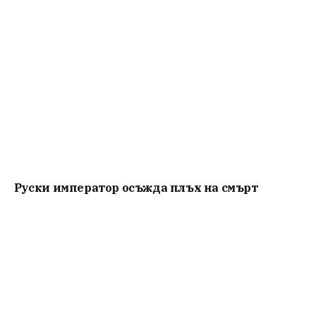
Руски император осъжда плъх на смърт