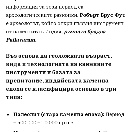
информация за този период са
археологическите разкопки.
Робърт Брус Фут
е археологът, който откри първия инструмент
от палеолита в Индия,
ръчната брадва
Pallavaram.
Въз основа на геоложката възраст,
вида и технологията на каменните
инструменти и базата за
препитание,
индийската каменна
епоха се класифицира основно в три
типа
:
Палеолит (стара каменна епоха):
Период
– 500 000 – 10 000 пр.н.е.