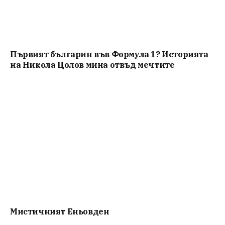
Първият българин във Формула 1? Историята
на Никола Цолов мина отвъд мечтите
Мистичният Eньовден