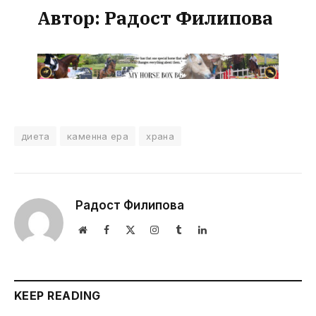
Автор:
Радост Филипова
диета
каменна ера
храна
Радост Филипова
Website
Facebook
X
Instagram
Tumblr
LinkedIn
(Twitter)
KEEP READING