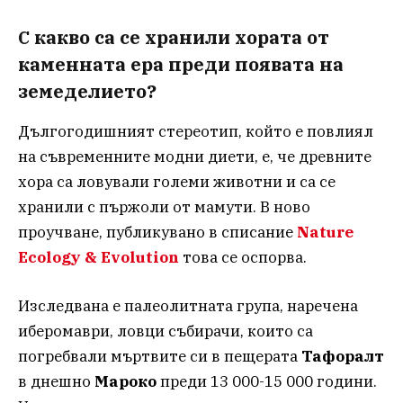
С какво са се хранили хората от
каменната ера преди появата на
земеделието?
Дългогодишният стереотип, който е повлиял
на съвременните модни диети, е, че древните
хора са ловували големи животни и са се
хранили с пържоли от мамути. В ново
проучване, публикувано в списание
Nature
Ecology & Evolution
това се оспорва.
Изследвана е палеолитната група, наречена
иберомаври, ловци събирачи, които са
погребвали мъртвите си в пещерата
Тафоралт
в днешно
Мароко
преди 13 000-15 000 години.