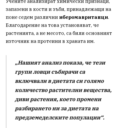
Учените анализират химически признаци,
запазени в кости и зъби, принадлежащи на
поне седем различни
иберомавританци
.
Благодарение на това установяват, че
растенията, а не месото, са били основният
източник на протеини в храната им.
„Нашият анализ показа, че тези
групи ловци събирачи са
включвали в диетата си голямо
количество растителни вещества,
диви растения, което промени
разбирането ни за диетата на
предземеделските популации“.