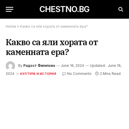
CHESTNO.BG
Home
»
Какво са яли хората от каменната ера?
Какво са яли хората от
каменната ера?
By
Радост Филипова
June 16, 2024
Updated:
June 16,
2024
No Comments
2 Mins Read
КУЛТУРА И ИСТОРИЯ