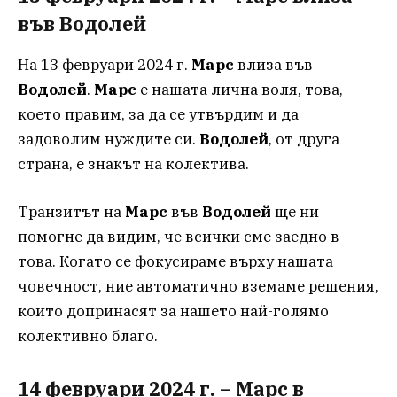
във Водолей
На 13 февруари 2024 г.
Марс
влиза във
Водолей
.
Марс
е нашата лична воля, това,
което правим, за да се утвърдим и да
задоволим нуждите си.
Водолей
, от друга
страна, е знакът на колектива.
Транзитът на
Марс
във
Водолей
ще ни
помогне да видим, че всички сме заедно в
това. Когато се фокусираме върху нашата
човечност, ние автоматично вземаме решения,
които допринасят за нашето най-голямо
колективно благо.
14 февруари 2024 г. – Марс в