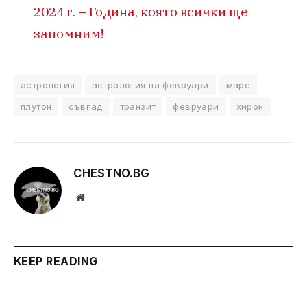
2024 г. – Година, която всички ще
запомним!
астрология
астрология на февруари
марс
плутон
съвпад
транзит
февруари
хирон
CHESTNO.BG
Website
KEEP READING