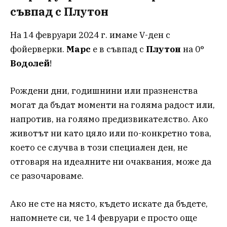
съвпад с Плутон
На 14 февруари 2024 г. имаме V-ден с
фойерверки.
Марс
е в съвпад с
Плутон
на 0°
Водолей
!
Рождени дни, годишнини или празненства
могат да бъдат моменти на голяма радост или,
напротив, на голямо предизвикателство. Ако
животът ни като цяло или по-конкретно това,
което се случва в този специален ден, не
отговаря на идеалните ни очаквания, може да
се разочароваме.
Ако не сте на място, където искате да бъдете,
напомнете си, че 14 февруари е просто още