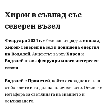
Хирон в съвпад със
северен възел
Февруари 2024 г.
е белязан от рядък
съвпад
Хирон-Северен възел
и
повишена енергия
на Водолей
. Акцентът върху
Хирон
и
Водолей
прави
февруари много интересен
месец
.
Водолей
е
Прометей
, който откраднал огъня
от боговете и го дал на човечеството. Огънят е
метафора за светлината на знанието и
осъзнаването.