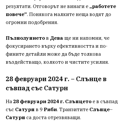
резултати. Отговорът не винаги е
„работете
повече“
. Понякога малките неща водят до
огромни подобрения.
Пълнолунието
в
Дева
ще ни напомни, че
фокусирането върху ефективността и по-
фините детайли може да бъде толкова
въздействащо, колкото и чистите усилия.
28 февруари 2024 г. – Слънце в
съвпад със Сатурн
На
28 февруари 2024 г. Слънцето
е в съвпад
със
Сатурн
в 9
Риби
. Транзитите
Слънце
–
Сатурн
са доста отрезвяващи.