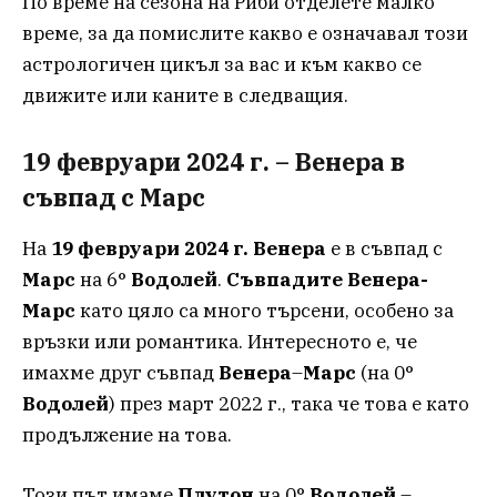
По време на сезона на Риби отделете малко
време, за да помислите какво е означавал този
астрологичен цикъл за вас и към какво се
движите или каните в следващия.
19 февруари 2024 г. – Венера в
съвпад с Марс
На
19 февруари 2024 г.
Венера
е в съвпад с
Марс
на 6°
Водолей
.
Съвпадите Венера-
Марс
като цяло са много търсени, особено за
връзки или романтика. Интересното е, че
имахме друг съвпад
Венера
–
Марс
(на 0°
Водолей
) през март 2022 г., така че това е като
продължение на това.
Този път имаме
Плутон
на 0°
Водолей
–