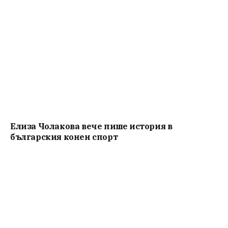
Елиза Чолакова вече пише история в
българския конен спорт