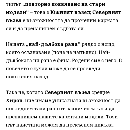
типът
„повторно появяване на стари
модели“
– това е
Южният
възел
;
Северният
възел
е възможността да променим кармата
си и да пренапишем съдбата си.
Нашата
„най-дълбока рана“
рядко е нещо,
което осъзнаваме (поне не напълно). Най-
дълбоката ни рана е фина. Родени сме с него. В
повечето случаи може да се проследи
поколения назад.
Така че, когато
Северният
възел
срещне
Хирон
, ние имаме уникалната възможност да
погледнем тази рана от различен ъгъл и да
пренапишем нашите кармични модели. Този
път наистина можем да прекъснем цикъла.