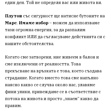
един ден. Той не определя вас или живота ви.
Плутон
със сигурност ще натисне бутоните на
Марс
.
Имаме избор
– можем да използваме
тази огромна енергия, за да разпалим
конфликт ИЛИ да съгласуваме действията си с
нашите обстоятелства.
Когато сме затворени, ние живеем в балон и
сме изключени от реалността. Това
прекъсване на връзката е това, което създава
страдание. Когато вместо това сме напълно
наясно какво се случва около нас, улавяме
фини улики, привеждаме се в съответствие с
потока на живота и просто „знаем“ какво да
правим.