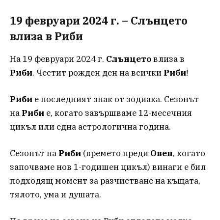
19 февруари 2024 г. – Слънцето
влиза в Риби
На 19 февруари 2024 г.
Слънцето
влиза в
Риби
. Честит рожден ден на всички
Риби
!
Риби
е последният знак от зодиака. Сезонът
на
Риби
е, когато завършваме 12-месечния
цикъл или една астрологична година.
Сезонът на
Риби
(времето преди
Овен
, когато
започваме нов 1-годишен цикъл) винаги е бил
подходящ момент за разчистване на къщата,
тялото, ума и душата.