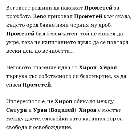
Боговете решили да накажат
Прометей
за
кражбата.
Зевс
приковал
Прометей
към скала,
където орел бавно изял черния му дроб.
Прометей
бил безсмъртен, той не можел да
умре, така че изпитанието щяло да се повтаря
всеки ден, до вечността…
Неговото спасение идва от
Хирон
.
Хирон
търгува със собственото си безсмъртие, за да
спаси
Прометей
.
Интересното е, че
Хирон
обикаля между
Сатурн
и
Уран
(
Водолей
).
Хирон
е мостът
между двете, служейки като катализатор за
свобода и освобождение.