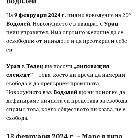
Водолей
На
9 февруари 2024 г.
имаме новолуние на 20°
Водолей
. Новолунието е в квадрат с
Уран
,
неин управител. Има огромно желание да се
освободим от миналото и да преоткрием себе
си.
Уран
в
Телец
ще посочи
„липсващия
елемент“
– това, което ни пречи да намерим
свобода и да прегърнем промяната.
Новолунието във
Водолей
ще ни помогне да
дефинираме личната си представа за свобода
спрямо това, което обществото ни казва, че е
свобода.
13 февруари 2024 г. – Марс влиза