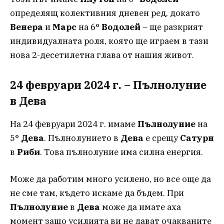
определящ колективния дневен ред, докато
Венера
и
Марс
на 6°
Водолей
– ще разкрият
индивидуалната роля, която ще играем в тази
нова 2-десетилетна глава от нашия живот.
24 февруари 2024 г. – Пълнолуние
в Дева
На 24 февруари 2024 г. имаме
Пълнолуние
на
5°
Дева
. Пълнолунието в
Дева
е срещу
Сатурн
в
Риби
. Това пълнолуние има силна енергия.
Може да работим много усилено, но все още да
не сме там, където искаме да бъдем. При
Пълнолуние
в
Дева
може да имате аха
момент защо усилията ви не дават очакваните