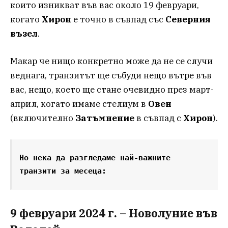
които изникват във вас около 19 февруари,
когато
Хирон
е точно в съвпад със
Северния
възел
.
Макар че нищо конкретно може да не се случи
веднага, транзитът ще събуди нещо вътре във
вас, нещо, което ще стане очевидно през март-
април, когато имаме стелиум в
Овен
(включително
Затъмнение
в съвпад с
Хирон
).
Но нека да разгледаме най-важните 
транзити за месеца:
9 февруари 2024 г. – Новолуние във