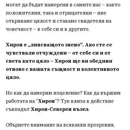
могат да бъдат намерени в самите нас – както
положителни, така и отрицателни – ние
откриваме цялост и ставаме свидетели на
човечност – в себе си и в другите.
Хирон е „липсващото звено“. Ако сте се
чувствали отчуждени – от себе си и от
света като цяло – Хирон ще ви обедини
отново с вашата същност и колективното
цяло.
Но как да намерим изцеление? Как да вършим
работата на “
Хирон
“? Тук влиза в действие
съвпадът
Хирон-Северен възел
.
Обърнете внимание на всякакви прозрения,