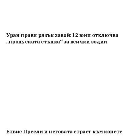
Уран прави рязък завой: 12 юни отключва
„пропусната стъпка“ за всички зодии
Елвис Пресли и неговата страст към конете