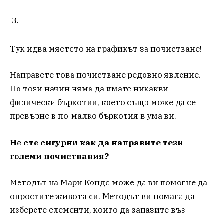
Тук идва мястото на графикът за почистване!
Направете това почистване редовно явление.
По този начин няма да имате никакви
физически бъркотии, което също може да се
превърне в по-малко бъркотия в ума ви.
Не сте сигурни как да направите тези
големи почиствания?
Методът на Мари Кондо може да ви помогне да
опростите живота си. Методът ви помага да
изберете елементи, които да запазите въз