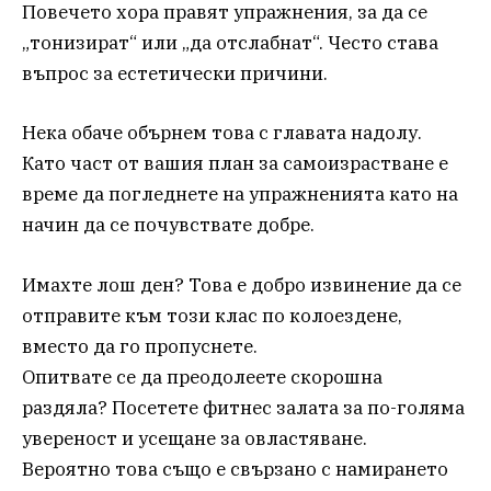
Повечето хора правят упражнения, за да се
„тонизират“ или „да отслабнат“. Често става
въпрос за естетически причини.
Нека обаче обърнем това с главата надолу.
Като част от вашия план за самоизрастване е
време да погледнете на упражненията като на
начин да се почувствате добре.
Имахте лош ден? Това е добро извинение да се
отправите към този клас по колоездене,
вместо да го пропуснете.
Опитвате се да преодолеете скорошна
раздяла? Посетете фитнес залата за по-голяма
увереност и усещане за овластяване.
Вероятно това също е свързано с намирането