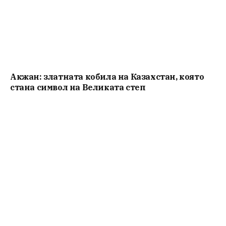
Акжан: златната кобила на Казахстан, която
стана символ на Великата степ