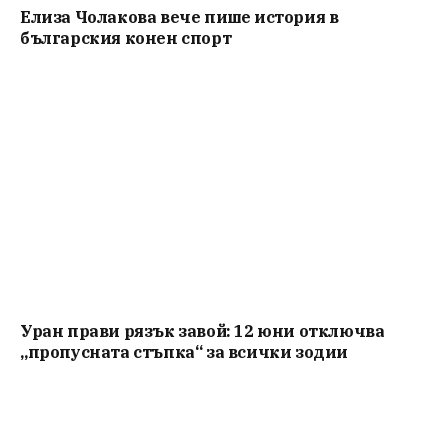
Елиза Чолакова вече пише история в
българския конен спорт
Уран прави рязък завой: 12 юни отключва
„пропусната стъпка“ за всички зодии