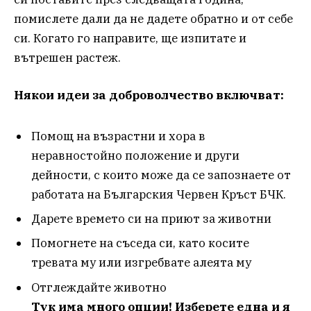
помислете дали да не дадете обратно и от себе
си. Когато го направите, ще изпитате и
вътрешен растеж.
Някои идеи за доброволчество включват:
Помощ на възрастни и хора в
неравностойно положение и други
дейности, с които може да се запознаете от
работата на Българския Червен Кръст БЧК.
Дарете времето си на приют за животни
Помогнете на съседа си, като косите
тревата му или изгребвате алеята му
Отглеждайте животно
Тук има много опции! Изберете една и я