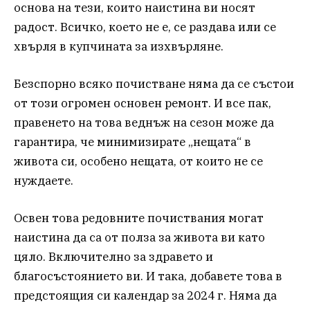
основа на тези, които наистина ви носят
радост. Всичко, което не е, се раздава или се
хвърля в купчината за изхвърляне.
Безспорно всяко почистване няма да се състои
от този огромен основен ремонт. И все пак,
правенето на това веднъж на сезон може да
гарантира, че минимизирате „нещата“ в
живота си, особено нещата, от които не се
нуждаете.
Освен това редовните почиствания могат
наистина да са от полза за живота ви като
цяло. Включително за здравето и
благосъстоянието ви. И така, добавете това в
предстоящия си календар за 2024 г. Няма да