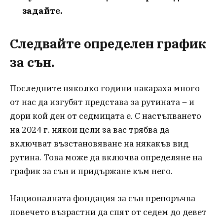
задайте.
Следвайте определен график
за сън.
Последните няколко години накараха много
от нас да изгубят представа за рутината – и
дори кой ден от седмицата е. С настъпването
на 2024 г. някои цели за вас трябва да
включват възстановяване на някакъв вид
рутина. Това може да включва определяне на
график за сън и придържане към него.
Националната фондация за сън препоръчва
повечето възрастни да спят от седем до девет