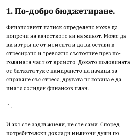
1. По-добро бюджетиране.
Финансовият натиск определено може да
попречи на качеството ви на живот. Може да
ви изтръгне от момента и да ви остави в
стресирано и тревожно състояние през по-
голямата част от времето. Докато половината
от битката тук е намирането на начини за
справяне със стреса, другата половина е да
имате солиден финансов план.
И ако сте задлъжнели, не сте сами. Според
потребителски доклади милиони души по