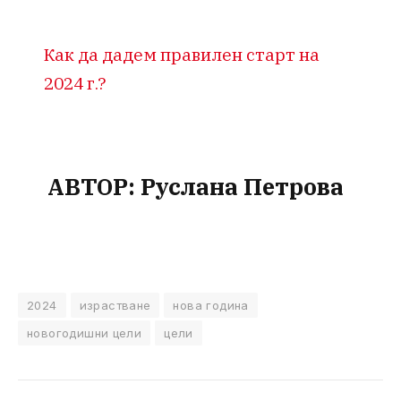
Как да дадем правилен старт на
2024 г.?
АВТОР: Руслана Петрова
2024
израстване
нова година
новогодишни цели
цели