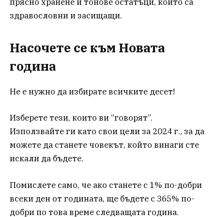
прясно хранене и тонове остатъци, които са
здравословни и засищащи.
Насочете се към Новата
година
Не е нужно да избирате всичките десет!
Изберете тези, които ви “говорят”.
Използвайте ги като свои цели за 2024 г., за да
можете да станете човекът, който винаги сте
искали да бъдете.
Помислете само, че ако станете с 1% по-добри
всеки ден от годината, ще бъдете с 365% по-
добри по това време следващата година.