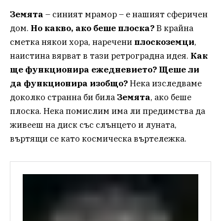
Земята
– синият мрамор – е нашият сферичен
дом.
Но какво, ако беше плоска?
В крайна
сметка някои хора, наречени
плоскоземци
,
наистина вярват в тази ретроградна идея.
Как
ще функционира ежедневието? Щеше ли
да функционира изобщо?
Нека изследваме
доколко странна би била
Земята
, ако беше
плоска. Нека помислим има ли предимства да
живееш на диск със слънцето и луната,
въртящи се като космическа въртележка.