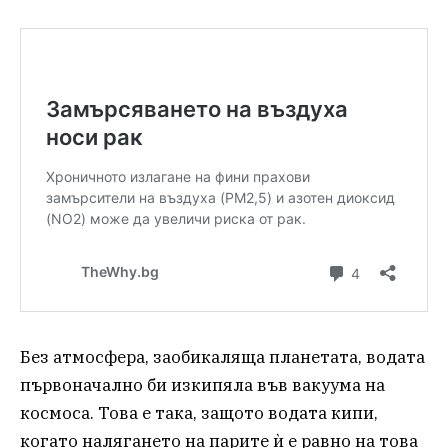
Без атмосфера, заобикаляща планетата, водата
първоначално би изкипяла във вакуума на
космоса. Това е така, защото водата кипи,
когато налягането на парите ѝ е равно на това