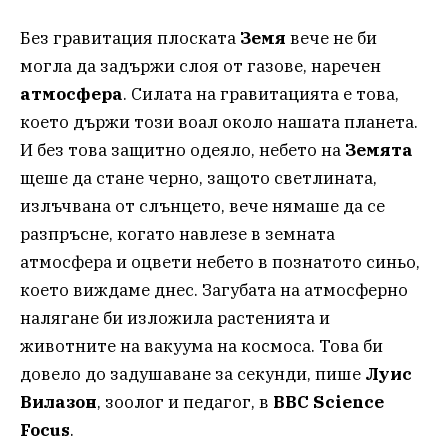
Без гравитация плоската
Земя
вече не би
могла да задържи слоя от газове, наречен
атмосфера
. Силата на гравитацията е това,
което държи този воал около нашата планета.
И без това защитно одеяло, небето на
Земята
щеше да стане черно, защото светлината,
излъчвана от слънцето, вече нямаше да се
разпръсне, когато навлезе в земната
атмосфера и оцвети небето в познатото синьо,
което виждаме днес. Загубата на атмосферно
налягане би изложила растенията и
животните на вакуума на космоса. Това би
довело до задушаване за секунди, пише
Луис
Вилазон
, зоолог и педагог, в
BBC Science
Focus
.