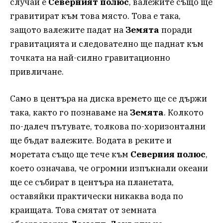
случай е
Северният полюс
, валежите също ще
гравитират към това място. Това е така,
защото валежите падат на
Земята
поради
гравитацията и следователно ще паднат към
точката на най-силно гравитационно
привличане.
Само в центъра на диска времето ще се държи
така, както го познаваме на
Земята
. Колкото
по-далеч пътувате, толкова по-хоризонтални
ще бъдат валежите. Водата в реките и
моретата също ще тече към
Северния полюс
,
което означава, че огромни изпъкнали океани
ще се събират в центъра на планетата,
оставяйки практически никаква вода по
краищата. Това смятат от земната