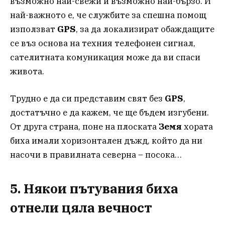
възможно най-свежи и възможно най-бързо. И
най-важното е, че службите за спешна помощ
използват
GPS
, за да локализират обаждащите
се въз основа на техния телефонен сигнал,
сателитната комуникация може да ви спаси
живота.
Трудно е да си представим свят без
GPS
,
достатъчно е да кажем, че ще бъдем изгубени.
От друга страна, поне на плоската
Земя
хората
биха имали хоризонтален дъжд, който да ни
насочи в правилната северна – посока…
5. Някои пътувания биха
отнели цяла вечност