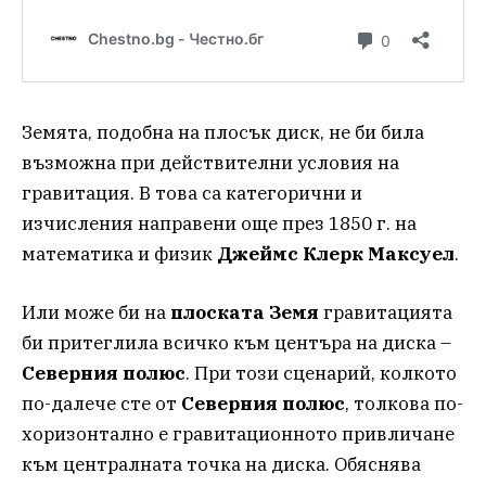
Земята, подобна на плосък диск, не би била
възможна при действителни условия на
гравитация. В това са категорични и
изчисления направени още през 1850 г. на
математика и физик
Джеймс Клерк Максуел
.
Или може би на
плоската
Земя
гравитацията
би притеглила всичко към центъра на диска –
Северния полюс
. При този сценарий, колкото
по-далече сте от
Северния полюс
, толкова по-
хоризонтално е гравитационното привличане
към централната точка на диска. Обяснява