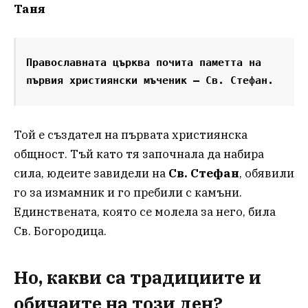
Таня
Православната църква почита паметта на 
първия християнски мъченик – Св. Стефан.
Той е създател на първата християнска
общност. Тъй като тя започнала да набира
сила, юдеите завидели на
Св. Стефан
, обявили
го за измамник и го пребили с камъни.
Единствената, която се молела за него, била
Св. Богородица.
Но, какви са традициите и
обичаите на този ден?