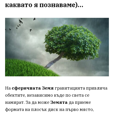
каквато я познаваме)…
На
сферичната
Земя
гравитацията привлича
обектите, независимо къде по света се
намират. За да може
Земята
да приеме
формата на плосък диск на първо място,