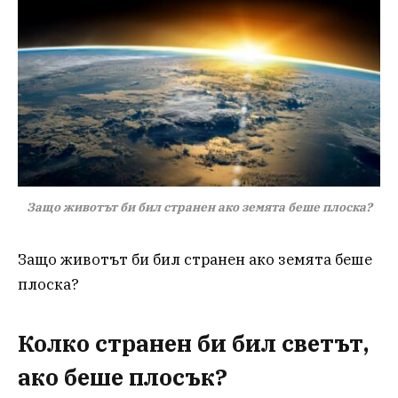
Защо животът би бил странен ако земята беше плоска?
Защо животът би бил странен ако земята беше
плоска?
Колко странен би бил светът,
ако беше плосък?