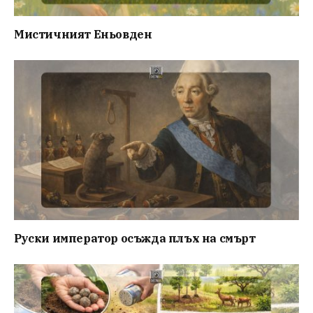
Мистичният Eньовден
Руски император осъжда плъх на смърт