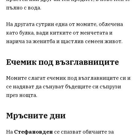
пълно с вода.
На другата сутрин една от момите, облечена
като булка, вади китките от менчетата и
нарича за женитба и щастлив семеен живот.
Ечемик под възглавниците
Момите слагат ечемик под възглавниците си и
се надяват да сънуват бъдещите си съпрузи
през нощта.
Мръсните дни
На
Стефановден
се спазват обичаите за