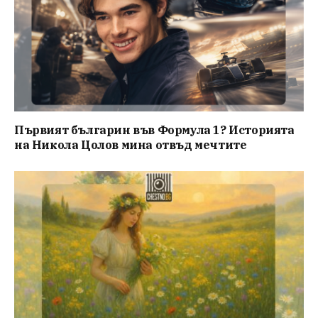
Първият българин във Формула 1? Историята
на Никола Цолов мина отвъд мечтите