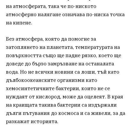
на атмосферата, така че по-ниското
атмосферно налягане означава по-ниска точка
на кипене.
Без атмосфера, която да помогне за
затоплянето на планетата, температурата на
повърхността също ще падне рязко, което ще
доведе до бързо замръзване на останалата
вода. Но не всички новини са лоши, тъй като
дълбокоокеанските организми като
хемосинтетичните бактерии, които не се
нуждаят от кислород, може да оцелеят. В края
на краищата такива бактерии са издържали
дълги пътувания до космоса и са живели, за да
разкажат историята.