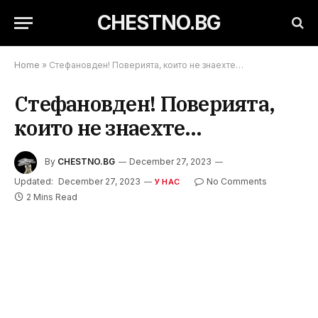
CHESTNO.BG
Home
»
Стефановден! Поверията, които не знаехте…
Стефановден! Поверията,
които не знаехте…
By
CHESTNO.BG
December 27, 2023
Updated:
December 27, 2023
No Comments
У НАС
2 Mins Read