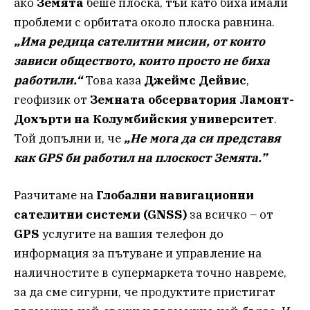
ако
Земята
беше плоска, тъй като биха имали
проблеми с орбитата около плоска равнина.
„Има редица сателитни мисии, от които
зависи обществото, които просто не биха
работили.“
Това каза
Джеймс Дейвис
,
геофизик от
Земната обсерватория Ламонт-
Дохърти на Колумбийския университет
.
Той допълни и, че
„Не мога да си представя
как GPS би работил на плоскост Земята.”
Разчитаме на
Глобални навигационни
сателитни системи (GNSS)
за всичко – от
GPS
услугите на вашия телефон до
информация за пътуване и управление на
наличностите в супермаркета точно навреме,
за да сме сигурни, че продуктите пристигат