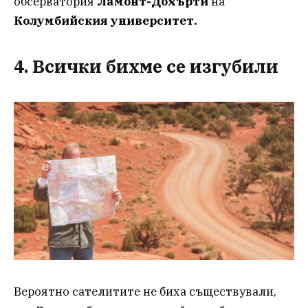
обсерватория
Ламонт-Дохърти
на
Колумбийския университет.
4. Всички бихме се изгубили
Вероятно сателитите не биха съществували,