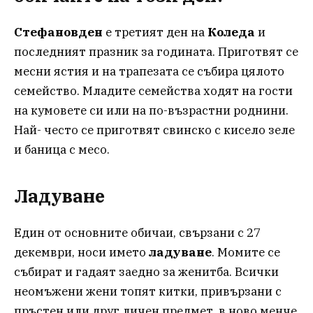
Стефановден
е третият ден на
Коледа
и
последният празник за годината. Приготвят се
месни ястия и на трапезата се събира цялото
семейство. Младите семейства ходят на гости
на кумовете си или на по-възрастни роднини.
Най- често се приготвят свинско с кисело зеле
и баница с месо.
Ладуване
Един от основните обичаи, свързани с 27
декември, носи името
ладуване
. Момите се
събират и гадаят заедно за женитба. Всички
неомъжени жени топят китки, привързани с
пръстен или друг личен предмет, в ново менче