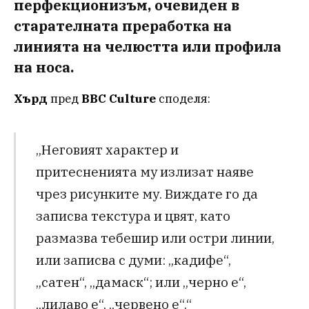
перфекционизъм, очевиден в
старателната преработка на
линията на челюстта или профила
на носа.
Хърд
пред
BBC Culture
споделя:
„Неговият характер и
притесненията му излизат наяве
чрез рисунките му. Виждате го да
записва текстура и цвят, като
размазва тебешир или остри линии,
или записва с думи: „кадифе“,
„сатен“, „дамаск“; или „черно е“,
„лилаво е“, „червено е“.“