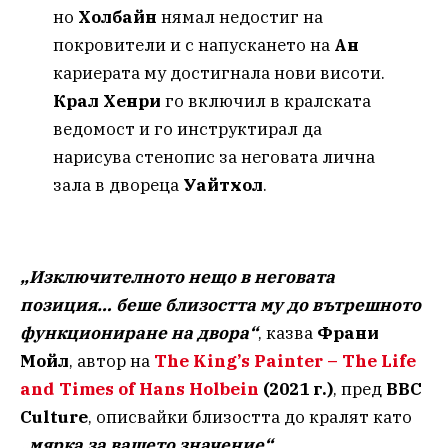
но
Холбайн
нямал недостиг на
покровители и с напускането на
Ан
кариерата му достигнала нови висоти.
Крал Хенри
го включил в кралската
ведомост и го инструктирал да
нарисува стенопис за неговата лична
зала в двореца
Уайтхол
.
„Изключителното нещо в неговата
позиция… беше близостта му до вътрешното
функциониране на двора“
, казва
Франи
Мойл
, автор на
The King’s Painter – The Life
and Times of Hans Holbein
(2021 г.)
, пред
BBC
Culture
, описвайки близостта до кралят като
„мярка за вашето значение“
.