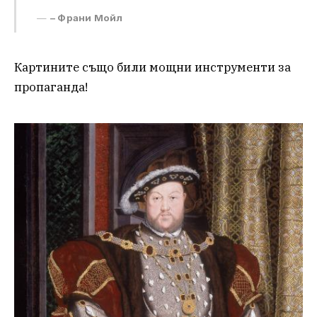
– Франи Мойл
Картините също били мощни инструменти за
пропаганда!