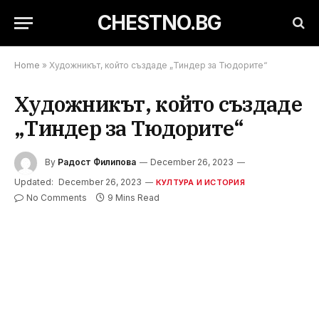
CHESTNO.BG
Home
»
Художникът, който създаде „Тиндер за Тюдорите“
Художникът, който създаде
„Тиндер за Тюдорите“
By
Радост Филипова
December 26, 2023
Updated:
December 26, 2023
КУЛТУРА И ИСТОРИЯ
No Comments
9 Mins Read