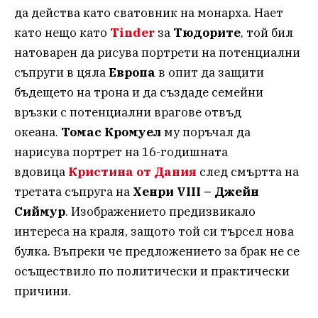
да действа като сватовник на монарха. Нает
като нещо като
Tinder
за
Тюдорите
, той бил
натоварен да рисува портрети на потенциални
съпруги в цяла
Европа
в опит да защити
бъдещето на трона и да създаде семейни
връзки с потенциални врагове отвъд
океана.
Томас Кромуел
му поръчал да
нарисува портрет на 16-годишната
вдовица
Кристина от Дания
след смъртта на
третата съпруга на
Хенри VIII – Джейн
Сиймур
. Изображението предизвикало
интереса на краля, защото той си търсел нова
булка. Въпреки че предложението за брак не се
осъществило по политически и практически
причини.