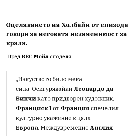
Оцеляването на Холбайн от епизода
говори за неговата незаменимост за
краля.
Пред
BBC
Мойл
споделя:
„Изкуството било мека
сила. Осигурявайки
Леонардо
да
Винчи
като придворен художник,
Франциск I
от
Франция
спечелил
културно уважение в цяла
Европа
. Междувременно
Англия