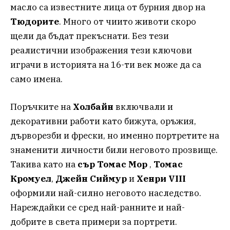
масло са известните лица от бурния двор на
Тюдорите
. Много от чиито животи скоро
щели да бъдат прекъснати. Без тези
реалистични изображения тези ключови
играчи в историята на 16-ти век може да са
само имена.
Поръчките на
Холбайн
включвали и
декоративни работи като бижута, оръжия,
дърворезби и фрески, но именно портретите на
знаменити личности били неговото прозвище.
Такива като на
сър Томас Мор
,
Томас
Кромуел
,
Джейн Сиймур
и
Хенри VIII
оформили най-силно неговото наследство.
Нареждайки се сред най-ранните и най-
добрите в света примери за портрети.