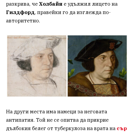
разкрива, че
Холбайн
е удължил лицето на
Гилдфорд
, правейки го да изглежда по-
авторитетно.
На други места има намеци за неговата
антипатия. Той не се опитва да прикрие
дълбокия белег от туберкулоза на врата на
сър