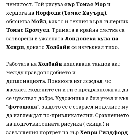
немилост. Той рисува
сър Томас Мор
и
херцога на
Норфолк (Томас Хауърд)
,
обяснява
Мойл
, както и техния върл съперник
Томас Кромуел
. Тримата в крайна сметка са
затворени в ужасната
Лондонска кула на
Хенри
, докато
Холбайн
се измъкнал тихо.
Работата на
Холбайн
изисквала танцов акт
между правдоподобието и
дипломацията. Понякога изглеждал, че
ласкаел моделите си и ги е предразполагал да
се чувстват добре. Художника е бил умел и във
“
фотошопа
“, защото се е стараел моделите му
да изглеждат по-привликателни. Сравнението
на подготвителната рисунка ( скица ) и
завършения портрет на сър
Хенри Гилдфорд