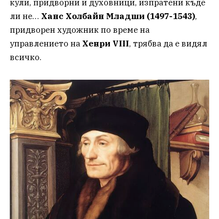
кули, придворни и духовници, изпратени къде
ли не…
Ханс Холбайн Младши (1497-1543)
,
придворен художник по време на
управлението на
Хенри VIII
, трябва да е видял
всичко.