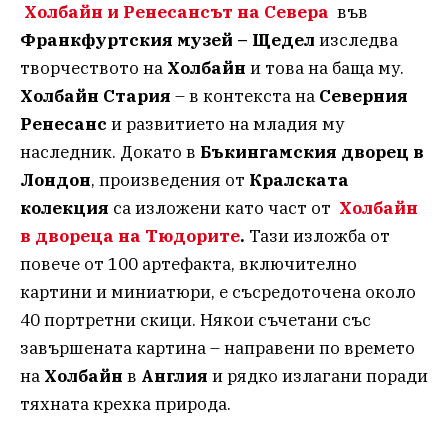
Холбайн и Ренесансът на Севера
във
Франкфуртския музей – Щедел
изследва
творчеството на
Холбайн
и това на баща му.
Холбайн Стария
– в контекста на
Северния
Ренесанс
и развитието на младия му
наследник. Докато в
Бъкингамския дворец в
Лондон
, произведения от
Кралската
колекция
са изложени като част от
Холбайн
в двореца на Тюдорите
.
Тази изложба от
повече от 100 артефакта, включително
картини и миниатюри, е съсредоточена около
40 портретни скици. Някои съчетани със
завършената картина – направени по времето
на
Холбайн
в
Англия
и рядко излагани поради
тяхната крехка природа.