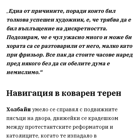
„
Една от причините, поради които бил
толкова успешен художник, е, че трябва да е
бил въплъщение на дискретността.
Подозирам, че е чул ужасно много и може би
хората са се разтоварили от него, малко като
при фризьор. Все пак да стоите часове наред
пред някого без да си обелите дума е
немислимо.“
Навигация в коварен терен
Холбайн
умело се справял с подвижните
пясъци на двора, движейки се крадешком
между протестантските реформатори и
католиците, когато те изпадало в