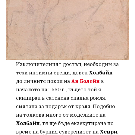
Изключителният достъп, необходим за
тези интимни срещи, довел
Холбайн
до личните покои на
Ан Болейн
в
началото на 1530 г., където той я
скицирал в сатенена спална рокля,
смятана за подарък от краля. Подобно
на толкова много от моделките на
Холбайн
, тя ще бъде екзекутирана по
време на бурния суверенитет на
Хенри
,