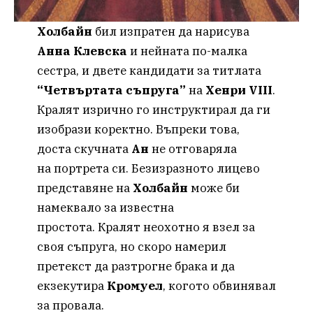
Холбайн
бил изпратен да нарисува
Анна
Клевска
и нейната по-малка
сестра, и двете кандидати за титлата
“Четвъртата съпруга”
на
Хенри VIII
.
Кралят изрично го инструктирал да ги
изобрази коректно. Въпреки това,
доста скучната
Ан
не отговаряла
на портрета си. Безизразното лицево
представяне на
Холбайн
може би
намеквало за известна
простота. Кралят неохотно я взел за
своя съпруга, но скоро намерил
претекст да разтрогне брака и да
екзекутира
Кромуел
, когото обвинявал
за провала.