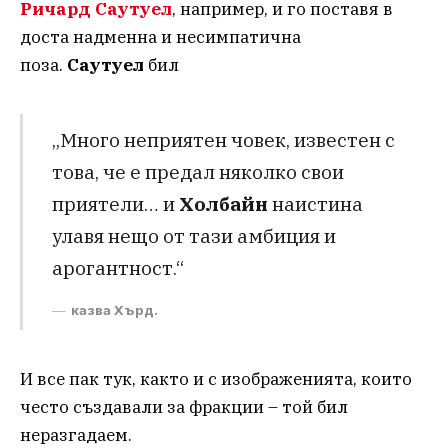
Ричард Саутуел
, например, и го поставя в
доста надменна и несимпатична
поза.
Саутуел
бил
„Много неприятен човек, известен с
това, че е предал няколко свои
приятели… и
Холбайн
наистина
улавя нещо от тази амбиция и
арогантност.“
казва Хърд.
И все пак тук, както и с изображенията, които
често създавали за фракции – той бил
неразгадаем.