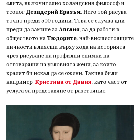
елитa, включително холандския философ и
теолог
Дезидерий Еразъм
. Него той рисува
точно преди 500 години. Това се случва дни
преди да замине за
Англия
, за да работи в
обществото на
Тюдорите
, най-висшестоящите
личности влияещи върху хода на историята
чрез рисуване на профилни снимки на
отговарящи на условията жени, за които
кралят би искал да се ожени. Такива били
например
Кристина от Дания
, като част от
услуга за представяне от разстояние.