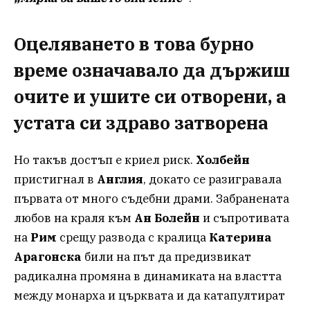
Оцеляването в това бурно
време означавало да държиш
очите и ушите си отворени, а
устата си здраво затворена
Но такъв достъп е криел риск.
Холбейн
пристигнал в
Англия
, докато се разигравала
първата от много съдебни драми. Забранената
любов на краля към
Ан Болейн
и съпротивата
на
Рим
срещу развода с кралица
Катерина
Арагонска
били на път да предизвикат
радикална промяна в динамиката на властта
между монарха и църквата и да катапултират