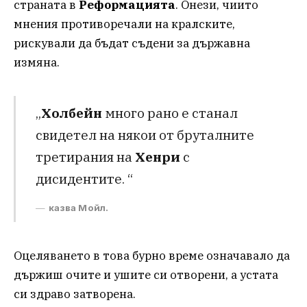
страната в
Реформацията
. Онези, чиито
мнения противоречали на кралските,
рискували да бъдат съдени за държавна
измяна.
„
Холбейн
много рано е станал
свидетел на някои от бруталните
третирания на
Хенри
с
дисидентите. “
казва Мойл.
Оцеляването в това бурно време означавало да
държиш очите и ушите си отворени, а устата
си здраво затворена.