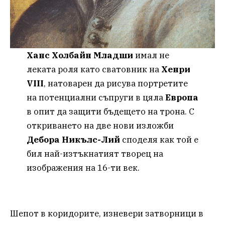
Ханс Холбайн Младши
имал не
леката роля като сватовник на
Хенри
VIII
, натоварен да рисува портретите
на потенциални съпруги в цяла
Европа
в опит да защити бъдещето на трона. С
откриването на две нови изложби
Дебора Никълс-Лий
споделя как той е
бил най-изтъкнатият творец на
изображения на 16-ти век.
Шепот в коридорите, изневери затворници в