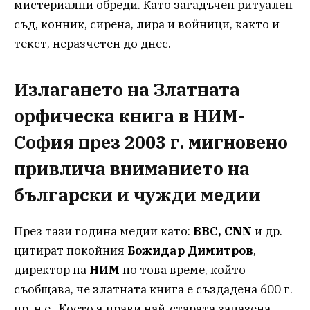
мистериални обреди. Като загадъчен ритуален
съд, конник, сирена, лира и войници, както и
текст, неразчетен до днес.
Излагането на Златната
орфическа книга в НИМ-
София през 2003 г. мигновено
привлича вниманието на
български и чужди медии
През тази година медии като:
BBC, CNN
и др.
цитират покойния
Божидар Димитров
,
директор на
НИМ
по това време, който
съобщава, че златната книга е създадена 600 г.
пр. н.е.. Което я прави най-старата запазена