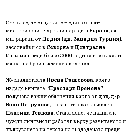
Смята се, че етруските – един от най-
мистериозните древни народи в
Европа
, са
мигрирали от
Лидия (дн. Западна Турция)
,
заселвайки се в
Северна
и
Централна
Италия
преди близо 3000 години и оставили
малко на брой писмени сведения.
Журналистката
Ирена Григорова
, която
издаде книгата
“Прастари Времена”
получава важни обяснения както от
доц.д-р
Бони Петрунова
, така и от археоложката
Павлина Тевлова
. Стана ясно, че наши, а и
чужди лингвисти работят върху разчитането и
тълкуването на текста на създадената преди