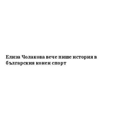
Елиза Чолакова вече пише история в
българския конен спорт