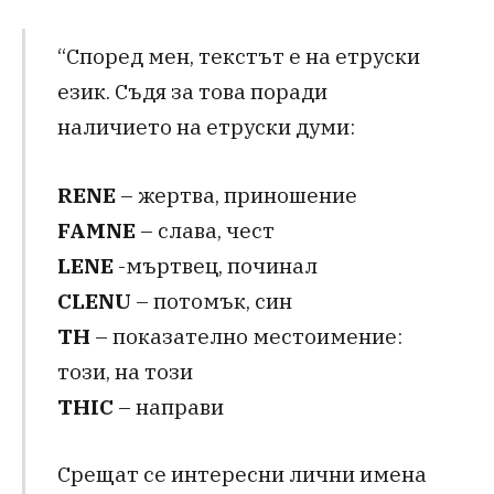
“Според мен, текстът е на етруски
език. Съдя за това поради
наличието на етруски думи:
RENE
– жертва, приношение
FAMNЕ
– слава, чест
LENE
-мъртвец, починал
CLENU
– потомък, син
TH
– показателно местоимение:
този, на този
THIC
– направи
Срещат се интересни лични имена