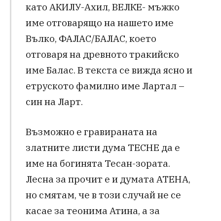
като АКИЛУ-Ахил, ВЕЛКЕ- мъжко
име отговарящо на нашето име
Вълко, ФАЛАС/БАЛАС, което
отговаря на древното тракийско
име Балас. В текста се вижда ясно и
етруското фамилно име Лартал –
син на Ларт.
Възможно е гравираната на
златните листи дума ТЕСНЕ да е
име на богинята Тесан-зората.
Лесна за прочит е и думата АТЕНА,
но смятам, че в този случай не се
касае за теонима Атина, а за