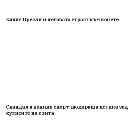
Елвис Пресли и неговата страст към конете
Скандал в конния спорт: шокираща истина зад
кулисите на елита