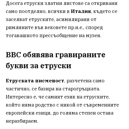
Досега етруски златни листове са откривани
само поотделно, всички в
Италия
, където се
заселват етруските, асимилирани от
римляните във вековете пр.н.е., според
тогавашното прессъобщение на музея.
BBC обявява гравираните
букви за етруски
Етруската писменост
, разчетена само
частично, се базира на старогръцката.
Интересно е, че самият език на етруските,
който няма родство с никой от съвременните
европейски езици, до голяма степен остава
неразбираем.