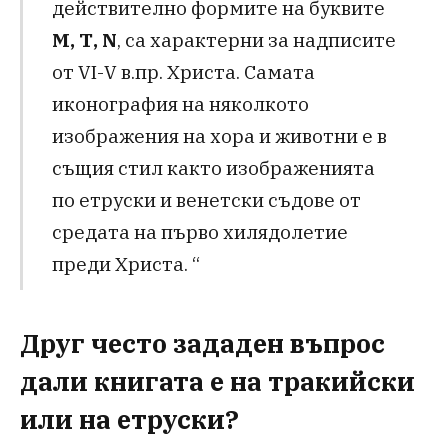
действително формите на буквите
М, Т, N
, са характерни за надписите
от VI-V в.пр. Христа. Самата
иконография на няколкото
изображения на хора и животни е в
същия стил както изображенията
по етруски и венетски съдове от
средата на първо хилядолетие
преди Христа. “
Друг често зададен въпрос
дали книгата е на тракийски
или на етруски?