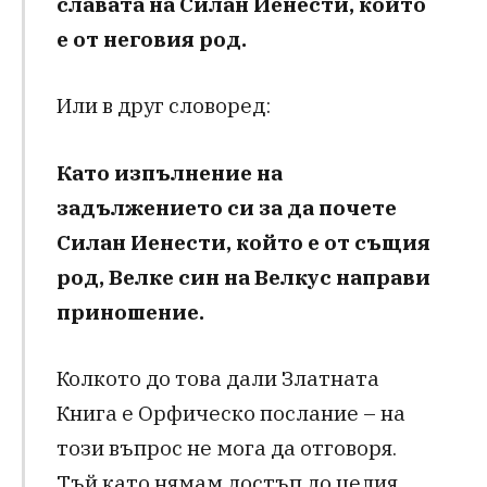
славата на Силан Иенести, който
е от неговия род.
Или в друг словоред:
Като изпълнение на
задължението си за да почете
Силан Иенести, който е от същия
род, Велке син на Велкус направи
приношение.
Колкото до това дали Златната
Книга е Орфическо послание – на
този въпрос не мога да отговоря.
Тъй като нямам достъп до целия