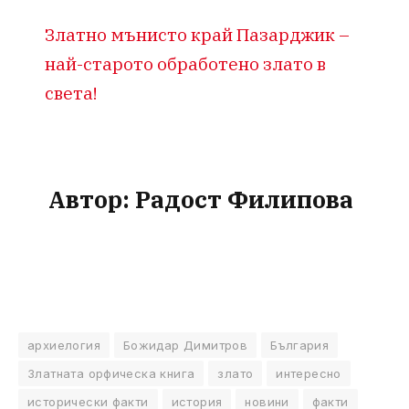
Златно мънисто край Пазарджик –
най-старото обработено злато в
света!
Автор:
Радост Филипова
архиелогия
Божидар Димитров
България
Златната орфическа книга
злато
интересно
исторически факти
история
новини
факти