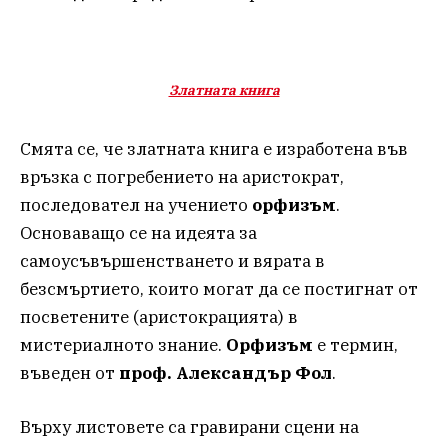
Златната книга
Смята се, че златната книга е изработена във
връзка с погребението на аристократ,
последовател на учението
орфизъм
.
Основаващо се на идеята за
самоусъвършенстването и вярата в
безсмъртието, които могат да се постигнат от
посветените (аристокрацията) в
мистериалното знание.
Орфизъм
е термин,
въведен от
проф. Александър Фол
.
Върху листовете са гравирани сцени на