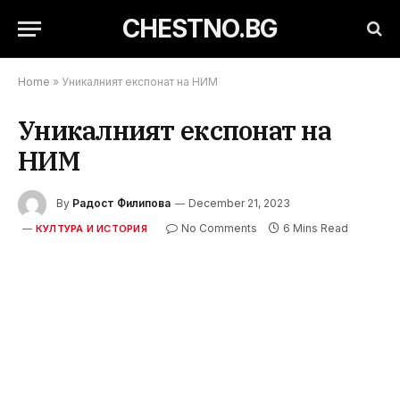
CHESTNO.BG
Home
»
Уникалният експонат на НИМ
Уникалният експонат на
НИМ
By
Радост Филипова
December 21, 2023
No Comments
6 Mins Read
КУЛТУРА И ИСТОРИЯ