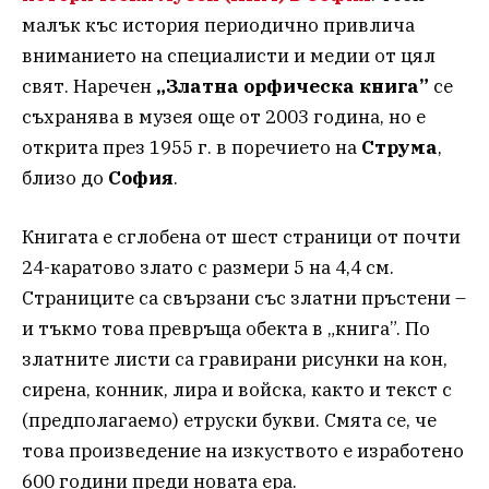
малък къс история периодично привлича
вниманието на специалисти и медии от цял
свят. Наречен
„Златна орфическа книга”
се
съхранява в музея още от 2003 година, но е
открита през 1955 г. в поречието на
Струма
,
близо до
София
.
Книгата е сглобена от шест страници от почти
24-каратово злато с размери 5 на 4,4 см.
Страниците са свързани със златни пръстени –
и тъкмо това превръща обекта в „книга”. По
златните листи са гравирани рисунки на кон,
сирена, конник, лира и войска, както и текст с
(предполагаемо) етруски букви. Смята се, че
това произведение на изкуството е изработено
600 години преди новата ера.