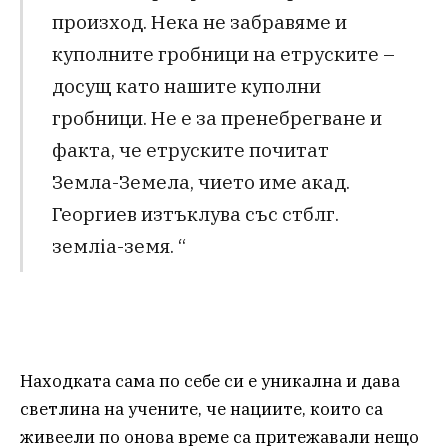
произход. Нека не забравяме и
куполните гробници на етруските –
досущ като нашите куполни
гробници. Не е за пренебрегване и
факта, че етруските почитат
Земла-Земела, чието име акад.
Георгиев изтъклува със стблг.
землiа-земя. “
Находката сама по себе си е уникална и дава
светлина на учените, че нациите, които са
живеели по онова време са притежавали нещо