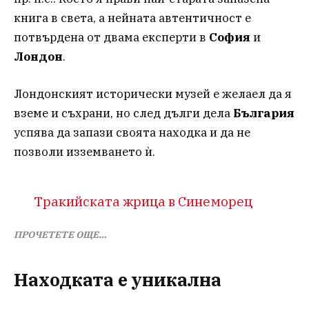
книга в света, а нейната автентичност е
потвърдена от двама експерти в
София
и
Лондон
.
Лондонският исторически музей е желаел да я
вземе и съхрани, но след дълги дела
България
успява да запази своята находка и да не
позволи изземването ѝ.
Тракийската жрица в Синеморец
ПРОЧЕТЕТЕ ОЩЕ…
Находката е уникална