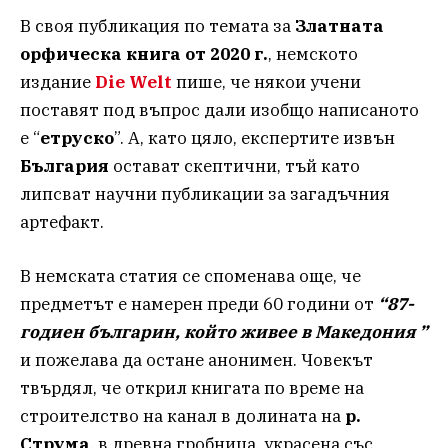
В своя публикация по темата за
Златната
орфическа книга от 2020 г.
, немското
издание
Die Welt
пише, че някои учени
поставят под въпрос дали изобщо написаното
е “
етруско
”. А, като цяло, експертите извън
България
остават скептични, тъй като
липсват научни публикации за загадъчния
артефакт.
В немската статия се споменава още, че
предметът е намерен преди 60 години от
“87-
годиен българин, който живее в Македония ”
и пожелава да остане анонимен. Човекът
твърдял, че открил книгата по време на
строителство на канал в долината на
р.
Струма
, в древна гробница, украсена със