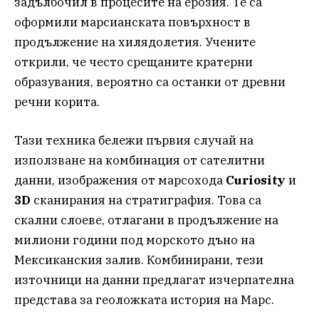
задълбочил в процесите на ерозия. Те са
оформили марсианската повърхност в
продължение на хилядолетия. Учените
открили, че често срещаните кратерни
образувания, вероятно са останки от древни
речни корита.
Тази техника бележи първия случай на
използване на комбинация от сателитни
данни, изображения от марсохода
Curiosity
и
3D
сканирания на стратиграфия. Това са
скални слоеве, отлагани в продължение на
милиони години под морското дъно на
Мексиканския залив. Комбинирани, тези
източници на данни предлагат изчерпателна
представа за геоложката история на Марс.