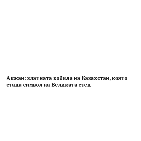
Акжан: златната кобила на Казахстан, която
стана символ на Великата степ