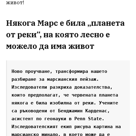
живот!
Някога Марс е била „планета
от реки“, на която лесно е
можело да има живот
Ново проучване, трансформира нашето 
разбиране за марсианския пейзаж. 
Изследователи разкриха доказателства, 
които предполагат, че червената планета 
някога е била изобилна от реки. Учените 
са ръководени от Бенджамин Карденас, 
асистент по геонауки в Penn State. 
Изследователският екип рисува картина на 
марсианско минало, в което може да е 