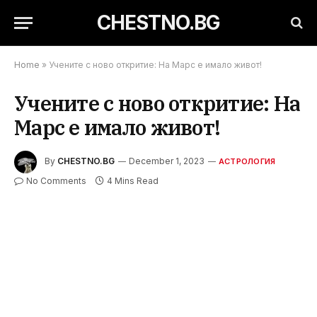
CHESTNO.BG
Home
»
Учените с ново откритие: На Марс е имало живот!
Учените с ново откритие: На
Марс е имало живот!
By
CHESTNO.BG
December 1, 2023
АСТРОЛОГИЯ
No Comments
4 Mins Read