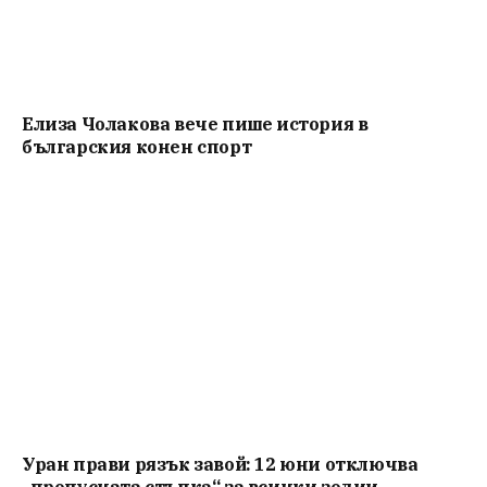
Елиза Чолакова вече пише история в
българския конен спорт
Уран прави рязък завой: 12 юни отключва