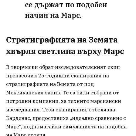
се държат по подобен
начин на Марс.
Стратиграфията на Земята
хвърля светлина върху Марс
В творчески обрат изследователският екип
пренасочил 25-годишни сканирания на
стратиграфията на Земята от под
Мексиканския залив. Те са били събрани от
петролни компании, за техните марсиански
изследвания. Тези сканирания, отбелязва
Карденас, предоставиха „идеално сравнение с
Марс“, подпомагайки симулацията на подобна
на Марс ерозия.