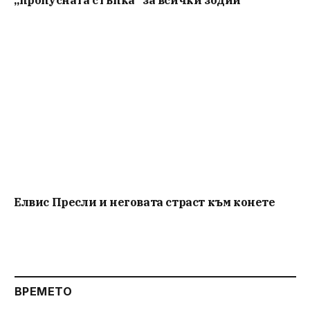
„пропусната стъпка“ за всички зодии
Елвис Пресли и неговата страст към конете
ВРЕМЕТО