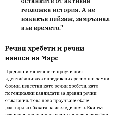
останките от активна
геоложка история. А не
някакъв пейзаж, замръзнал
във времето.”
Речни хребети и речни
наноси на Марс
Предишни марсиански проучвания
идентифицираха определени ерозионни земни
форми, известни като речни хребети, като
потенциални кандидати за древни речни
отлагания. Това ново проучване обаче
разширява обхвата на изследването. Екипът
разпозна признаци на речни наноси в релефни