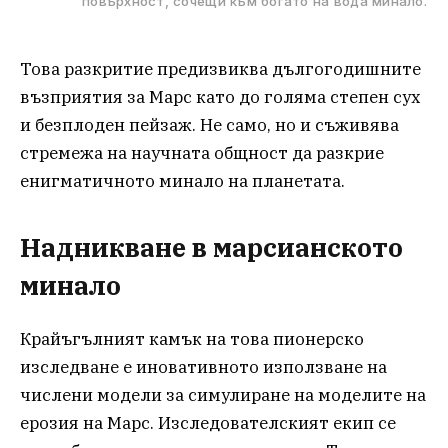
повърхност, сочещи към богато на вода минало.
Това разкритие предизвиква дългогодишните
възприятия за Марс като до голяма степен сух
и безплоден пейзаж. Не само, но и съживява
стремежа на научната общност да разкрие
енигматичното минало на планетата.
Надникване в марсианското
минало
Крайъгълният камък на това пионерско
изследване е иновативното използване на
числени модели за симулиране на моделите на
ерозия на Марс. Изследователският екип се