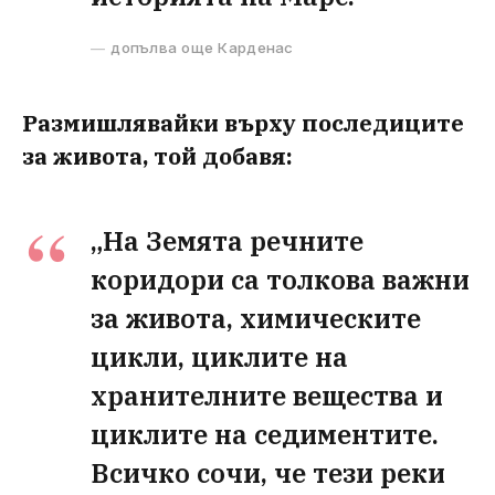
допълва още Карденас
Размишлявайки върху последиците
за живота, той добавя:
„На Земята речните
коридори са толкова важни
за живота, химическите
цикли, циклите на
хранителните вещества и
циклите на седиментите.
Всичко сочи, че тези реки