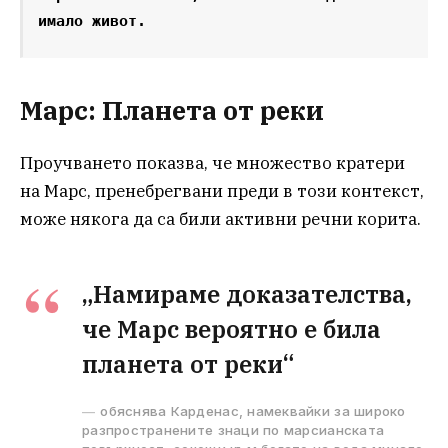
имало живот.
Марс: Планета от реки
Проучването показва, че множество кратери
на Марс, пренебрегвани преди в този контекст,
може някога да са били активни речни корита.
„Намираме доказателства,
че Марс вероятно е била
планета от реки“
обяснява Карденас, намеквайки за широко
разпространените знаци по марсианската