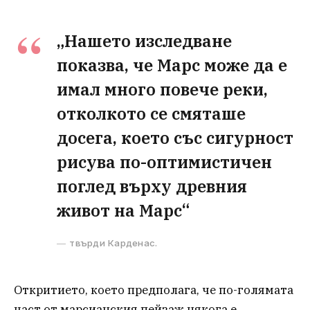
„Нашето изследване
показва, че Марс може да е
имал много повече реки,
отколкото се смяташе
досега, което със сигурност
рисува по-оптимистичен
поглед върху древния
живот на Марс“
твърди Карденас.
Откритието, което предполага, че по-голямата
част от марсианския пейзаж някога е