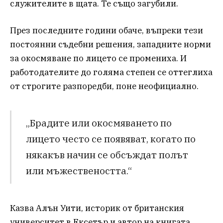
служителите в щата. Те също загубили.
През последните години обаче, въпреки тези
постоянни съдебни решения, западните норми
за окосмяване по лицето се промениха. И
работодателите до голяма степен се оттеглиха
от строгите разпоредби, поне неофициално.
„Брадите или окосмяването по
лицето често се появяват, когато по
някакъв начин се обсъждат полът
или мъжествеността.“
Казва Алън Уити, историк от британския
университет в Ексетър и автор на книгата