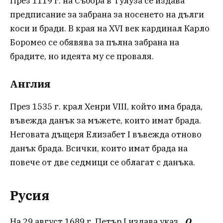
През 1119 г. на Събора в Тулуза се издава
предписание за забрана за носенето на дълги
коси и бради. В края на XVI век кардинал Карло
Боромео се обявява за пълна забрана на
брадите, но идеята му се проваля.
Англия
През 1535 г. крал Хенри VIII, който има брада,
въвежда данък за мъжете, които имат брада.
Неговата дъщеря Елизабет I въвежда отново
данък брада. Всички, които имат брада на
повече от две седмици се облагат с данъка.
Русия
На 29 август 1689 г. Петър I издава указ
„О