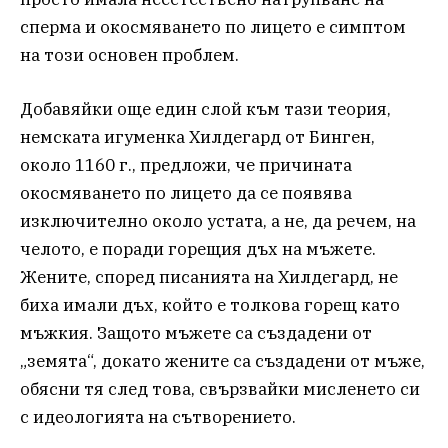
сперма и окосмяването по лицето е симптом
на този основен проблем.
Добавяйки още един слой към тази теория,
немската игуменка Хилдегард от Бинген,
около 1160 г., предложи, че причината
окосмяването по лицето да се появява
изключително около устата, а не, да речем, на
челото, е поради горещия дъх на мъжете.
Жените, според писанията на Хилдегард, не
биха имали дъх, който е толкова горещ като
мъжкия. Защото мъжете са създадени от
„земята“, докато жените са създадени от мъже,
обясни тя след това, свързвайки мисленето си
с идеологията на сътворението.