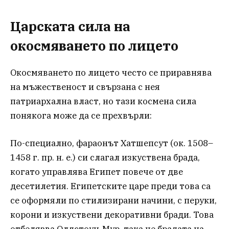
Царската сила на
окосмяването по лицето
Окосмяването по лицето често се приравнява
на мъжественост и свързана с нея
патриархална власт, но тази космена сила
понякога може да се прехвърли:
По-специално, фараонът Хатшепсут (ок. 1508–
1458 г. пр. н. е.) си слагал изкуствена брада,
когато управлява Египет повече от две
десетилетия. Египетските царе преди това са
се оформяли по стилизирани начини, с перуки,
корони и изкуствени декоративни бради. Това