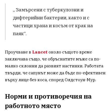
„ Замърсени с туберкулозни и
дифтерийни бактерии, както и с
частици храна и косъм от крак на
паяк“.
Проучване в
Lancet
около същото време
заключава също, че обръснатите мъже са по-
малко склонни да развият настинки. Работата
твърди, че сапунът може да бъде по-ефективен
върху лице без коса, според Олдстоун-Мур.
Норми и противоречия на
работното място