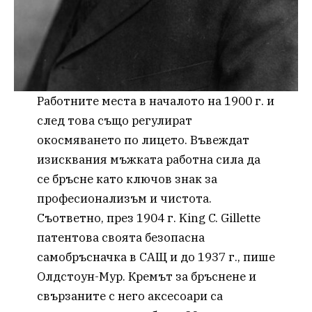
Работните места в началото на 1900 г. и
след това също регулират
окосмяването по лицето. Въвеждат
изисквания мъжката работна сила да
се бръсне като ключов знак за
професионализъм и чистота.
Съответно, през 1904 г. King C. Gillette
патентова своята безопасна
самобръсначка в САЩ и до 1937 г., пише
Олдстоун-Мур. Кремът за бръснене и
свързаните с него аксесоари са