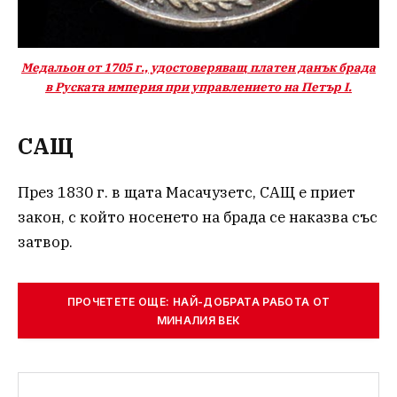
Медальон от 1705 г., удостоверяващ платен данък брада
в Руската империя при управлението на Петър I.
САЩ
През 1830 г. в щата Масачузетс, САЩ е приет
закон, с който носенето на брада се наказва със
затвор.
ПРОЧЕТЕТЕ ОЩЕ: НАЙ-ДОБРАТА РАБОТА ОТ
МИНАЛИЯ ВЕК