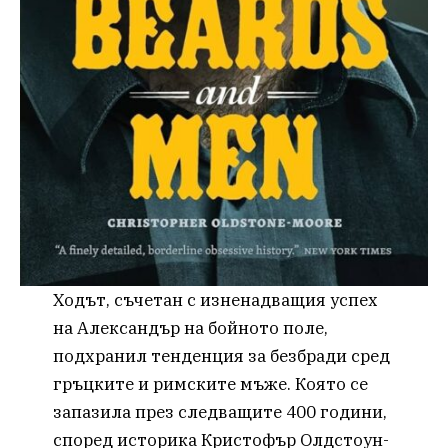
Ходът, съчетан с изненадващия успех
на Александър на бойното поле,
подхранил тенденция за безбради сред
гръцките и римските мъже. Която се
запазила през следващите 400 години,
според историка Кристофър Олдстоун-