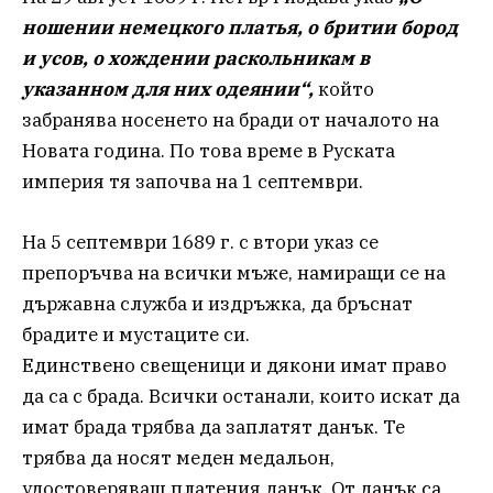
ношении немецкого платья, о бритии бород
и усов, о хождении раскольникам в
указанном для них одеянии“,
който
забранява носенето на бради от началото на
Новата година. По това време в Руската
империя тя започва на 1 септември.
На 5 септември 1689 г. с втори указ се
препоръчва на всички мъже, намиращи се на
държавна служба и издръжка, да бръснат
брадите и мустаците си.
Единствено свещеници и дякони имат право
да са с брада. Всички останали, които искат да
имат брада трябва да заплатят данък. Те
трябва да носят меден медальон,
удостоверяващ платения данък. От данък са