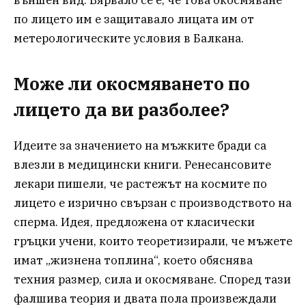
по лицето им е защитавало лицата им от
метерологическите условия в Балкана.
Може ли окосмяването по
лицето да ви разболее?
Идеите за значението на мъжките бради са
влезли в медицински книги. Ренесансовите
лекари пишели, че растежът на космите по
лицето е изрично свързан с производството на
сперма. Идея, предложена от класически
гръцки учени, които теоретизирали, че мъжете
имат „жизнена топлина“, което обяснява
техния размер, сила и окосмяване. Според тази
фалшива теория и двата пола произвеждали