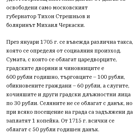
освободени само московският
губернатор Тихон Стрешньов и
боляринът Михаил Черкаски.
През януари 1705 г. се въвежда различна такса,
която се определя от социалния произход.
Сумата, с която се облагат царедворците,
градските дворяни и чиновниците е
600 рубли годишно, търговците – 100 рубли,
обикновените граждани – 60 рубли, а слугите,
кочияшите и други градски длъжностни лица
по 30 рубли. Селяните не се облагат с данък, но
при всяко посещение на града са задължени да
заплатят 1 копейка. От 1715 г. всички се
облагат с 50 рубли годишен данък.