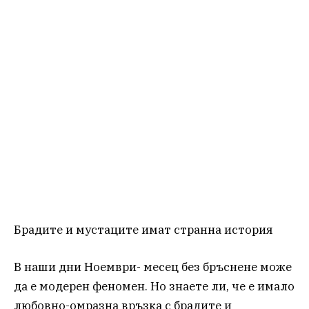
Брадите и мустаците имат странна история
В наши дни Ноември- месец без бръснене може
да е модерен феномен. Но знаете ли, че е имало
любовно-омразна връзка с брадите и