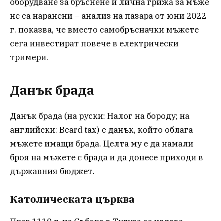
оборудване за бръснене и лична грижа за мъже
не са наранени – анализ на пазара от юни 2022
г. показва, че вместо самобръсначки мъжете
сега инвестират повече в електрически
тримери.
Данък брада
Данък брада (на руски: Налог на бороду; на
английски: Beard tax) е данък, който облага
мъжете имащи брада. Целта му е да намали
броя на мъжете с брада и да донесе приходи в
държавния бюджет.
Католическата църква