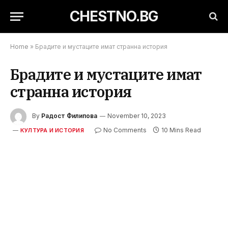
CHESTNO.BG
Home
»
Брадите и мустаците имат странна история
Брадите и мустаците имат
странна история
By
Радост Филипова
November 10, 2023
No Comments
10 Mins Read
КУЛТУРА И ИСТОРИЯ