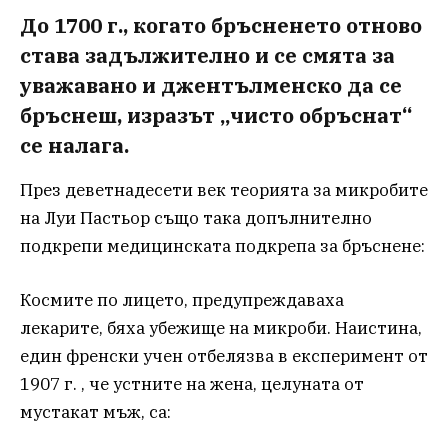
До 1700 г., когато бръсненето отново
става задължително и се смята за
уважавано и джентълменско да се
бръснеш, изразът „чисто обръснат“
се налага.
През деветнадесети век теорията за микробите
на Луи Пастьор също така допълнително
подкрепи медицинската подкрепа за бръснене:
Космите по лицето, предупреждаваха
лекарите, бяха убежище на микроби. Наистина,
един френски учен отбелязва в експеримент от
1907 г. , че устните на жена, целуната от
мустакат мъж, са: