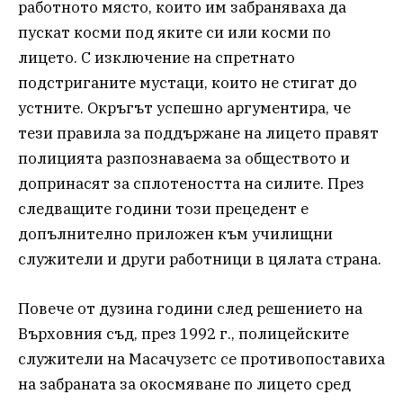
работното място, които им забраняваха да
пускат косми под яките си или косми по
лицето. С изключение на спретнато
подстриганите мустаци, които не стигат до
устните. Окръгът успешно аргументира, че
тези правила за поддържане на лицето правят
полицията разпознаваема за обществото и
допринасят за сплотеността на силите. През
следващите години този прецедент е
допълнително приложен към училищни
служители и други работници в цялата страна.
Повече от дузина години след решението на
Върховния съд, през 1992 г., полицейските
служители на Масачузетс се противопоставиха
на забраната за окосмяване по лицето сред