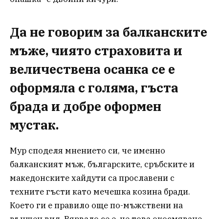
Да не говорим за балканските
мъже, чиято страховита и
величествена осанка се е
оформяла с голяма, гъста
брада и добре оформен
мустак.
Мур споделя мнението си, че именно
балканският мъж, българските, сръбските и
македонските хайдути са прославени с
техните гъсти като мечешка козина бради.
Което ги е правило още по-мъжствени на
външен вид. Вярвало се е, че това окосмяване