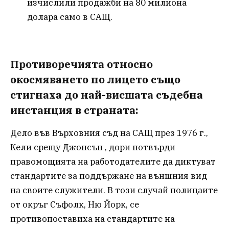
изчислили продажби на 80 милиона
долара само в САЩ.
Противоречията относно
окосмяването по лицето също
стигнаха до най-висшата съдебна
инстанция в страната:
Дело във Върховния съд на САЩ през 1976 г.,
Кели срещу Джонсън , дори потвърди
правомощията на работодателите да диктуват
стандартите за поддържане на външния вид
на своите служители. В този случай полицаите
от окръг Съфолк, Ню Йорк, се
противопоставиха на стандартите на