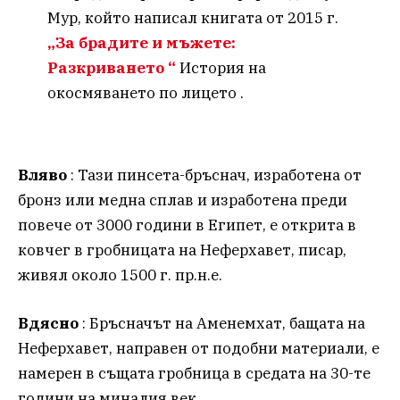
Мур, който написал книгата от 2015 г.
„За брадите и мъжете:
Разкриването “
История на
окосмяването по лицето .
Вляво
: Тази пинсета-бръснач, изработена от
бронз или медна сплав и изработена преди
повече от 3000 години в Египет, е открита в
ковчег в гробницата на Неферхавет, писар,
живял около 1500 г. пр.н.е.
Вдясно
: Бръсначът на Аменемхат, бащата на
Неферхавет, направен от подобни материали, е
намерен в същата гробница в средата на 30-те
години на миналия век.