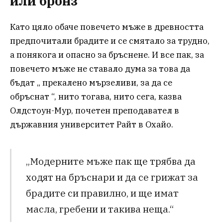
или бронз
Като цяло обаче повечето мъже в древността
предпочитали брадите и се смятало за трудно,
а понякога и опасно за бръснене. И все пак, за
повечето мъже не ставало дума за това да
бъдат „ прекалено мързеливи, за да се
обръснат “, нито тогава, нито сега, казва
Олдстоун-Мур, почетен преподавател в
държавния университет Райт в Охайо.
„Модерните мъже пак ще трябва да
ходят на бръснари и да се грижат за
брадите си правилно, и ще имат
масла, гребени и такива неща.“