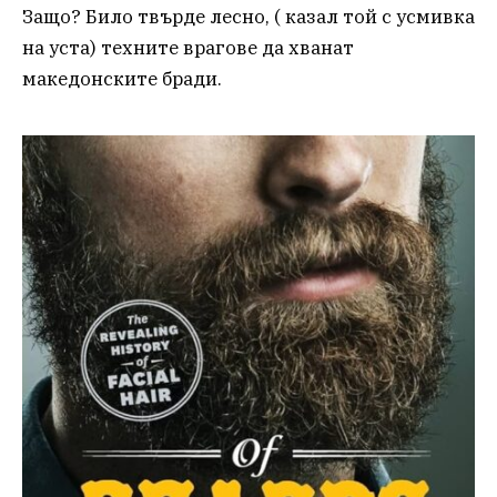
Защо? Било твърде лесно, ( казал той с усмивка
на уста) техните врагове да хванат
македонските бради.