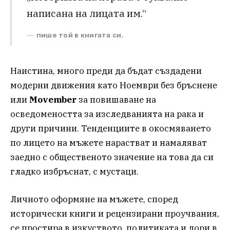
написана на лицата им.“
пише той в книгата си.
Наистина, много преди да бъдат създадени
модерни движения като Ноември без бръснене
или
Movember
за повишаване на
осведомеността за изследванията на рака и
други причини. Тенденциите в окосмяването
по лицето на мъжете нарастват и намаляват
заедно с общественото значение на това да си
гладко избръснат, с мустаци.
Личното оформяне на мъжете, според
исторически книги и рецензирани проучвания,
се простира в изкуството, политиката и дори в