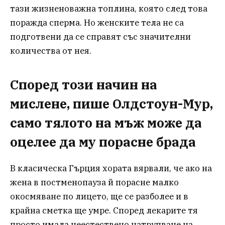
тази жизненоважна топлина, която след това
поражда сперма. Но женските тела не са
подготвени да се справят със значителни
количества от нея.
Според този начин на
мислене, пише Олдстоун-Мур,
само тялото на мъж може да
оцелее да му порасне брада
В класическа Гърция хората вярвали, че ако на
жена в постменопауза й порасне малко
окосмяване по лицето, ще се разболее и в
крайна сметка ще умре. Според лекарите тя
просто имала неестествено натрупване на