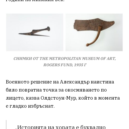
СНИМКИ ОТ THE METROPOLITAN MUSEUM OF ART,
ROGERS FUND, 1935 Г
Военното решение на Александър наистина
било повратна точка за окосмяването по
лицето, казва Олдстоун-Мур, който в момента
е гладко избръснат.
„Историята на хората е буквално