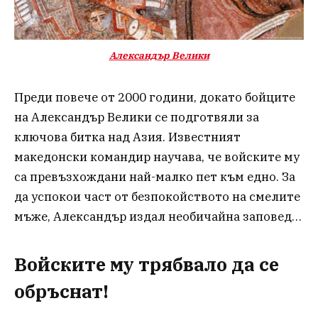
Александър Велики
Преди повече от 2000 години, докато бойците
на Александър Велики се подготвяли за
ключова битка над Азия. Известният
македонски командир научава, че войските му
са превъзхождани най-малко пет към едно. За
да успокои част от безпокойството на смелите
мъже, Александър издал необичайна заповед…
Войските му трябвало да се
обръснат!