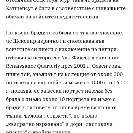
отбелязва Олдстоун-Мур, така че брадата на
Хатшепсут е била в съответствие с шивашките
обичаи на нейните предшественици.
По-късно брадите са били от такова значение,
че Шекспир изрично ги споменава във
всичките си пиеси с изключение на четири,
отбелязва историкът Уил Фишър в списание
Renaissance Quarterly през 2001 г. Освен това,
пише той, анализът на колекция от около 300
портрета на европейски мъже от 1500 г. и 1600
г. показва, че за всеки портрет на мъж без
брада е имало около 10 портрета на мъже с
бради. Стиловете от онова време включват
тънки, ъглови „ стилети “, по-пълно
„квадратно изрязване“ и дори „лястовича
опашка“ с двойни кичури.