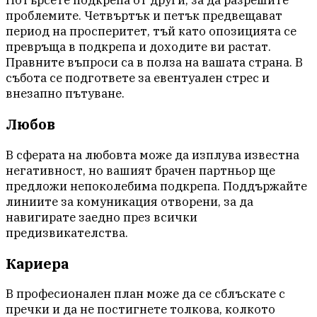
проблемите. Четвъртък и петък предвещават
период на просперитет, тъй като опозицията се
превръща в подкрепа и доходите ви растат.
Правните въпроси са в полза на вашата страна. В
събота се подгответе за евентуален стрес и
внезапно пътуване.
Любов
В сферата на любовта може да изплува известна
негативност, но вашият брачен партньор ще
предложи непоколебима подкрепа. Поддържайте
линиите за комуникация отворени, за да
навигирате заедно през всички
предизвикателства.
Кариера
В професионален план може да се сблъскате с
пречки и да не постигнете толкова, колкото