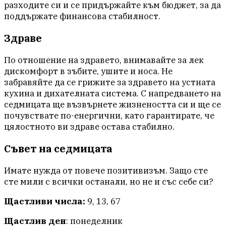
разходите си и се придържайте към бюджет, за да
поддържате финансова стабилност.
Здраве
По отношение на здравето, внимавайте за лек
дискомфорт в зъбите, ушите и носа. Не
забравяйте да се грижите за здравето на устната
кухина и дихателната система. С напредването на
седмицата ще възвърнете жизнеността си и ще се
почувствате по-енергични, като гарантирате, че
цялостното ви здраве остава стабилно.
Съвет на седмицата
Имате нужда от повече позитивизъм. Защо сте
сте мили с всички останали, но не и със себе си?
Щастливи числа:
9, 13, 67
Щастлив ден
: понеделник