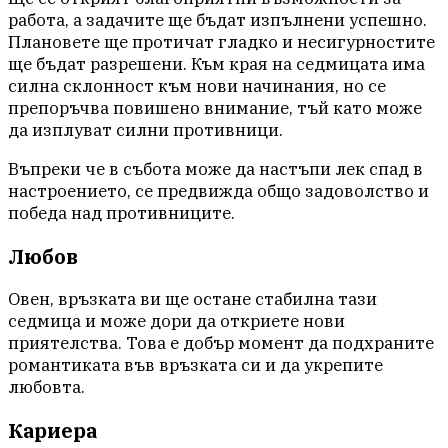
работа, а задачите ще бъдат изпълнени успешно.
Плановете ще протичат гладко и несигурностите
ще бъдат разрешени. Към края на седмицата има
силна склонност към нови начинания, но се
препоръчва повишено внимание, тъй като може
да изплуват силни противници.
Въпреки че в събота може да настъпи лек спад в
настроението, се предвижда общо задоволство и
победа над противниците.
Любов
Овен, връзката ви ще остане стабилна тази
седмица и може дори да откриете нови
приятелства. Това е добър момент да подхраните
романтиката във връзката си и да укрепите
любовта.
Кариера