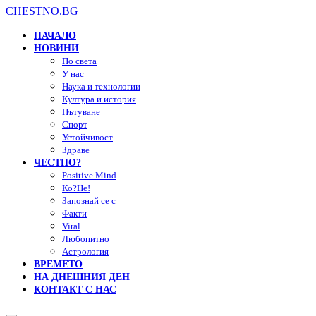
CHESTNO.BG
НАЧАЛО
НОВИНИ
По света
У нас
Наука и технологии
Култура и история
Пътуване
Спорт
Устойчивост
Здраве
ЧЕСТНО?
Positive Mind
Ко?Не!
Запознай се с
Факти
Viral
Любопитно
Астрология
ВРЕМЕТО
НА ДНЕШНИЯ ДЕН
КОНТАКТ С НАС