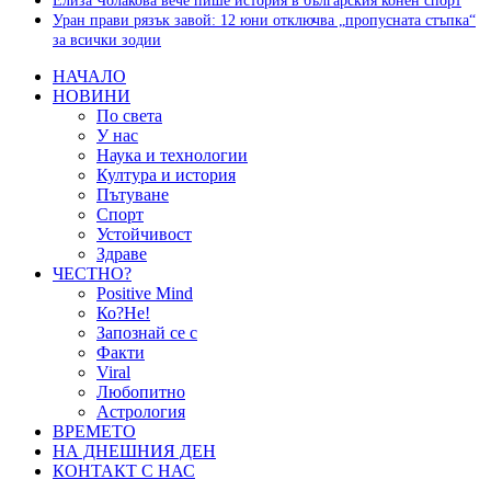
Елиза Чолакова вече пише история в българския конен спорт
Уран прави рязък завой: 12 юни отключва „пропусната стъпка“
за всички зодии
НАЧАЛО
НОВИНИ
По света
У нас
Наука и технологии
Култура и история
Пътуване
Спорт
Устойчивост
Здраве
ЧЕСТНО?
Positive Mind
Ко?Не!
Запознай се с
Факти
Viral
Любопитно
Астрология
ВРЕМЕТО
НА ДНЕШНИЯ ДЕН
КОНТАКТ С НАС