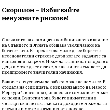
Скорпион – Избягвайте
ненужните рискове!
С началото на седмицата комбинираното влияние
на Слънцето и Луната обещава увеличаване на
богатството. Въпреки това може да се борите с
неоснователни страхове дори когато задачите са
изпълнени навреме. Може да възникнат спорове с
деца и може да се окаже, че ви липсва смелост да
предприемете значителни начинания.
Вашият ентусиазъм за работа може да намалее. В
средата на седмицата, с изравняването на Марс и
Меркурий, внезапна финансова възможност може
се появи. Въпреки това бъдете внимателни в
четвъртък и петък, тъй като доходите може да са
оскъдни и може да възникнат спорове.