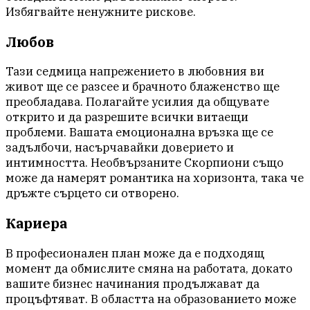
Избягвайте ненужните рискове.
Любов
Тази седмица напрежението в любовния ви
живот ще се разсее и брачното блаженство ще
преобладава. Полагайте усилия да общувате
открито и да разрешите всички витаещи
проблеми. Вашата емоционална връзка ще се
задълбочи, насърчавайки доверието и
интимността. Необвързаните Скорпиони също
може да намерят романтика на хоризонта, така че
дръжте сърцето си отворено.
Кариера
В професионален план може да е подходящ
момент да обмислите смяна на работата, докато
вашите бизнес начинания продължават да
процъфтяват. В областта на образованието може