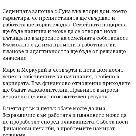
Седмицата започва с Луна във втори дом, което
гарантира, че препятствията ще свършат и
работата ще върви гладко. Семейната подкрепа
ще бъде налична и може да се отворят нови
пътища по въпросите на семейната собственост.
Възможно е да има промени в работните ви
планове и адаптивността ще бъде от решаващо
значение.
Марс и Меркурий в четвърти и пети дом носят
успех в собствените ви начинания, особено в
кариерата. Във финансово отношение приходите
ще бъдат задоволителни. Правните въпроси
вероятно ще имат положителен резултат.
В четвъртък и петък обаче може да има
безразличие към работата и плановете може да
не проработят според очакванията. Събота носи
финансови печалби, а проблемите намират
решения.