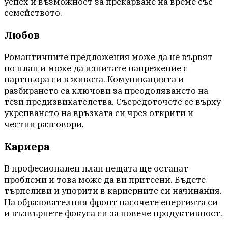
успех и възможност за прекарване на време със
семейството.
Любов
Романтичните предложения може да не вървят
по план и може да изпитате напрежение с
партньора си в живота. Комуникацията и
разбирането са ключови за преодоляването на
тези предизвикателства. Съсредоточете се върху
укрепването на връзката си чрез открити и
честни разговори.
Кариера
В професионален план нещата ще останат
проблеми и това може да ви притесни. Бъдете
търпеливи и упорити в кариерните си начинания.
На образователния фронт насочете енергията си
и възвърнете фокуса си за повече продуктивност.