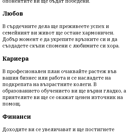
опонентите ви ще бъдат победени.
Любов
В сърдечните дела ще преживеете успех и
семейният ви живот ще остане хармоничен.
Добър момент е да укрепите връзките си и да
създадете скъпи спомени с любимите си хора.
Кариера
В професионален план очаквайте растеж във
вашия бизнес или работа и се насладете на
подкрепата на възрастните колеги. В
образованието обучението ви ще върви гладко, а
приятелите ви ще се окажат ценен източник на
помощ.
Финанси
Доходите ви се увеличават и ще постигнете