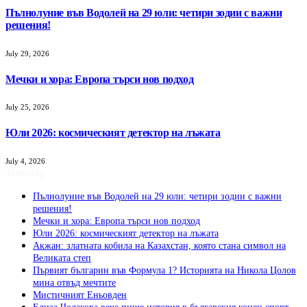
Пълнолуние във Водолей на 29 юли: четири зодии с важни
решения!
July 29, 2026
Мечки и хора: Европа търси нов подход
July 25, 2026
Юли 2026: космическият детектор на лъжата
July 4, 2026
Trending
Пълнолуние във Водолей на 29 юли: четири зодии с важни
решения!
Мечки и хора: Европа търси нов подход
Юли 2026: космическият детектор на лъжата
Акжан: златната кобила на Казахстан, която стана символ на
Великата степ
Първият българин във Формула 1? Историята на Никола Цолов
мина отвъд мечтите
Мистичният Eньовден