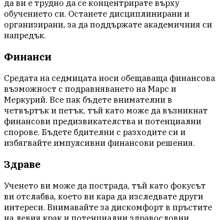
да ви е трудно да се концентрирате върху
обучението си. Останете дисциплинирани и
организирани, за да поддържате академичния си
напредък.
Финанси
Средата на седмицата носи обещаваща финансова
възможност с подравняването на Марс и
Меркурий. Все пак бъдете внимателни в
четвъртък и петък, тъй като може да възникнат
финансови предизвикателства и потенциални
спорове. Бъдете бдителни с разходите си и
избягвайте импулсивни финансови решения.
Здраве
Ученето ви може да пострада, тъй като фокусът
ви отслабва, което ви кара да изследвате други
интереси. Внимавайте за дискомфорт в пръстите
на левия крак и потенциални здравословни