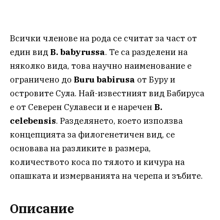
Всички членове на рода се считат за част от
един вид
B. babyrussa
. Те са разделени на
няколко вида, това научно наименование е
ограничено до
Buru babirusa
от Буру и
островите Сула. Най-известният вид Бабируса
е от Северен Сулавеси и е наречен
B.
celebensis
. Разделянето, което използва
концепцията за филогенетичен вид, се
основава на разликите в размера,
количеството коса по тялото и кичура на
опашката и измерванията на черепа и зъбите.
Описание