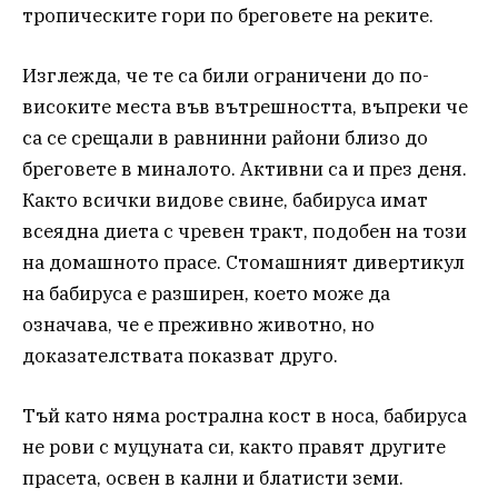
тропическите гори по бреговете на реките.
Изглежда, че те са били ограничени до по-
високите места във вътрешността, въпреки че
са се срещали в равнинни райони близо до
бреговете в миналото. Активни са и през деня.
Както всички видове свине, бабируса имат
всеядна диета с чревен тракт, подобен на този
на домашното прасе. Стомашният дивертикул
на бабируса е разширен, което може да
означава, че е преживно животно, но
доказателствата показват друго.
Тъй като няма рострална кост в носа, бабируса
не рови с муцуната си, както правят другите
прасета, освен в кални и блатисти земи.