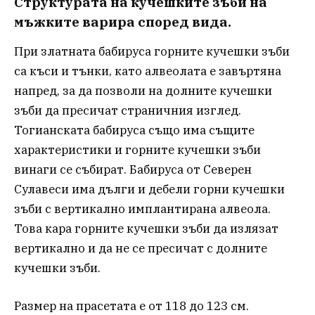
Структурата на кучешките зъби на
мъжките варира според вида.
При златната бабируса горните кучешки зъби
са къси и тънки, като алвеолата е завъртяна
напред, за да позволи на долните кучешки
зъби да пресичат страничния изглед.
Тогианската бабируса също има същите
характеристики и горните кучешки зъби
винаги се събират. Бабируса от Северен
Сулавеси има дълги и дебели горни кучешки
зъби с вертикално имплантирана алвеола.
Това кара горните кучешки зъби да излязат
вертикално и да не се пресичат с долните
кучешки зъби.
Размер на прасетата е от 118 до 123 см.