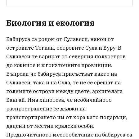
Биология и екология
Бабируса са родом от Сулавеси, някои от
островите Тогиан, островите Сула и Буру. В
Сулавеси те варират от северния полуостров
до южните и югоизточните провинции.
Въпреки че бабируса присъстват както на
Сулавеси, така и на Сула, те не се срещат на
големите острови между двете, архипелага
Бангай. Има хипотеза, че необичайното
разпространение се дължи на
транспортирането им от хора като подаръци,
дадени от местни кралски особи.
Предпочитаното местообитание на бабируса са