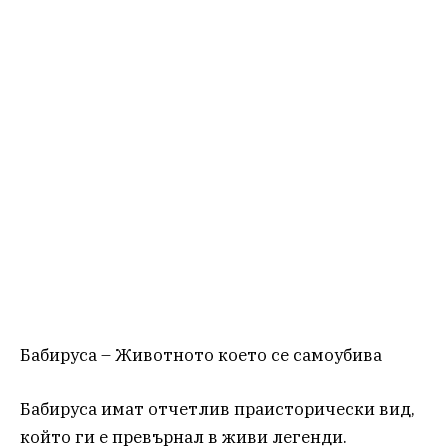
Бабируса – Животното което се самоубива
Бабируса имат отчетлив праисторически вид,
който ги е превърнал в живи легенди.