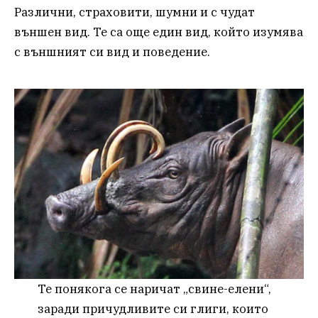
Различни, страховити, шумни и с чудат
външен вид. Те са още един вид, който изумява
с външният си вид и поведение.
Те понякога се наричат ​​„свине-елени“,
заради причудливите си глиги, които