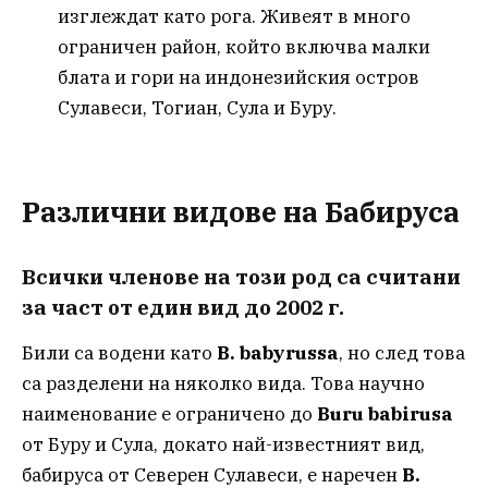
изглеждат като рога. Живеят в много
ограничен район, който включва малки
блата и гори на индонезийския остров
Сулавеси, Тогиан, Сула и Буру.
Различни видове на Бабируса
Всички членове на този род са считани
за част от един вид до 2002 г.
Били са водени като
B. babyrussa
, но след това
са разделени на няколко вида. Това научно
наименование е ограничено до
Buru babirusa
от Буру и Сула, докато най-известният вид,
бабируса от Северен Сулавеси, е наречен
B.