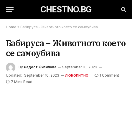
CHESTNO.BG
Home
»
Бабируса – Животното което се самоубива
Бабируса – Животното което
се самоубива
By
Радост Филипова
September 10, 2023
Updated:
September 10, 2023
1 Comment
ЛЮБОПИТНО
7 Mins Read