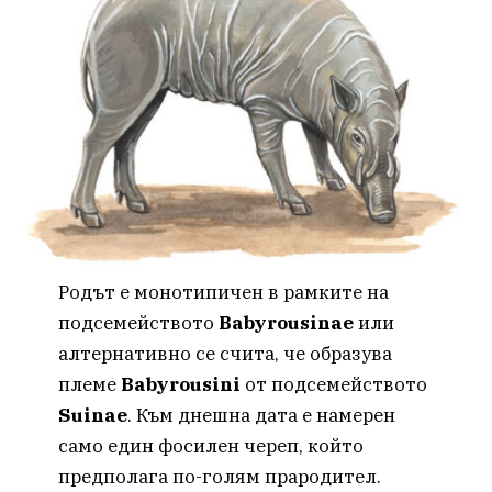
Родът е монотипичен в рамките на
подсемейството
Babyrousinae
или
алтернативно се счита, че образува
племе
Babyrousini
от подсемейството
Suinae
. Към днешна дата е намерен
само един фосилен череп, който
предполага по-голям прародител.