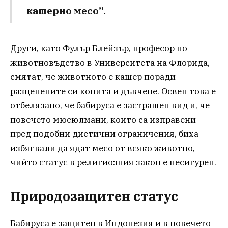
кашерно месо”.
Други, като Фулър Блейзър, професор по
животновъдство в Университета на Флорида,
смятат, че животното е кашер поради
разцепените си копита и дъвчене. Освен това е
отбелязано, че бабируса е застрашен вид и, че
повечето мюсюлмани, които са изправени
пред подобни диетични ограничения, биха
избягвали да ядат месо от всяко животно,
чийто статус в религиозния закон е несигурен.
Природозащитен статус
Бабируса е защитен в Индонезия и в повечето