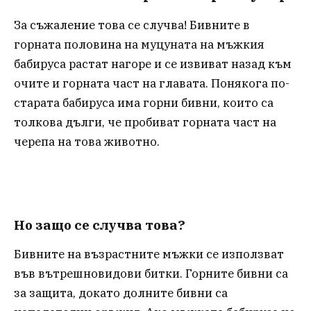
За съжаление това се случва! Бивните в
горната половина на муцуната на мъжкия
бабируса растат нагоре и се извиват назад към
очите и горната част на главата. Понякога по-
старата бабируса има горни бивни, които са
толкова дълги, че пробиват горната част на
черепа на това животно.
Но защо се случва това?
Бивните на възрастните мъжки се използват
във вътрешновидови битки. Горните бивни са
за защита, докато долните бивни са