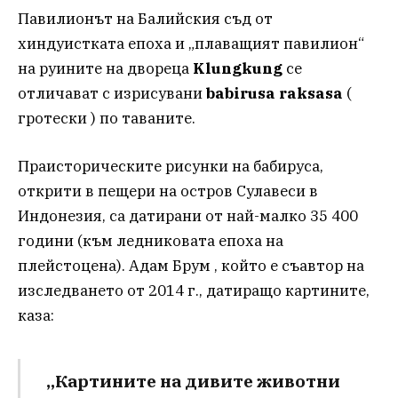
Павилионът на Балийския съд от
хиндуистката епоха и „плаващият павилион“
на руините на двореца
Klungkung
се
отличават с изрисувани
babirusa raksasa
(
гротески ) по таваните.
Праисторическите рисунки на бабируса,
открити в пещери на остров Сулавеси в
Индонезия, са датирани от най-малко 35 400
години (към ледниковата епоха на
плейстоцена). Адам Брум , който е съавтор на
изследването от 2014 г., датиращо картините,
каза:
„Картините на дивите животни