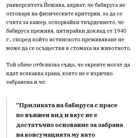
университета Йешива, вярват, че бабируса не
отговаря на физическите критерии, за да се
счита за кaшер, оспорвайки твърдението, че
бабируса преживя, цитирайки доклад от 1940
г., според който истинското преживяване не
може да се осъществи в стомаха на животното.
Той обаче отбелязва също, че евреите могат да
ядат всякаква храна, която не е изрично
забранена и че:
“Приликата на бабируса с прасе
по външен вид и вкус не е
достатъчно основание за забрана
на консумацията му като