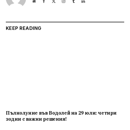
Website
Facebook
X
Instagram
Tumblr
LinkedIn
(Twitter)
KEEP READING
Пълнолуние във Водолей на 29 юли: четири
зодии с важни решения!