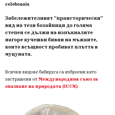
celebensis
.
Забележителният “праисторически”
вид на тези бозайници до голяма
степен се дължи на изпъкналите
нагоре кучешки бивни на мъжките,
които всъщност пробиват плътта в
муцуната.
Всички видове бабируса са изброени като
застрашени от
Международния съюз за
опазване на природата (IUCN)
.