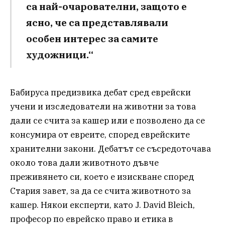
са най-очарователни, защото е
ясно, че са представлявали
особен интерес за самите
художници.“
Бабируса предизвика дебат сред еврейски
учени и изследователи на животни за това
дали се счита за кaшер или е позволено да се
консумира от евреите, според еврейските
хранителни закони. Дебатът се съсредоточава
около това дали животното дъвче
преживянето си, което е изискване според
Стария завет, за да се счита животното за
кaшер. Някои експерти, като J. David Bleich,
професор по еврейско право и етика в