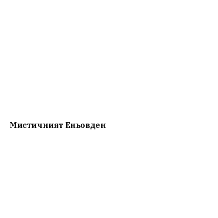
Мистичният Eньовден