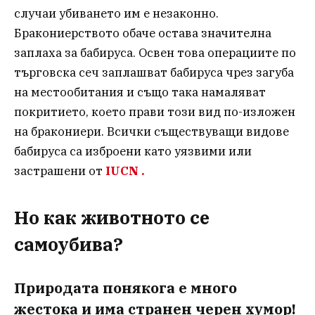
случаи убиването им е незаконно.
Бракониерството обаче остава значителна
заплаха за бабируса. Освен това операциите по
търговска сеч заплашват бабируса чрез загуба
на местообитания и също така намаляват
покритието, което прави този вид по-изложен
на бракониери. Всички съществуващи видове
бабируса са изброени като уязвими или
застрашени от
IUCN .
Но как животното се
самоубива?
Природата понякога е много
жестока и има странен черен хумор!