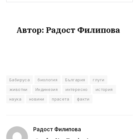
Автор:
Радост Филипова
Бабируса
биология
България
глуги
животни
Индинезия
интересно
история
наука
новини
прасета
факти
Радост Филипова