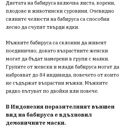
Диетата на бабируса включва листа, корени,
плодове и животински суровини. Очевидно
силните челюсти на бабируса са способни
лесно да счупят твърди ядки.
Мъжките бабируса са склонни да живеят
поединично, докато възрастните женски
могат да бъдат намерени в групи с малки.
Групите от женски и млади бабируса могат да
наброяват до 84 индивида, повечето от които
не съдържат възрастни мъжки. Мъжките
рядко пътуват по двойки или повече.
В Индонезия поразителният външен
вид на бабируса е вдъхновил
демоничните маски.