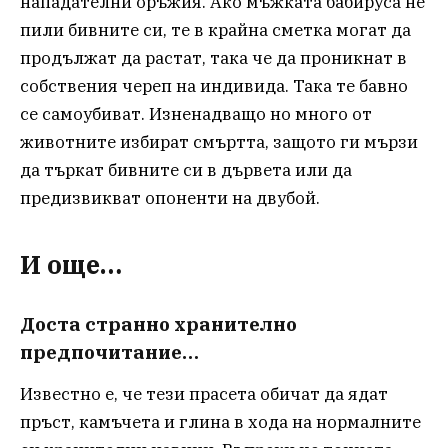
нападателни оръжия. Ако мъжката бабируса не
пили бивните си, те в крайна сметка могат да
продължат да растат, така че да проникнат в
собствения череп на индивида. Така те бавно
се самоубиват. Изненадващо но много от
животните избират смъртта, защото ги мързи
да търкат бивните си в дървета или да
предизвикват опоненти на двубой.
И още…
Доста странно хранително
предпочитание…
Известно е, че тези прасета обичат да ядат
пръст, камъчета и глина в хода на нормалните