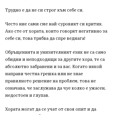
Трудно е да не си строг към себе си.
Често ние сами сме най-суровият си критик.
Ако сте от хората, които говорят негативно за
себе си, това трябва да спре веднага!
Обръщенията и унизителният език не са само
обидни и неподходящи за другите хора, те са
абсолютно забранени и за вас. Когато някой
направи честна грешка или не знае
правилното решение на проблем, това не
означава, че заслужава да чуе колко е ужасен,
недостоен и глупав.
Хората могат да се учат от своя опит и да