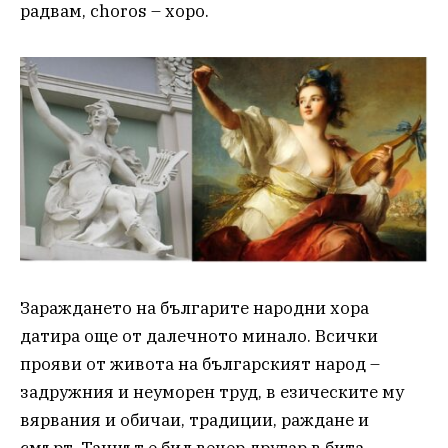
радвам, choros – хоро.
Зараждането на българите народни хора
датира още от далечното минало. Всички
прояви от живота на българският народ –
задружния и неуморен труд, в езическите му
вярвания и обичаи, традиции, раждане и