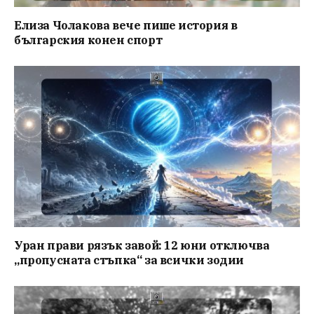
Елиза Чолакова вече пише история в
българския конен спорт
Уран прави рязък завой: 12 юни отключва
„пропусната стъпка“ за всички зодии