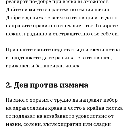
реагират по-добре при всяка възможност.
Дайте си място за растеж по същия начин.
Добре е да нямате всички отговори или да го
направите правилно от първия път. Говорете
нежно, градивно и състрадателно със себе си.
Признайте своите недостатъци и слепи петна
и продължете да се развивате в отговорен,
грижовен и балансиран човек.
2. Ден против измама
На много хора им е трудно да направят избор
на здравословна храна и често в крайна сметка
се поддават на незабавното удоволствие от
мазни, солени, въглехидратни или сладки