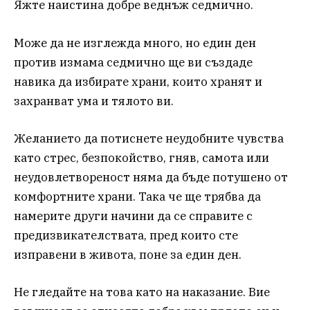
Яжте наистина добре веднъж седмично.
Може да не изглежда много, но един ден
против измама седмично ще ви създаде
навика да избирате храни, които хранят и
захранват ума и тялото ви.
Желанието да потиснете неудобните чувства
като стрес, безпокойство, гняв, самота или
неудовлетвореност няма да бъде потушено от
комфортните храни. Така че ще трябва да
намерите други начини да се справите с
предизвикателствата, пред които сте
изправени в живота, поне за един ден.
Не гледайте на това като на наказание. Вие