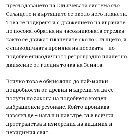
пресъздаването на Слънчевата система със
Слънцето и въртящите се около него планети.
Това се подкрепя и с движението на играчите
по посока, обратна на часовниковата стрелка –
както се движат планетите около Слънцето, и
с епизодичната промяна на посоката – по
подобие епизодичното ретроградно планетно
движение от гледна точка на Земята.
Всичко това е обмисляно до най-малки
подробности от древни мъдреци, за да се
получи по закона на подобието мощен
вибрационен резонанс. Който прониква
навсякъде – навън и навътре, във всички
пространства и измерения на видимия и
невидимия свят.