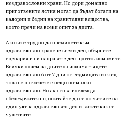
нездравословни храни. Но дори домашно
приготвените ястия могат да бъдат богати на
калории и бедни на хранителни вещества,
което пречи на всеки опит за диета.
Ако ви е трудно да преминете към
здравословно хранене всеки ден, обърнете
сценария и си направете ден против измамите.
Всички знаем за дните за измама – ядете
здравословно 6 от 7 дни от седмицата и след
това се поглезете с нещо по-малко
здравословно. Но ако това изглежда
обезсърчително, опитайте да се посветите на
един ултра здравословен ден и вижте как се
чувствате.