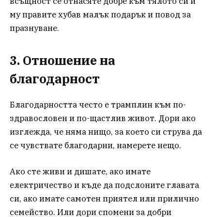
всъщност се отнасяте добре към тялото си и
му правите хубав малък подарък и повод за
празнуване.
3. Отношение на
благодарност
Благодарността често е трамплин към по-
здравословен и по-щастлив живот. Дори ако
изглежда, че няма нищо, за което си струва да
се чувствате благодарни, намерете нещо.
Ако сте живи и дишате, ако имате
електричество и къде да подслоните главата
си, ако имате самотен приятел или прилично
семейство. Или дори спомени за добри