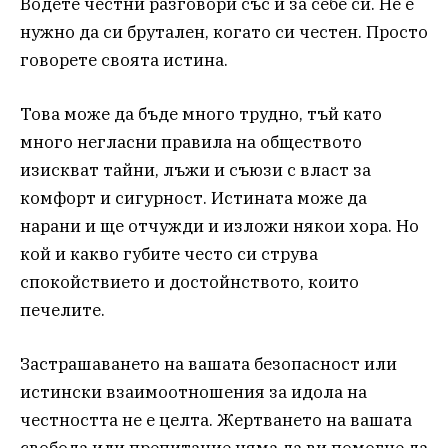
Водете честни разговори със и за себе си. Не е
нужно да си брутален, когато си честен. Просто
говорете своята истина.
Това може да бъде много трудно, тъй като
много негласни правила на обществото
изискват тайни, лъжи и съюзи с власт за
комфорт и сигурност. Истината може да
нарани и ще отчужди и изложи някои хора. Но
кой и какво губите често си струва
спокойствието и достойнството, които
печелите.
Застрашаването на вашата безопасност или
истински взаимоотношения за идола на
честността не е целта. Жертването на вашата
свобода или препитание няма да ви помогне да