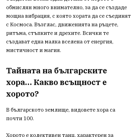
обмислян много внимателно, за да се създаде
мощна вибрация, с която хората да се съединят
с Космоса. Възглас, движенията на ръцете,
ритъма, стъпките и дрехите. Всички те
създават една малка вселена от енергия,
мистичност и магия.
Тайната на българските
хора…
Какво всъщност е
хорото?
В българското землище, видовете хора са
почти 100.
Хорото е колективен танц, характерен за