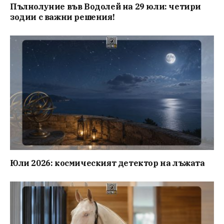
Пълнолуние във Водолей на 29 юли: четири
зодии с важни решения!
Юли 2026: космическият детектор на лъжата