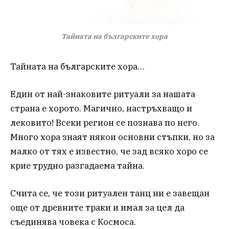
Тайната на българските хoра
Тайната на българските хoра…
Един от най-знаковите ритуали за нашата
страна е хорото. Магично, настръхващо и
лековито! Всеки регион се познава по него.
Много хора знаят някои основни стъпки, но за
малко от тях е известно, че зад всяко хоро се
крие трудно разгадаема тайна.
Счита се, че този ритуален танц ни е завещан
още от древните траки и имал за цел да
съединява човека с Космоса.