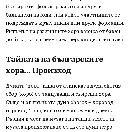
българския фолклор, както и за други
балкански народи, при който участниците се
подреждат в кръг, линия или други формации.
Ритъмът на различните хора варира от бавен
до бърз, като превес има неравноделният такт.
Тайната на българските
хора… Произход
Думата “хоро” идва от атинската дума chorus –
сбор (хоро) от танцуващи и свирещи хора.
Също и от гръцката дума choros – хоровод,
игровод. Танц, който се е игреаел в древна
Гърция в чест на музата на танца. Името на
музата произхождало от двете думи terpo –