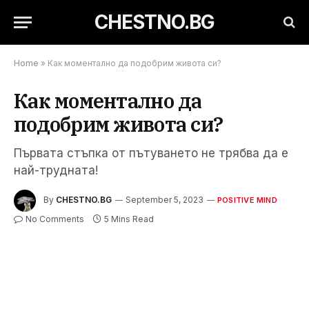
CHESTNO.BG
Home
»
Как моментално да подобрим живота си?
Как моментално да
подобрим живота си?
Първата стъпка от пътуването не трябва да е
най-трудната!
By
CHESTNO.BG
September 5, 2023
POSITIVE MIND
No Comments
5 Mins Read