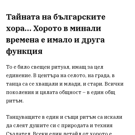
Тайната на българските
хора
… Хорото в минали
времена е имало и друга
функция
То е било свещен ритуал, имащ за цел
единение. В центъра на селото, на града, в
танца са се хващали и млади, и стари. Всички
поколения и цялата общност – в един общ
ритъм.
Танцуващите в един и същи ритъм са искали
да слеят душите си с природата и техния
Създател. Всеки един детайл от хорото е