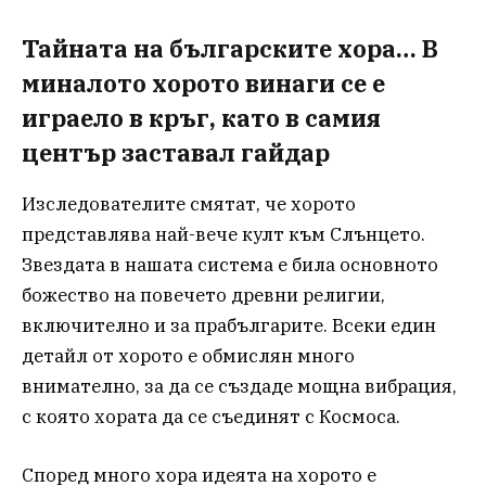
Тайната на българските хора… В
миналото хорото винаги се е
играело в кръг, като в самия
център заставал гайдар
Изследователите смятат, че хорото
представлява най-вече култ към Слънцето.
Звездата в нашата система е била основното
божество на повечето древни религии,
включително и за прабългарите. Всеки един
детайл от хорото е обмислян много
внимателно, за да се създаде мощна вибрация,
с която хората да се съединят с Космоса.
Според много хора идеята на хорото е