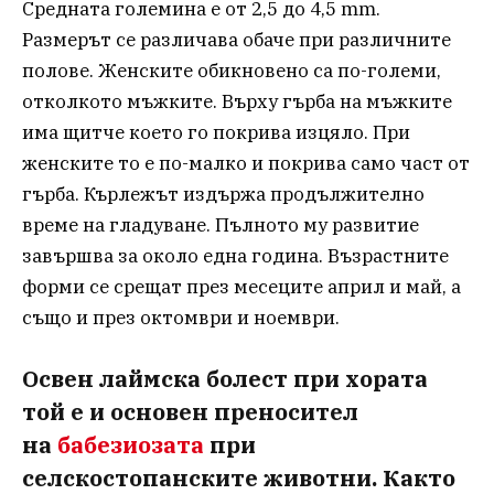
Средната големина е от 2,5 до 4,5 mm.
Размерът се различава обаче при различните
полове. Женските обикновено са по-големи,
отколкото мъжките. Върху гърба на мъжките
има щитче което го покрива изцяло. При
женските то е по-малко и покрива само част от
гърба. Кърлежът издържа продължително
време на гладуване. Пълното му развитие
завършва за около една година. Възрастните
форми се срещат през месеците април и май, а
също и през октомври и ноември.
Освен лаймска болест при хората
той е и основен преносител
на
бабезиозата
при
селскостопанските животни. Както