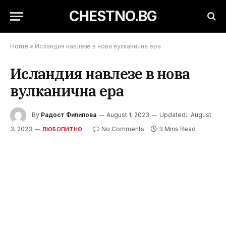
CHESTNO.BG
Home
»
Исландия навлезе в нова вулканична ера
Исландия навлезе в нова
вулканична ера
By
Радост Филипова
August 1, 2023
Updated:
August
3, 2023
No Comments
3 Mins Read
ЛЮБОПИТНО