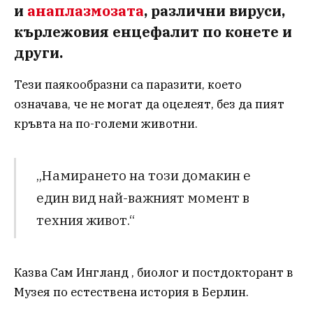
и
анаплазмозата
, различни вируси,
кърлежовия енцефалит по конете и
други.
Тези паякообразни са паразити, което
означава, че не могат да оцелеят, без да пият
кръвта на по-големи животни.
„Намирането на този домакин е
един вид най-важният момент в
техния живот.“
Казва Сам Ингланд , биолог и постдокторант в
Музея по естествена история в Берлин.