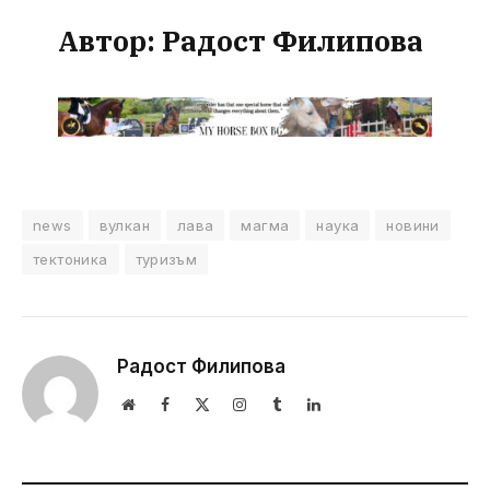
Автор:
Радост Филипова
news
вулкан
лава
магма
наука
новини
тектоника
туризъм
Радост Филипова
Website
Facebook
X
Instagram
Tumblr
LinkedIn
(Twitter)