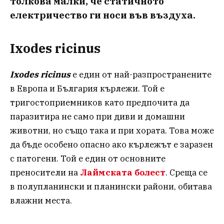
толкова малки, че статичното
електричество ги носи във въздуха.
Ixodes ricinus
Ixodes ricinus
е един от най-разпространените
в Европа и България кърлежи. Той е
тригостоприемников като предпочита да
паразитира не само при диви и домашни
животни, но също така и при хората. Това може
да бъде особено опасно ако кърлежът е заразен
с патогени. Той е един от основните
преносители на
Лаймската болест
. Среща се
в полупланински и планински райони, обитава
влажни места.