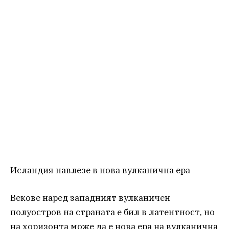
Исландия навлезе в нова вулканична ера
Векове наред западният вулканичен
полуостров на страната е бил в латентност, но
на хоризонта може да е нова ера на вулканична