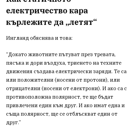
електричество кара
кърлежите да „летят“
Ингланд обяснява и това:
“Докато животните пътуват през тревата,
пясъка и дори въздуха, триенето на техните
движения създава електрически заряди. Те са
или положителни (носени от протони), или
отрицателни (носени от електрони). И ако са с
противоположна полярност, те ще бъдат
привлечени един към друг. И ако имат една и
съща полярност, ще се отблъскват един от
друг.”