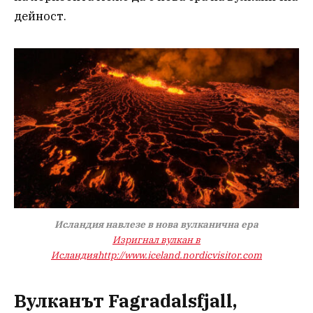
дейност.
Исландия навлезе в нова вулканична ера
Изригнал вулкан в
Исландия
http://www.iceland.nordicvisitor.com
Вулканът Fagradalsfjall,