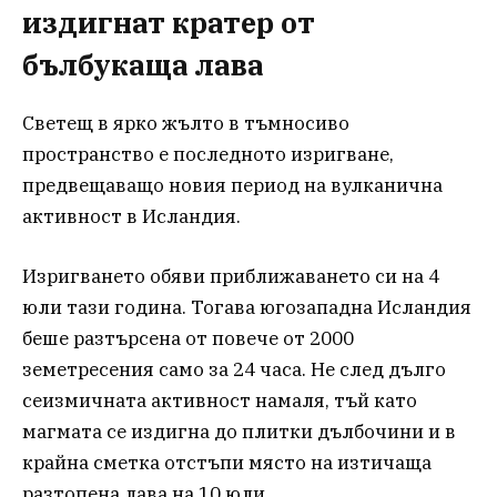
издигнат кратер от
бълбукаща лава
Светещ в ярко жълто в тъмносиво
пространство е последното изригване,
предвещаващо новия период на вулканична
активност в Исландия.
Изригването обяви приближаването си на 4
юли тази година. Тогава югозападна Исландия
беше разтърсена от повече от 2000
земетресения само за 24 часа. Не след дълго
сеизмичната активност намаля, тъй като
магмата се издигна до плитки дълбочини и в
крайна сметка отстъпи място на изтичаща
разтопена лава на 10 юли.