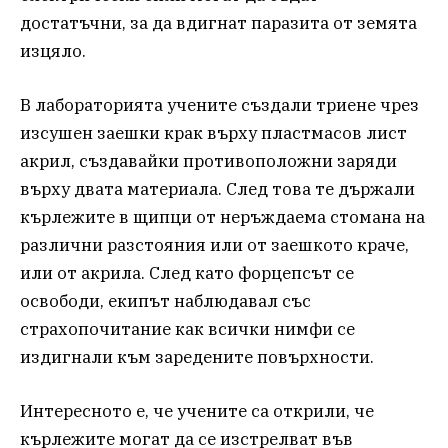
достатъчни, за да вдигнат паразита от земята
изцяло.
В лабораторията учените създали триене чрез
изсушен заешки крак върху пластмасов лист
акрил, създавайки противоположни заряди
върху двата материала. След това те държали
кърлежите в щипци от неръждаема стомана на
различни разстояния или от заешкото краче,
или от акрила. След като форцепсът се
освободи, екипът наблюдавал със
страхопочитание как всички нимфи ​​се
издигнали към заредените повърхности.
Интересното е, че учените са открили, че
кърлежите могат да се изстрелват във