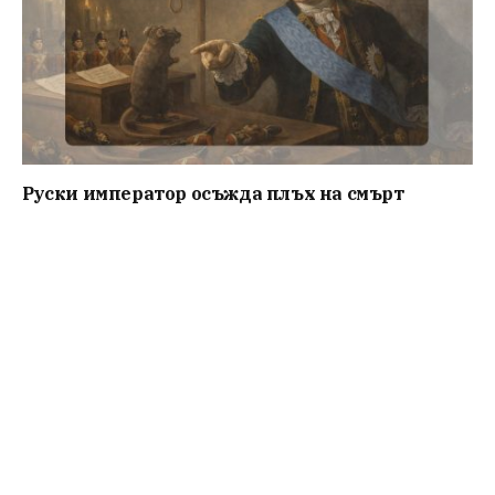
Руски император осъжда плъх на смърт