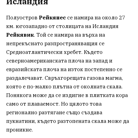
Исландия
Полуостров
Рейкянес
се намира на около 27
км. югозападно от столицата на Исландия
Рейкявик
. Той се намира на върха на
непрекъснато разпространяващия се
Средноатлантически хребет. Където
северноамериканската плоча на запад и
евразийската плоча на изток постепенно се
раздалечават. Свръхгорещата газова магма,
която е по-малко плътна от околната скала.
Понякога може да се издигне в плитката кора
само от плаваемост. Но цялото това
регионално разтягане също създава
пукнатини, където разтопената скала може да
проникне.