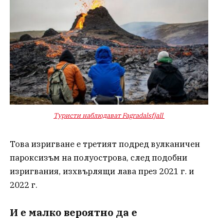
Туристи наблюдават
Fagradalsfjall
Това изригване е третият подред вулканичен
пароксизъм на полуострова, след подобни
изригвания, изхвърлящи лава през 2021 г. и
2022 г.
И е малко вероятно да е