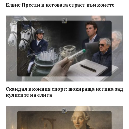
Елвис Пресли и неговата страст към конете
Скандал в конния спорт: шокираща истина зад
кулисите на елита