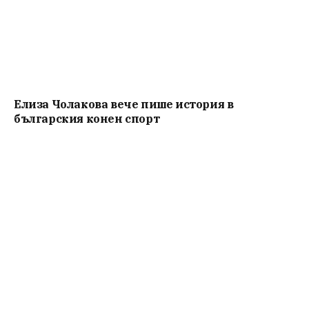
Елиза Чолакова вече пише история в
българския конен спорт