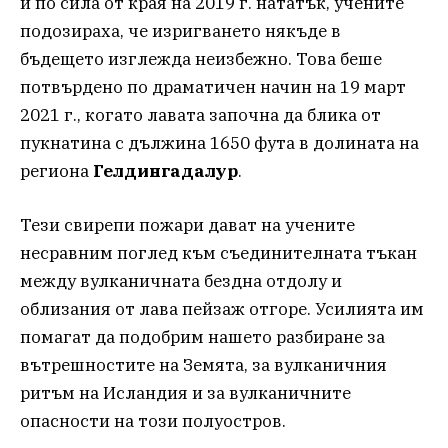
и по сила от края на 2019 г. нататък, учените
подозираха, че изригването някъде в
бъдещето изглежда неизбежно. Това беше
потвърдено по драматичен начин на 19 март
2021 г., когато лавата започна да блика от
пукнатина с дължина 1650 фута в долината на
региона
Гелдингадалур
.
Тези свирепи пожари дават на учените
несравним поглед към съединителната тъкан
между вулканичната бездна отдолу и
облизания от лава пейзаж отгоре. Усилията им
помагат да подобрим нашето разбиране за
вътрешностите на Земята, за вулканичния
ритъм на Исландия и за вулканичните
опасности на този полуостров.