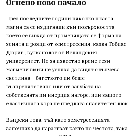
Огнено ново начало
През последните години няколко пласта
магма са се издигнали към повърхността,
което се вижда от променящата се форма на
земята и рояци от земетресения, казва Тобиас
Дюриг , вулканолог от Исландския
университет. Но за известно време тези
магмени змии не успяха да видят слънчева
светлина – бягството им беше
възпрепятствано или от загубата на
собствената им инерция нагоре, или защото
еластичната кора не предлага спасителен люк.
Въпреки това, тъй като земетресенията
започнаха да нарастват както по честота, така