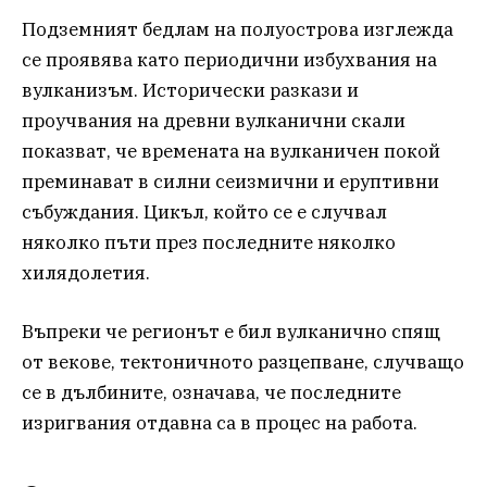
Подземният бедлам на полуострова изглежда
се проявява като периодични избухвания на
вулканизъм. Исторически разкази и
проучвания на древни вулканични скали
показват, че времената на вулканичен покой
преминават в силни сеизмични и еруптивни
събуждания. Цикъл, който се е случвал
няколко пъти през последните няколко
хилядолетия.
Въпреки че регионът е бил вулканично спящ
от векове, тектоничното разцепване, случващо
се в дълбините, означава, че последните
изригвания отдавна са в процес на работа.