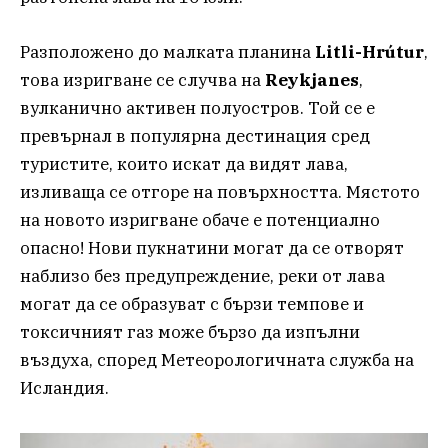
Разположено до малката планина
Litli-Hrútur
,
това изригване се случва на
Reykjanes
,
вулканично активен полуостров. Той се е
превърнал в популярна дестинация сред
туристите, които искат да видят лава,
изливаща се отгоре на повърхността. Мястото
на новото изригване обаче е потенциално
опасно! Нови пукнатини могат да се отворят
наблизо без предупреждение, реки от лава
могат да се образуват с бързи темпове и
токсичният газ може бързо да изпълни
въздуха, според Метеорологичната служба на
Исландия.