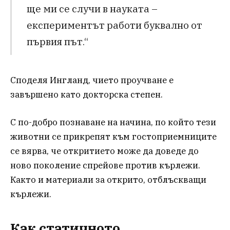
ще ми се случи в науката –
експериментът работи буквално от
първия път.“
Споделя Ингланд, чието проучване е
завършено като докторска степен.
С по-добро познаване на начина, по който тези
животни се прикрепят към гостоприемниците
се вярва, че откритието може да доведе до
ново поколение спрейове против кърлежи.
Както и материали за открито, отблъскващи
кърлежи.
Как статичното