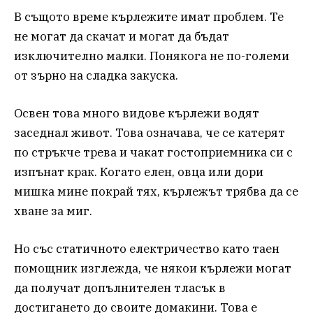
В същото време кърлежите имат проблем. Те
не могат да скачат и могат да бъдат
изключително малки. Понякога не по-големи
от зърно на сладка закуска.
Освен това много видове кърлежи водят
заседнал живот. Това означава, че се катерят
по стръкче трева и чакат гостоприемника си с
изпънат крак. Когато елен, овца или дори
мишка мине покрай тях, кърлежът трябва да се
хване за миг.
Но със статичното електричество като таен
помощник изглежда, че някои кърлежи могат
да получат допълнителен тласък в
достигането до своите домакини. Това е