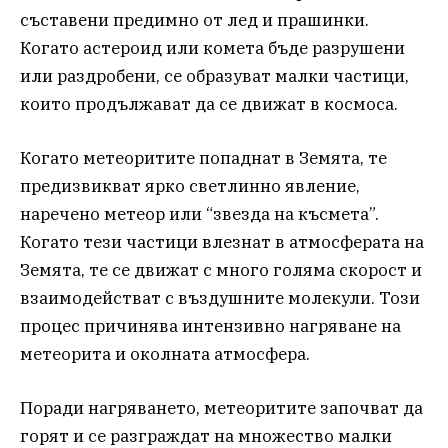
съставени предимно от лед и прашинки.
Когато астероид или комета бъде разрушени
или раздробени, се образуват малки частици,
които продължават да се движат в космоса.
Когато метеоритите попаднат в Земята, те
предизвикват ярко светлинно явление,
наречено метеор или “звезда на късмета”.
Когато тези частици влезнат в атмосферата на
Земята, те се движат с много голяма скорост и
взаимодействат с въздушните молекули. Този
процес причинява интензивно нагряване на
метеорита и околната атмосфера.
Поради нагряването, метеоритите започват да
горят и се разграждат на множество малки