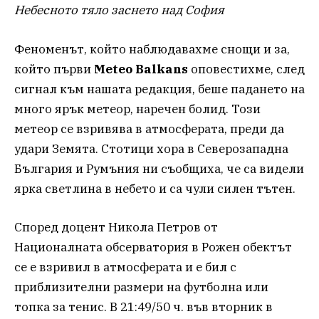
Небесното тяло заснето над София
Феноменът, който наблюдавахме снощи и за,
който първи
Meteo Balkans
оповестихме, след
сигнал към нашата редакция, беше падането на
много ярък метеор, наречен болид. Този
метеор се взривява в атмосферата, преди да
удари Земята. Стотици хора в Северозападна
България и Румъния ни съобщиха, че са видели
ярка светлина в небето и са чули силен тътен.
Според доцент Никола Петров от
Националната обсерватория в Рожен обектът
се е взривил в атмосферата и е бил с
приблизителни размери на футболна или
топка за тенис. В 21:49/50 ч. във вторник в