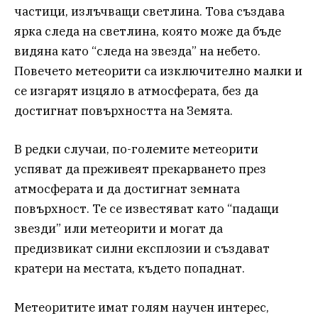
частици, излъчващи светлина. Това създава
ярка следа на светлина, която може да бъде
видяна като “следа на звезда” на небето.
Повечето метеорити са изключително малки и
се изгарят изцяло в атмосферата, без да
достигнат повърхността на Земята.
В редки случаи, по-големите метеорити
успяват да преживеят прекарването през
атмосферата и да достигнат земната
повърхност. Те се известяват като “падащи
звезди” или метеорити и могат да
предизвикат силни експлозии и създават
кратери на местата, където попаднат.
Метеоритите имат голям научен интерес,