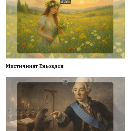
Мистичният Eньовден