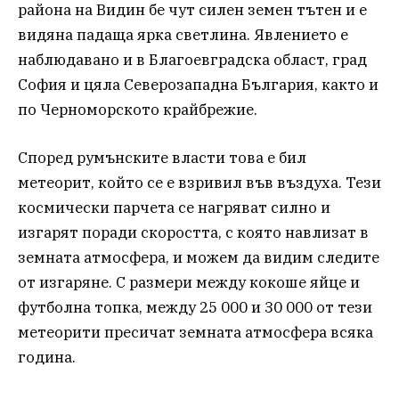
района на Видин бе чут силен земен тътен и е
видяна падаща ярка светлина. Явлението е
наблюдавано и в Благоевградска област, град
София и цяла Северозападна България, както и
по Черноморското крайбрежие.
Според румънските власти това е бил
метеорит, който се е взривил във въздуха. Тези
космически парчета се нагряват силно и
изгарят поради скоростта, с която навлизат в
земната атмосфера, и можем да видим следите
от изгаряне. С размери между кокоше яйце и
футболна топка, между 25 000 и 30 000 от тези
метеорити пресичат земната атмосфера всяка
година.