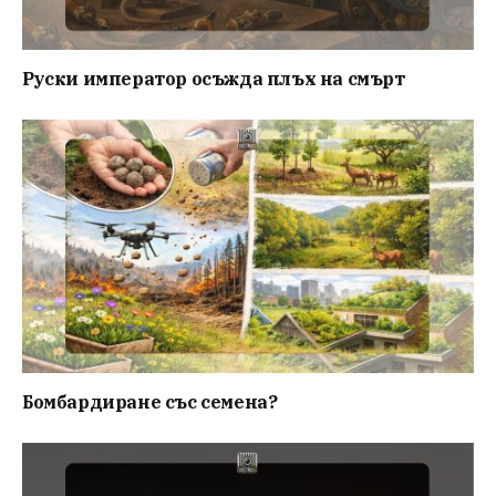
Руски император осъжда плъх на смърт
Бомбардиране със семена?