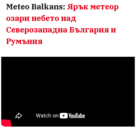
Meteo Balkans:
Ярък метеор
озари небето над
Северозападна България и
Румъния