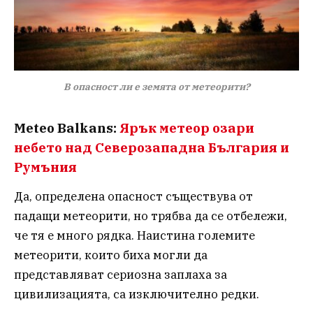
В опасност ли е земята от метеорити?
Meteo Balkans:
Ярък метеор озари
небето над Северозападна България и
Румъния
Да, определена опасност съществува от
падащи метеорити, но трябва да се отбележи,
че тя е много рядка. Наистина големите
метеорити, които биха могли да
представляват сериозна заплаха за
цивилизацията, са изключително редки.