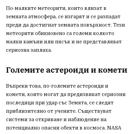
По-малките метеорити, които влизат в
земната атмосфера, се изгарят и се разпадат
преди да достигнат земната повърхност. Тези
метеорити обикновено са големи колкото
малки камъни или пясък и не представляват
сериозна заплаха.
Големите астероиди и комети
Въпреки това, по-големите астероиди и
комети, които могат да предизвикат сериозни
последици при удар със Земята, се следят
приблизително от учените. Съществуват
системи за откриване и наблюдение на
потенциално опасни обекти в космоса. NASA