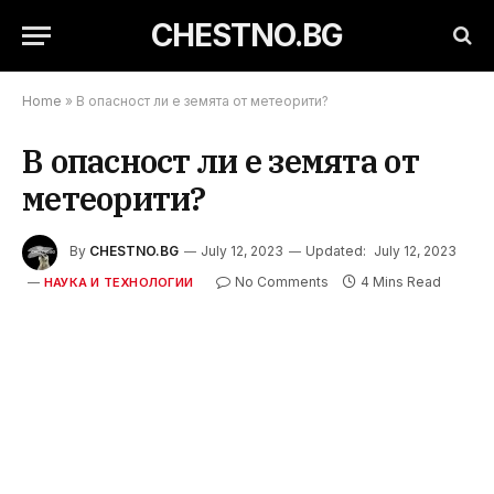
CHESTNO.BG
Home
»
В опасност ли е земята от метеорити?
В опасност ли е земята от
метеорити?
By
CHESTNO.BG
July 12, 2023
Updated:
July 12, 2023
No Comments
4 Mins Read
НАУКА И ТЕХНОЛОГИИ