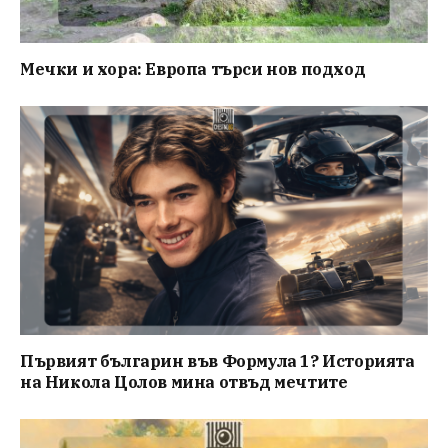
Мечки и хора: Европа търси нов подход
Първият българин във Формула 1? Историята
на Никола Цолов мина отвъд мечтите