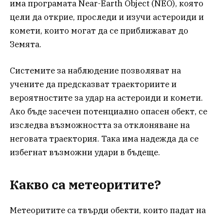
има програмата Near-Earth Object (NEO), която
цели да открие, проследи и изучи астероиди и
комети, които могат да се приближават до
Земята.
Системите за наблюдение позволяват на
учените да предсказват траекториите и
вероятностите за удар на астероиди и комети.
Ако бъде засечен потенциално опасен обект, се
изследва възможността за отклоняване на
неговата траектория. Така има надежда да се
избегнат възможни удари в бъдеще.
Какво са метеоритите?
Метеоритите са твърди обекти, които падат на