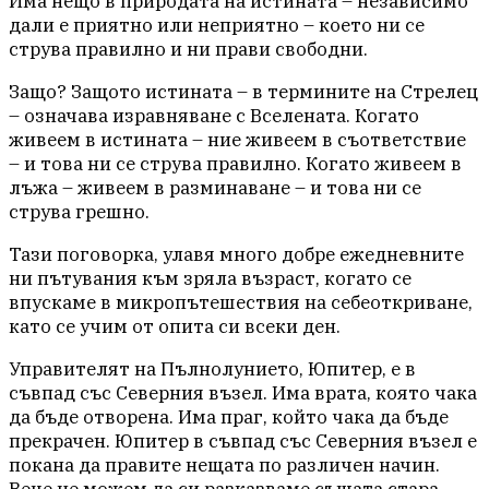
Има нещо в природата на истината – независимо
дали е приятно или неприятно – което ни се
струва правилно и ни прави свободни.
Защо? Защото истината – в термините на Стрелец
– означава изравняване с Вселената. Когато
живеем в истината – ние живеем в съответствие
– и това ни се струва правилно. Когато живеем в
лъжа – живеем в разминаване – и това ни се
струва грешно.
Тази поговорка, улавя много добре ежедневните
ни пътувания към зряла възраст, когато се
впускаме в микропътешествия на себеоткриване,
като се учим от опита си всеки ден.
Управителят на Пълнолунието, Юпитер, е в
съвпад със Северния възел. Има врата, която чака
да бъде отворена. Има праг, който чака да бъде
прекрачен. Юпитер в съвпад със Северния възел е
покана да правите нещата по различен начин.
Вече не можем да си разказваме същата стара