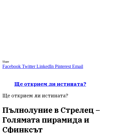
Share
Facebook
Twitter
LinkedIn
Pinterest
Email
Ще открием ли истината?
Ще открием ли истината?
Пълнолуние в Стрелец –
Голямата пирамида и
Сфинксът