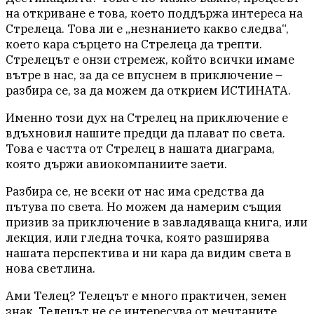
на откриване е това, което поддържа интереса на
Стрелеца. Това ли е „незнанието какво следва“,
което кара сърцето на Стрелеца да трепти.
Стрелецът е онзи стремеж, който всички имаме
вътре в нас, за да се впуснем в приключение –
разбира се, за да можем да открием ИСТИНАТА.
Именно този дух на Стрелец на приключение е
вдъхновил нашите предци да плават по света.
Това е частта от Стрелец в нашата диаграма,
която държи авиокомпаниите заети.
Разбира се, не всеки от нас има средства да
пътува по света. Но можем да намерим същия
призив за приключение в завладяваща книга, или
лекция, или гледна точка, която разширява
нашата перспектива и ни кара да видим света в
нова светлина.
Ами Телец? Телецът е много практичен, земен
знак. Телецът не се интересува от мечтаните