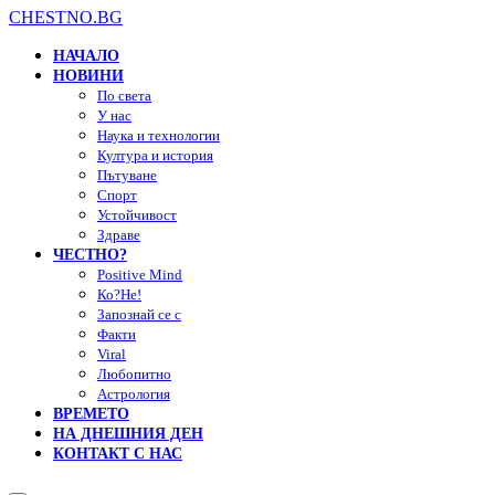
CHESTNO.BG
НАЧАЛО
НОВИНИ
По света
У нас
Наука и технологии
Култура и история
Пътуване
Спорт
Устойчивост
Здраве
ЧЕСТНО?
Positive Mind
Ко?Не!
Запознай се с
Факти
Viral
Любопитно
Астрология
ВРЕМЕТО
НА ДНЕШНИЯ ДЕН
КОНТАКТ С НАС