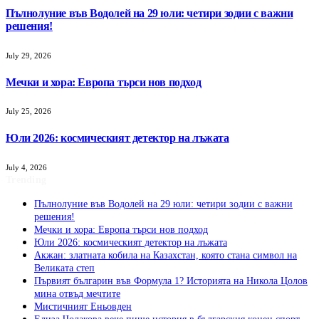
Пълнолуние във Водолей на 29 юли: четири зодии с важни
решения!
July 29, 2026
Мечки и хора: Европа търси нов подход
July 25, 2026
Юли 2026: космическият детектор на лъжата
July 4, 2026
Trending
Пълнолуние във Водолей на 29 юли: четири зодии с важни
решения!
Мечки и хора: Европа търси нов подход
Юли 2026: космическият детектор на лъжата
Акжан: златната кобила на Казахстан, която стана символ на
Великата степ
Първият българин във Формула 1? Историята на Никола Цолов
мина отвъд мечтите
Мистичният Eньовден