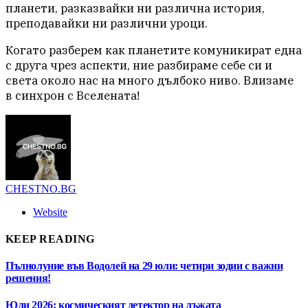
планети, разказвайки ни различна история,
преподавайки ни различни уроци.
Когато разберем как планетите комуникират една
с друга чрез аспекти, ние разбираме себе си и
света около нас на много дълбоко ниво. Влизаме
в синхрон с Вселената!
CHESTNO.BG
Website
KEEP READING
Пълнолуние във Водолей на 29 юли: четири зодии с важни
решения!
Юли 2026: космическият детектор на лъжата