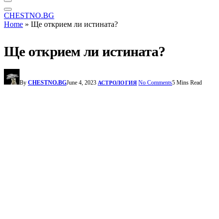
CHESTNO.BG
Home
»
Ще открием ли истината?
Ще открием ли истината?
By
CHESTNO.BG
June 4, 2023
No Comments
5 Mins Read
АСТРОЛОГИЯ