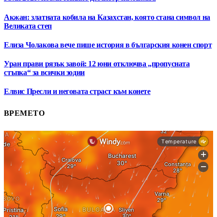
Акжан: златната кобила на Казахстан, която стана символ на
Великата степ
Елиза Чолакова вече пише история в българския конен спорт
Уран прави рязък завой: 12 юни отключва „пропусната
стъпка“ за всички зодии
Елвис Пресли и неговата страст към конете
ВРЕМЕТО