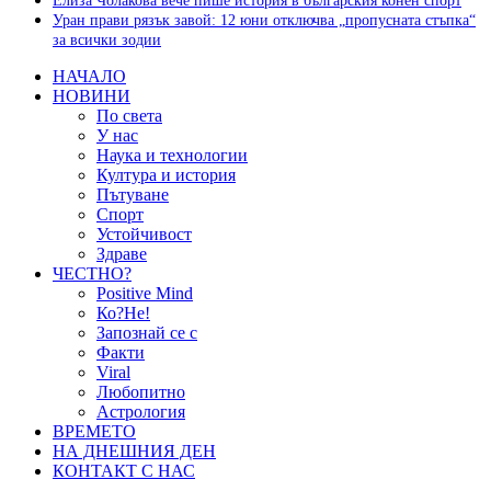
Елиза Чолакова вече пише история в българския конен спорт
Уран прави рязък завой: 12 юни отключва „пропусната стъпка“
за всички зодии
НАЧАЛО
НОВИНИ
По света
У нас
Наука и технологии
Култура и история
Пътуване
Спорт
Устойчивост
Здраве
ЧЕСТНО?
Positive Mind
Ко?Не!
Запознай се с
Факти
Viral
Любопитно
Астрология
ВРЕМЕТО
НА ДНЕШНИЯ ДЕН
КОНТАКТ С НАС