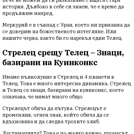
история. Дълбоко в себе си знаем, че е време да
продължим напред.
Меркурий е в съвпад с Уран, което ни приканва да
се доверим на божественото изтегляне. Или
нашите черва, както би го нарекъл един Телец.
Стрелец срещу Телец – Знаци,
базирани на Куинконкс
Имаме пълнолуние в Стрелец и 4 планети в
Телец. Това е много интересна динамика. Стрелец
и Телец са знаци, базирани на куинконкс, което
означава, че нямат много общо.
Стрелецът обича да пътува. Стрелецът е
променлив, огнен знак, който обича да се
вдъхновява и да следва трохите хляб.
Дестинацията? Това е по-малко важно, процесът