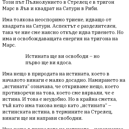
Този път Пълнолунието в Стрелец е в тригон
Марс в Лъв и квадрат на Сатурн в Риби.
Има толкова неоспоримо триене, идващо от
квадрата на Сатурн. Аспектът е разделителен,
така че ние сме наясно откъде идва триенето. Но
има и освобождаващата енергия на тригона на
Марс.
Истината ще ви освободи – но
първо ще ви ядоса.
Има нещо в природата на истината, което в
началото винаги е малко досадно. Намирането на
„истината“ означава, че откриваме нещо, което
противоречи на това, което сме вярвали, че е
истина. И това е неудобно. Но в крайна сметка,
тъй като има такова нещо като „истината“ –
истинската истина, в термините на Стрелец,
винаги ще ни направи свободни.