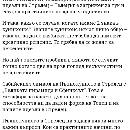
идеали на Стрелец – Телецът е загрижен за тук и
сега, за практичните неща на ежедневието.
И така, какво се случва, когато имаме 2 знака в
куинконкс? Знаците куинконс нямат нищо общо –
така че, за да се разбират, ще трябва да намерят
креативно решение. Те трябва да се женят за
неженените.
Но най-големите пробиви в живота се случват
точно когато две на пръв поглед несъвместими
неща се сливат.
Сабийският символ на Пълнолунието в Стрелец е
„Великата пирамида и Сфинксът“. Това е
метафора за нашето духовно потекло – за
способността ни да дадем форма на Телец и на
нашите идеали в Стрелец.
Пълнолунието в Стрелец ни задава някои много
важни въпроси. Кои са практичните начини, по