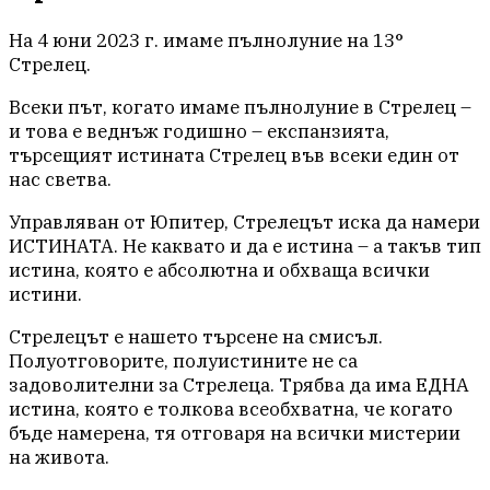
На 4 юни 2023 г. имаме пълнолуние на 13°
Стрелец.
Всеки път, когато имаме пълнолуние в Стрелец –
и това е веднъж годишно – експанзията,
търсещият истината Стрелец във всеки един от
нас светва.
Управляван от Юпитер, Стрелецът иска да намери
ИСТИНАТА. Не каквато и да е истина – а такъв тип
истина, която е абсолютна и обхваща всички
истини.
Стрелецът е нашето търсене на смисъл.
Полуотговорите, полуистините не са
задоволителни за Стрелеца. Трябва да има ЕДНА
истина, която е толкова всеобхватна, че когато
бъде намерена, тя отговаря на всички мистерии
на живота.