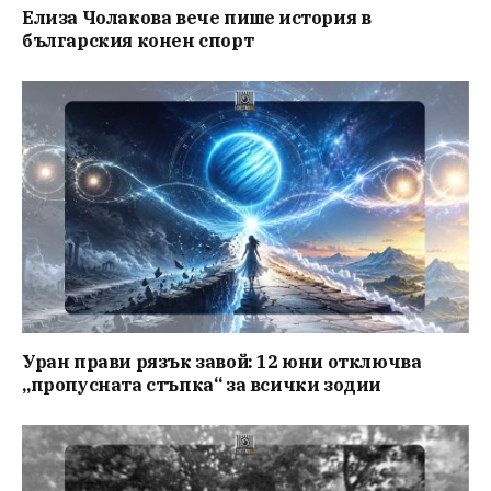
Елиза Чолакова вече пише история в
българския конен спорт
Уран прави рязък завой: 12 юни отключва
„пропусната стъпка“ за всички зодии