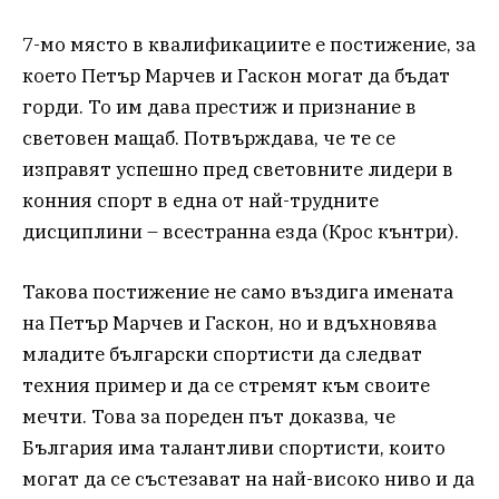
7-мо място в квалификациите е постижение, за
което Петър Марчев и Гаскон могат да бъдат
горди. То им дава престиж и признание в
световен мащаб. Потвърждава, че те се
изправят успешно пред световните лидери в
конния спорт в една от най-трудните
дисциплини – всестранна езда (Крос кънтри).
Такова постижение не само въздига имената
на Петър Марчев и Гаскон, но и вдъхновява
младите български спортисти да следват
техния пример и да се стремят към своите
мечти. Това за пореден път доказва, че
България има талантливи спортисти, които
могат да се състезават на най-високо ниво и да