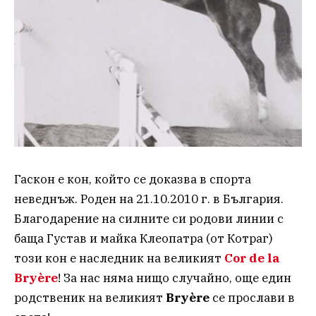
Гаскон е кон, който се доказва в спорта
неведнъж. Роден на 21.10.2010 г. в България.
Благодарение на силните си родови линии с
баща Густав и майка Клеопатра (от Котраг)
този кон е наследник на великият
Cor de la
Bryère
! За нас няма нищо случайно, още един
родственик на великият
Bryère
се прослави в