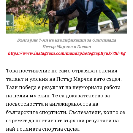
Българин 7-ми на квалификации за Олимпиада
Петър Марчев и Гаскон
https://www.instagram.com/mandrphotographyuk/?hl=bg
Това постижение не само отразява големия
талант и умения на Петър Марчев като ездач.
Тази победа е резултат на неуморната работа
на целия му екип. Те са доказателство за
посветеността и ангажираността на
българските спортисти. Състезатели, които се
стремят да постигнат върхови резултати на
най-голямата спортна сцена.