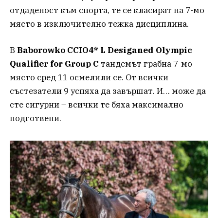
отдаденост към спорта, те се класират на 7-мо
място в изключително тежка дисциплина.
В
Baborowko CCIO4* L Desiganed Olympic
Qualifier for Group C
тандемът грабна 7-мо
място сред 11 осмелили се. От всички
състезатели 9 успяха да завършат. И… може да
сте сигурни – всички те бяха максимално
подготвени.