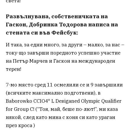
света!
Развълнувана, собственичката на
Гаскон, Добринка Тодорова написа на
стената си във Фейсбук:
И така, за едни много, за други – малко, за нас –
току-що завърши поредното успешно участие
на Петър Марчев и Гаскон на международен
терен!
7-мо място сред 11 осмелили се и 9 завършили
(всичките максимално подготвени), в
Baborowko CCIO4* L Desiganed Olympic Qualifier
for Group C! (“Тоя, май, беше по-лют!”, ми каза
някой, след като мина с коня си като ураган
през кроса )