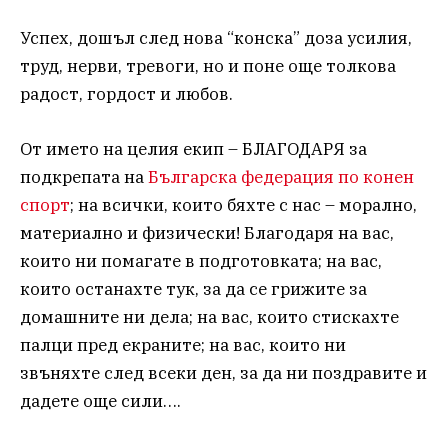
Успех, дошъл след нова “конска” доза усилия,
труд, нерви, тревоги, но и поне още толкова
радост, гордост и любов.
От името на целия екип – БЛАГОДАРЯ за
подкрепата на
Българска федерация по конен
спорт
; на всички, които бяхте с нас – морално,
материално и физически! Благодаря на вас,
които ни помагате в подготовката; на вас,
които останахте тук, за да се грижите за
домашните ни дела; на вас, които стискахте
палци пред екраните; на вас, които ни
звъняхте след всеки ден, за да ни поздравите и
дадете още сили….