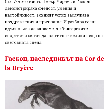
Със 7-мото място Петър Марчев и Гаскон
демонстрираха смелост, умения и
настойчивост. Техният успех заслужава
поздравления и признание! И разбира се ни
вдъхновява да вярваме, че българските
спортисти могат да постигнат велики неща на
световната сцена.
Гаскон, наследникът на Cor de
la Bryère