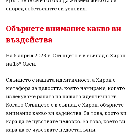
кръг. Вече сме готови да живеем живота си
според собствените си условия.
Обърнете внимание какво ви
въздейства
На 5 април 2023 г. Слънцето е в съвпад с Хирон
на 15° Овен.
Слънцето е нашата идентичност, а Хирон е
метафора за целостта, която намираме, когато
излекуваме раната на нашата идентичност.
Когато Слънцето е в съвпад с Хирон, обърнете
внимание какво ви задейства. За това, което ви
кара да се чувствате неловко. За това, което ви
кара да се чувствате недостатъчни.