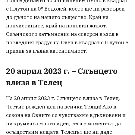
Това е динамитно затъмнение точно в квадрат
с Плутон на 0° Водолей, което ще ни разтърси
до дъното на нашето същество. Край на
полуистините, край на половин живот.
Слънчевото затъмнение на северен възел в
последния градус на Овен в квадрат с Плутон е
призив за пълна автентичност.
20 април 2023 г. – Слънцето
влиза в Телец
На 20 април 2023 г. Слънцето влиза в Телец.
Честит рожден ден на всички Телци! Ако в
сезона на Овните се чувствахме вдъхновени и
ни хрумваха много идеи, сега е моментът да
осъществим нещата. Телецът ще ни даде