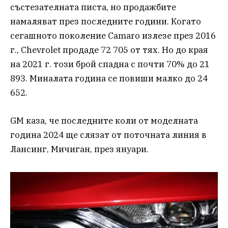
състезателната писта, но продажбите
намаляват през последните години. Когато
сегашното поколение Camaro излезе през 2016
г., Chevrolet продаде 72 705 от тях. Но до края
на 2021 г. този брой спадна с почти 70% до 21
893. Миналата година се повиши малко до 24
652.
GM каза, че последните коли от моделната
година 2024 ще слязат от поточната линия в
Лансинг, Мичиган, през януари.