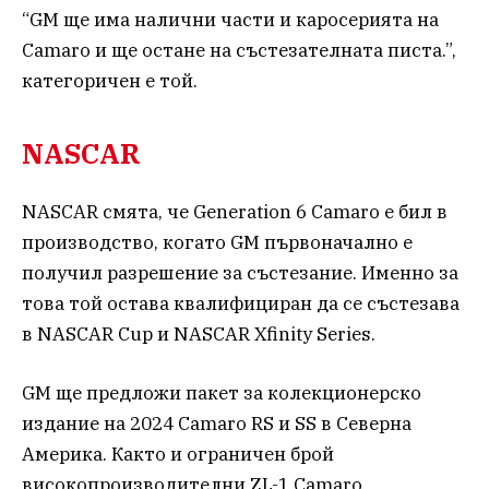
“GM ще има налични части и каросерията на
Camaro и ще остане на състезателната писта.”,
категоричен е той.
NASCAR
NASCAR смята, че Generation 6 Camaro е бил в
производство, когато GM първоначално е
получил разрешение за състезание. Именно за
това той остава квалифициран да се състезава
в NASCAR Cup и NASCAR Xfinity Series.
GM ще предложи пакет за колекционерско
издание на 2024 Camaro RS и SS в Северна
Америка. Както и ограничен брой
високопроизводителни ZL-1 Camaro.