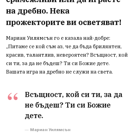
на дребно. Нека
прожекторите ви осветяват!
Мариан Уилямсън го е казала най-добре:
„Питаме се кой съм аз, че да бъда брилянтен,
красив, талантлив, невероятен? Всъщност, кой
си ти, за да не бъдеш? Ти си Божие дете.
Вашата игра на дребно не служи на света.
Всъщност, кой си ти, за да
не бъдеш? Ти си Божие
дете.
Мариан Уилямсън