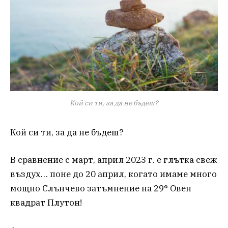
Кой си ти, за да не бъдеш?
Кой си ти, за да не бъдеш?
В сравнение с март, април 2023 г. е глътка свеж
въздух… поне до 20 април, когато имаме много
мощно Слънчево затъмнение на 29° Овен
квадрат Плутон!