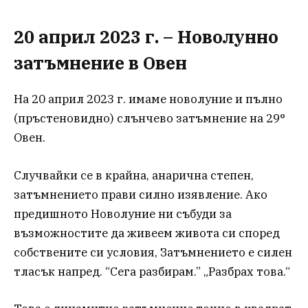
20 април 2023 г. – Новолунно
затъмнение в Овен
На 20 април 2023 г. имаме новолуние и пълно
(пръстеновидно) слънчево затъмнение на 29°
Овен.
Случвайки се в крайна, анарична степен,
затъмнението прави силно изявление. Ако
предишното Новолуние ни събуди за
възможностите да живеем живота си според
собствените си условия, Затъмнението е силен
тласък напред. “Сега разбирам.” „Разбрах това.“