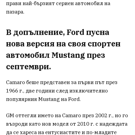
прави най-бързият сериен автомобил на
пазара.
В допълнение, Ford пусна
нова версия на своя спортен
автомобил Mustang през
септември.
Camaro беше представен за първи път през
1966 г., две години след изключително
популярния Mustang на Ford.
GM оттегли името на Camaro през 2002 г., но го
възроди като нов модел от 2010 г. с надеждата
да се хареса на ентусиастите и по-младите