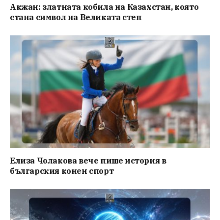
Акжан: златната кобила на Казахстан, която
стана символ на Великата степ
Елиза Чолакова вече пише история в
българския конен спорт