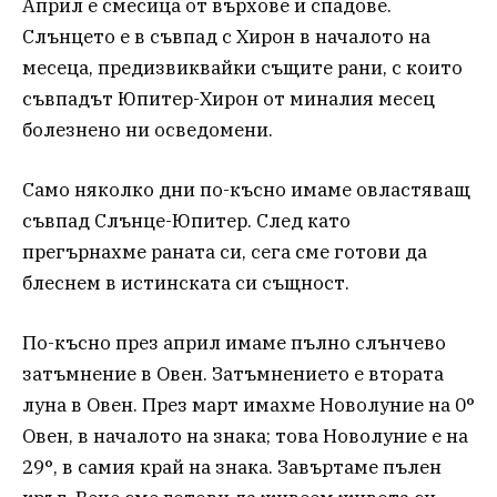
Април е смесица от върхове и спадове.
Слънцето е в съвпад с Хирон в началото на
месеца, предизвиквайки същите рани, с които
съвпадът Юпитер-Хирон от миналия месец
болезнено ни осведомени.
Само няколко дни по-късно имаме овластяващ
съвпад Слънце-Юпитер. След като
прегърнахме раната си, сега сме готови да
блеснем в истинската си същност.
По-късно през април имаме пълно слънчево
затъмнение в Овен. Затъмнението е втората
луна в Овен. През март имахме Новолуние на 0°
Овен, в началото на знака; това Новолуние е на
29°, в самия край на знака. Завъртаме пълен