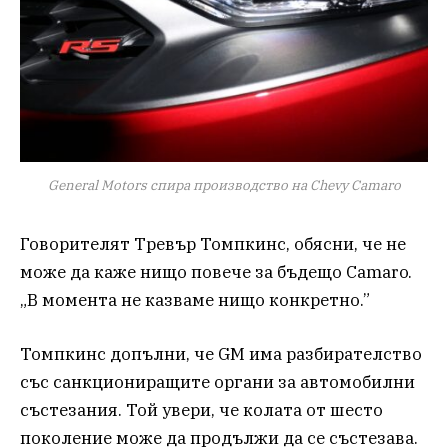
General Motors спира производство на Chevy Camaro
Говорителят Тревър Томпкинс, обясни, че не
може да каже нищо повече за бъдещо Camaro.
„В момента не казваме нищо конкретно.”
Томпкинс допълни, че GM има разбирателство
със санкциониращите органи за автомобилни
състезания. Той увери, че колата от шесто
поколение може да продължи да се състезава.