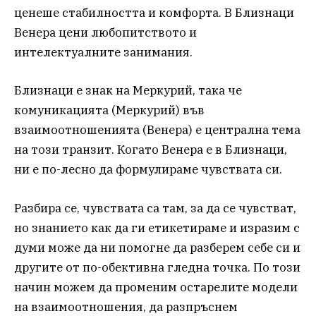
ценеше стабилността и комфорта. В Близнаци
Венера цени любопитството и
интелектуалните занимания.
Близнаци е знак на Меркурий, така че
комуникацията (Меркурий) във
взаимоотношенията (Венера) е централна тема
на този транзит. Когато Венера е в Близнаци,
ни е по-лесно да формулираме чувствата си.
Разбира се, чувствата са там, за да се чувстват,
но знанието как да ги етикетираме и изразим с
думи може да ни помогне да разберем себе си и
другите от по-обективна гледна точка. По този
начин можем да променим остарелите модели
на взаимоотношения, да разпръснем