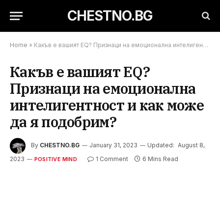
CHESTNO.BG
Home
»
Какъв е вашият EQ? Признаци на емоционална интелигентност и как може да я подобрим?
Какъв е вашият EQ?
Признаци на емоционална
интелигентност и как може
да я подобрим?
By
CHESTNO.BG
January 31, 2023
Updated:
August 8,
2023
1 Comment
6 Mins Read
POSITIVE MIND