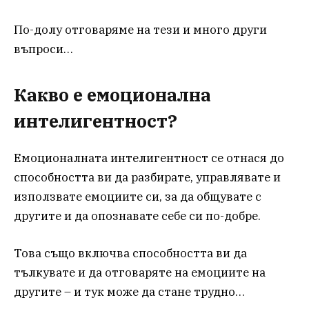
По-долу отговаряме на тези и много други
въпроси…
Какво е емоционална
интелигентност?
Емоционалната интелигентност се отнася до
способността ви да разбирате, управлявате и
използвате емоциите си, за да общувате с
другите и да опознавате себе си по-добре.
Това също включва способността ви да
тълкувате и да отговаряте на емоциите на
другите – и тук може да стане трудно…