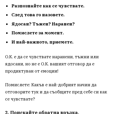
Разпознайте как се чувствате.
След това го назовете.
Ядосан? Тъжен? Наранен?
Помислете за момент.
И най-важното, приемете.
О.К. е да се чувствате наранени, тъжни или
ядосани, но не е О.К. вашият отговор да е
продиктуван от емоции!
Помислете: Какъв е най-добрият начин да
отговорите тук и да съобщите пред себе си как
се чувствате?
2. Поискайте обратна връзка.