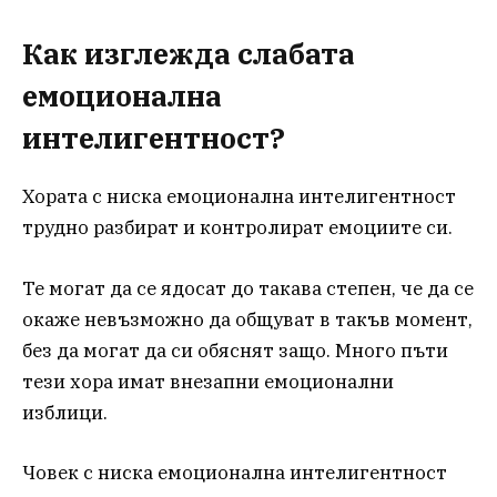
Как изглежда слабата
емоционална
интелигентност?
Хората с ниска емоционална интелигентност
трудно разбират и контролират емоциите си.
Те могат да се ядосат до такава степен, че да се
окаже невъзможно да общуват в такъв момент,
без да могат да си обяснят защо. Много пъти
тези хора имат внезапни емоционални
изблици.
Човек с ниска емоционална интелигентност