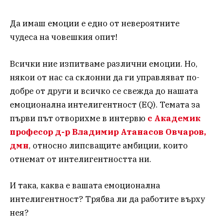
Да имаш емоции е едно от невероятните
чудеса на човешкия опит!
Всички ние изпитваме различни емоции. Но,
някои от нас са склонни да ги управляват по-
добре от други и всичко се свежда до нашата
емоционална интелигентност (EQ). Темата за
първи път отворихме в интервю
с Академик
професор д-р Владимир Атанасов Овчаров,
дмн
, относно липсващите амбиции, които
отнемат от интелигентността ни.
И така, каква е вашата емоционална
интелигентност? Трябва ли да работите върху
нея?