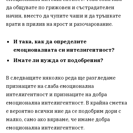
да общувате по грижовен и състрадателен
начин, вместо да чупите чаши и да тръшкате
врати в прилив на ярост и разочарование.
И така, как да определите
емоционалната си интелигентност?
Имате ли нужда от подобрения?
В следващите няколко реда ще разгледаме
признаците на слаба емоционална
интелигентност и признаците на добра
емоционална интелигентност. В крайна сметка
е вероятно всички ние да се подобрим дори с
малко, само ако вярваме, че имаме добра
емоционална интелигентност.