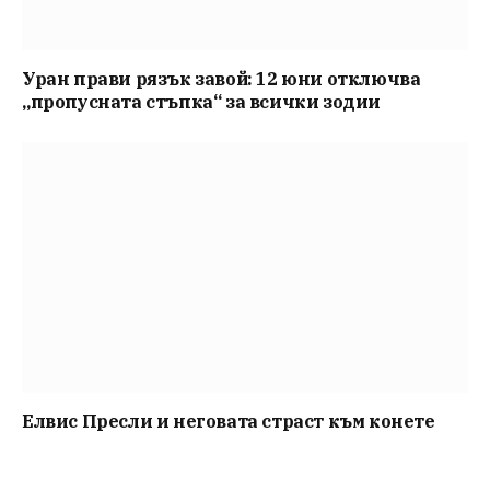
Уран прави рязък завой: 12 юни отключва
„пропусната стъпка“ за всички зодии
Елвис Пресли и неговата страст към конете