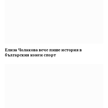
Елиза Чолакова вече пише история в
българския конен спорт