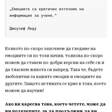
„Емоциите са критичен източник на 
информация за учене.“

Джоузеф Леду
Колкото по-скоро започнем да гледаме на
емоциите си по този начин, толкова по-скоро
можем да станем по-добри версии на себе си и
да тласнем живота си напред. Така че, бъдете
любопитни за вашите емоции и емоциите на
другите. Защото истината се крие в това, което
можем да научим!
Ако ви харесва това, което четете, може да
ни подкрепите, за да продължим да ви