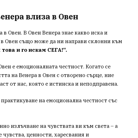
Венера влиза в Овен
а в Овен. В Овен Венера знае какво иска и
а в Овен също може да ни направи склонни към
това и го искам СЕГА!“.
Овен е емоционалната честност. Когато се
та на Венера в Овен с отворено сърце, ние
аст от нас, която е истинска и неподправена.
а практикуване на емоционална честност със
нно излъчване на чувствата ви към света – а
 чувства, ценности, харесвания и