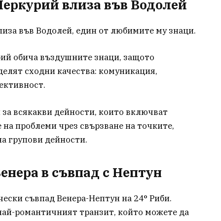
 Меркурий влиза във Водолей
лиза във Водолей, един от любимите му знаци.
рий обича въздушните знаци, защото
елят сходни качества: комуникация,
ективност.
 за всякакви дейности, които включват
е на проблеми чрез свързване на точките,
а групови дейности.
Венера в съвпад с Нептун
чески съвпад Венера-Нептун на 24° Риби.
 най-романтичният транзит, който можете да