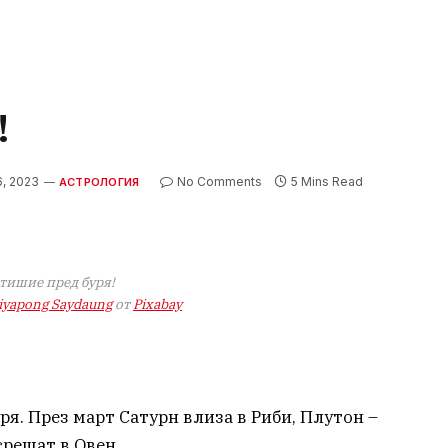
!
6, 2023
No Comments
5 Mins Read
АСТРОЛОГИЯ
тишие пред буря!
iyapong Saydaung
от
Pixabay
ря. През март Сатурн влиза в Риби, Плутон –
срещат в Овен.