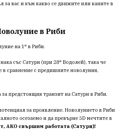
 за вас и към какво се движите или каните в
 Новолуние в Риби
уние на 1° в Риби.
ака със Сатурн (при 28° Водолей), така че
не в сравнение с предишните новолуния,
 за предстоящия транзит на Сатурн в Риби.
потенциал за проявление. Новолунието в Риби
иалното осезаемо и да превърне 5D мечтите в
т, АКО свършим работата (Сатурн)!