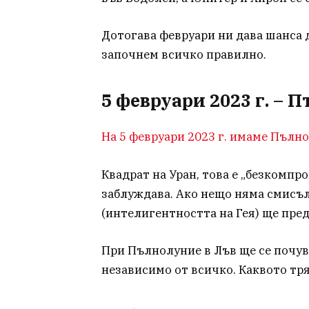
Дотогава февруари ни дава шанса д
започнем всичко правилно.
5 февруари 2023 г. – 
На 5 февруари 2023 г. имаме Пълно
Квадрат на Уран, това е „безкомпр
заблуждава. Ако нещо няма смисъл
(интелигентността на Гея) ще пре
При Пълнолуние в Лъв ще се почув
независимо от всичко. Каквото тряб