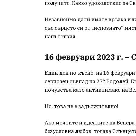
получите. Какво удоволствие за С
Независимо дали имате връзка или 
със сърцето си от „непознато“ мяс
напътствия.
16 февруари 2023 г. –
Един ден по-късно, на 16 февруари 
сериозен съвпад на 27° Водолей. Е
почувства като антиклимакс на Ве
Но, това не е задължително!
Ако мечтите и идеалите на Венера 
безусловна любов, тогава Слънцето