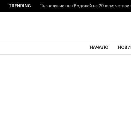
TRENDING
Пълнолуние във Водолей на 29 юли: четири 
НАЧАЛО
НОВИ