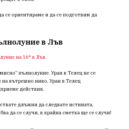
а се ориентираме и да се подготвим да
Пълнолуние в Лъв
луние на 16° в Лъв.
омисно“ пълнолуние. Уран в Телец не се
 на вътрешно ниво, Уран в Телец
дприеме действия.
ствате длъжни да следвате истината,
ва да се случи, в крайна сметка ще се случи!