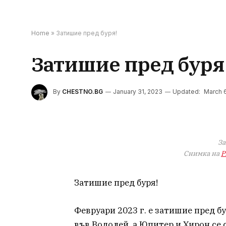
Home
»
Затишие пред буря!
Затишие пред буря
By
CHESTNO.BG
January 31, 2023
Updated:
March 
За
Снимка на
P
Затишие пред буря!
Февруари 2023 г. е затишие пред бу
във Водолей, а Юпитер и Хирон се 