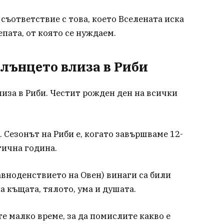
в съответствие с това, което Вселената иска
епата, от която се нуждаем.
 Слънцето влиза в Риби
лиза в Риби. Честит рожден ден на всички
. Сезонът на Риби е, когато завършваме 12-
гична година.
авноденствието на Овен) винаги са били
 къщата, тялото, ума и душата.
те малко време, за да помислите какво е