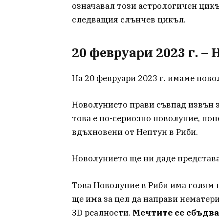
означавал този астрологичен цикъл
следващия слънчев цикъл.
20 февруари 2023 г. –
На 20 февруари 2023 г. имаме новол
Новолунието прави съвпад извън зн
това е по-сериозно новолуние, по
вдъхновени от Нептун в Риби.
Новолунието ще ни даде представа
Това Новолуние в Риби има голям 
ще има за цел да направи нематер
3D реалности.
Мечтите се сбъдва