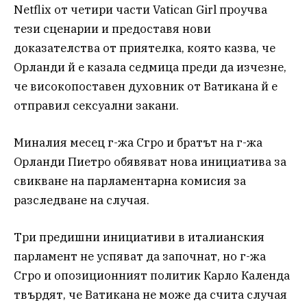
Netflix от четири части Vatican Girl проучва
тези сценарии и предоставя нови
доказателства от приятелка, която казва, че
Орланди й е казала седмица преди да изчезне,
че високопоставен духовник от Ватикана й е
отправил сексуални закани.
Миналия месец г-жа Сгро и братът на г-жа
Орланди Пиетро обявяват нова инициатива за
свикване на парламентарна комисия за
разследване на случая.
Три предишни инициативи в италианския
парламент не успяват да започнат, но г-жа
Сгро и опозиционният политик Карло Календа
твърдят, че Ватикана не може да счита случая