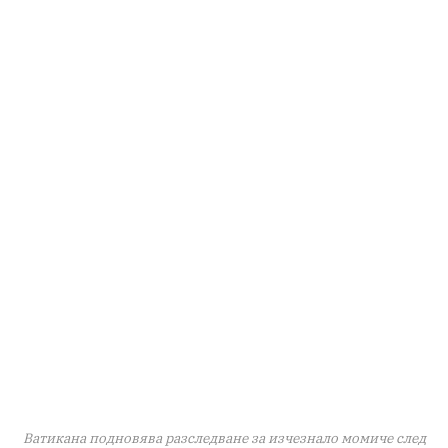
Ватикана подновява разследване за изчезнало момиче след