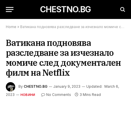
CHESTNO.BG
Home
»
Ватикана подновява разследване за изчезнало момиче след документален филм на Netflix
Ватикана подновява
разследване за изчезнало
момиче след документален
филм на Netflix
By
CHESTNO.BG
January 9, 2023
Updated:
March 6,
2023
No Comments
3 Mins Read
НОВИНИ