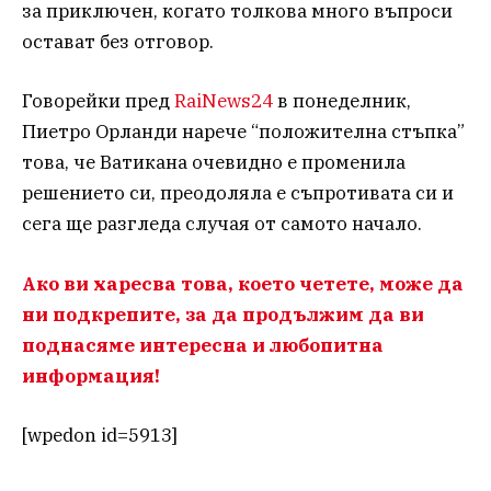
за приключен, когато толкова много въпроси
остават без отговор.
Говорейки пред
RaiNews24
в понеделник,
Пиетро Орланди нарече “положителна стъпка”
това, че Ватикана очевидно е променила
решението си, преодоляла е съпротивата си и
сега ще разгледа случая от самото начало.
Ако ви харесва това, което четете, може да
ни подкрепите, за да продължим да ви
поднасяме интересна и любопитна
информация!
[wpedon id=5913]