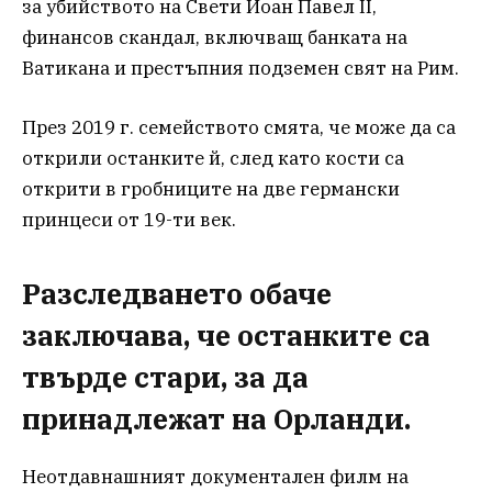
за убийството на Свети Йоан Павел II,
финансов скандал, включващ банката на
Ватикана и престъпния подземен свят на Рим.
През 2019 г. семейството смята, че може да са
открили останките й, след като кости са
открити в гробниците на две германски
принцеси от 19-ти век.
Разследването обаче
заключава, че останките са
твърде стари, за да
принадлежат на Орланди.
Неотдавнашният документален филм на