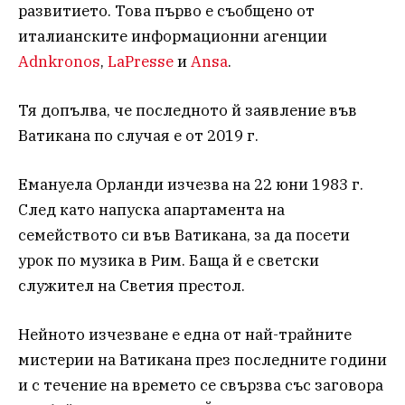
развитието. Това първо е съобщено от
италианските информационни агенции
Adnkronos
,
LaPresse
и
Ansa
.
Тя допълва, че последното й заявление във
Ватикана по случая е от 2019 г.
Емануела Орланди изчезва на 22 юни 1983 г.
След като напуска апартамента на
семейството си във Ватикана, за да посети
урок по музика в Рим. Баща й е светски
служител на Светия престол.
Нейното изчезване е една от най-трайните
мистерии на Ватикана през последните години
и с течение на времето се свързва със заговора