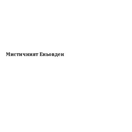
Мистичният Eньовден