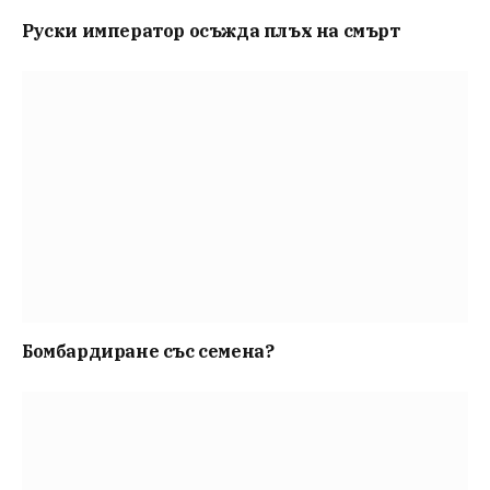
Руски император осъжда плъх на смърт
Бомбардиране със семена?