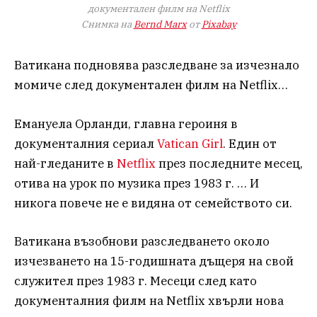
документален филм на Netflix
Снимка на
Bernd Marx
от
Pixabay
Ватикана подновява разследване за изчезнало
момиче след документален филм на Netflix…
Емануела Орланди, главна героиня в
документалния сериал
Vatican Girl
. Един от
най-гледаните в
Netflix
през последните месец,
отива на урок по музика през 1983 г. … И
никога повече не е видяна от семейството си.
Ватикана възобнови разследването около
изчезването на 15-годишната дъщеря на свой
служител през 1983 г. Месеци след като
документалния филм на Netflix хвърли нова