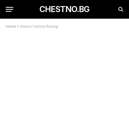
CHESTNO.BG
Home
»
Sherco Factory Racing