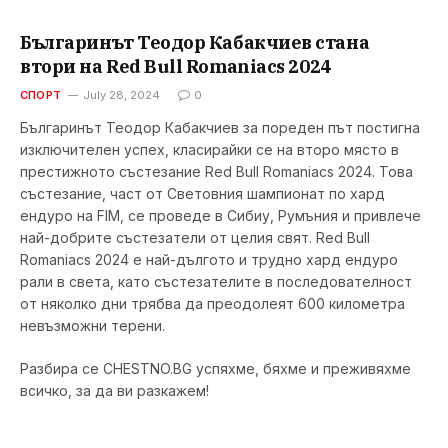
Българинът Теодор Кабакчиев стана
втори на Red Bull Romaniacs 2024
СПОРТ
July 28, 2024
0
Българинът Теодор Кабакчиев за пореден път постигна
изключителен успех, класирайки се на второ място в
престижното състезание Red Bull Romaniacs 2024. Това
състезание, част от Световния шампионат по хард
ендуро на FIM, се проведе в Сибиу, Румъния и привлече
най-добрите състезатели от целия свят. Red Bull
Romaniacs 2024 е най-дългото и трудно хард ендуро
рали в света, като състезателите в последователност
от няколко дни трябва да преодолеят 600 километра
невъзможни терени.
Разбира се CHESTNO.BG успяхме, бяхме и преживяхме
всичко, за да ви разкажем!