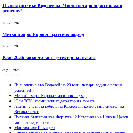
Пълнолуние във Водолей на 29 юли: четири зодии с важни
решения!
July 29, 2026
Мечки и хора: Европа търси нов подход
July 25, 2026
Юли 2026: космическият детектор на лъжата
July 4, 2026
Trending
Пълнолуние във Водолей на 29 юли: четири зодии с важни
решения!
Мечки и хора: Европа търси нов подход
Юли 2026: космическият детектор на лъжата
Акжан: златната кобила на Казахстан, която стана символ на
Великата степ
Първият българин във Формула 1? Историята на Никола Цолов
мина отвъд мечтите
Мистичният Eньовден