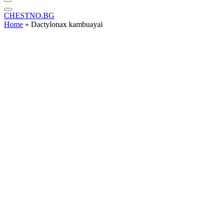
CHESTNO.BG
Home
»
Dactylonax kambuayai