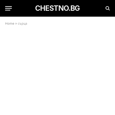
CHESTNO.BG
Home
»
сърца